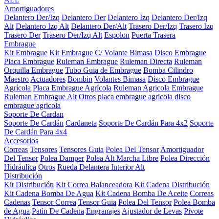
Amortiguadores
Delantero Der/Izq
Delantero Der
Delantero Izq
Delantero Der/Izq
Alt
Delantero Izq Alt
Delantero Der/Alt
Trasero Der/Izq
Trasero Izq
Trasero Der
Trasero Der/Izq Alt
Espolon
Puerta Trasera
Embrague
Kit Embrague
Kit Embrague C/ Volante Bimasa
Disco Embrague
Placa Embrague
Ruleman Embrague
Ruleman Directa
Ruleman
Orquilla Embrague
Tubo Guia de Embrague
Bomba Cilindro
Maestro
Actuadores
Bombin
Volantes Bimasa
Disco Embrague
Agrícola
Placa Embrague Agrícola
Ruleman Agricola Embrague
Ruleman Embrague Alt
Otros
placa embrague agricola
disco
embrague agricola
Soporte De Cardan
Soporte De Cardán
Cardaneta
Soporte De Cardán Para 4x2
Soporte
De Cardán Para 4x4
Accesorios
Correas
Tensores
Tensores Guia
Polea Del Tensor
Amortiguador
Del Tensor
Polea Damper
Polea Alt Marcha Libre
Polea Dirección
Hidráulica
Otros
Rueda Delantera Interior Alt
Distribución
Kit Distribución
Kit Correa Balanceadora
Kit Cadena Distribución
Kit Cadena Bomba De Agua
Kit Cadena Bomba De Aceite
Correas
Cadenas
Tensor Correa
Tensor Guia
Polea Del Tensor
Polea Bomba
de Agua
Patín De Cadena
Engranajes
Ajustador de Levas
Pivote