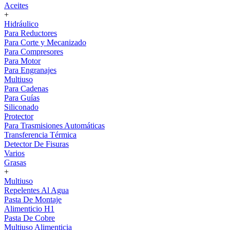
Aceites
+
Hidráulico
Para Reductores
Para Corte y Mecanizado
Para Compresores
Para Motor
Para Engranajes
Multiuso
Para Cadenas
Para Guías
Siliconado
Protector
Para Trasmisiones Automáticas
Transferencia Térmica
Detector De Fisuras
Varios
Grasas
+
Multiuso
Repelentes Al Agua
Pasta De Montaje
Alimenticio H1
Pasta De Cobre
Multiuso Alimenticia