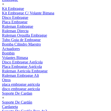
+
Kit Embrague
Kit Embrague C/ Volante Bimasa
Disco Embrague
Placa Embrague
Ruleman Embrague
Ruleman Directa
Ruleman Orquilla Embrague
Tubo Guia de Embrague
Bomba Cilindro Maestro
Actuadores
Bombin
Volantes Bimasa
Disco Embrague Agrícola
Placa Embrague Agrícola
Ruleman Agricola Embrague
Ruleman Embrague Alt
Otros
placa embrague agricola
disco embrague agricola
Soporte De Cardan
+
Soporte De Cardán
Cardaneta