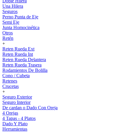
Doble Hilera
Una Hilera
Seguros
Perno Punta de Eje
Semi Eje
Junta Homocinética
Otros
Retén
+
Reten Rueda Ext
Reten Rueda Int
Reten Rueda Delantera
Reten Rueda Trasera
Rodamientos De Bolilla
Cono / Cubeta
Retenes
Crucetas
+
Seguro Exterior
Seguro Interior
De cardan o Dado Con Oreja
4 Orejas
4 Tapas - 4 Platos
Dado Y Plato
Herramientas