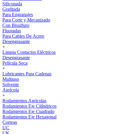
Siliconada
Grafitada
Para Engranajes
Para Corte y Mecanizado
Con Bisulfuro
Fluoradas
Para Cables De Acero
Desengrasante
+
Limpia Contactos Eléctricos
Desengrasante
Película Seca
+
Lubricantes Para Cadenas
Multiuso
Solvente
Agrícola
+
Rodamientos Agricolas
Rodamientos Eje Cilíndricos
Rodamientos Eje Cuadrado
Rodamientos Eje Hexagonal
Correas
UC
UK