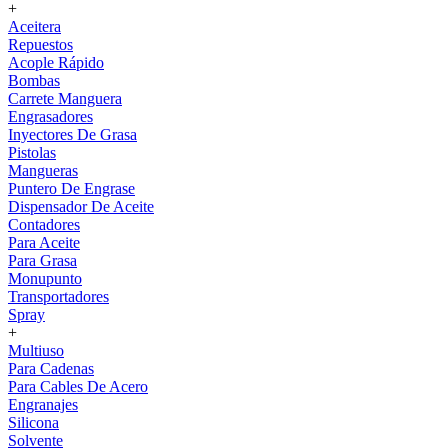
+
Aceitera
Repuestos
Acople Rápido
Bombas
Carrete Manguera
Engrasadores
Inyectores De Grasa
Pistolas
Mangueras
Puntero De Engrase
Dispensador De Aceite
Contadores
Para Aceite
Para Grasa
Monupunto
Transportadores
Spray
+
Multiuso
Para Cadenas
Para Cables De Acero
Engranajes
Silicona
Solvente