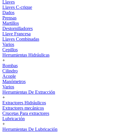
Llaves
Llaves C-crique
Dados
Prensas
Martillos
Destornilladores
Llave Francesa
Llaves Combinadas
Varios
Cepillos
Herramientas Hidráulicas
+
Bombas
Cilindro
Acople
Manómetros
Varios
Herramientas De Extracción
+
Extractores Hidráulicos
Extractores mecánicos
Crucetas Para extractores
Lubricación
+
Herramientas De Lubricación