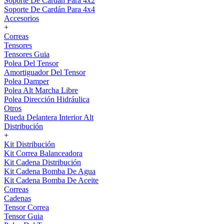
Soporte De Cardán Para 4x2
Soporte De Cardán Para 4x4
Accesorios
+
Correas
Tensores
Tensores Guia
Polea Del Tensor
Amortiguador Del Tensor
Polea Damper
Polea Alt Marcha Libre
Polea Dirección Hidráulica
Otros
Rueda Delantera Interior Alt
Distribución
+
Kit Distribución
Kit Correa Balanceadora
Kit Cadena Distribución
Kit Cadena Bomba De Agua
Kit Cadena Bomba De Aceite
Correas
Cadenas
Tensor Correa
Tensor Guia