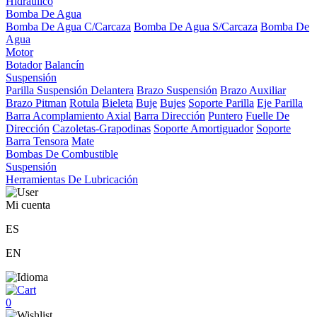
Hidráulico
Bomba De Agua
Bomba De Agua C/Carcaza
Bomba De Agua S/Carcaza
Bomba De
Agua
Motor
Botador
Balancín
Suspensión
Parilla Suspensión Delantera
Brazo Suspensión
Brazo Auxiliar
Brazo Pitman
Rotula
Bieleta
Buje
Bujes
Soporte Parilla
Eje Parilla
Barra Acomplamiento Axial
Barra Dirección
Puntero
Fuelle De
Dirección
Cazoletas-Grapodinas
Soporte Amortiguador
Soporte
Barra Tensora
Mate
Bombas De Combustible
Suspensión
Herramientas De Lubricación
Mi cuenta
ES
EN
0