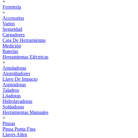
+
Ferretería
+
Accesorios
Varios
Seguridad
Cargadores
Caja De Herramientas
Medición
Baterías
Herramientas Eléctricas
+
Amoladoras
Atornilladores
Llave De Impacto
Aspiradoras
Taladros
Lijadoras
Hidrolavadoras
Soldadoras
Herramientas Manuales
+
Pinzas
Pinza Punta Fina
Llaves Allen