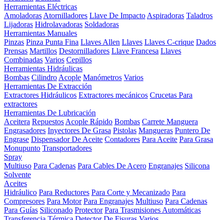
Herramientas Eléctricas
Amoladoras
Atornilladores
Llave De Impacto
Aspiradoras
Taladros
Lijadoras
Hidrolavadoras
Soldadoras
Herramientas Manuales
Pinzas
Pinza Punta Fina
Llaves Allen
Llaves
Llaves C-crique
Dados
Prensas
Martillos
Destornilladores
Llave Francesa
Llaves
Combinadas
Varios
Cepillos
Herramientas Hidráulicas
Bombas
Cilindro
Acople
Manómetros
Varios
Herramientas De Extracción
Extractores Hidráulicos
Extractores mecánicos
Crucetas Para
extractores
Herramientas De Lubricación
Aceitera
Repuestos
Acople Rápido
Bombas
Carrete Manguera
Engrasadores
Inyectores De Grasa
Pistolas
Mangueras
Puntero De
Engrase
Dispensador De Aceite
Contadores
Para Aceite
Para Grasa
Monupunto
Transportadores
Spray
Multiuso
Para Cadenas
Para Cables De Acero
Engranajes
Silicona
Solvente
Aceites
Hidráulico
Para Reductores
Para Corte y Mecanizado
Para
Compresores
Para Motor
Para Engranajes
Multiuso
Para Cadenas
Para Guías
Siliconado
Protector
Para Trasmisiones Automáticas
Transferencia Térmica
Detector De Fisuras
Varios