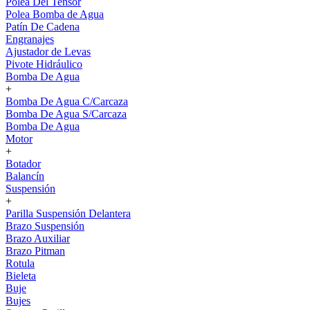
Polea Del Tensor
Polea Bomba de Agua
Patín De Cadena
Engranajes
Ajustador de Levas
Pivote Hidráulico
Bomba De Agua
+
Bomba De Agua C/Carcaza
Bomba De Agua S/Carcaza
Bomba De Agua
Motor
+
Botador
Balancín
Suspensión
+
Parilla Suspensión Delantera
Brazo Suspensión
Brazo Auxiliar
Brazo Pitman
Rotula
Bieleta
Buje
Bujes