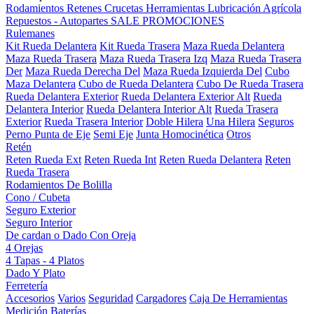
Rodamientos
Retenes
Crucetas
Herramientas
Lubricación
Agrícola
Repuestos - Autopartes
SALE
PROMOCIONES
Rulemanes
Kit Rueda Delantera
Kit Rueda Trasera
Maza Rueda Delantera
Maza Rueda Trasera
Maza Rueda Trasera Izq
Maza Rueda Trasera
Der
Maza Rueda Derecha Del
Maza Rueda Izquierda Del
Cubo
Maza Delantera
Cubo de Rueda Delantera
Cubo De Rueda Trasera
Rueda Delantera Exterior
Rueda Delantera Exterior Alt
Rueda
Delantera Interior
Rueda Delantera Interior Alt
Rueda Trasera
Exterior
Rueda Trasera Interior
Doble Hilera
Una Hilera
Seguros
Perno Punta de Eje
Semi Eje
Junta Homocinética
Otros
Retén
Reten Rueda Ext
Reten Rueda Int
Reten Rueda Delantera
Reten
Rueda Trasera
Rodamientos De Bolilla
Cono / Cubeta
Seguro Exterior
Seguro Interior
De cardan o Dado Con Oreja
4 Orejas
4 Tapas - 4 Platos
Dado Y Plato
Ferretería
Accesorios
Varios
Seguridad
Cargadores
Caja De Herramientas
Medición
Baterías