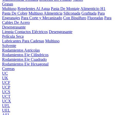
Grasas
Multiuso
Repelentes Al Agua
Pasta De Montaje
Alimenticio H1
Pasta De Cobre
Multiuso Alimenticia
Siliconada
Grafitada
Para
Engranajes
Para Corte y Mecanizado
Con Bisulfuro
Fluoradas
Para
Cables De Acero
Desengrasante
Limpia Contactos Eléctricos
Desengrasante
Película Seca
Lubricantes Para Cadenas
Multiuso
Solvente
Rodamientos Agricolas
Rodamientos Eje Cilíndricos
Rodamientos Eje Cuadrado
Rodamientos Eje Hexagonal
Correas
UC
UK
UCF
UCP
UCS
UCT
UCX
UFL
UEL
AEL