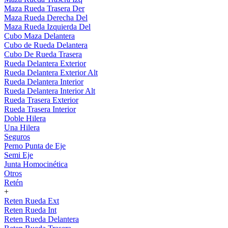
Maza Rueda Trasera Der
Maza Rueda Derecha Del
Maza Rueda Izquierda Del
Cubo Maza Delantera
Cubo de Rueda Delantera
Cubo De Rueda Trasera
Rueda Delantera Exterior
Rueda Delantera Exterior Alt
Rueda Delantera Interior
Rueda Delantera Interior Alt
Rueda Trasera Exterior
Rueda Trasera Interior
Doble Hilera
Una Hilera
Seguros
Perno Punta de Eje
Semi Eje
Junta Homocinética
Otros
Retén
+
Reten Rueda Ext
Reten Rueda Int
Reten Rueda Delantera