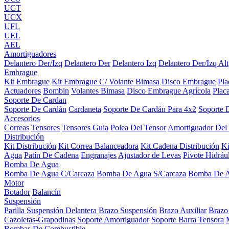
UCT
UCX
UFL
UEL
AEL
Amortiguadores
Delantero Der/Izq
Delantero Der
Delantero Izq
Delantero Der/Izq Alt
Embrague
Kit Embrague
Kit Embrague C/ Volante Bimasa
Disco Embrague
Pl
Actuadores
Bombin
Volantes Bimasa
Disco Embrague Agrícola
Plac
Soporte De Cardan
Soporte De Cardán
Cardaneta
Soporte De Cardán Para 4x2
Soporte 
Accesorios
Correas
Tensores
Tensores Guia
Polea Del Tensor
Amortiguador Del
Distribución
Kit Distribución
Kit Correa Balanceadora
Kit Cadena Distribución
K
Agua
Patín De Cadena
Engranajes
Ajustador de Levas
Pivote Hidráu
Bomba De Agua
Bomba De Agua C/Carcaza
Bomba De Agua S/Carcaza
Bomba De 
Motor
Botador
Balancín
Suspensión
Parilla Suspensión Delantera
Brazo Suspensión
Brazo Auxiliar
Brazo
Cazoletas-Grapodinas
Soporte Amortiguador
Soporte Barra Tensora
Bombas De Combustible