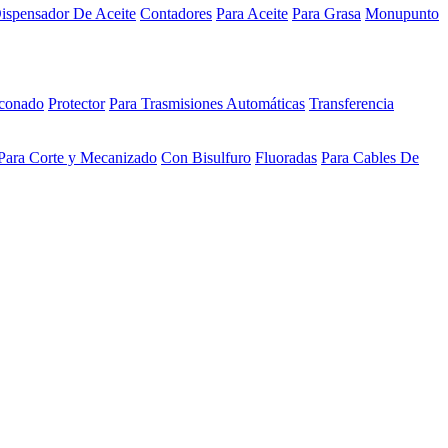
ispensador De Aceite
Contadores
Para Aceite
Para Grasa
Monupunto
iconado
Protector
Para Trasmisiones Automáticas
Transferencia
Para Corte y Mecanizado
Con Bisulfuro
Fluoradas
Para Cables De