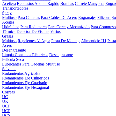
Aceitera
Repuestos
Acople Rápido
Bombas
Carrete Manguera
Engra
Transportadores
Spray
Multiuso
Para Cadenas
Para Cables De Acero
Engranajes
Silicona
So
Aceites
Hidráulico
Para Reductores
Para Corte y Mecanizado
Para Compreso
Térmica
Detector De Fisuras
Varios
Grasas
Multiuso
Repelentes Al Agua
Pasta De Montaje
Alimenticio H1
Past
Acero
Desengrasante
Limpia Contactos Eléctricos
Desengrasante
Película Seca
Lubricantes Para Cadenas
Multiuso
Solvente
Rodamientos Agricolas
Rodamientos Eje Cilíndricos
Rodamientos Eje Cuadrado
Rodamientos Eje Hexagonal
Correas
UC
UK
UCF
UCP
UCS