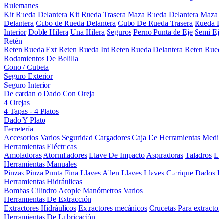
Rulemanes
Kit Rueda Delantera
Kit Rueda Trasera
Maza Rueda Delantera
Maza 
Delantera
Cubo de Rueda Delantera
Cubo De Rueda Trasera
Rueda D
Interior
Doble Hilera
Una Hilera
Seguros
Perno Punta de Eje
Semi Ej
Retén
Reten Rueda Ext
Reten Rueda Int
Reten Rueda Delantera
Reten Rued
Rodamientos De Bolilla
Cono / Cubeta
Seguro Exterior
Seguro Interior
De cardan o Dado Con Oreja
4 Orejas
4 Tapas - 4 Platos
Dado Y Plato
Ferretería
Accesorios
Varios
Seguridad
Cargadores
Caja De Herramientas
Medi
Herramientas Eléctricas
Amoladoras
Atornilladores
Llave De Impacto
Aspiradoras
Taladros
L
Herramientas Manuales
Pinzas
Pinza Punta Fina
Llaves Allen
Llaves
Llaves C-crique
Dados
Herramientas Hidráulicas
Bombas
Cilindro
Acople
Manómetros
Varios
Herramientas De Extracción
Extractores Hidráulicos
Extractores mecánicos
Crucetas Para extracto
Herramientas De Lubricación