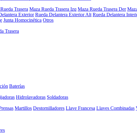
Rueda Trasera
Maza Rueda Trasera Izq
Maza Rueda Trasera Der
Maza
elantera Exterior
Rueda Delantera Exterior Alt
Rueda Delantera Interi
e
Junta Homocinética
Otros
a Trasera
ción
Baterías
ijadoras
Hidrolavadoras
Soldadoras
Prensas
Martillos
Destornilladores
Llave Francesa
Llaves Combinadas
res