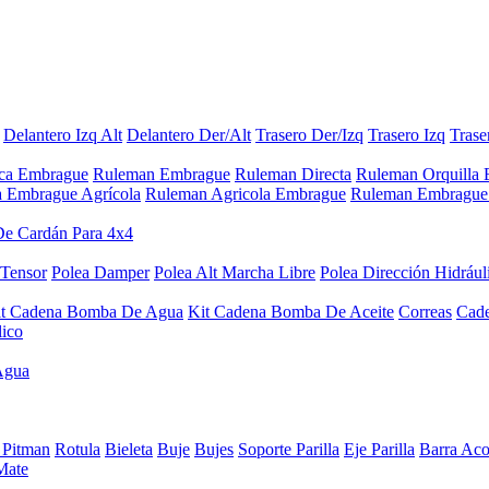
Delantero Izq Alt
Delantero Der/Alt
Trasero Der/Izq
Trasero Izq
Trase
aca Embrague
Ruleman Embrague
Ruleman Directa
Ruleman Orquilla
a Embrague Agrícola
Ruleman Agricola Embrague
Ruleman Embrague 
De Cardán Para 4x4
 Tensor
Polea Damper
Polea Alt Marcha Libre
Polea Dirección Hidrául
it Cadena Bomba De Agua
Kit Cadena Bomba De Aceite
Correas
Cad
lico
Agua
 Pitman
Rotula
Bieleta
Buje
Bujes
Soporte Parilla
Eje Parilla
Barra Aco
Mate