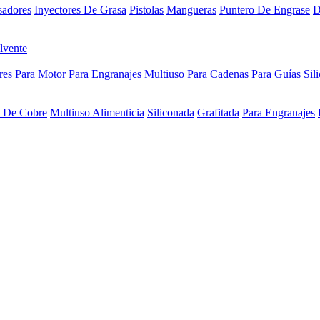
sadores
Inyectores De Grasa
Pistolas
Mangueras
Puntero De Engrase
D
lvente
res
Para Motor
Para Engranajes
Multiuso
Para Cadenas
Para Guías
Sil
a De Cobre
Multiuso Alimenticia
Siliconada
Grafitada
Para Engranajes