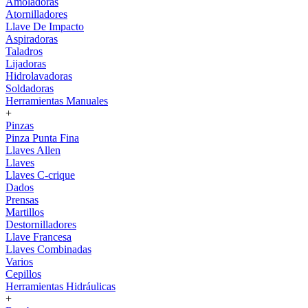
Amoladoras
Atornilladores
Llave De Impacto
Aspiradoras
Taladros
Lijadoras
Hidrolavadoras
Soldadoras
Herramientas Manuales
+
Pinzas
Pinza Punta Fina
Llaves Allen
Llaves
Llaves C-crique
Dados
Prensas
Martillos
Destornilladores
Llave Francesa
Llaves Combinadas
Varios
Cepillos
Herramientas Hidráulicas
+