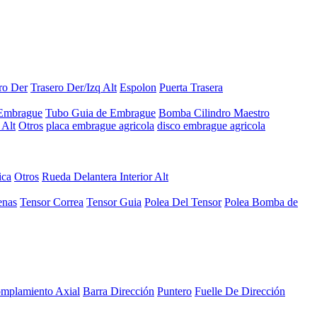
ro Der
Trasero Der/Izq Alt
Espolon
Puerta Trasera
 Embrague
Tubo Guia de Embrague
Bomba Cilindro Maestro
Alt
Otros
placa embrague agricola
disco embrague agricola
ica
Otros
Rueda Delantera Interior Alt
enas
Tensor Correa
Tensor Guia
Polea Del Tensor
Polea Bomba de
mplamiento Axial
Barra Dirección
Puntero
Fuelle De Dirección