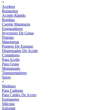
+
Aceitera
Repuestos
Acople Rápido
Bombas
Carrete Manguera
Engrasadores
Inyectores De Grasa
Pistolas
Mangueras
Puntero De Engrase
Dispensador De Aceite
Contadores
Para Aceite
Para Grasa
Monupunto
Transportadores
Spray
+
Multiuso
Para Cadenas
Para Cables De Acero
Engranajes
Silicona
Solvente