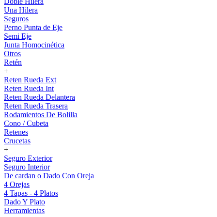
Doble Hilera
Una Hilera
Seguros
Perno Punta de Eje
Semi Eje
Junta Homocinética
Otros
Retén
+
Reten Rueda Ext
Reten Rueda Int
Reten Rueda Delantera
Reten Rueda Trasera
Rodamientos De Bolilla
Cono / Cubeta
Retenes
Crucetas
+
Seguro Exterior
Seguro Interior
De cardan o Dado Con Oreja
4 Orejas
4 Tapas - 4 Platos
Dado Y Plato
Herramientas