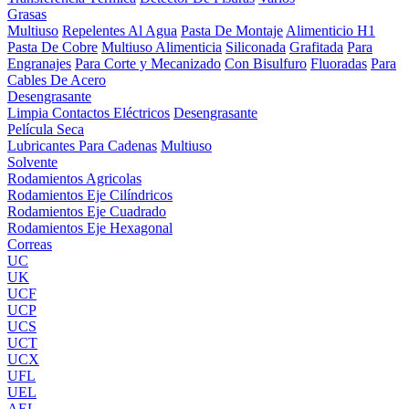
Grasas
Multiuso
Repelentes Al Agua
Pasta De Montaje
Alimenticio H1
Pasta De Cobre
Multiuso Alimenticia
Siliconada
Grafitada
Para
Engranajes
Para Corte y Mecanizado
Con Bisulfuro
Fluoradas
Para
Cables De Acero
Desengrasante
Limpia Contactos Eléctricos
Desengrasante
Película Seca
Lubricantes Para Cadenas
Multiuso
Solvente
Rodamientos Agricolas
Rodamientos Eje Cilíndricos
Rodamientos Eje Cuadrado
Rodamientos Eje Hexagonal
Correas
UC
UK
UCF
UCP
UCS
UCT
UCX
UFL
UEL
AEL