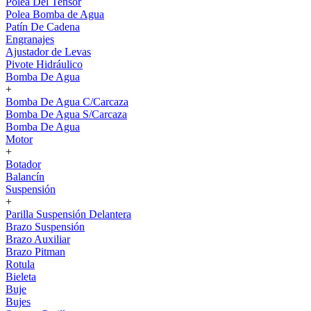
Polea Del Tensor
Polea Bomba de Agua
Patín De Cadena
Engranajes
Ajustador de Levas
Pivote Hidráulico
Bomba De Agua
+
Bomba De Agua C/Carcaza
Bomba De Agua S/Carcaza
Bomba De Agua
Motor
+
Botador
Balancín
Suspensión
+
Parilla Suspensión Delantera
Brazo Suspensión
Brazo Auxiliar
Brazo Pitman
Rotula
Bieleta
Buje
Bujes