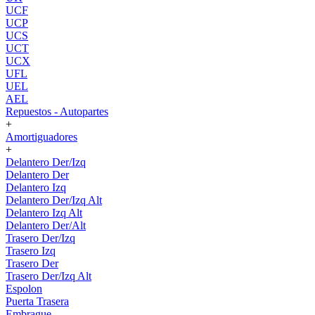
UCF
UCP
UCS
UCT
UCX
UFL
UEL
AEL
Repuestos - Autopartes
+
Amortiguadores
+
Delantero Der/Izq
Delantero Der
Delantero Izq
Delantero Der/Izq Alt
Delantero Izq Alt
Delantero Der/Alt
Trasero Der/Izq
Trasero Izq
Trasero Der
Trasero Der/Izq Alt
Espolon
Puerta Trasera
Embrague