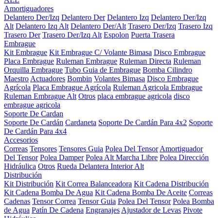
Amortiguadores
Delantero Der/Izq
Delantero Der
Delantero Izq
Delantero Der/Izq
Alt
Delantero Izq Alt
Delantero Der/Alt
Trasero Der/Izq
Trasero Izq
Trasero Der
Trasero Der/Izq Alt
Espolon
Puerta Trasera
Embrague
Kit Embrague
Kit Embrague C/ Volante Bimasa
Disco Embrague
Placa Embrague
Ruleman Embrague
Ruleman Directa
Ruleman
Orquilla Embrague
Tubo Guia de Embrague
Bomba Cilindro
Maestro
Actuadores
Bombin
Volantes Bimasa
Disco Embrague
Agrícola
Placa Embrague Agrícola
Ruleman Agricola Embrague
Ruleman Embrague Alt
Otros
placa embrague agricola
disco
embrague agricola
Soporte De Cardan
Soporte De Cardán
Cardaneta
Soporte De Cardán Para 4x2
Soporte
De Cardán Para 4x4
Accesorios
Correas
Tensores
Tensores Guia
Polea Del Tensor
Amortiguador
Del Tensor
Polea Damper
Polea Alt Marcha Libre
Polea Dirección
Hidráulica
Otros
Rueda Delantera Interior Alt
Distribución
Kit Distribución
Kit Correa Balanceadora
Kit Cadena Distribución
Kit Cadena Bomba De Agua
Kit Cadena Bomba De Aceite
Correas
Cadenas
Tensor Correa
Tensor Guia
Polea Del Tensor
Polea Bomba
de Agua
Patín De Cadena
Engranajes
Ajustador de Levas
Pivote