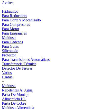
Aceites
+
Hidráulico
Para Reductores
Para Corte y Mecanizado
Para Compresores
Para Motor
Para Engranajes
Multiuso
Para Cadenas
Para Guías
Siliconado
Protector
Para Trasmisiones Automáticas
Transferencia Térmica
Detector De Fisuras
Varios
Grasas
+
Multiuso
Repelentes Al Agua
Pasta De Montaje
Alimenticio H1
Pasta De Cobre
Multiuso Alimenticia