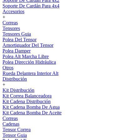
Soporte De Cardán Para 4x2
Soporte De Cardán Para 4x4
Accesorios
+
Correas
Tensores
Tensores Guia
Polea Del Tensor
Amortiguador Del Tensor
Polea Damper
Polea Alt Marcha Libre
Polea Dirección Hidráulica
Otros
Rueda Delantera Interior Alt
Distribución
+
Kit Distribución
Kit Correa Balanceadora
Kit Cadena Distribución
Kit Cadena Bomba De Agua
Kit Cadena Bomba De Aceite
Correas
Cadenas
Tensor Correa
Tensor Guia