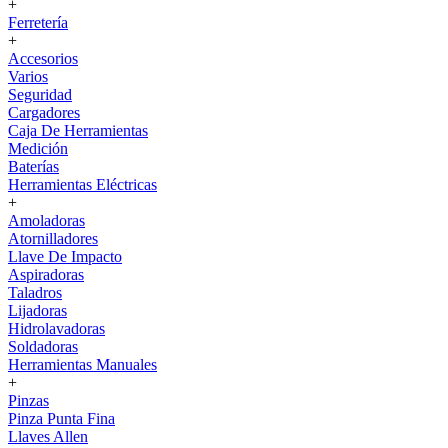
+
Ferretería
+
Accesorios
Varios
Seguridad
Cargadores
Caja De Herramientas
Medición
Baterías
Herramientas Eléctricas
+
Amoladoras
Atornilladores
Llave De Impacto
Aspiradoras
Taladros
Lijadoras
Hidrolavadoras
Soldadoras
Herramientas Manuales
+
Pinzas
Pinza Punta Fina
Llaves Allen