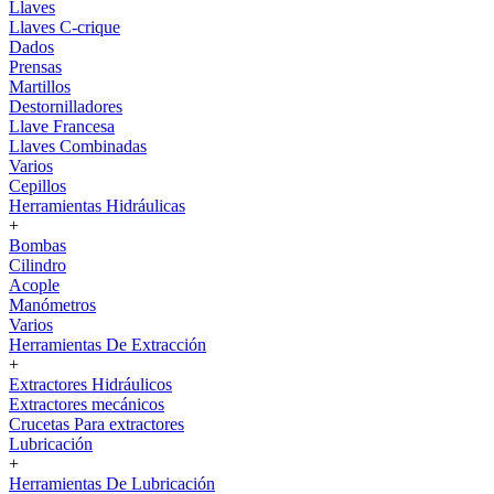
Llaves
Llaves C-crique
Dados
Prensas
Martillos
Destornilladores
Llave Francesa
Llaves Combinadas
Varios
Cepillos
Herramientas Hidráulicas
+
Bombas
Cilindro
Acople
Manómetros
Varios
Herramientas De Extracción
+
Extractores Hidráulicos
Extractores mecánicos
Crucetas Para extractores
Lubricación
+
Herramientas De Lubricación