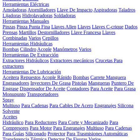
Herramientas Eléctricas
Amoladoras
Atornilladores
Llave De Impacto
Aspiradoras
Taladros
Lijadoras
Hidrolavadoras
Soldadoras
Herramientas Manuales
Pinzas
Pinza Punta Fina
Llaves Allen
Llaves
Llaves C-crique
Dados
Prensas
Martillos
Destornilladores
Llave Francesa
Llaves
Combinadas
Varios
Cepillos
Herramientas Hidráulicas
Bombas
Cilindro
Acople
Manómetros
Varios
Herramientas De Extracción
Extractores Hidráulicos
Extractores mecánicos
Crucetas Para
extractores
Herramientas De Lubricación
Aceitera
Repuestos
Acople Rápido
Bombas
Carrete Manguera
Engrasadores
Inyectores De Grasa
Pistolas
Mangueras
Puntero De
Engrase
Dispensador De Aceite
Contadores
Para Aceite
Para Grasa
Monupunto
Transportadores
Spray
Multiuso
Para Cadenas
Para Cables De Acero
Engranajes
Silicona
Solvente
Aceites
Hidráulico
Para Reductores
Para Corte y Mecanizado
Para
Compresores
Para Motor
Para Engranajes
Multiuso
Para Cadenas
Para Guías
Siliconado
Protector
Para Trasmisiones Automáticas
Transferencia Térmica
Detector De Fisuras
Varios