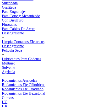
Siliconada
Grafitada
Para Engranajes
Para Corte y Mecanizado
Con Bisulfuro
Fluoradas
Para Cables De Acero
Desengrasante
+
Limpia Contactos Eléctricos
Desengrasante
Película Seca
+
Lubricantes Para Cadenas
Multiuso
Solvente
Agrícola
+
Rodamientos Agricolas
Rodamientos Eje Cilíndricos
Rodamientos Eje Cuadrado
Rodamientos Eje Hexagonal
Correas
UC
UK