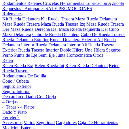
Rodamientos
Retenes
Crucetas
Herramientas
Lubricación
Agrícola
Repuestos - Autopartes
SALE
PROMOCIONES
Rulemanes
Kit Rueda Delantera
Kit Rueda Trasera
Maza Rueda Delantera
Maza Rueda Trasera
Maza Rueda Trasera Izq
Maza Rueda Trasera
Der
Maza Rueda Derecha Del
Maza Rueda Izquierda Del
Cubo
Maza Delantera
Cubo de Rueda Delantera
Cubo De Rueda Trasera
Rueda Delantera Exterior
Rueda Delantera Exterior Alt
Rueda
Delantera Interior
Rueda Delantera Interior Alt
Rueda Trasera
Exterior
Rueda Trasera Interior
Doble Hilera
Una Hilera
Seguros
Perno Punta de Eje
Semi Eje
Junta Homocinética
Otros
Retén
Reten Rueda Ext
Reten Rueda Int
Reten Rueda Delantera
Reten
Rueda Trasera
Rodamientos De Bolilla
Cono / Cubeta
Seguro Exterior
Seguro Interior
De cardan o Dado Con Oreja
4 Orejas
4 Tapas - 4 Platos
Dado Y Plato
Ferretería
Accesorios
Varios
Seguridad
Cargadores
Caja De Herramientas
Medición
Baterías