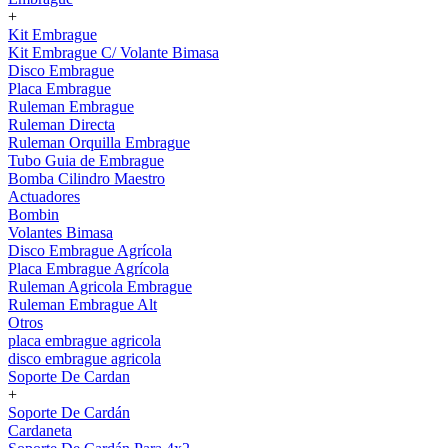
+
Kit Embrague
Kit Embrague C/ Volante Bimasa
Disco Embrague
Placa Embrague
Ruleman Embrague
Ruleman Directa
Ruleman Orquilla Embrague
Tubo Guia de Embrague
Bomba Cilindro Maestro
Actuadores
Bombin
Volantes Bimasa
Disco Embrague Agrícola
Placa Embrague Agrícola
Ruleman Agricola Embrague
Ruleman Embrague Alt
Otros
placa embrague agricola
disco embrague agricola
Soporte De Cardan
+
Soporte De Cardán
Cardaneta