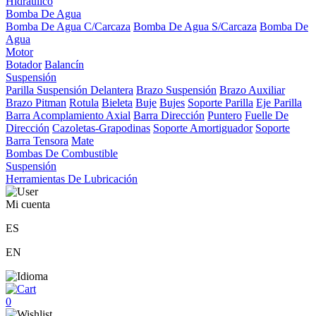
Hidráulico
Bomba De Agua
Bomba De Agua C/Carcaza
Bomba De Agua S/Carcaza
Bomba De
Agua
Motor
Botador
Balancín
Suspensión
Parilla Suspensión Delantera
Brazo Suspensión
Brazo Auxiliar
Brazo Pitman
Rotula
Bieleta
Buje
Bujes
Soporte Parilla
Eje Parilla
Barra Acomplamiento Axial
Barra Dirección
Puntero
Fuelle De
Dirección
Cazoletas-Grapodinas
Soporte Amortiguador
Soporte
Barra Tensora
Mate
Bombas De Combustible
Suspensión
Herramientas De Lubricación
Mi cuenta
ES
EN
0