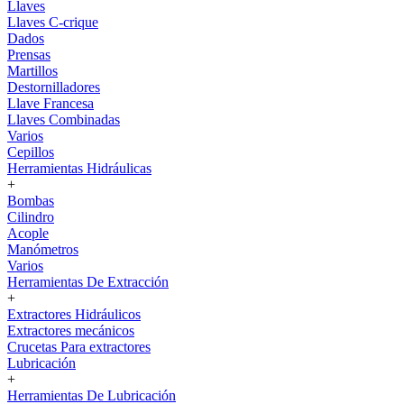
Llaves
Llaves C-crique
Dados
Prensas
Martillos
Destornilladores
Llave Francesa
Llaves Combinadas
Varios
Cepillos
Herramientas Hidráulicas
+
Bombas
Cilindro
Acople
Manómetros
Varios
Herramientas De Extracción
+
Extractores Hidráulicos
Extractores mecánicos
Crucetas Para extractores
Lubricación
+
Herramientas De Lubricación