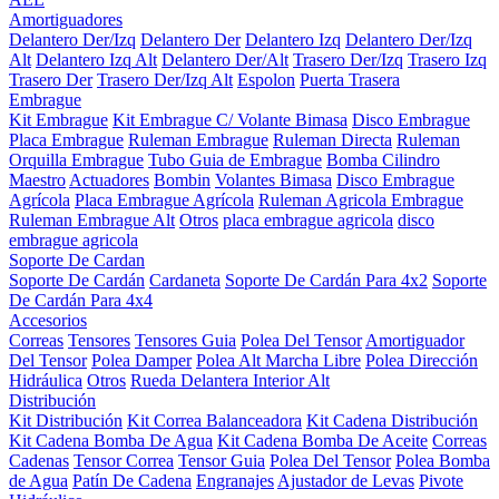
Amortiguadores
Delantero Der/Izq
Delantero Der
Delantero Izq
Delantero Der/Izq
Alt
Delantero Izq Alt
Delantero Der/Alt
Trasero Der/Izq
Trasero Izq
Trasero Der
Trasero Der/Izq Alt
Espolon
Puerta Trasera
Embrague
Kit Embrague
Kit Embrague C/ Volante Bimasa
Disco Embrague
Placa Embrague
Ruleman Embrague
Ruleman Directa
Ruleman
Orquilla Embrague
Tubo Guia de Embrague
Bomba Cilindro
Maestro
Actuadores
Bombin
Volantes Bimasa
Disco Embrague
Agrícola
Placa Embrague Agrícola
Ruleman Agricola Embrague
Ruleman Embrague Alt
Otros
placa embrague agricola
disco
embrague agricola
Soporte De Cardan
Soporte De Cardán
Cardaneta
Soporte De Cardán Para 4x2
Soporte
De Cardán Para 4x4
Accesorios
Correas
Tensores
Tensores Guia
Polea Del Tensor
Amortiguador
Del Tensor
Polea Damper
Polea Alt Marcha Libre
Polea Dirección
Hidráulica
Otros
Rueda Delantera Interior Alt
Distribución
Kit Distribución
Kit Correa Balanceadora
Kit Cadena Distribución
Kit Cadena Bomba De Agua
Kit Cadena Bomba De Aceite
Correas
Cadenas
Tensor Correa
Tensor Guia
Polea Del Tensor
Polea Bomba
de Agua
Patín De Cadena
Engranajes
Ajustador de Levas
Pivote