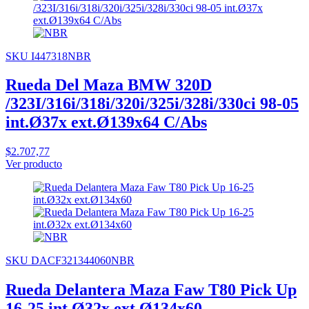
SKU I447318NBR
Rueda Del Maza BMW 320D
/323I/316i/318i/320i/325i/328i/330ci 98-05
int.Ø37x ext.Ø139x64 C/Abs
$2.707,77
Ver producto
SKU DACF321344060NBR
Rueda Delantera Maza Faw T80 Pick Up
16-25 int.Ø32x ext.Ø134x60