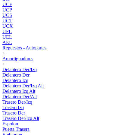
UCF
UCP
UCS
UCT
UCX
UFL
UEL
AEL
Repuestos - Autopartes
+
Amortiguadores
+
Delantero Der/Izq
Delantero Der
Delantero Izq
Delantero Der/Izq Alt
Delantero Izq Alt
Delantero Der/Alt
Trasero Der/Izq
Trasero Izq
Trasero Der
Trasero Der/Izq Alt
Espolon
Puerta Trasera
Embrague