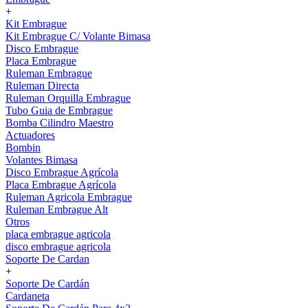
+
Kit Embrague
Kit Embrague C/ Volante Bimasa
Disco Embrague
Placa Embrague
Ruleman Embrague
Ruleman Directa
Ruleman Orquilla Embrague
Tubo Guia de Embrague
Bomba Cilindro Maestro
Actuadores
Bombin
Volantes Bimasa
Disco Embrague Agrícola
Placa Embrague Agrícola
Ruleman Agricola Embrague
Ruleman Embrague Alt
Otros
placa embrague agricola
disco embrague agricola
Soporte De Cardan
+
Soporte De Cardán
Cardaneta