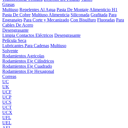
Grasas
Multiuso
Repelentes Al Agua
Pasta De Montaje
Alimenticio H1
Pasta De Cobre
Multiuso Alimenticia
Siliconada
Grafitada
Para
Engranajes
Para Corte y Mecanizado
Con Bisulfuro
Fluoradas
Para
Cables De Acero
Desengrasante
Limpia Contactos Eléctricos
Desengrasante
Película Seca
Lubricantes Para Cadenas
Multiuso
Solvente
Rodamientos Agricolas
Rodamientos Eje Cilíndricos
Rodamientos Eje Cuadrado
Rodamientos Eje Hexagonal
Correas
UC
UK
UCF
UCP
UCS
UCT
UCX
UFL
UEL
AEL