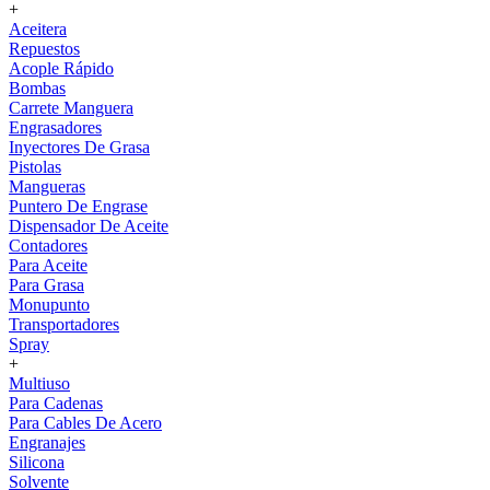
+
Aceitera
Repuestos
Acople Rápido
Bombas
Carrete Manguera
Engrasadores
Inyectores De Grasa
Pistolas
Mangueras
Puntero De Engrase
Dispensador De Aceite
Contadores
Para Aceite
Para Grasa
Monupunto
Transportadores
Spray
+
Multiuso
Para Cadenas
Para Cables De Acero
Engranajes
Silicona
Solvente