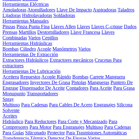
Herramientas Eléctricas
Amoladoras
Atornilladores
Llave De Impacto
Aspiradoras
Taladros
Lijadoras
Hidrolavadoras
Soldadoras
Herramientas Manuales
Pinzas
Pinza Punta Fina
Llaves Allen
Llaves
Llaves C-crique
Dados
Prensas
Martillos
Destornilladores
Llave Francesa
Llaves
Combinadas
Varios
Cepillos
Herramientas Hidráulicas
Bombas
Cilindro
Acople
Manómetros
Varios
Herramientas De Extracción
Extractores Hidráulicos
Extractores mecánicos
Crucetas Para
extractores
Herramientas De Lubricación
Aceitera
Repuestos
Acople Rápido
Bombas
Carrete Manguera
Engrasadores
Inyectores De Grasa
Pistolas
Mangueras
Puntero De
Engrase
Dispensador De Aceite
Contadores
Para Aceite
Para Grasa
Monupunto
Transportadores
Spray
Multiuso
Para Cadenas
Para Cables De Acero
Engranajes
Silicona
Solvente
Aceites
Hidráulico
Para Reductores
Para Corte y Mecanizado
Para
Compresores
Para Motor
Para Engranajes
Multiuso
Para Cadenas
Para Guías
Siliconado
Protector
Para Trasmisiones Automáticas
Transferencia Térmica
Detector De Fisuras
Varios