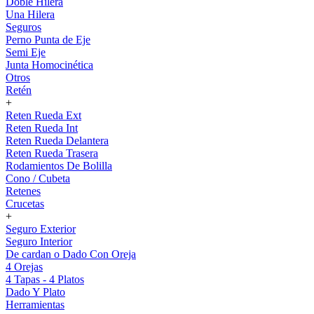
Doble Hilera
Una Hilera
Seguros
Perno Punta de Eje
Semi Eje
Junta Homocinética
Otros
Retén
+
Reten Rueda Ext
Reten Rueda Int
Reten Rueda Delantera
Reten Rueda Trasera
Rodamientos De Bolilla
Cono / Cubeta
Retenes
Crucetas
+
Seguro Exterior
Seguro Interior
De cardan o Dado Con Oreja
4 Orejas
4 Tapas - 4 Platos
Dado Y Plato
Herramientas