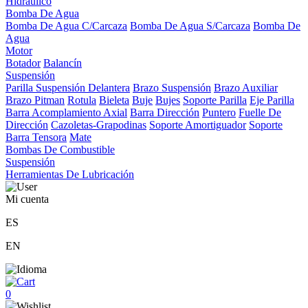
Hidráulico
Bomba De Agua
Bomba De Agua C/Carcaza
Bomba De Agua S/Carcaza
Bomba De
Agua
Motor
Botador
Balancín
Suspensión
Parilla Suspensión Delantera
Brazo Suspensión
Brazo Auxiliar
Brazo Pitman
Rotula
Bieleta
Buje
Bujes
Soporte Parilla
Eje Parilla
Barra Acomplamiento Axial
Barra Dirección
Puntero
Fuelle De
Dirección
Cazoletas-Grapodinas
Soporte Amortiguador
Soporte
Barra Tensora
Mate
Bombas De Combustible
Suspensión
Herramientas De Lubricación
Mi cuenta
ES
EN
0