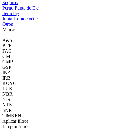
Seguros
Perno Punta de Eje
Semi Eje
Junta Homocinética
Otros
Marcas
+
A&S
BTE
FAG
GM
GMB
GSP
INA
IRB
KOYO
LUK
NBR
NIS
NTN
SNR
TIMKEN
Aplicar filtros
Limpiar filtros