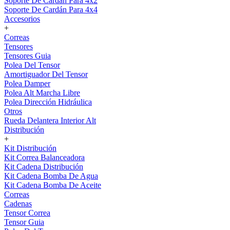
Soporte De Cardán Para 4x2
Soporte De Cardán Para 4x4
Accesorios
+
Correas
Tensores
Tensores Guia
Polea Del Tensor
Amortiguador Del Tensor
Polea Damper
Polea Alt Marcha Libre
Polea Dirección Hidráulica
Otros
Rueda Delantera Interior Alt
Distribución
+
Kit Distribución
Kit Correa Balanceadora
Kit Cadena Distribución
Kit Cadena Bomba De Agua
Kit Cadena Bomba De Aceite
Correas
Cadenas
Tensor Correa
Tensor Guia