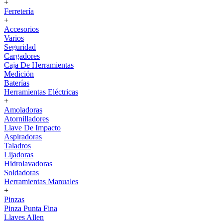
+
Ferretería
+
Accesorios
Varios
Seguridad
Cargadores
Caja De Herramientas
Medición
Baterías
Herramientas Eléctricas
+
Amoladoras
Atornilladores
Llave De Impacto
Aspiradoras
Taladros
Lijadoras
Hidrolavadoras
Soldadoras
Herramientas Manuales
+
Pinzas
Pinza Punta Fina
Llaves Allen