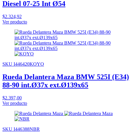
Diesel 07-25 Int Ø54
$2.324,92
Ver producto
SKU I446420KOYO
Rueda Delantera Maza BMW 525I (E34)
88-90 int.Ø37x ext.Ø139x65
$2.397,00
Ver producto
SKU I446388NBR