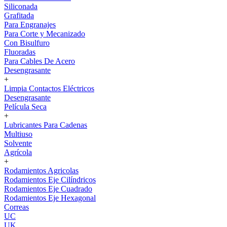
Siliconada
Grafitada
Para Engranajes
Para Corte y Mecanizado
Con Bisulfuro
Fluoradas
Para Cables De Acero
Desengrasante
+
Limpia Contactos Eléctricos
Desengrasante
Película Seca
+
Lubricantes Para Cadenas
Multiuso
Solvente
Agrícola
+
Rodamientos Agricolas
Rodamientos Eje Cilíndricos
Rodamientos Eje Cuadrado
Rodamientos Eje Hexagonal
Correas
UC
UK