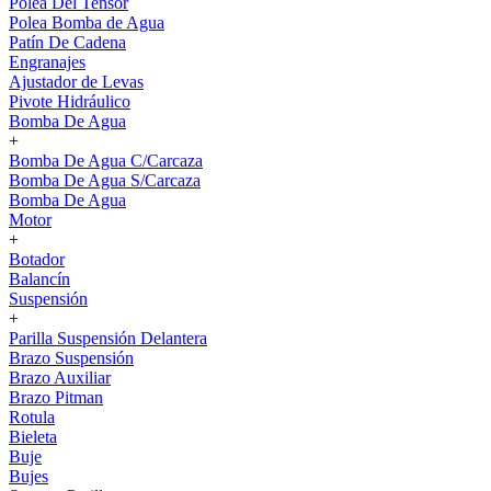
Polea Del Tensor
Polea Bomba de Agua
Patín De Cadena
Engranajes
Ajustador de Levas
Pivote Hidráulico
Bomba De Agua
+
Bomba De Agua C/Carcaza
Bomba De Agua S/Carcaza
Bomba De Agua
Motor
+
Botador
Balancín
Suspensión
+
Parilla Suspensión Delantera
Brazo Suspensión
Brazo Auxiliar
Brazo Pitman
Rotula
Bieleta
Buje
Bujes