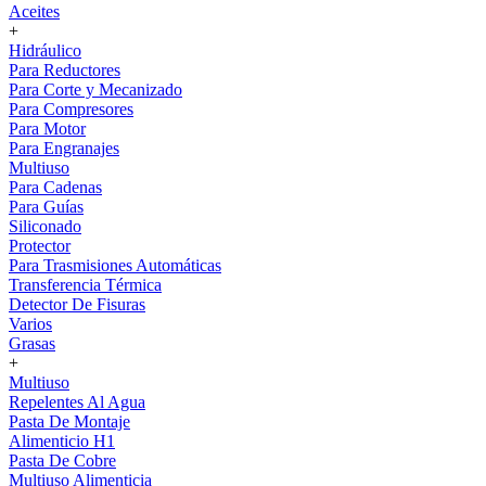
Aceites
+
Hidráulico
Para Reductores
Para Corte y Mecanizado
Para Compresores
Para Motor
Para Engranajes
Multiuso
Para Cadenas
Para Guías
Siliconado
Protector
Para Trasmisiones Automáticas
Transferencia Térmica
Detector De Fisuras
Varios
Grasas
+
Multiuso
Repelentes Al Agua
Pasta De Montaje
Alimenticio H1
Pasta De Cobre
Multiuso Alimenticia