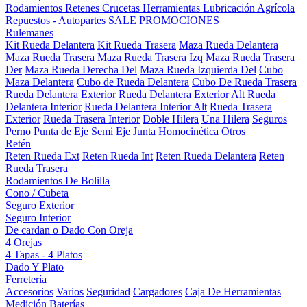
Rodamientos
Retenes
Crucetas
Herramientas
Lubricación
Agrícola
Repuestos - Autopartes
SALE
PROMOCIONES
Rulemanes
Kit Rueda Delantera
Kit Rueda Trasera
Maza Rueda Delantera
Maza Rueda Trasera
Maza Rueda Trasera Izq
Maza Rueda Trasera
Der
Maza Rueda Derecha Del
Maza Rueda Izquierda Del
Cubo
Maza Delantera
Cubo de Rueda Delantera
Cubo De Rueda Trasera
Rueda Delantera Exterior
Rueda Delantera Exterior Alt
Rueda
Delantera Interior
Rueda Delantera Interior Alt
Rueda Trasera
Exterior
Rueda Trasera Interior
Doble Hilera
Una Hilera
Seguros
Perno Punta de Eje
Semi Eje
Junta Homocinética
Otros
Retén
Reten Rueda Ext
Reten Rueda Int
Reten Rueda Delantera
Reten
Rueda Trasera
Rodamientos De Bolilla
Cono / Cubeta
Seguro Exterior
Seguro Interior
De cardan o Dado Con Oreja
4 Orejas
4 Tapas - 4 Platos
Dado Y Plato
Ferretería
Accesorios
Varios
Seguridad
Cargadores
Caja De Herramientas
Medición
Baterías