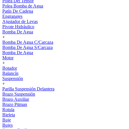
Polea Del Tensor
Polea Bomba de Agua
Patín De Cadena
Engranajes
Ajustador de Levas
Pivote Hidráulico
Bomba De Agua
+
Bomba De Agua C/Carcaza
Bomba De Agua S/Carcaza
Bomba De Agua
Motor
+
Botador
Balancín
Suspensión
+
Parilla Suspensión Delantera
Brazo Suspensión
Brazo Auxiliar
Brazo Pitman
Rotula
Bieleta
Buje
Bujes