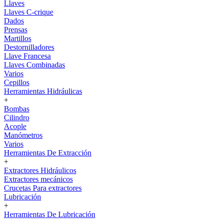
Llaves
Llaves C-crique
Dados
Prensas
Martillos
Destornilladores
Llave Francesa
Llaves Combinadas
Varios
Cepillos
Herramientas Hidráulicas
+
Bombas
Cilindro
Acople
Manómetros
Varios
Herramientas De Extracción
+
Extractores Hidráulicos
Extractores mecánicos
Crucetas Para extractores
Lubricación
+
Herramientas De Lubricación