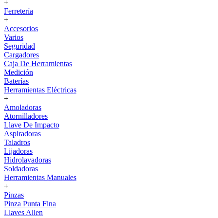
+
Ferretería
+
Accesorios
Varios
Seguridad
Cargadores
Caja De Herramientas
Medición
Baterías
Herramientas Eléctricas
+
Amoladoras
Atornilladores
Llave De Impacto
Aspiradoras
Taladros
Lijadoras
Hidrolavadoras
Soldadoras
Herramientas Manuales
+
Pinzas
Pinza Punta Fina
Llaves Allen