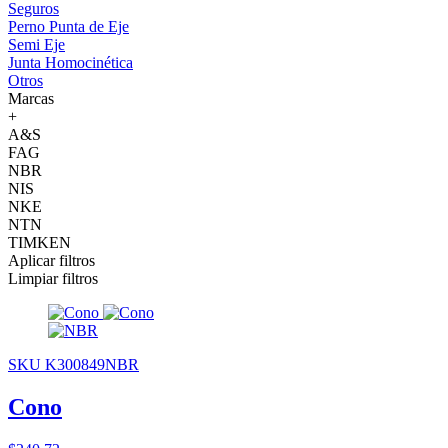
Seguros
Perno Punta de Eje
Semi Eje
Junta Homocinética
Otros
Marcas
+
A&S
FAG
NBR
NIS
NKE
NTN
TIMKEN
Aplicar filtros
Limpiar filtros
SKU K300849NBR
Cono