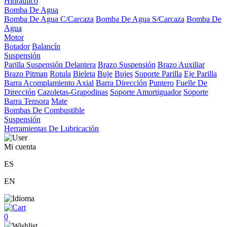
Hidráulico
Bomba De Agua
Bomba De Agua C/Carcaza
Bomba De Agua S/Carcaza
Bomba De
Agua
Motor
Botador
Balancín
Suspensión
Parilla Suspensión Delantera
Brazo Suspensión
Brazo Auxiliar
Brazo Pitman
Rotula
Bieleta
Buje
Bujes
Soporte Parilla
Eje Parilla
Barra Acomplamiento Axial
Barra Dirección
Puntero
Fuelle De
Dirección
Cazoletas-Grapodinas
Soporte Amortiguador
Soporte
Barra Tensora
Mate
Bombas De Combustible
Suspensión
Herramientas De Lubricación
Mi cuenta
ES
EN
0