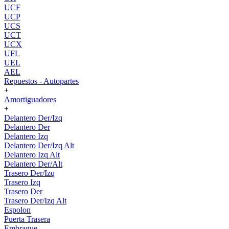
UCF
UCP
UCS
UCT
UCX
UFL
UEL
AEL
Repuestos - Autopartes
+
Amortiguadores
+
Delantero Der/Izq
Delantero Der
Delantero Izq
Delantero Der/Izq Alt
Delantero Izq Alt
Delantero Der/Alt
Trasero Der/Izq
Trasero Izq
Trasero Der
Trasero Der/Izq Alt
Espolon
Puerta Trasera
Embrague