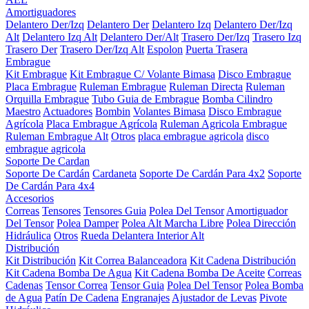
Amortiguadores
Delantero Der/Izq
Delantero Der
Delantero Izq
Delantero Der/Izq
Alt
Delantero Izq Alt
Delantero Der/Alt
Trasero Der/Izq
Trasero Izq
Trasero Der
Trasero Der/Izq Alt
Espolon
Puerta Trasera
Embrague
Kit Embrague
Kit Embrague C/ Volante Bimasa
Disco Embrague
Placa Embrague
Ruleman Embrague
Ruleman Directa
Ruleman
Orquilla Embrague
Tubo Guia de Embrague
Bomba Cilindro
Maestro
Actuadores
Bombin
Volantes Bimasa
Disco Embrague
Agrícola
Placa Embrague Agrícola
Ruleman Agricola Embrague
Ruleman Embrague Alt
Otros
placa embrague agricola
disco
embrague agricola
Soporte De Cardan
Soporte De Cardán
Cardaneta
Soporte De Cardán Para 4x2
Soporte
De Cardán Para 4x4
Accesorios
Correas
Tensores
Tensores Guia
Polea Del Tensor
Amortiguador
Del Tensor
Polea Damper
Polea Alt Marcha Libre
Polea Dirección
Hidráulica
Otros
Rueda Delantera Interior Alt
Distribución
Kit Distribución
Kit Correa Balanceadora
Kit Cadena Distribución
Kit Cadena Bomba De Agua
Kit Cadena Bomba De Aceite
Correas
Cadenas
Tensor Correa
Tensor Guia
Polea Del Tensor
Polea Bomba
de Agua
Patín De Cadena
Engranajes
Ajustador de Levas
Pivote