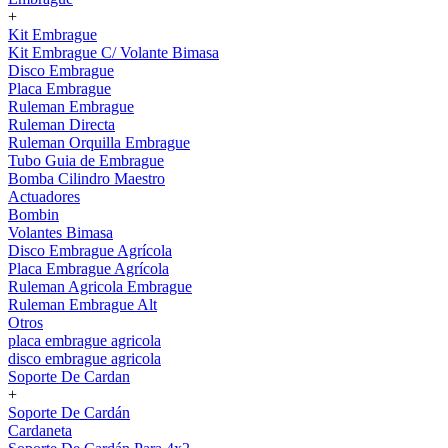
+
Kit Embrague
Kit Embrague C/ Volante Bimasa
Disco Embrague
Placa Embrague
Ruleman Embrague
Ruleman Directa
Ruleman Orquilla Embrague
Tubo Guia de Embrague
Bomba Cilindro Maestro
Actuadores
Bombin
Volantes Bimasa
Disco Embrague Agrícola
Placa Embrague Agrícola
Ruleman Agricola Embrague
Ruleman Embrague Alt
Otros
placa embrague agricola
disco embrague agricola
Soporte De Cardan
+
Soporte De Cardán
Cardaneta