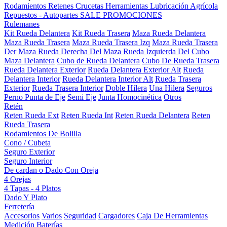
Rodamientos
Retenes
Crucetas
Herramientas
Lubricación
Agrícola
Repuestos - Autopartes
SALE
PROMOCIONES
Rulemanes
Kit Rueda Delantera
Kit Rueda Trasera
Maza Rueda Delantera
Maza Rueda Trasera
Maza Rueda Trasera Izq
Maza Rueda Trasera
Der
Maza Rueda Derecha Del
Maza Rueda Izquierda Del
Cubo
Maza Delantera
Cubo de Rueda Delantera
Cubo De Rueda Trasera
Rueda Delantera Exterior
Rueda Delantera Exterior Alt
Rueda
Delantera Interior
Rueda Delantera Interior Alt
Rueda Trasera
Exterior
Rueda Trasera Interior
Doble Hilera
Una Hilera
Seguros
Perno Punta de Eje
Semi Eje
Junta Homocinética
Otros
Retén
Reten Rueda Ext
Reten Rueda Int
Reten Rueda Delantera
Reten
Rueda Trasera
Rodamientos De Bolilla
Cono / Cubeta
Seguro Exterior
Seguro Interior
De cardan o Dado Con Oreja
4 Orejas
4 Tapas - 4 Platos
Dado Y Plato
Ferretería
Accesorios
Varios
Seguridad
Cargadores
Caja De Herramientas
Medición
Baterías