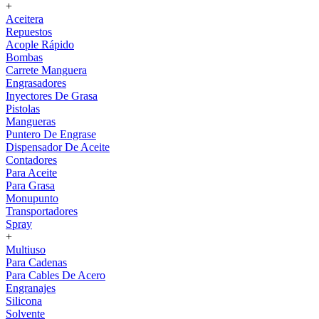
+
Aceitera
Repuestos
Acople Rápido
Bombas
Carrete Manguera
Engrasadores
Inyectores De Grasa
Pistolas
Mangueras
Puntero De Engrase
Dispensador De Aceite
Contadores
Para Aceite
Para Grasa
Monupunto
Transportadores
Spray
+
Multiuso
Para Cadenas
Para Cables De Acero
Engranajes
Silicona
Solvente