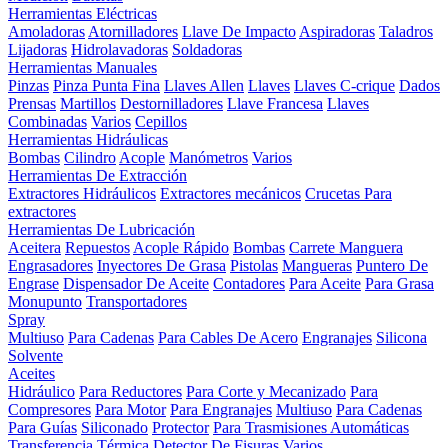
Herramientas Eléctricas
Amoladoras
Atornilladores
Llave De Impacto
Aspiradoras
Taladros
Lijadoras
Hidrolavadoras
Soldadoras
Herramientas Manuales
Pinzas
Pinza Punta Fina
Llaves Allen
Llaves
Llaves C-crique
Dados
Prensas
Martillos
Destornilladores
Llave Francesa
Llaves
Combinadas
Varios
Cepillos
Herramientas Hidráulicas
Bombas
Cilindro
Acople
Manómetros
Varios
Herramientas De Extracción
Extractores Hidráulicos
Extractores mecánicos
Crucetas Para
extractores
Herramientas De Lubricación
Aceitera
Repuestos
Acople Rápido
Bombas
Carrete Manguera
Engrasadores
Inyectores De Grasa
Pistolas
Mangueras
Puntero De
Engrase
Dispensador De Aceite
Contadores
Para Aceite
Para Grasa
Monupunto
Transportadores
Spray
Multiuso
Para Cadenas
Para Cables De Acero
Engranajes
Silicona
Solvente
Aceites
Hidráulico
Para Reductores
Para Corte y Mecanizado
Para
Compresores
Para Motor
Para Engranajes
Multiuso
Para Cadenas
Para Guías
Siliconado
Protector
Para Trasmisiones Automáticas
Transferencia Térmica
Detector De Fisuras
Varios