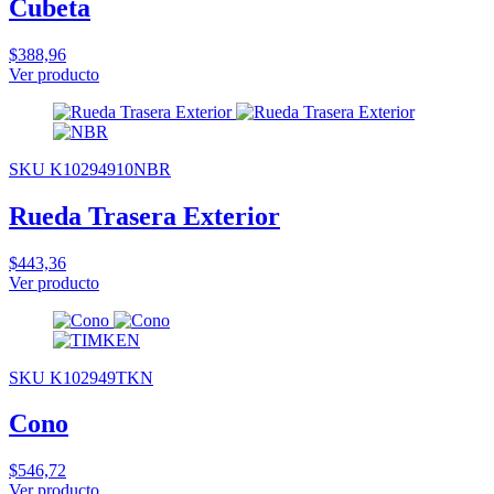
Cubeta
$388,96
Ver producto
SKU K10294910NBR
Rueda Trasera Exterior
$443,36
Ver producto
SKU K102949TKN
Cono
$546,72
Ver producto