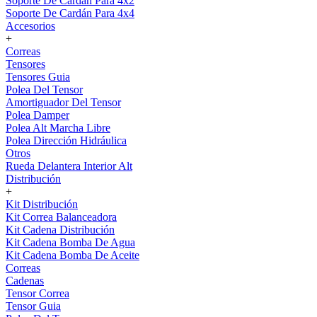
Soporte De Cardán Para 4x2
Soporte De Cardán Para 4x4
Accesorios
+
Correas
Tensores
Tensores Guia
Polea Del Tensor
Amortiguador Del Tensor
Polea Damper
Polea Alt Marcha Libre
Polea Dirección Hidráulica
Otros
Rueda Delantera Interior Alt
Distribución
+
Kit Distribución
Kit Correa Balanceadora
Kit Cadena Distribución
Kit Cadena Bomba De Agua
Kit Cadena Bomba De Aceite
Correas
Cadenas
Tensor Correa
Tensor Guia