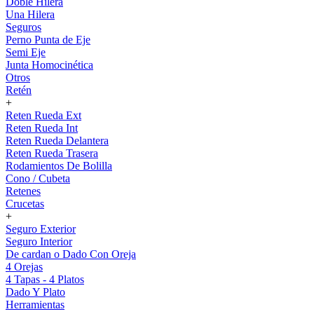
Doble Hilera
Una Hilera
Seguros
Perno Punta de Eje
Semi Eje
Junta Homocinética
Otros
Retén
+
Reten Rueda Ext
Reten Rueda Int
Reten Rueda Delantera
Reten Rueda Trasera
Rodamientos De Bolilla
Cono / Cubeta
Retenes
Crucetas
+
Seguro Exterior
Seguro Interior
De cardan o Dado Con Oreja
4 Orejas
4 Tapas - 4 Platos
Dado Y Plato
Herramientas