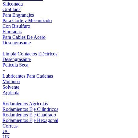
Siliconada
Grafitada
Para Engranajes
Para Corte y Mecanizado
Con Bisulfuro
Fluoradas
Para Cables De Acero
Desengrasante
+
Limpia Contactos Eléctricos
Desengrasante
Película Seca
+
Lubricantes Para Cadenas
Multiuso
Solvente
Agrícola
+
Rodamientos Agricolas
Rodamientos Eje Cilíndricos
Rodamientos Eje Cuadrado
Rodamientos Eje Hexagonal
Correas
UC
UK