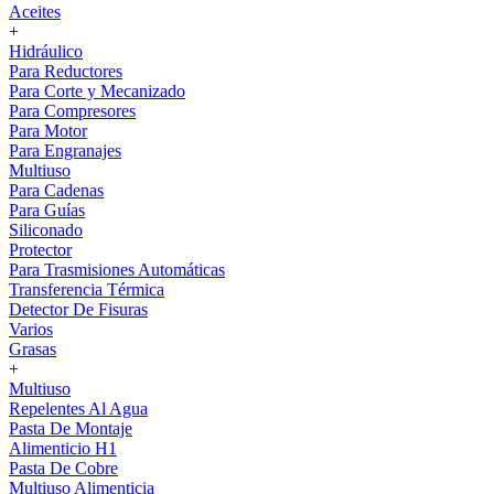
Aceites
+
Hidráulico
Para Reductores
Para Corte y Mecanizado
Para Compresores
Para Motor
Para Engranajes
Multiuso
Para Cadenas
Para Guías
Siliconado
Protector
Para Trasmisiones Automáticas
Transferencia Térmica
Detector De Fisuras
Varios
Grasas
+
Multiuso
Repelentes Al Agua
Pasta De Montaje
Alimenticio H1
Pasta De Cobre
Multiuso Alimenticia