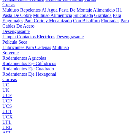
Grasas
Multiuso
Repelentes Al Agua
Pasta De Montaje
Alimenticio H1
Pasta De Cobre
Multiuso Alimenticia
Siliconada
Grafitada
Para
Engranajes
Para Corte y Mecanizado
Con Bisulfuro
Fluoradas
Para
Cables De Acero
Desengrasante
Limpia Contactos Eléctricos
Desengrasante
Película Seca
Lubricantes Para Cadenas
Multiuso
Solvente
Rodamientos Agricolas
Rodamientos Eje Cilíndricos
Rodamientos Eje Cuadrado
Rodamientos Eje Hexagonal
Correas
UC
UK
UCF
UCP
UCS
UCT
UCX
UFL
UEL
AEL