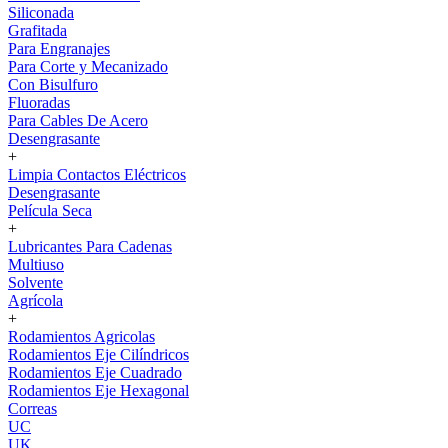
Siliconada
Grafitada
Para Engranajes
Para Corte y Mecanizado
Con Bisulfuro
Fluoradas
Para Cables De Acero
Desengrasante
+
Limpia Contactos Eléctricos
Desengrasante
Película Seca
+
Lubricantes Para Cadenas
Multiuso
Solvente
Agrícola
+
Rodamientos Agricolas
Rodamientos Eje Cilíndricos
Rodamientos Eje Cuadrado
Rodamientos Eje Hexagonal
Correas
UC
UK