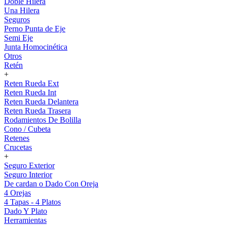
Doble Hilera
Una Hilera
Seguros
Perno Punta de Eje
Semi Eje
Junta Homocinética
Otros
Retén
+
Reten Rueda Ext
Reten Rueda Int
Reten Rueda Delantera
Reten Rueda Trasera
Rodamientos De Bolilla
Cono / Cubeta
Retenes
Crucetas
+
Seguro Exterior
Seguro Interior
De cardan o Dado Con Oreja
4 Orejas
4 Tapas - 4 Platos
Dado Y Plato
Herramientas