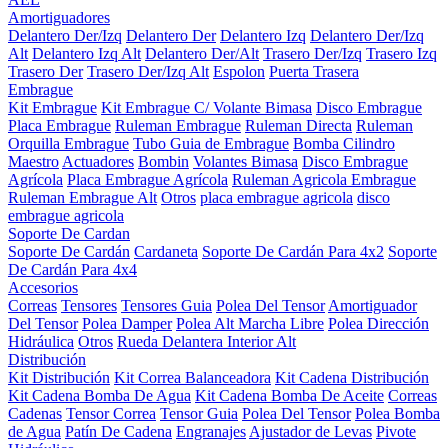
Amortiguadores
Delantero Der/Izq
Delantero Der
Delantero Izq
Delantero Der/Izq
Alt
Delantero Izq Alt
Delantero Der/Alt
Trasero Der/Izq
Trasero Izq
Trasero Der
Trasero Der/Izq Alt
Espolon
Puerta Trasera
Embrague
Kit Embrague
Kit Embrague C/ Volante Bimasa
Disco Embrague
Placa Embrague
Ruleman Embrague
Ruleman Directa
Ruleman
Orquilla Embrague
Tubo Guia de Embrague
Bomba Cilindro
Maestro
Actuadores
Bombin
Volantes Bimasa
Disco Embrague
Agrícola
Placa Embrague Agrícola
Ruleman Agricola Embrague
Ruleman Embrague Alt
Otros
placa embrague agricola
disco
embrague agricola
Soporte De Cardan
Soporte De Cardán
Cardaneta
Soporte De Cardán Para 4x2
Soporte
De Cardán Para 4x4
Accesorios
Correas
Tensores
Tensores Guia
Polea Del Tensor
Amortiguador
Del Tensor
Polea Damper
Polea Alt Marcha Libre
Polea Dirección
Hidráulica
Otros
Rueda Delantera Interior Alt
Distribución
Kit Distribución
Kit Correa Balanceadora
Kit Cadena Distribución
Kit Cadena Bomba De Agua
Kit Cadena Bomba De Aceite
Correas
Cadenas
Tensor Correa
Tensor Guia
Polea Del Tensor
Polea Bomba
de Agua
Patín De Cadena
Engranajes
Ajustador de Levas
Pivote