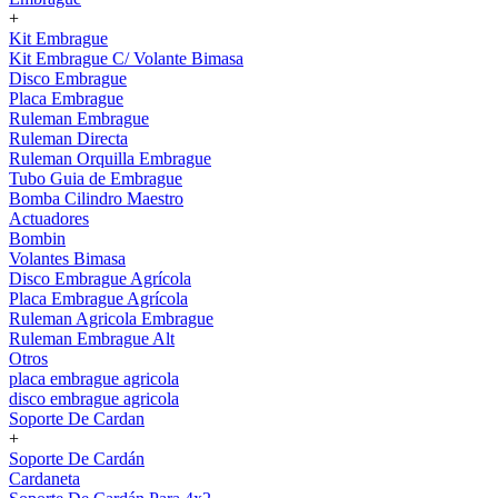
+
Kit Embrague
Kit Embrague C/ Volante Bimasa
Disco Embrague
Placa Embrague
Ruleman Embrague
Ruleman Directa
Ruleman Orquilla Embrague
Tubo Guia de Embrague
Bomba Cilindro Maestro
Actuadores
Bombin
Volantes Bimasa
Disco Embrague Agrícola
Placa Embrague Agrícola
Ruleman Agricola Embrague
Ruleman Embrague Alt
Otros
placa embrague agricola
disco embrague agricola
Soporte De Cardan
+
Soporte De Cardán
Cardaneta