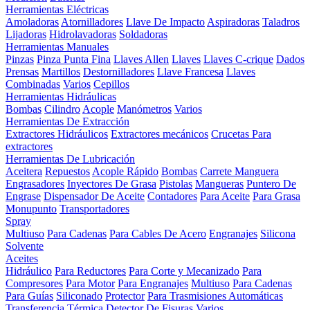
Herramientas Eléctricas
Amoladoras
Atornilladores
Llave De Impacto
Aspiradoras
Taladros
Lijadoras
Hidrolavadoras
Soldadoras
Herramientas Manuales
Pinzas
Pinza Punta Fina
Llaves Allen
Llaves
Llaves C-crique
Dados
Prensas
Martillos
Destornilladores
Llave Francesa
Llaves
Combinadas
Varios
Cepillos
Herramientas Hidráulicas
Bombas
Cilindro
Acople
Manómetros
Varios
Herramientas De Extracción
Extractores Hidráulicos
Extractores mecánicos
Crucetas Para
extractores
Herramientas De Lubricación
Aceitera
Repuestos
Acople Rápido
Bombas
Carrete Manguera
Engrasadores
Inyectores De Grasa
Pistolas
Mangueras
Puntero De
Engrase
Dispensador De Aceite
Contadores
Para Aceite
Para Grasa
Monupunto
Transportadores
Spray
Multiuso
Para Cadenas
Para Cables De Acero
Engranajes
Silicona
Solvente
Aceites
Hidráulico
Para Reductores
Para Corte y Mecanizado
Para
Compresores
Para Motor
Para Engranajes
Multiuso
Para Cadenas
Para Guías
Siliconado
Protector
Para Trasmisiones Automáticas
Transferencia Térmica
Detector De Fisuras
Varios