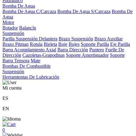
Hidráulico
Bomba De Agua
Bomba De Agua C/Carcaza
Bomba De Agua S/Carcaza
Bomba De
Agua
Motor
Botador
Balancín
Suspensión
Parilla Suspensión Delantera
Brazo Suspensión
Brazo Auxiliar
Brazo Pitman
Rotula
Bieleta
Buje
Bujes
Soporte Parilla
Eje Parilla
Barra Acomplamiento Axial
Barra Dirección
Puntero
Fuelle De
Dirección
Cazoletas-Grapodinas
Soporte Amortiguador
Soporte
Barra Tensora
Mate
Bombas De Combustible
Suspensión
Herramientas De Lubricación
Mi cuenta
ES
EN
0