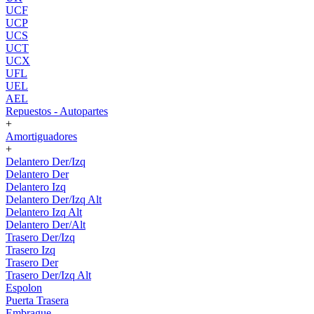
UCF
UCP
UCS
UCT
UCX
UFL
UEL
AEL
Repuestos - Autopartes
+
Amortiguadores
+
Delantero Der/Izq
Delantero Der
Delantero Izq
Delantero Der/Izq Alt
Delantero Izq Alt
Delantero Der/Alt
Trasero Der/Izq
Trasero Izq
Trasero Der
Trasero Der/Izq Alt
Espolon
Puerta Trasera
Embrague