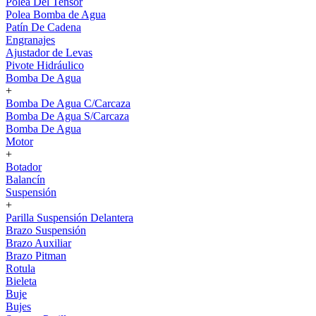
Polea Del Tensor
Polea Bomba de Agua
Patín De Cadena
Engranajes
Ajustador de Levas
Pivote Hidráulico
Bomba De Agua
+
Bomba De Agua C/Carcaza
Bomba De Agua S/Carcaza
Bomba De Agua
Motor
+
Botador
Balancín
Suspensión
+
Parilla Suspensión Delantera
Brazo Suspensión
Brazo Auxiliar
Brazo Pitman
Rotula
Bieleta
Buje
Bujes