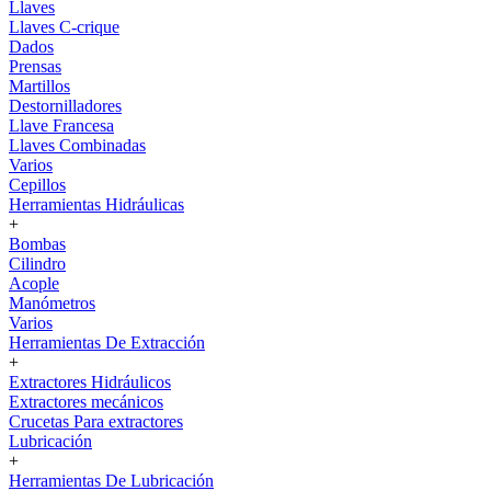
Llaves
Llaves C-crique
Dados
Prensas
Martillos
Destornilladores
Llave Francesa
Llaves Combinadas
Varios
Cepillos
Herramientas Hidráulicas
+
Bombas
Cilindro
Acople
Manómetros
Varios
Herramientas De Extracción
+
Extractores Hidráulicos
Extractores mecánicos
Crucetas Para extractores
Lubricación
+
Herramientas De Lubricación