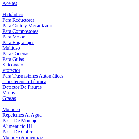
Aceites
+
Hidráulico
Para Reductores
Para Corte y Mecanizado
Para Compresores
Para Motor
Para Engranajes
Multiuso
Para Cadenas
Para Guías
Siliconado
Protector
Para Trasmisiones Automáticas
Transferencia Térmica
Detector De Fisuras
Varios
Grasas
+
Multiuso
Repelentes Al Agua
Pasta De Montaje
Alimenticio H1
Pasta De Cobre
Multiuso Alimenticia