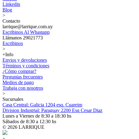
Linkedin
Blog
>
Contacto
larrique@larrique.com.uy
Escribinos Al Whastapp
Llámanos 29021773
Escribinos
>
+Info
Envios y devoluciones
Términos y condiciones
¿Cómo comprar?
Preguntas frecuentes
Medios de pago
Trabaja con nosotros
>
Sucursales
Casa Central: Galicia 1204 esq. Cuareim
Division Industrial: Paraguay 2200 Esq Cesar Diaz
Lunes a Viernes de 8:30 a 18:30 hs
Sábados de 8:30 a 12:30 hs
© 2026 LARRIQUE
×