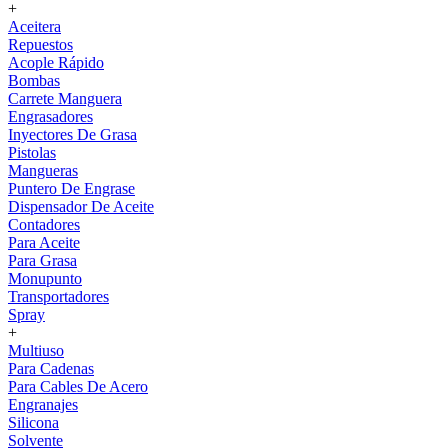
+
Aceitera
Repuestos
Acople Rápido
Bombas
Carrete Manguera
Engrasadores
Inyectores De Grasa
Pistolas
Mangueras
Puntero De Engrase
Dispensador De Aceite
Contadores
Para Aceite
Para Grasa
Monupunto
Transportadores
Spray
+
Multiuso
Para Cadenas
Para Cables De Acero
Engranajes
Silicona
Solvente