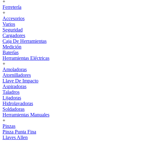
+
Ferretería
+
Accesorios
Varios
Seguridad
Cargadores
Caja De Herramientas
Medición
Baterías
Herramientas Eléctricas
+
Amoladoras
Atornilladores
Llave De Impacto
Aspiradoras
Taladros
Lijadoras
Hidrolavadoras
Soldadoras
Herramientas Manuales
+
Pinzas
Pinza Punta Fina
Llaves Allen