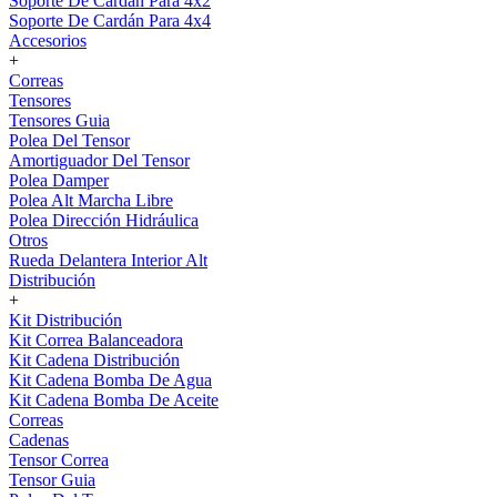
Soporte De Cardán Para 4x2
Soporte De Cardán Para 4x4
Accesorios
+
Correas
Tensores
Tensores Guia
Polea Del Tensor
Amortiguador Del Tensor
Polea Damper
Polea Alt Marcha Libre
Polea Dirección Hidráulica
Otros
Rueda Delantera Interior Alt
Distribución
+
Kit Distribución
Kit Correa Balanceadora
Kit Cadena Distribución
Kit Cadena Bomba De Agua
Kit Cadena Bomba De Aceite
Correas
Cadenas
Tensor Correa
Tensor Guia