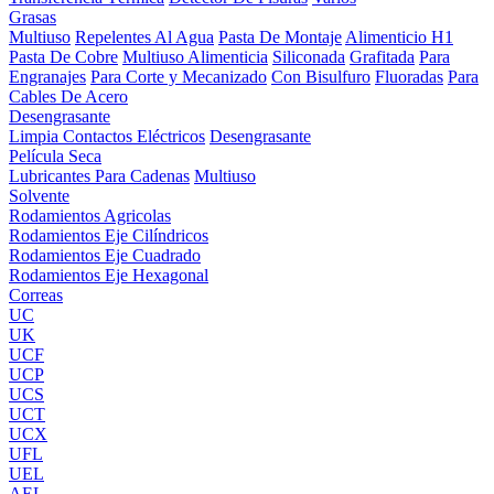
Grasas
Multiuso
Repelentes Al Agua
Pasta De Montaje
Alimenticio H1
Pasta De Cobre
Multiuso Alimenticia
Siliconada
Grafitada
Para
Engranajes
Para Corte y Mecanizado
Con Bisulfuro
Fluoradas
Para
Cables De Acero
Desengrasante
Limpia Contactos Eléctricos
Desengrasante
Película Seca
Lubricantes Para Cadenas
Multiuso
Solvente
Rodamientos Agricolas
Rodamientos Eje Cilíndricos
Rodamientos Eje Cuadrado
Rodamientos Eje Hexagonal
Correas
UC
UK
UCF
UCP
UCS
UCT
UCX
UFL
UEL
AEL