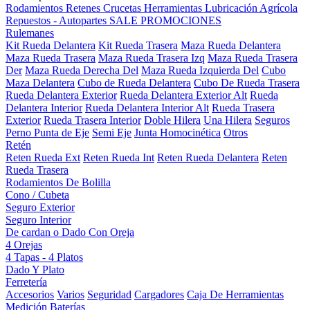
Rodamientos
Retenes
Crucetas
Herramientas
Lubricación
Agrícola
Repuestos - Autopartes
SALE
PROMOCIONES
Rulemanes
Kit Rueda Delantera
Kit Rueda Trasera
Maza Rueda Delantera
Maza Rueda Trasera
Maza Rueda Trasera Izq
Maza Rueda Trasera
Der
Maza Rueda Derecha Del
Maza Rueda Izquierda Del
Cubo
Maza Delantera
Cubo de Rueda Delantera
Cubo De Rueda Trasera
Rueda Delantera Exterior
Rueda Delantera Exterior Alt
Rueda
Delantera Interior
Rueda Delantera Interior Alt
Rueda Trasera
Exterior
Rueda Trasera Interior
Doble Hilera
Una Hilera
Seguros
Perno Punta de Eje
Semi Eje
Junta Homocinética
Otros
Retén
Reten Rueda Ext
Reten Rueda Int
Reten Rueda Delantera
Reten
Rueda Trasera
Rodamientos De Bolilla
Cono / Cubeta
Seguro Exterior
Seguro Interior
De cardan o Dado Con Oreja
4 Orejas
4 Tapas - 4 Platos
Dado Y Plato
Ferretería
Accesorios
Varios
Seguridad
Cargadores
Caja De Herramientas
Medición
Baterías