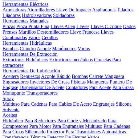
Herramientas Eléctricas
Amoladoras
Atornilladores
Llave De Impacto
Aspiradoras
Taladros
Lijadoras
Hidrolavadoras
Soldadoras
Herramientas Manuales
Pinzas
Pinza Punta Fina
Llaves Allen
Llaves
Llaves C-crique
Dados
Prensas
Martillos
Destornilladores
Llave Francesa
Llaves
Combinadas
Varios
Cepillos
Herramientas Hidráulicas
Bombas
Cilindro
Acople
Manómetros
Varios
Herramientas De Extracción
Extractores Hidráulicos
Extractores mecánicos
Crucetas Para
extractores
Herramientas De Lubricación
Aceitera
Repuestos
Acople Rápido
Bombas
Carrete Manguera
Engrasadores
Inyectores De Grasa
Pistolas
Mangueras
Puntero De
Engrase
Dispensador De Aceite
Contadores
Para Aceite
Para Grasa
Monupunto
Transportadores
Spray
Multiuso
Para Cadenas
Para Cables De Acero
Engranajes
Silicona
Solvente
Aceites
Hidráulico
Para Reductores
Para Corte y Mecanizado
Para
Compresores
Para Motor
Para Engranajes
Multiuso
Para Cadenas
Para Guías
Siliconado
Protector
Para Trasmisiones Automáticas
Transferencia Térmica
Detector De Fisuras
Varios