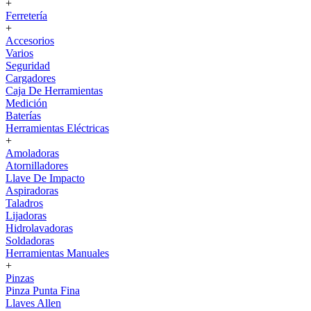
+
Ferretería
+
Accesorios
Varios
Seguridad
Cargadores
Caja De Herramientas
Medición
Baterías
Herramientas Eléctricas
+
Amoladoras
Atornilladores
Llave De Impacto
Aspiradoras
Taladros
Lijadoras
Hidrolavadoras
Soldadoras
Herramientas Manuales
+
Pinzas
Pinza Punta Fina
Llaves Allen