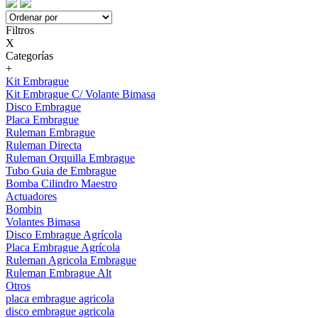
Filtros
X
Categorías
+
Kit Embrague
Kit Embrague C/ Volante Bimasa
Disco Embrague
Placa Embrague
Ruleman Embrague
Ruleman Directa
Ruleman Orquilla Embrague
Tubo Guia de Embrague
Bomba Cilindro Maestro
Actuadores
Bombin
Volantes Bimasa
Disco Embrague Agrícola
Placa Embrague Agrícola
Ruleman Agricola Embrague
Ruleman Embrague Alt
Otros
placa embrague agricola
disco embrague agricola