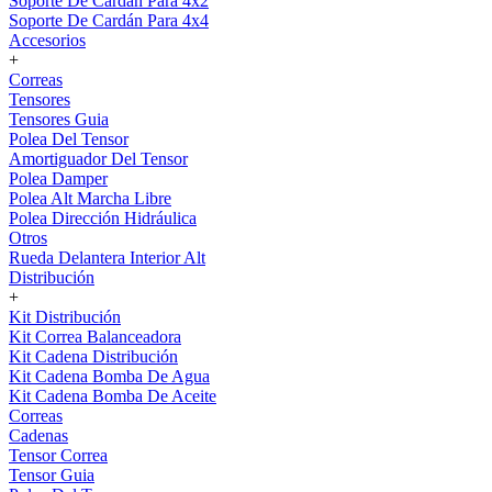
Soporte De Cardán Para 4x2
Soporte De Cardán Para 4x4
Accesorios
+
Correas
Tensores
Tensores Guia
Polea Del Tensor
Amortiguador Del Tensor
Polea Damper
Polea Alt Marcha Libre
Polea Dirección Hidráulica
Otros
Rueda Delantera Interior Alt
Distribución
+
Kit Distribución
Kit Correa Balanceadora
Kit Cadena Distribución
Kit Cadena Bomba De Agua
Kit Cadena Bomba De Aceite
Correas
Cadenas
Tensor Correa
Tensor Guia