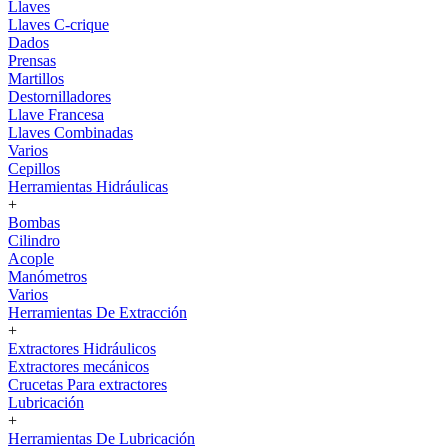
Llaves
Llaves C-crique
Dados
Prensas
Martillos
Destornilladores
Llave Francesa
Llaves Combinadas
Varios
Cepillos
Herramientas Hidráulicas
+
Bombas
Cilindro
Acople
Manómetros
Varios
Herramientas De Extracción
+
Extractores Hidráulicos
Extractores mecánicos
Crucetas Para extractores
Lubricación
+
Herramientas De Lubricación