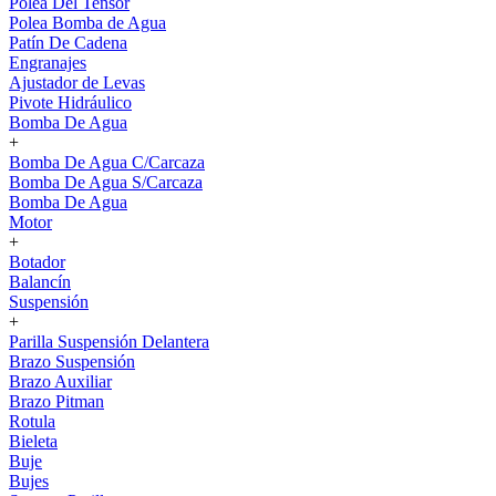
Polea Del Tensor
Polea Bomba de Agua
Patín De Cadena
Engranajes
Ajustador de Levas
Pivote Hidráulico
Bomba De Agua
+
Bomba De Agua C/Carcaza
Bomba De Agua S/Carcaza
Bomba De Agua
Motor
+
Botador
Balancín
Suspensión
+
Parilla Suspensión Delantera
Brazo Suspensión
Brazo Auxiliar
Brazo Pitman
Rotula
Bieleta
Buje
Bujes