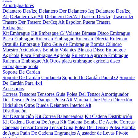
Amortiguadores
Delantero Der/Izq
Delantero Der
Delantero Izq
Delantero Der/Izq
Alt
Delantero Izq Alt
Delantero Der/Alt
Trasero Der/Izq
Trasero Izq
Trasero Der
Trasero Der/Izq Alt
Espolon
Puerta Trasera
Embrague
Kit Embrague
Kit Embrague C/ Volante Bimasa
Disco Embrague
Placa Embrague
Ruleman Embrague
Ruleman Directa
Ruleman
Orquilla Embrague
Tubo Guia de Embrague
Bomba Cilindro
Maestro
Actuadores
Bombin
Volantes Bimasa
Disco Embrague
Agrícola
Placa Embrague Agrícola
Ruleman Agricola Embrague
Ruleman Embrague Alt
Otros
placa embrague agricola
disco
embrague agricola
Soporte De Cardan
Soporte De Cardán
Cardaneta
Soporte De Cardán Para 4x2
Soporte
De Cardán Para 4x4
Accesorios
Correas
Tensores
Tensores Guia
Polea Del Tensor
Amortiguador
Del Tensor
Polea Damper
Polea Alt Marcha Libre
Polea Dirección
Hidráulica
Otros
Rueda Delantera Interior Alt
Distribución
Kit Distribución
Kit Correa Balanceadora
Kit Cadena Distribución
Kit Cadena Bomba De Agua
Kit Cadena Bomba De Aceite
Correas
Cadenas
Tensor Correa
Tensor Guia
Polea Del Tensor
Polea Bomba
de Agua
Patín De Cadena
Engranajes
Ajustador de Levas
Pivote