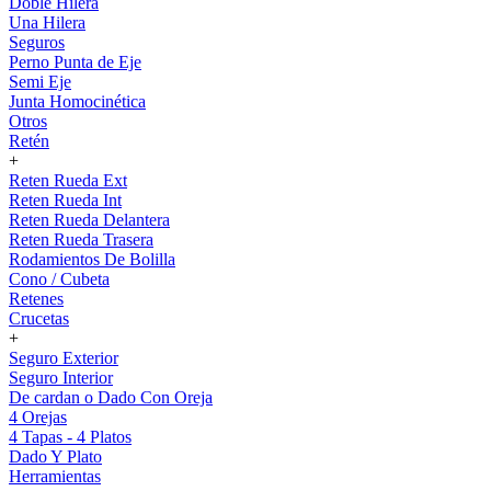
Doble Hilera
Una Hilera
Seguros
Perno Punta de Eje
Semi Eje
Junta Homocinética
Otros
Retén
+
Reten Rueda Ext
Reten Rueda Int
Reten Rueda Delantera
Reten Rueda Trasera
Rodamientos De Bolilla
Cono / Cubeta
Retenes
Crucetas
+
Seguro Exterior
Seguro Interior
De cardan o Dado Con Oreja
4 Orejas
4 Tapas - 4 Platos
Dado Y Plato
Herramientas