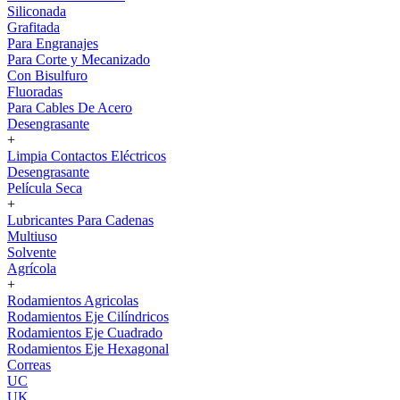
Siliconada
Grafitada
Para Engranajes
Para Corte y Mecanizado
Con Bisulfuro
Fluoradas
Para Cables De Acero
Desengrasante
+
Limpia Contactos Eléctricos
Desengrasante
Película Seca
+
Lubricantes Para Cadenas
Multiuso
Solvente
Agrícola
+
Rodamientos Agricolas
Rodamientos Eje Cilíndricos
Rodamientos Eje Cuadrado
Rodamientos Eje Hexagonal
Correas
UC
UK