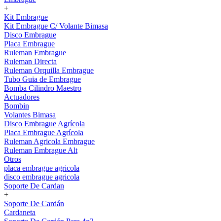
+
Kit Embrague
Kit Embrague C/ Volante Bimasa
Disco Embrague
Placa Embrague
Ruleman Embrague
Ruleman Directa
Ruleman Orquilla Embrague
Tubo Guia de Embrague
Bomba Cilindro Maestro
Actuadores
Bombin
Volantes Bimasa
Disco Embrague Agrícola
Placa Embrague Agrícola
Ruleman Agricola Embrague
Ruleman Embrague Alt
Otros
placa embrague agricola
disco embrague agricola
Soporte De Cardan
+
Soporte De Cardán
Cardaneta