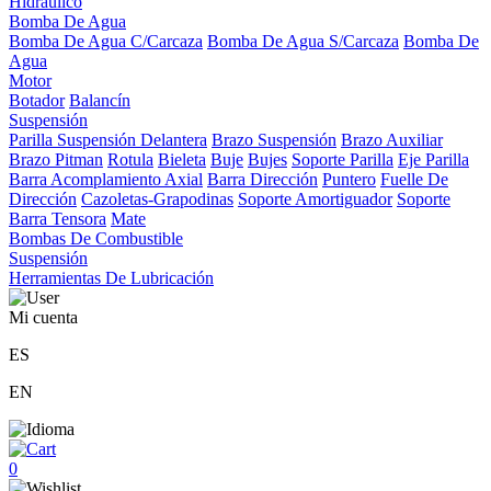
Hidráulico
Bomba De Agua
Bomba De Agua C/Carcaza
Bomba De Agua S/Carcaza
Bomba De
Agua
Motor
Botador
Balancín
Suspensión
Parilla Suspensión Delantera
Brazo Suspensión
Brazo Auxiliar
Brazo Pitman
Rotula
Bieleta
Buje
Bujes
Soporte Parilla
Eje Parilla
Barra Acomplamiento Axial
Barra Dirección
Puntero
Fuelle De
Dirección
Cazoletas-Grapodinas
Soporte Amortiguador
Soporte
Barra Tensora
Mate
Bombas De Combustible
Suspensión
Herramientas De Lubricación
Mi cuenta
ES
EN
0