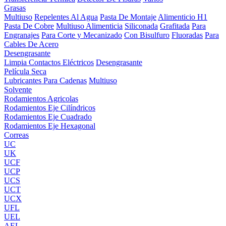
Grasas
Multiuso
Repelentes Al Agua
Pasta De Montaje
Alimenticio H1
Pasta De Cobre
Multiuso Alimenticia
Siliconada
Grafitada
Para
Engranajes
Para Corte y Mecanizado
Con Bisulfuro
Fluoradas
Para
Cables De Acero
Desengrasante
Limpia Contactos Eléctricos
Desengrasante
Película Seca
Lubricantes Para Cadenas
Multiuso
Solvente
Rodamientos Agricolas
Rodamientos Eje Cilíndricos
Rodamientos Eje Cuadrado
Rodamientos Eje Hexagonal
Correas
UC
UK
UCF
UCP
UCS
UCT
UCX
UFL
UEL
AEL