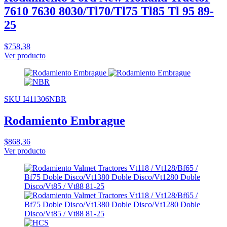
7610 7630 8030/Tl70/Tl75 Tl85 Tl 95 89-
25
$758,38
Ver producto
SKU I411306NBR
Rodamiento Embrague
$868,36
Ver producto