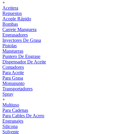
+
Aceitera
Repuestos
Acople Rápido
Bombas
Carrete Manguera
Engrasadores
Inyectores De Grasa
Pistolas
Mangueras
Puntero De Engrase
Dispensador De Aceite
Contadores
Para Aceite
Para Grasa
Monupunto
Transportadores
Spray
+
Multiuso
Para Cadenas
Para Cables De Acero
Engranajes
Silicona
Solvente