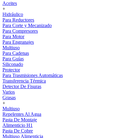
Aceites
+
Hidráulico
Para Reductores
Para Corte y Mecanizado
Para Compresores
Para Motor
Para Engranajes
Multiuso
Para Cadenas
Para Guías
Siliconado
Protector
Para Trasmisiones Automáticas
Transferencia Térmica
Detector De Fisuras
Varios
Grasas
+
Multiuso
Repelentes Al Agua
Pasta De Montaje
Alimenticio H1
Pasta De Cobre
Multiuso Alimenticia