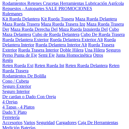
Rodamientos
Retenes
Crucetas
Herramientas
Lubricación
Agrícola
Repuestos - Autopartes
SALE
PROMOCIONES
Rulemanes
Kit Rueda Delantera
Kit Rueda Trasera
Maza Rueda Delantera
Maza Rueda Trasera
Maza Rueda Trasera Izq
Maza Rueda Trasera
Der
Maza Rueda Derecha Del
Maza Rueda Izquierda Del
Cubo
Maza Delantera
Cubo de Rueda Delantera
Cubo De Rueda Trasera
Rueda Delantera Exterior
Rueda Delantera Exterior Alt
Rueda
Delantera Interior
Rueda Delantera Interior Alt
Rueda Trasera
Exterior
Rueda Trasera Interior
Doble Hilera
Una Hilera
Seguros
Perno Punta de Eje
Semi Eje
Junta Homocinética
Otros
Retén
Reten Rueda Ext
Reten Rueda Int
Reten Rueda Delantera
Reten
Rueda Trasera
Rodamientos De Bolilla
Cono / Cubeta
Seguro Exterior
Seguro Interior
De cardan o Dado Con Oreja
4 Orejas
4 Tapas - 4 Platos
Dado Y Plato
Ferretería
Accesorios
Varios
Seguridad
Cargadores
Caja De Herramientas
Medición
Baterías