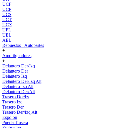
UCF
UCP
UCS
UCT
UCX
UFL
UEL
AEL
Repuestos - Autopartes
+
Amortiguadores
+
Delantero Der/Izq
Delantero Der
Delantero Izq
Delantero Der/Izq Alt
Delantero Izq Alt
Delantero Der/Alt
Trasero Der/Izq
Trasero Izq
Trasero Der
Trasero Der/Izq Alt
Espolon
Puerta Trasera
Embrague