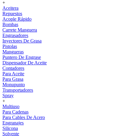
+
Aceitera
Repuestos
Acople Rápido
Bombas
Carrete Manguera
Engrasadores
Inyectores De Grasa
Pistolas
Mangueras
Puntero De Engrase
Dispensador De Aceite
Contadores
Para Aceite
Para Grasa
Monupunto
Transportadores
Spray
+
Multiuso
Para Cadenas
Para Cables De Acero
Engranajes
Silicona
Solvente