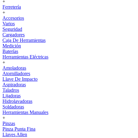
+
Ferretería
+
Accesorios
Varios
Seguridad
Cargadores
Caja De Herramientas
Medición
Baterías
Herramientas Eléctricas
+
Amoladoras
Atornilladores
Llave De Impacto
Aspiradoras
Taladros
Lijadoras
Hidrolavadoras
Soldadoras
Herramientas Manuales
+
Pinzas
Pinza Punta Fina
Llaves Allen