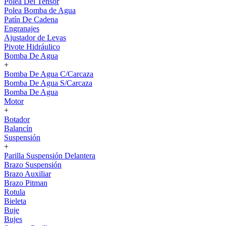
Polea Del Tensor
Polea Bomba de Agua
Patín De Cadena
Engranajes
Ajustador de Levas
Pivote Hidráulico
Bomba De Agua
+
Bomba De Agua C/Carcaza
Bomba De Agua S/Carcaza
Bomba De Agua
Motor
+
Botador
Balancín
Suspensión
+
Parilla Suspensión Delantera
Brazo Suspensión
Brazo Auxiliar
Brazo Pitman
Rotula
Bieleta
Buje
Bujes