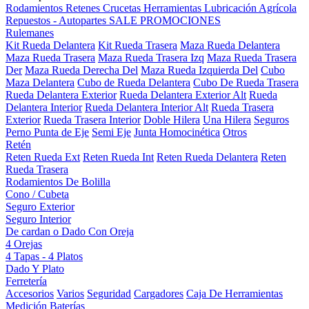
Rodamientos
Retenes
Crucetas
Herramientas
Lubricación
Agrícola
Repuestos - Autopartes
SALE
PROMOCIONES
Rulemanes
Kit Rueda Delantera
Kit Rueda Trasera
Maza Rueda Delantera
Maza Rueda Trasera
Maza Rueda Trasera Izq
Maza Rueda Trasera
Der
Maza Rueda Derecha Del
Maza Rueda Izquierda Del
Cubo
Maza Delantera
Cubo de Rueda Delantera
Cubo De Rueda Trasera
Rueda Delantera Exterior
Rueda Delantera Exterior Alt
Rueda
Delantera Interior
Rueda Delantera Interior Alt
Rueda Trasera
Exterior
Rueda Trasera Interior
Doble Hilera
Una Hilera
Seguros
Perno Punta de Eje
Semi Eje
Junta Homocinética
Otros
Retén
Reten Rueda Ext
Reten Rueda Int
Reten Rueda Delantera
Reten
Rueda Trasera
Rodamientos De Bolilla
Cono / Cubeta
Seguro Exterior
Seguro Interior
De cardan o Dado Con Oreja
4 Orejas
4 Tapas - 4 Platos
Dado Y Plato
Ferretería
Accesorios
Varios
Seguridad
Cargadores
Caja De Herramientas
Medición
Baterías