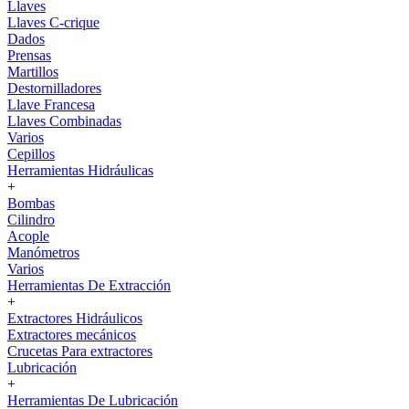
Llaves
Llaves C-crique
Dados
Prensas
Martillos
Destornilladores
Llave Francesa
Llaves Combinadas
Varios
Cepillos
Herramientas Hidráulicas
+
Bombas
Cilindro
Acople
Manómetros
Varios
Herramientas De Extracción
+
Extractores Hidráulicos
Extractores mecánicos
Crucetas Para extractores
Lubricación
+
Herramientas De Lubricación