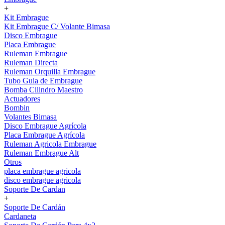
+
Kit Embrague
Kit Embrague C/ Volante Bimasa
Disco Embrague
Placa Embrague
Ruleman Embrague
Ruleman Directa
Ruleman Orquilla Embrague
Tubo Guia de Embrague
Bomba Cilindro Maestro
Actuadores
Bombin
Volantes Bimasa
Disco Embrague Agrícola
Placa Embrague Agrícola
Ruleman Agricola Embrague
Ruleman Embrague Alt
Otros
placa embrague agricola
disco embrague agricola
Soporte De Cardan
+
Soporte De Cardán
Cardaneta