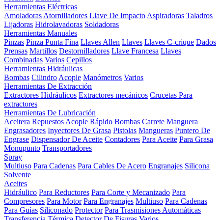
Herramientas Eléctricas
Amoladoras
Atornilladores
Llave De Impacto
Aspiradoras
Taladros
Lijadoras
Hidrolavadoras
Soldadoras
Herramientas Manuales
Pinzas
Pinza Punta Fina
Llaves Allen
Llaves
Llaves C-crique
Dados
Prensas
Martillos
Destornilladores
Llave Francesa
Llaves
Combinadas
Varios
Cepillos
Herramientas Hidráulicas
Bombas
Cilindro
Acople
Manómetros
Varios
Herramientas De Extracción
Extractores Hidráulicos
Extractores mecánicos
Crucetas Para
extractores
Herramientas De Lubricación
Aceitera
Repuestos
Acople Rápido
Bombas
Carrete Manguera
Engrasadores
Inyectores De Grasa
Pistolas
Mangueras
Puntero De
Engrase
Dispensador De Aceite
Contadores
Para Aceite
Para Grasa
Monupunto
Transportadores
Spray
Multiuso
Para Cadenas
Para Cables De Acero
Engranajes
Silicona
Solvente
Aceites
Hidráulico
Para Reductores
Para Corte y Mecanizado
Para
Compresores
Para Motor
Para Engranajes
Multiuso
Para Cadenas
Para Guías
Siliconado
Protector
Para Trasmisiones Automáticas
Transferencia Térmica
Detector De Fisuras
Varios