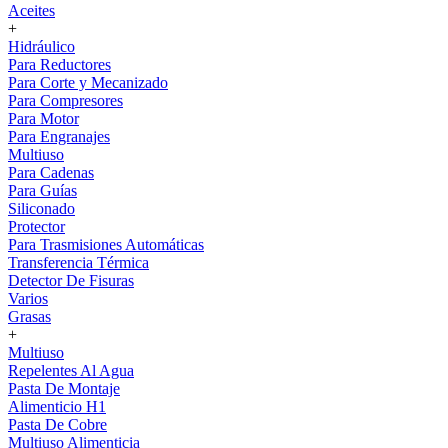
Aceites
+
Hidráulico
Para Reductores
Para Corte y Mecanizado
Para Compresores
Para Motor
Para Engranajes
Multiuso
Para Cadenas
Para Guías
Siliconado
Protector
Para Trasmisiones Automáticas
Transferencia Térmica
Detector De Fisuras
Varios
Grasas
+
Multiuso
Repelentes Al Agua
Pasta De Montaje
Alimenticio H1
Pasta De Cobre
Multiuso Alimenticia