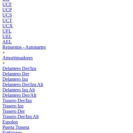
UCF
UCP
UCS
UCT
UCX
UFL
UEL
AEL
Repuestos - Autopartes
+
Amortiguadores
+
Delantero Der/Izq
Delantero Der
Delantero Izq
Delantero Der/Izq Alt
Delantero Izq Alt
Delantero Der/Alt
Trasero Der/Izq
Trasero Izq
Trasero Der
Trasero Der/Izq Alt
Espolon
Puerta Trasera
Embrague