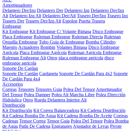
Amortiguadores
Delantero Der/Izq
Delantero Der
Delantero Izq
Delantero Der/Izq
Alt
Delantero Izq Alt
Delantero Der/Alt
Trasero Der/Izq
Trasero Izq
Trasero Der
Trasero Der/Izq Alt
Espolon
Puerta Trasera
Embrague
Kit Embrague
Kit Embrague C/ Volante Bimasa
Disco Embrague
Placa Embrague
Ruleman Embrague
Ruleman Directa
Ruleman
Orquilla Embrague
Tubo Guia de Embrague
Bomba Cilindro
Maestro
Actuadores
Bombin
Volantes Bimasa
Disco Embrague
Agrícola
Placa Embrague Agrícola
Ruleman Agricola Embrague
Ruleman Embrague Alt
Otros
placa embrague agricola
disco
embrague agricola
Soporte De Cardan
Soporte De Cardán
Cardaneta
Soporte De Cardán Para 4x2
Soporte
De Cardán Para 4x4
Accesorios
Correas
Tensores
Tensores Guia
Polea Del Tensor
Amortiguador
Del Tensor
Polea Damper
Polea Alt Marcha Libre
Polea Dirección
Hidráulica
Otros
Rueda Delantera Interior Alt
Distribución
Kit Distribución
Kit Correa Balanceadora
Kit Cadena Distribución
Kit Cadena Bomba De Agua
Kit Cadena Bomba De Aceite
Correas
Cadenas
Tensor Correa
Tensor Guia
Polea Del Tensor
Polea Bomba
de Agua
Patín De Cadena
Engranajes
Ajustador de Levas
Pivote