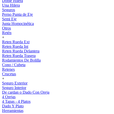
Doble Hilera
Una Hilera
Seguros
Perno Punta de Eje
Semi Eje
Junta Homocinética
Otros
Retén
+
Reten Rueda Ext
Reten Rueda Int
Reten Rueda Delantera
Reten Rueda Trasera
Rodamientos De Bolilla
Cono / Cubeta
Retenes
Crucetas
+
Seguro Exterior
Seguro Interior
De cardan o Dado Con Oreja
4 Orejas
4 Tapas - 4 Platos
Dado Y Plato
Herramientas