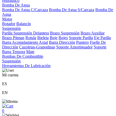
Hidráulico
Bomba De Agua
Bomba De Agua C/Carcaza
Bomba De Agua S/Carcaza
Bomba De
Agua
Motor
Botador
Balancín
Suspensión
Parilla Suspensión Delantera
Brazo Suspensión
Brazo Auxiliar
Brazo Pitman
Rotula
Bieleta
Buje
Bujes
Soporte Parilla
Eje Parilla
Barra Acomplamiento Axial
Barra Dirección
Puntero
Fuelle De
Dirección
Cazoletas-Grapodinas
Soporte Amortiguador
Soporte
Barra Tensora
Mate
Bombas De Combustible
Suspensión
Herramientas De Lubricación
Mi cuenta
ES
EN
0