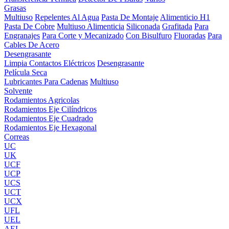
Grasas
Multiuso
Repelentes Al Agua
Pasta De Montaje
Alimenticio H1
Pasta De Cobre
Multiuso Alimenticia
Siliconada
Grafitada
Para
Engranajes
Para Corte y Mecanizado
Con Bisulfuro
Fluoradas
Para
Cables De Acero
Desengrasante
Limpia Contactos Eléctricos
Desengrasante
Película Seca
Lubricantes Para Cadenas
Multiuso
Solvente
Rodamientos Agricolas
Rodamientos Eje Cilíndricos
Rodamientos Eje Cuadrado
Rodamientos Eje Hexagonal
Correas
UC
UK
UCF
UCP
UCS
UCT
UCX
UFL
UEL
AEL