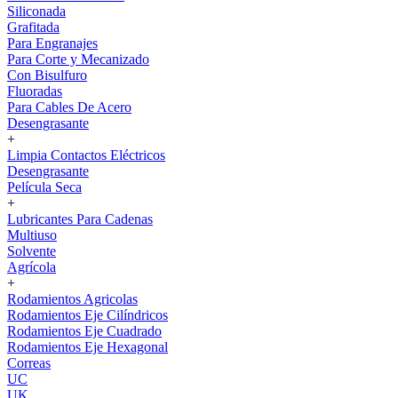
Siliconada
Grafitada
Para Engranajes
Para Corte y Mecanizado
Con Bisulfuro
Fluoradas
Para Cables De Acero
Desengrasante
+
Limpia Contactos Eléctricos
Desengrasante
Película Seca
+
Lubricantes Para Cadenas
Multiuso
Solvente
Agrícola
+
Rodamientos Agricolas
Rodamientos Eje Cilíndricos
Rodamientos Eje Cuadrado
Rodamientos Eje Hexagonal
Correas
UC
UK