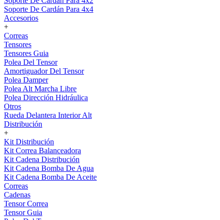
Soporte De Cardán Para 4x2
Soporte De Cardán Para 4x4
Accesorios
+
Correas
Tensores
Tensores Guia
Polea Del Tensor
Amortiguador Del Tensor
Polea Damper
Polea Alt Marcha Libre
Polea Dirección Hidráulica
Otros
Rueda Delantera Interior Alt
Distribución
+
Kit Distribución
Kit Correa Balanceadora
Kit Cadena Distribución
Kit Cadena Bomba De Agua
Kit Cadena Bomba De Aceite
Correas
Cadenas
Tensor Correa
Tensor Guia