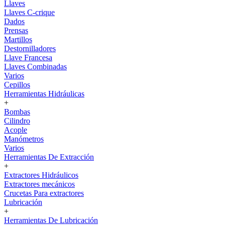
Llaves
Llaves C-crique
Dados
Prensas
Martillos
Destornilladores
Llave Francesa
Llaves Combinadas
Varios
Cepillos
Herramientas Hidráulicas
+
Bombas
Cilindro
Acople
Manómetros
Varios
Herramientas De Extracción
+
Extractores Hidráulicos
Extractores mecánicos
Crucetas Para extractores
Lubricación
+
Herramientas De Lubricación