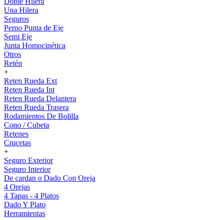
Doble Hilera
Una Hilera
Seguros
Perno Punta de Eje
Semi Eje
Junta Homocinética
Otros
Retén
+
Reten Rueda Ext
Reten Rueda Int
Reten Rueda Delantera
Reten Rueda Trasera
Rodamientos De Bolilla
Cono / Cubeta
Retenes
Crucetas
+
Seguro Exterior
Seguro Interior
De cardan o Dado Con Oreja
4 Orejas
4 Tapas - 4 Platos
Dado Y Plato
Herramientas