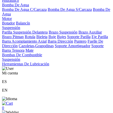
Hidráulico
Bomba De Agua
Bomba De Agua C/Carcaza
Bomba De Agua S/Carcaza
Bomba De
Agua
Motor
Botador
Balancín
Suspensión
Parilla Suspensión Delantera
Brazo Suspensión
Brazo Auxiliar
Brazo Pitman
Rotula
Bieleta
Buje
Bujes
Soporte Parilla
Eje Parilla
Barra Acomplamiento Axial
Barra Dirección
Puntero
Fuelle De
Dirección
Cazoletas-Grapodinas
Soporte Amortiguador
Soporte
Barra Tensora
Mate
Bombas De Combustible
Suspensión
Herramientas De Lubricación
Mi cuenta
ES
EN
0