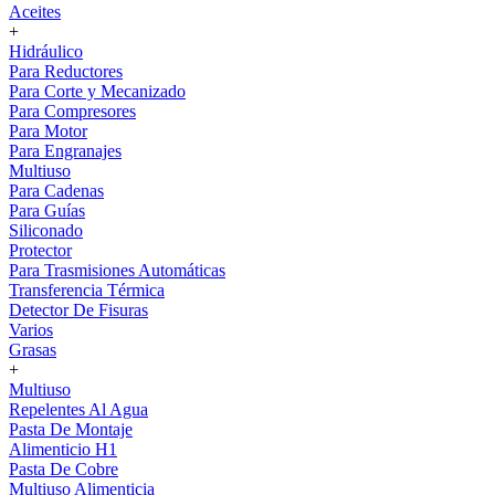
Aceites
+
Hidráulico
Para Reductores
Para Corte y Mecanizado
Para Compresores
Para Motor
Para Engranajes
Multiuso
Para Cadenas
Para Guías
Siliconado
Protector
Para Trasmisiones Automáticas
Transferencia Térmica
Detector De Fisuras
Varios
Grasas
+
Multiuso
Repelentes Al Agua
Pasta De Montaje
Alimenticio H1
Pasta De Cobre
Multiuso Alimenticia