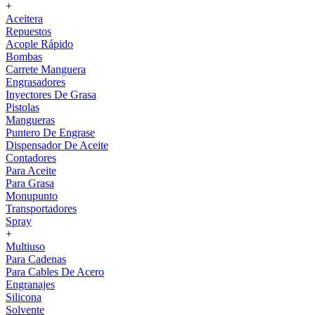
+
Aceitera
Repuestos
Acople Rápido
Bombas
Carrete Manguera
Engrasadores
Inyectores De Grasa
Pistolas
Mangueras
Puntero De Engrase
Dispensador De Aceite
Contadores
Para Aceite
Para Grasa
Monupunto
Transportadores
Spray
+
Multiuso
Para Cadenas
Para Cables De Acero
Engranajes
Silicona
Solvente