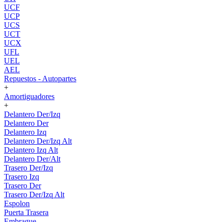
UCF
UCP
UCS
UCT
UCX
UFL
UEL
AEL
Repuestos - Autopartes
+
Amortiguadores
+
Delantero Der/Izq
Delantero Der
Delantero Izq
Delantero Der/Izq Alt
Delantero Izq Alt
Delantero Der/Alt
Trasero Der/Izq
Trasero Izq
Trasero Der
Trasero Der/Izq Alt
Espolon
Puerta Trasera
Embrague