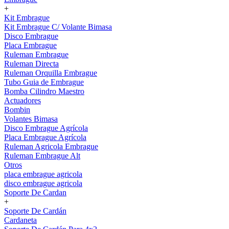
+
Kit Embrague
Kit Embrague C/ Volante Bimasa
Disco Embrague
Placa Embrague
Ruleman Embrague
Ruleman Directa
Ruleman Orquilla Embrague
Tubo Guia de Embrague
Bomba Cilindro Maestro
Actuadores
Bombin
Volantes Bimasa
Disco Embrague Agrícola
Placa Embrague Agrícola
Ruleman Agricola Embrague
Ruleman Embrague Alt
Otros
placa embrague agricola
disco embrague agricola
Soporte De Cardan
+
Soporte De Cardán
Cardaneta