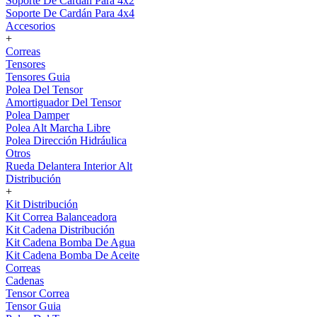
Soporte De Cardán Para 4x2
Soporte De Cardán Para 4x4
Accesorios
+
Correas
Tensores
Tensores Guia
Polea Del Tensor
Amortiguador Del Tensor
Polea Damper
Polea Alt Marcha Libre
Polea Dirección Hidráulica
Otros
Rueda Delantera Interior Alt
Distribución
+
Kit Distribución
Kit Correa Balanceadora
Kit Cadena Distribución
Kit Cadena Bomba De Agua
Kit Cadena Bomba De Aceite
Correas
Cadenas
Tensor Correa
Tensor Guia