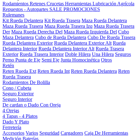
Rodamientos
Retenes
Crucetas
Herramientas
Lubricación
Agrícola
Repuestos - Autopartes
SALE
PROMOCIONES
Rulemanes
Kit Rueda Delantera
Kit Rueda Trasera
Maza Rueda Delantera
Maza Rueda Trasera
Maza Rueda Trasera Izq
Maza Rueda Trasera
Der
Maza Rueda Derecha Del
Maza Rueda Izquierda Del
Cubo
Maza Delantera
Cubo de Rueda Delantera
Cubo De Rueda Trasera
Rueda Delantera Exterior
Rueda Delantera Exterior Alt
Rueda
Delantera Interior
Rueda Delantera Interior Alt
Rueda Trasera
Exterior
Rueda Trasera Interior
Doble Hilera
Una Hilera
Seguros
Perno Punta de Eje
Semi Eje
Junta Homocinética
Otros
Retén
Reten Rueda Ext
Reten Rueda Int
Reten Rueda Delantera
Reten
Rueda Trasera
Rodamientos De Bolilla
Cono / Cubeta
Seguro Exterior
Seguro Interior
De cardan o Dado Con Oreja
4 Orejas
4 Tapas - 4 Platos
Dado Y Plato
Ferretería
Accesorios
Varios
Seguridad
Cargadores
Caja De Herramientas
Medición
Baterías