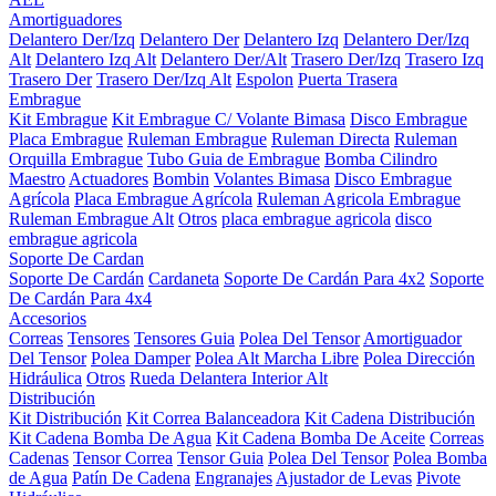
Amortiguadores
Delantero Der/Izq
Delantero Der
Delantero Izq
Delantero Der/Izq
Alt
Delantero Izq Alt
Delantero Der/Alt
Trasero Der/Izq
Trasero Izq
Trasero Der
Trasero Der/Izq Alt
Espolon
Puerta Trasera
Embrague
Kit Embrague
Kit Embrague C/ Volante Bimasa
Disco Embrague
Placa Embrague
Ruleman Embrague
Ruleman Directa
Ruleman
Orquilla Embrague
Tubo Guia de Embrague
Bomba Cilindro
Maestro
Actuadores
Bombin
Volantes Bimasa
Disco Embrague
Agrícola
Placa Embrague Agrícola
Ruleman Agricola Embrague
Ruleman Embrague Alt
Otros
placa embrague agricola
disco
embrague agricola
Soporte De Cardan
Soporte De Cardán
Cardaneta
Soporte De Cardán Para 4x2
Soporte
De Cardán Para 4x4
Accesorios
Correas
Tensores
Tensores Guia
Polea Del Tensor
Amortiguador
Del Tensor
Polea Damper
Polea Alt Marcha Libre
Polea Dirección
Hidráulica
Otros
Rueda Delantera Interior Alt
Distribución
Kit Distribución
Kit Correa Balanceadora
Kit Cadena Distribución
Kit Cadena Bomba De Agua
Kit Cadena Bomba De Aceite
Correas
Cadenas
Tensor Correa
Tensor Guia
Polea Del Tensor
Polea Bomba
de Agua
Patín De Cadena
Engranajes
Ajustador de Levas
Pivote