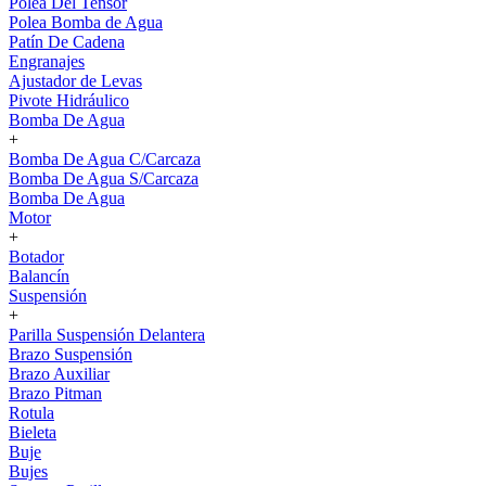
Polea Del Tensor
Polea Bomba de Agua
Patín De Cadena
Engranajes
Ajustador de Levas
Pivote Hidráulico
Bomba De Agua
+
Bomba De Agua C/Carcaza
Bomba De Agua S/Carcaza
Bomba De Agua
Motor
+
Botador
Balancín
Suspensión
+
Parilla Suspensión Delantera
Brazo Suspensión
Brazo Auxiliar
Brazo Pitman
Rotula
Bieleta
Buje
Bujes