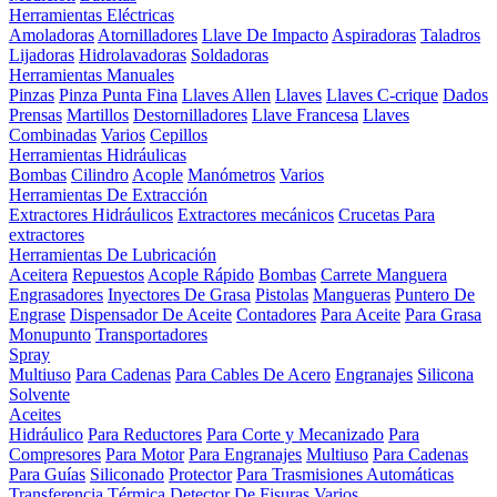
Herramientas Eléctricas
Amoladoras
Atornilladores
Llave De Impacto
Aspiradoras
Taladros
Lijadoras
Hidrolavadoras
Soldadoras
Herramientas Manuales
Pinzas
Pinza Punta Fina
Llaves Allen
Llaves
Llaves C-crique
Dados
Prensas
Martillos
Destornilladores
Llave Francesa
Llaves
Combinadas
Varios
Cepillos
Herramientas Hidráulicas
Bombas
Cilindro
Acople
Manómetros
Varios
Herramientas De Extracción
Extractores Hidráulicos
Extractores mecánicos
Crucetas Para
extractores
Herramientas De Lubricación
Aceitera
Repuestos
Acople Rápido
Bombas
Carrete Manguera
Engrasadores
Inyectores De Grasa
Pistolas
Mangueras
Puntero De
Engrase
Dispensador De Aceite
Contadores
Para Aceite
Para Grasa
Monupunto
Transportadores
Spray
Multiuso
Para Cadenas
Para Cables De Acero
Engranajes
Silicona
Solvente
Aceites
Hidráulico
Para Reductores
Para Corte y Mecanizado
Para
Compresores
Para Motor
Para Engranajes
Multiuso
Para Cadenas
Para Guías
Siliconado
Protector
Para Trasmisiones Automáticas
Transferencia Térmica
Detector De Fisuras
Varios