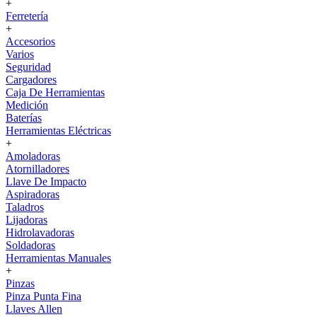
+
Ferretería
+
Accesorios
Varios
Seguridad
Cargadores
Caja De Herramientas
Medición
Baterías
Herramientas Eléctricas
+
Amoladoras
Atornilladores
Llave De Impacto
Aspiradoras
Taladros
Lijadoras
Hidrolavadoras
Soldadoras
Herramientas Manuales
+
Pinzas
Pinza Punta Fina
Llaves Allen