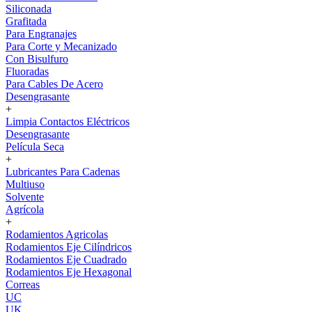
Siliconada
Grafitada
Para Engranajes
Para Corte y Mecanizado
Con Bisulfuro
Fluoradas
Para Cables De Acero
Desengrasante
+
Limpia Contactos Eléctricos
Desengrasante
Película Seca
+
Lubricantes Para Cadenas
Multiuso
Solvente
Agrícola
+
Rodamientos Agricolas
Rodamientos Eje Cilíndricos
Rodamientos Eje Cuadrado
Rodamientos Eje Hexagonal
Correas
UC
UK