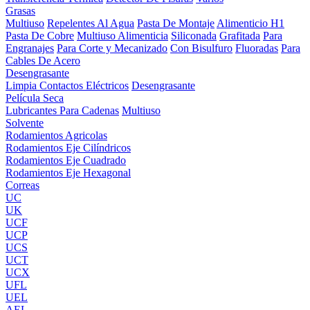
Grasas
Multiuso
Repelentes Al Agua
Pasta De Montaje
Alimenticio H1
Pasta De Cobre
Multiuso Alimenticia
Siliconada
Grafitada
Para
Engranajes
Para Corte y Mecanizado
Con Bisulfuro
Fluoradas
Para
Cables De Acero
Desengrasante
Limpia Contactos Eléctricos
Desengrasante
Película Seca
Lubricantes Para Cadenas
Multiuso
Solvente
Rodamientos Agricolas
Rodamientos Eje Cilíndricos
Rodamientos Eje Cuadrado
Rodamientos Eje Hexagonal
Correas
UC
UK
UCF
UCP
UCS
UCT
UCX
UFL
UEL
AEL