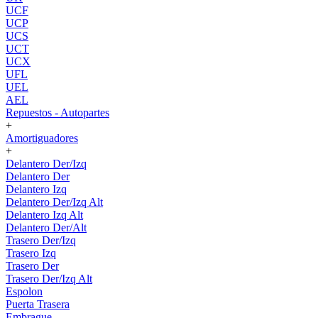
UCF
UCP
UCS
UCT
UCX
UFL
UEL
AEL
Repuestos - Autopartes
+
Amortiguadores
+
Delantero Der/Izq
Delantero Der
Delantero Izq
Delantero Der/Izq Alt
Delantero Izq Alt
Delantero Der/Alt
Trasero Der/Izq
Trasero Izq
Trasero Der
Trasero Der/Izq Alt
Espolon
Puerta Trasera
Embrague