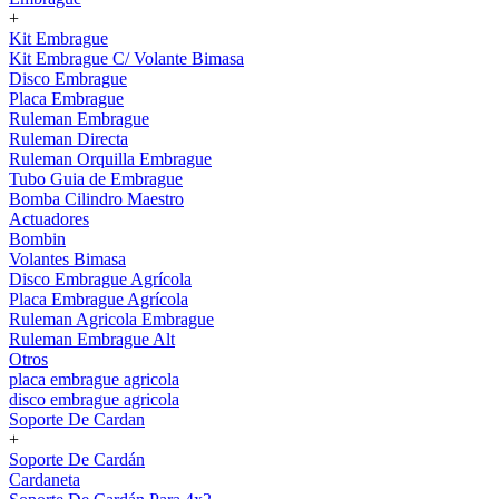
+
Kit Embrague
Kit Embrague C/ Volante Bimasa
Disco Embrague
Placa Embrague
Ruleman Embrague
Ruleman Directa
Ruleman Orquilla Embrague
Tubo Guia de Embrague
Bomba Cilindro Maestro
Actuadores
Bombin
Volantes Bimasa
Disco Embrague Agrícola
Placa Embrague Agrícola
Ruleman Agricola Embrague
Ruleman Embrague Alt
Otros
placa embrague agricola
disco embrague agricola
Soporte De Cardan
+
Soporte De Cardán
Cardaneta