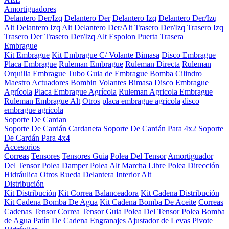
Amortiguadores
Delantero Der/Izq
Delantero Der
Delantero Izq
Delantero Der/Izq
Alt
Delantero Izq Alt
Delantero Der/Alt
Trasero Der/Izq
Trasero Izq
Trasero Der
Trasero Der/Izq Alt
Espolon
Puerta Trasera
Embrague
Kit Embrague
Kit Embrague C/ Volante Bimasa
Disco Embrague
Placa Embrague
Ruleman Embrague
Ruleman Directa
Ruleman
Orquilla Embrague
Tubo Guia de Embrague
Bomba Cilindro
Maestro
Actuadores
Bombin
Volantes Bimasa
Disco Embrague
Agrícola
Placa Embrague Agrícola
Ruleman Agricola Embrague
Ruleman Embrague Alt
Otros
placa embrague agricola
disco
embrague agricola
Soporte De Cardan
Soporte De Cardán
Cardaneta
Soporte De Cardán Para 4x2
Soporte
De Cardán Para 4x4
Accesorios
Correas
Tensores
Tensores Guia
Polea Del Tensor
Amortiguador
Del Tensor
Polea Damper
Polea Alt Marcha Libre
Polea Dirección
Hidráulica
Otros
Rueda Delantera Interior Alt
Distribución
Kit Distribución
Kit Correa Balanceadora
Kit Cadena Distribución
Kit Cadena Bomba De Agua
Kit Cadena Bomba De Aceite
Correas
Cadenas
Tensor Correa
Tensor Guia
Polea Del Tensor
Polea Bomba
de Agua
Patín De Cadena
Engranajes
Ajustador de Levas
Pivote