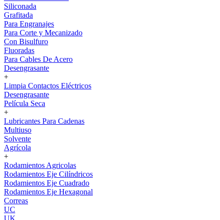
Siliconada
Grafitada
Para Engranajes
Para Corte y Mecanizado
Con Bisulfuro
Fluoradas
Para Cables De Acero
Desengrasante
+
Limpia Contactos Eléctricos
Desengrasante
Película Seca
+
Lubricantes Para Cadenas
Multiuso
Solvente
Agrícola
+
Rodamientos Agricolas
Rodamientos Eje Cilíndricos
Rodamientos Eje Cuadrado
Rodamientos Eje Hexagonal
Correas
UC
UK