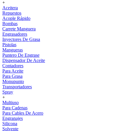
+
Aceitera
Repuestos
Acople Rápido
Bombas
Carrete Manguera
Engrasadores
Inyectores De Grasa
Pistolas
Mangueras
Puntero De Engrase
Dispensador De Aceite
Contadores
Para Aceite
Para Grasa
Monupunto
Transportadores
Spray
+
Multiuso
Para Cadenas
Para Cables De Acero
Engranajes
Silicona
Solvente