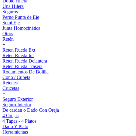
Doble Hilera
Una Hilera
Seguros
Perno Punta de Eje
Semi Eje
Junta Homocinética
Otros
Retén
+
Reten Rueda Ext
Reten Rueda Int
Reten Rueda Delantera
Reten Rueda Trasera
Rodamientos De Bolilla
Cono / Cubeta
Retenes
Crucetas
+
Seguro Exterior
Seguro Interior
De cardan o Dado Con Oreja
4 Orejas
4 Tapas - 4 Platos
Dado Y Plato
Herramientas