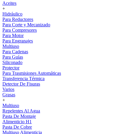
Aceites
+
Hidráulico
Para Reductores
Para Corte y Mecanizado
Para Compresores
Para Motor
Para Engranajes
Multiuso
Para Cadenas
Para Guías
Siliconado
Protector
Para Trasmisiones Automáticas
Transferencia Térmica
Detector De Fisuras
Varios
Grasas
+
Multiuso
Repelentes Al Agua
Pasta De Montaje
Alimenticio H1
Pasta De Cobre
Multiuso Alimenticia