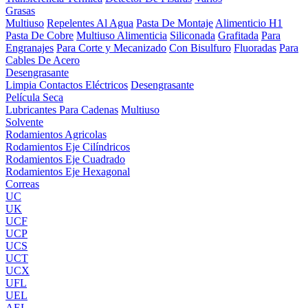
Grasas
Multiuso
Repelentes Al Agua
Pasta De Montaje
Alimenticio H1
Pasta De Cobre
Multiuso Alimenticia
Siliconada
Grafitada
Para
Engranajes
Para Corte y Mecanizado
Con Bisulfuro
Fluoradas
Para
Cables De Acero
Desengrasante
Limpia Contactos Eléctricos
Desengrasante
Película Seca
Lubricantes Para Cadenas
Multiuso
Solvente
Rodamientos Agricolas
Rodamientos Eje Cilíndricos
Rodamientos Eje Cuadrado
Rodamientos Eje Hexagonal
Correas
UC
UK
UCF
UCP
UCS
UCT
UCX
UFL
UEL
AEL