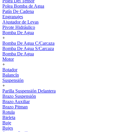
Polea Del Tensor
Polea Bomba de Agua
Patín De Cadena
Engranajes
Ajustador de Levas
Pivote Hidráulico
Bomba De Agua
+
Bomba De Agua C/Carcaza
Bomba De Agua S/Carcaza
Bomba De Agua
Motor
+
Botador
Balancín
Suspensión
+
Parilla Suspensión Delantera
Brazo Suspensión
Brazo Auxiliar
Brazo Pitman
Rotula
Bieleta
Buje
Bujes