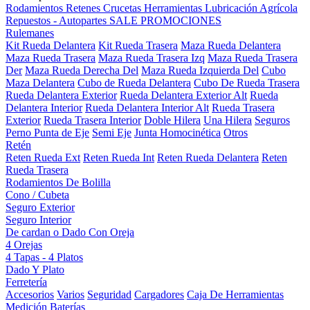
Rodamientos
Retenes
Crucetas
Herramientas
Lubricación
Agrícola
Repuestos - Autopartes
SALE
PROMOCIONES
Rulemanes
Kit Rueda Delantera
Kit Rueda Trasera
Maza Rueda Delantera
Maza Rueda Trasera
Maza Rueda Trasera Izq
Maza Rueda Trasera
Der
Maza Rueda Derecha Del
Maza Rueda Izquierda Del
Cubo
Maza Delantera
Cubo de Rueda Delantera
Cubo De Rueda Trasera
Rueda Delantera Exterior
Rueda Delantera Exterior Alt
Rueda
Delantera Interior
Rueda Delantera Interior Alt
Rueda Trasera
Exterior
Rueda Trasera Interior
Doble Hilera
Una Hilera
Seguros
Perno Punta de Eje
Semi Eje
Junta Homocinética
Otros
Retén
Reten Rueda Ext
Reten Rueda Int
Reten Rueda Delantera
Reten
Rueda Trasera
Rodamientos De Bolilla
Cono / Cubeta
Seguro Exterior
Seguro Interior
De cardan o Dado Con Oreja
4 Orejas
4 Tapas - 4 Platos
Dado Y Plato
Ferretería
Accesorios
Varios
Seguridad
Cargadores
Caja De Herramientas
Medición
Baterías