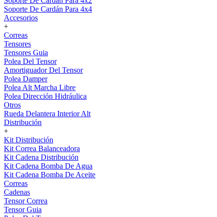
Soporte De Cardán Para 4x2
Soporte De Cardán Para 4x4
Accesorios
+
Correas
Tensores
Tensores Guia
Polea Del Tensor
Amortiguador Del Tensor
Polea Damper
Polea Alt Marcha Libre
Polea Dirección Hidráulica
Otros
Rueda Delantera Interior Alt
Distribución
+
Kit Distribución
Kit Correa Balanceadora
Kit Cadena Distribución
Kit Cadena Bomba De Agua
Kit Cadena Bomba De Aceite
Correas
Cadenas
Tensor Correa
Tensor Guia