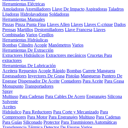
Herramientas Eléctricas
Amoladoras
Atornilladores
Llave De Impacto
Aspiradoras
Taladros
Lijadoras
Hidrolavadoras
Soldadoras
Herramientas Manuales
Pinzas
Pinza Punta Fina
Llaves Allen
Llaves
Llaves C-crique
Dados
Prensas
Martillos
Destornilladores
Llave Francesa
Llaves
Combinadas
Varios
Cepillos
Herramientas Hidráulicas
Bombas
Cilindro
Acople
Manómetros
Varios
Herramientas De Extracción
Extractores Hidráulicos
Extractores mecánicos
Crucetas Para
extractores
Herramientas De Lubricación
Aceitera
Repuestos
Acople Rápido
Bombas
Carrete Manguera
Engrasadores
Inyectores De Grasa
Pistolas
Mangueras
Puntero De
Engrase
Dispensador De Aceite
Contadores
Para Aceite
Para Grasa
Monupunto
Transportadores
Spray
Multiuso
Para Cadenas
Para Cables De Acero
Engranajes
Silicona
Solvente
Aceites
Hidráulico
Para Reductores
Para Corte y Mecanizado
Para
Compresores
Para Motor
Para Engranajes
Multiuso
Para Cadenas
Para Guías
Siliconado
Protector
Para Trasmisiones Automáticas
Transferencia Térmica
Detector De Fisuras
Varios