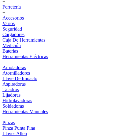
+
Ferretería
+
Accesorios
Varios
Seguridad
Cargadores
Caja De Herramientas
Medición
Baterías
Herramientas Eléctricas
+
Amoladoras
Atornilladores
Llave De Impacto
Aspiradoras
Taladros
Lijadoras
Hidrolavadoras
Soldadoras
Herramientas Manuales
+
Pinzas
Pinza Punta Fina
Llaves Allen