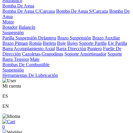
Hidráulico
Bomba De Agua
Bomba De Agua C/Carcaza
Bomba De Agua S/Carcaza
Bomba De
Agua
Motor
Botador
Balancín
Suspensión
Parilla Suspensión Delantera
Brazo Suspensión
Brazo Auxiliar
Brazo Pitman
Rotula
Bieleta
Buje
Bujes
Soporte Parilla
Eje Parilla
Barra Acomplamiento Axial
Barra Dirección
Puntero
Fuelle De
Dirección
Cazoletas-Grapodinas
Soporte Amortiguador
Soporte
Barra Tensora
Mate
Bombas De Combustible
Suspensión
Herramientas De Lubricación
Mi cuenta
ES
EN
0