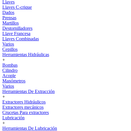
Llaves
Llaves C-crique
Dados
Prensas
Martillos
Destornilladores
Llave Francesa
Llaves Combinadas
Varios
Cepillos
Herramientas Hidráulicas
+
Bombas
Cilindro
Acople
Manómetros
Varios
Herramientas De Extracción
+
Extractores Hidráulicos
Extractores mecánicos
Crucetas Para extractores
Lubricación
+
Herramientas De Lubricación