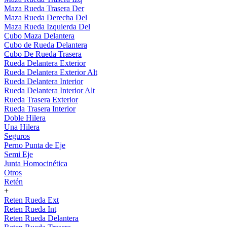
Maza Rueda Trasera Der
Maza Rueda Derecha Del
Maza Rueda Izquierda Del
Cubo Maza Delantera
Cubo de Rueda Delantera
Cubo De Rueda Trasera
Rueda Delantera Exterior
Rueda Delantera Exterior Alt
Rueda Delantera Interior
Rueda Delantera Interior Alt
Rueda Trasera Exterior
Rueda Trasera Interior
Doble Hilera
Una Hilera
Seguros
Perno Punta de Eje
Semi Eje
Junta Homocinética
Otros
Retén
+
Reten Rueda Ext
Reten Rueda Int
Reten Rueda Delantera