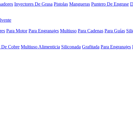
sadores
Inyectores De Grasa
Pistolas
Mangueras
Puntero De Engrase
D
lvente
res
Para Motor
Para Engranajes
Multiuso
Para Cadenas
Para Guías
Sil
a De Cobre
Multiuso Alimenticia
Siliconada
Grafitada
Para Engranajes