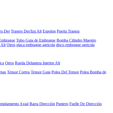
ro Der
Trasero Der/Izq Alt
Espolon
Puerta Trasera
 Embrague
Tubo Guia de Embrague
Bomba Cilindro Maestro
Alt
Otros
placa embrague agricola
disco embrague agricola
ica
Otros
Rueda Delantera Interior Alt
enas
Tensor Correa
Tensor Guia
Polea Del Tensor
Polea Bomba de
mplamiento Axial
Barra Dirección
Puntero
Fuelle De Dirección