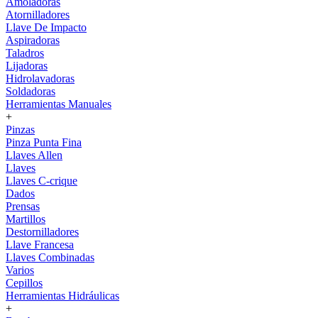
Amoladoras
Atornilladores
Llave De Impacto
Aspiradoras
Taladros
Lijadoras
Hidrolavadoras
Soldadoras
Herramientas Manuales
+
Pinzas
Pinza Punta Fina
Llaves Allen
Llaves
Llaves C-crique
Dados
Prensas
Martillos
Destornilladores
Llave Francesa
Llaves Combinadas
Varios
Cepillos
Herramientas Hidráulicas
+