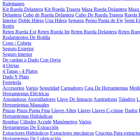
Rulemanes
Kit Rueda Delantera
Kit Rueda Trasera
Maza Rueda Delantera
Maza 
Delantera
Cubo de Rueda Delantera
Cubo De Rueda Trasera
Rueda D
Interior
Doble Hilera
Una Hilera
Seguros
Perno Punta de Eje
Semi Ej
Retén
Reten Rueda Ext
Reten Rueda Int
Reten Rueda Delantera
Reten Rued
Rodamientos De Bolilla
Cono / Cubeta
Seguro Exterior
Seguro Interior
De cardan o Dado Con Oreja
4 Orejas
4 Tapas - 4 Platos
Dado Y Plato
Ferretería
Accesorios
Varios
Seguridad
Cargadores
Caja De Herramientas
Medi
Herramientas Eléctricas
Amoladoras
Atornilladores
Llave De Impacto
Aspiradoras
Taladros
L
Herramientas Manuales
Pinzas
Pinza Punta Fina
Llaves Allen
Llaves
Llaves C-crique
Dados
Herramientas Hidráulicas
Bombas
Cilindro
Acople
Manómetros
Varios
Herramientas De Extracción
Extractores Hidráulicos
Extractores mecánicos
Crucetas Para extracto
Herramientas De Lubricación