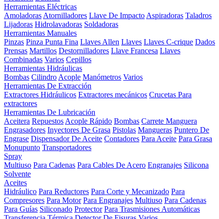
Herramientas Eléctricas
Amoladoras
Atornilladores
Llave De Impacto
Aspiradoras
Taladros
Lijadoras
Hidrolavadoras
Soldadoras
Herramientas Manuales
Pinzas
Pinza Punta Fina
Llaves Allen
Llaves
Llaves C-crique
Dados
Prensas
Martillos
Destornilladores
Llave Francesa
Llaves
Combinadas
Varios
Cepillos
Herramientas Hidráulicas
Bombas
Cilindro
Acople
Manómetros
Varios
Herramientas De Extracción
Extractores Hidráulicos
Extractores mecánicos
Crucetas Para
extractores
Herramientas De Lubricación
Aceitera
Repuestos
Acople Rápido
Bombas
Carrete Manguera
Engrasadores
Inyectores De Grasa
Pistolas
Mangueras
Puntero De
Engrase
Dispensador De Aceite
Contadores
Para Aceite
Para Grasa
Monupunto
Transportadores
Spray
Multiuso
Para Cadenas
Para Cables De Acero
Engranajes
Silicona
Solvente
Aceites
Hidráulico
Para Reductores
Para Corte y Mecanizado
Para
Compresores
Para Motor
Para Engranajes
Multiuso
Para Cadenas
Para Guías
Siliconado
Protector
Para Trasmisiones Automáticas
Transferencia Térmica
Detector De Fisuras
Varios