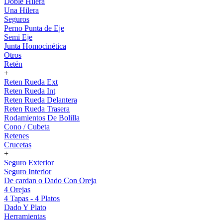
Doble Hilera
Una Hilera
Seguros
Perno Punta de Eje
Semi Eje
Junta Homocinética
Otros
Retén
+
Reten Rueda Ext
Reten Rueda Int
Reten Rueda Delantera
Reten Rueda Trasera
Rodamientos De Bolilla
Cono / Cubeta
Retenes
Crucetas
+
Seguro Exterior
Seguro Interior
De cardan o Dado Con Oreja
4 Orejas
4 Tapas - 4 Platos
Dado Y Plato
Herramientas