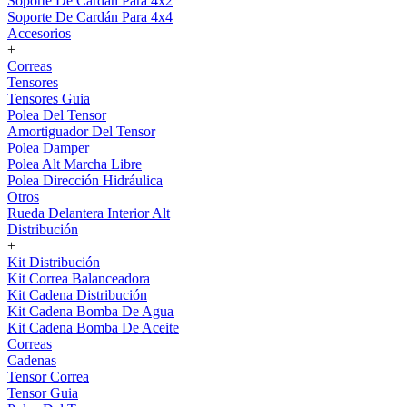
Soporte De Cardán Para 4x2
Soporte De Cardán Para 4x4
Accesorios
+
Correas
Tensores
Tensores Guia
Polea Del Tensor
Amortiguador Del Tensor
Polea Damper
Polea Alt Marcha Libre
Polea Dirección Hidráulica
Otros
Rueda Delantera Interior Alt
Distribución
+
Kit Distribución
Kit Correa Balanceadora
Kit Cadena Distribución
Kit Cadena Bomba De Agua
Kit Cadena Bomba De Aceite
Correas
Cadenas
Tensor Correa
Tensor Guia