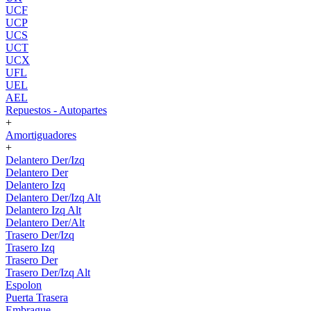
UCF
UCP
UCS
UCT
UCX
UFL
UEL
AEL
Repuestos - Autopartes
+
Amortiguadores
+
Delantero Der/Izq
Delantero Der
Delantero Izq
Delantero Der/Izq Alt
Delantero Izq Alt
Delantero Der/Alt
Trasero Der/Izq
Trasero Izq
Trasero Der
Trasero Der/Izq Alt
Espolon
Puerta Trasera
Embrague