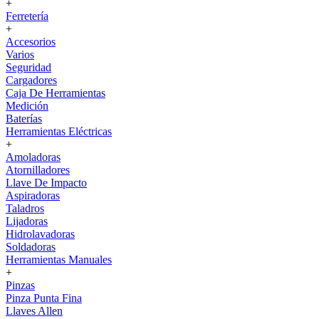
+
Ferretería
+
Accesorios
Varios
Seguridad
Cargadores
Caja De Herramientas
Medición
Baterías
Herramientas Eléctricas
+
Amoladoras
Atornilladores
Llave De Impacto
Aspiradoras
Taladros
Lijadoras
Hidrolavadoras
Soldadoras
Herramientas Manuales
+
Pinzas
Pinza Punta Fina
Llaves Allen