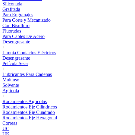
Siliconada
Grafitada
Para Engranajes
Para Corte y Mecanizado
Con Bisulfuro
Fluoradas
Para Cables De Acero
Desengrasante
+
Limpia Contactos Eléctricos
Desengrasante
Película Seca
+
Lubricantes Para Cadenas
Multiuso
Solvente
Agrícola
+
Rodamientos Agricolas
Rodamientos Eje Cilíndricos
Rodamientos Eje Cuadrado
Rodamientos Eje Hexagonal
Correas
UC
UK