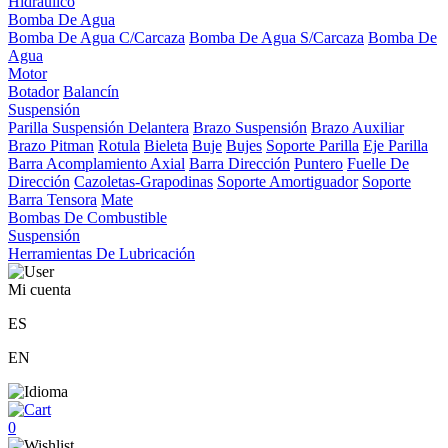
Hidráulico
Bomba De Agua
Bomba De Agua C/Carcaza
Bomba De Agua S/Carcaza
Bomba De
Agua
Motor
Botador
Balancín
Suspensión
Parilla Suspensión Delantera
Brazo Suspensión
Brazo Auxiliar
Brazo Pitman
Rotula
Bieleta
Buje
Bujes
Soporte Parilla
Eje Parilla
Barra Acomplamiento Axial
Barra Dirección
Puntero
Fuelle De
Dirección
Cazoletas-Grapodinas
Soporte Amortiguador
Soporte
Barra Tensora
Mate
Bombas De Combustible
Suspensión
Herramientas De Lubricación
Mi cuenta
ES
EN
0