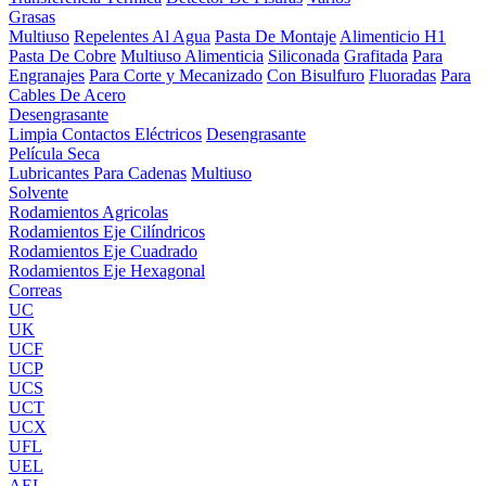
Grasas
Multiuso
Repelentes Al Agua
Pasta De Montaje
Alimenticio H1
Pasta De Cobre
Multiuso Alimenticia
Siliconada
Grafitada
Para
Engranajes
Para Corte y Mecanizado
Con Bisulfuro
Fluoradas
Para
Cables De Acero
Desengrasante
Limpia Contactos Eléctricos
Desengrasante
Película Seca
Lubricantes Para Cadenas
Multiuso
Solvente
Rodamientos Agricolas
Rodamientos Eje Cilíndricos
Rodamientos Eje Cuadrado
Rodamientos Eje Hexagonal
Correas
UC
UK
UCF
UCP
UCS
UCT
UCX
UFL
UEL
AEL