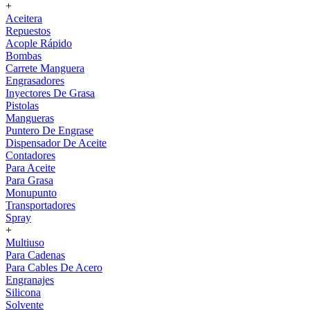
+
Aceitera
Repuestos
Acople Rápido
Bombas
Carrete Manguera
Engrasadores
Inyectores De Grasa
Pistolas
Mangueras
Puntero De Engrase
Dispensador De Aceite
Contadores
Para Aceite
Para Grasa
Monupunto
Transportadores
Spray
+
Multiuso
Para Cadenas
Para Cables De Acero
Engranajes
Silicona
Solvente