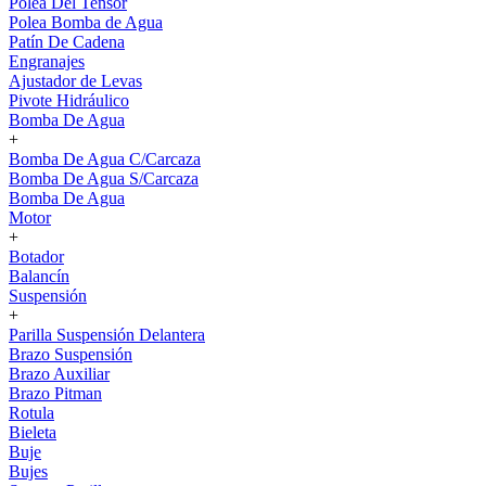
Polea Del Tensor
Polea Bomba de Agua
Patín De Cadena
Engranajes
Ajustador de Levas
Pivote Hidráulico
Bomba De Agua
+
Bomba De Agua C/Carcaza
Bomba De Agua S/Carcaza
Bomba De Agua
Motor
+
Botador
Balancín
Suspensión
+
Parilla Suspensión Delantera
Brazo Suspensión
Brazo Auxiliar
Brazo Pitman
Rotula
Bieleta
Buje
Bujes