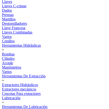
Llaves
Llaves C-crique
Dados
Prensas
Martillos
Destornilladores
Llave Francesa
Llaves Combinadas
Varios
Cepillos
Herramientas Hidráulicas
+
Bombas
Cilindro
Acople
Manómetros
Varios
Herramientas De Extracción
+
Extractores Hidráulicos
Extractores mecánicos
Crucetas Para extractores
Lubricación
+
Herramientas De Lubricación