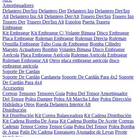
Amortiguadores
Delantero Der/Izq
Delantero Der
Delantero Izq
Delantero Der/Izq
Alt
Delantero Izq Alt
Delantero Der/Alt
Trasero Der/Izq
Trasero Izq
Trasero Der
Trasero Der/Izq Alt
Espolon
Puerta Trasera
Embrague
Kit Embrague
Kit Embrague C/ Volante Bimasa
Disco Embrague
Placa Embrague
Ruleman Embrague
Ruleman Directa
Ruleman
Orquilla Embrague
Tubo Guia de Embrague
Bomba Cilindro
Maestro
Actuadores
Bombin
Volantes Bimasa
Disco Embrague
Agrícola
Placa Embrague Agrícola
Ruleman Agricola Embrague
Ruleman Embrague Alt
Otros
placa embrague agricola
disco
embrague agricola
Soporte De Cardan
Soporte De Cardán
Cardaneta
Soporte De Cardán Para 4x2
Soporte
De Cardán Para 4x4
Accesorios
Correas
Tensores
Tensores Guia
Polea Del Tensor
Amortiguador
Del Tensor
Polea Damper
Polea Alt Marcha Libre
Polea Dirección
Hidráulica
Otros
Rueda Delantera Interior Alt
Distribución
Kit Distribución
Kit Correa Balanceadora
Kit Cadena Distribución
Kit Cadena Bomba De Agua
Kit Cadena Bomba De Aceite
Correas
Cadenas
Tensor Correa
Tensor Guia
Polea Del Tensor
Polea Bomba
de Agua
Patín De Cadena
Engranajes
Ajustador de Levas
Pivote