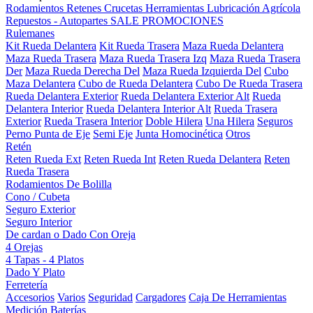
Rodamientos
Retenes
Crucetas
Herramientas
Lubricación
Agrícola
Repuestos - Autopartes
SALE
PROMOCIONES
Rulemanes
Kit Rueda Delantera
Kit Rueda Trasera
Maza Rueda Delantera
Maza Rueda Trasera
Maza Rueda Trasera Izq
Maza Rueda Trasera
Der
Maza Rueda Derecha Del
Maza Rueda Izquierda Del
Cubo
Maza Delantera
Cubo de Rueda Delantera
Cubo De Rueda Trasera
Rueda Delantera Exterior
Rueda Delantera Exterior Alt
Rueda
Delantera Interior
Rueda Delantera Interior Alt
Rueda Trasera
Exterior
Rueda Trasera Interior
Doble Hilera
Una Hilera
Seguros
Perno Punta de Eje
Semi Eje
Junta Homocinética
Otros
Retén
Reten Rueda Ext
Reten Rueda Int
Reten Rueda Delantera
Reten
Rueda Trasera
Rodamientos De Bolilla
Cono / Cubeta
Seguro Exterior
Seguro Interior
De cardan o Dado Con Oreja
4 Orejas
4 Tapas - 4 Platos
Dado Y Plato
Ferretería
Accesorios
Varios
Seguridad
Cargadores
Caja De Herramientas
Medición
Baterías