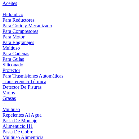
Aceites
+
Hidráulico
Para Reductores
Para Corte y Mecanizado
Para Compresores
Para Motor
Para Engranajes
Multiuso
Para Cadenas
Para Guías
Siliconado
Protector
Para Trasmisiones Automáticas
Transferencia Térmica
Detector De Fisuras
Varios
Grasas
+
Multiuso
Repelentes Al Agua
Pasta De Montaje
Alimenticio H1
Pasta De Cobre
Multiuso Alimenticia