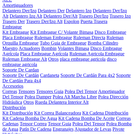
Amortiguadores
Delantero Der/Izq
Delantero Der
Delantero Izq
Delantero Der/Izq
Alt
Delantero Izq Alt
Delantero Der/Alt
Trasero Der/Izq
Trasero Izq
Trasero Der
Trasero Der/Izq Alt
Espolon
Puerta Trasera
Embrague
Kit Embrague
Kit Embrague C/ Volante Bimasa
Disco Embrague
Placa Embrague
Ruleman Embrague
Ruleman Directa
Ruleman
Orquilla Embrague
Tubo Guia de Embrague
Bomba Cilindro
Maestro
Actuadores
Bombin
Volantes Bimasa
Disco Embrague
Agrícola
Placa Embrague Agrícola
Ruleman Agricola Embrague
Ruleman Embrague Alt
Otros
placa embrague agricola
disco
embrague agricola
Soporte De Cardan
Soporte De Cardán
Cardaneta
Soporte De Cardán Para 4x2
Soporte
De Cardán Para 4x4
Accesorios
Correas
Tensores
Tensores Guia
Polea Del Tensor
Amortiguador
Del Tensor
Polea Damper
Polea Alt Marcha Libre
Polea Dirección
Hidráulica
Otros
Rueda Delantera Interior Alt
Distribución
Kit Distribución
Kit Correa Balanceadora
Kit Cadena Distribución
Kit Cadena Bomba De Agua
Kit Cadena Bomba De Aceite
Correas
Cadenas
Tensor Correa
Tensor Guia
Polea Del Tensor
Polea Bomba
de Agua
Patín De Cadena
Engranajes
Ajustador de Levas
Pivote