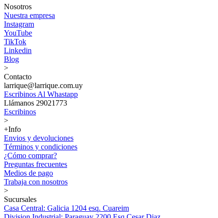
Nosotros
Nuestra empresa
Instagram
YouTube
TikTok
Linkedin
Blog
>
Contacto
larrique@larrique.com.uy
Escribinos Al Whastapp
Llámanos 29021773
Escribinos
>
+Info
Envios y devoluciones
Términos y condiciones
¿Cómo comprar?
Preguntas frecuentes
Medios de pago
Trabaja con nosotros
>
Sucursales
Casa Central: Galicia 1204 esq. Cuareim
Division Industrial: Paraguay 2200 Esq Cesar Diaz