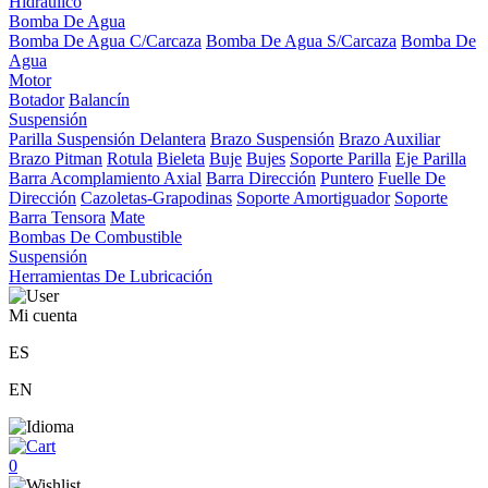
Hidráulico
Bomba De Agua
Bomba De Agua C/Carcaza
Bomba De Agua S/Carcaza
Bomba De
Agua
Motor
Botador
Balancín
Suspensión
Parilla Suspensión Delantera
Brazo Suspensión
Brazo Auxiliar
Brazo Pitman
Rotula
Bieleta
Buje
Bujes
Soporte Parilla
Eje Parilla
Barra Acomplamiento Axial
Barra Dirección
Puntero
Fuelle De
Dirección
Cazoletas-Grapodinas
Soporte Amortiguador
Soporte
Barra Tensora
Mate
Bombas De Combustible
Suspensión
Herramientas De Lubricación
Mi cuenta
ES
EN
0