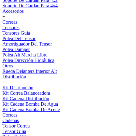
Soporte De Cardán Para 4x2
Soporte De Cardán Para 4x4
Accesorios
+
Correas
Tensores
Tensores Guia
Polea Del Tensor
Amortiguador Del Tensor
Polea Damper
Polea Alt Marcha Libre
Polea Dirección Hidráulica
Otros
Rueda Delantera Interior Alt
Distribución
+
Kit Distribución
Kit Correa Balanceadora
Kit Cadena Distribución
Kit Cadena Bomba De Agua
Kit Cadena Bomba De Aceite
Correas
Cadenas
Tensor Correa
Tensor Guia