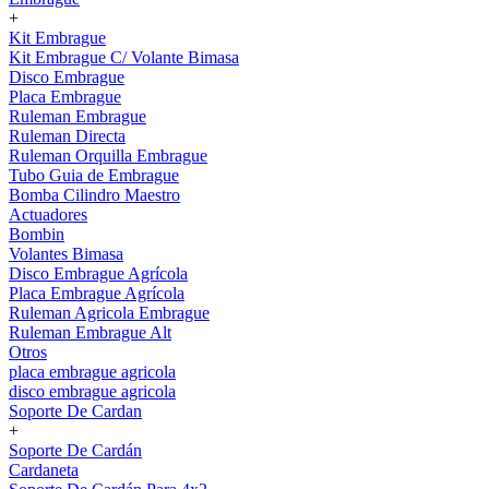
+
Kit Embrague
Kit Embrague C/ Volante Bimasa
Disco Embrague
Placa Embrague
Ruleman Embrague
Ruleman Directa
Ruleman Orquilla Embrague
Tubo Guia de Embrague
Bomba Cilindro Maestro
Actuadores
Bombin
Volantes Bimasa
Disco Embrague Agrícola
Placa Embrague Agrícola
Ruleman Agricola Embrague
Ruleman Embrague Alt
Otros
placa embrague agricola
disco embrague agricola
Soporte De Cardan
+
Soporte De Cardán
Cardaneta