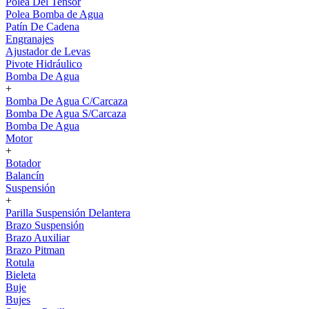
Polea Del Tensor
Polea Bomba de Agua
Patín De Cadena
Engranajes
Ajustador de Levas
Pivote Hidráulico
Bomba De Agua
+
Bomba De Agua C/Carcaza
Bomba De Agua S/Carcaza
Bomba De Agua
Motor
+
Botador
Balancín
Suspensión
+
Parilla Suspensión Delantera
Brazo Suspensión
Brazo Auxiliar
Brazo Pitman
Rotula
Bieleta
Buje
Bujes