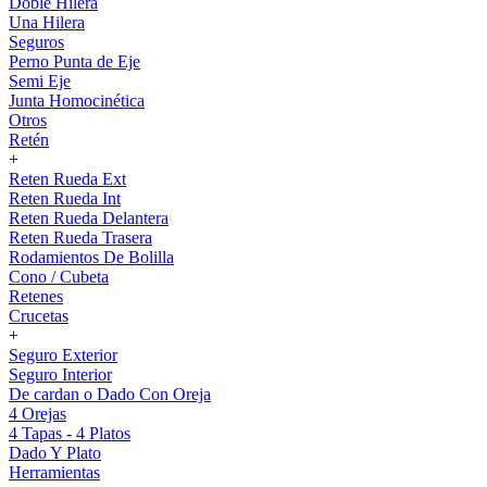
Doble Hilera
Una Hilera
Seguros
Perno Punta de Eje
Semi Eje
Junta Homocinética
Otros
Retén
+
Reten Rueda Ext
Reten Rueda Int
Reten Rueda Delantera
Reten Rueda Trasera
Rodamientos De Bolilla
Cono / Cubeta
Retenes
Crucetas
+
Seguro Exterior
Seguro Interior
De cardan o Dado Con Oreja
4 Orejas
4 Tapas - 4 Platos
Dado Y Plato
Herramientas