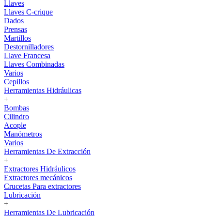
Llaves
Llaves C-crique
Dados
Prensas
Martillos
Destornilladores
Llave Francesa
Llaves Combinadas
Varios
Cepillos
Herramientas Hidráulicas
+
Bombas
Cilindro
Acople
Manómetros
Varios
Herramientas De Extracción
+
Extractores Hidráulicos
Extractores mecánicos
Crucetas Para extractores
Lubricación
+
Herramientas De Lubricación