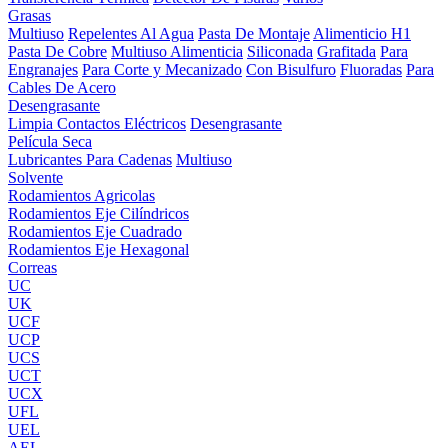
Grasas
Multiuso
Repelentes Al Agua
Pasta De Montaje
Alimenticio H1
Pasta De Cobre
Multiuso Alimenticia
Siliconada
Grafitada
Para
Engranajes
Para Corte y Mecanizado
Con Bisulfuro
Fluoradas
Para
Cables De Acero
Desengrasante
Limpia Contactos Eléctricos
Desengrasante
Película Seca
Lubricantes Para Cadenas
Multiuso
Solvente
Rodamientos Agricolas
Rodamientos Eje Cilíndricos
Rodamientos Eje Cuadrado
Rodamientos Eje Hexagonal
Correas
UC
UK
UCF
UCP
UCS
UCT
UCX
UFL
UEL
AEL