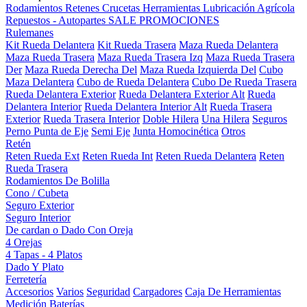
Rodamientos
Retenes
Crucetas
Herramientas
Lubricación
Agrícola
Repuestos - Autopartes
SALE
PROMOCIONES
Rulemanes
Kit Rueda Delantera
Kit Rueda Trasera
Maza Rueda Delantera
Maza Rueda Trasera
Maza Rueda Trasera Izq
Maza Rueda Trasera
Der
Maza Rueda Derecha Del
Maza Rueda Izquierda Del
Cubo
Maza Delantera
Cubo de Rueda Delantera
Cubo De Rueda Trasera
Rueda Delantera Exterior
Rueda Delantera Exterior Alt
Rueda
Delantera Interior
Rueda Delantera Interior Alt
Rueda Trasera
Exterior
Rueda Trasera Interior
Doble Hilera
Una Hilera
Seguros
Perno Punta de Eje
Semi Eje
Junta Homocinética
Otros
Retén
Reten Rueda Ext
Reten Rueda Int
Reten Rueda Delantera
Reten
Rueda Trasera
Rodamientos De Bolilla
Cono / Cubeta
Seguro Exterior
Seguro Interior
De cardan o Dado Con Oreja
4 Orejas
4 Tapas - 4 Platos
Dado Y Plato
Ferretería
Accesorios
Varios
Seguridad
Cargadores
Caja De Herramientas
Medición
Baterías