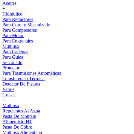
Aceites
+
Hidráulico
Para Reductores
Para Corte y Mecanizado
Para Compresores
Para Motor
Para Engranajes
Multiuso
Para Cadenas
Para Guías
Siliconado
Protector
Para Trasmisiones Automáticas
Transferencia Térmica
Detector De Fisuras
Varios
Grasas
+
Multiuso
Repelentes Al Agua
Pasta De Montaje
Alimenticio H1
Pasta De Cobre
Multiuso Alimenticia