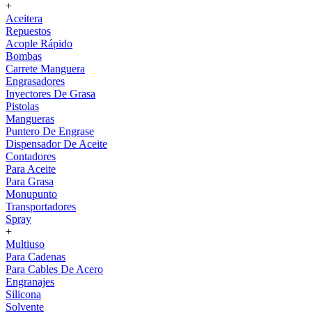
+
Aceitera
Repuestos
Acople Rápido
Bombas
Carrete Manguera
Engrasadores
Inyectores De Grasa
Pistolas
Mangueras
Puntero De Engrase
Dispensador De Aceite
Contadores
Para Aceite
Para Grasa
Monupunto
Transportadores
Spray
+
Multiuso
Para Cadenas
Para Cables De Acero
Engranajes
Silicona
Solvente