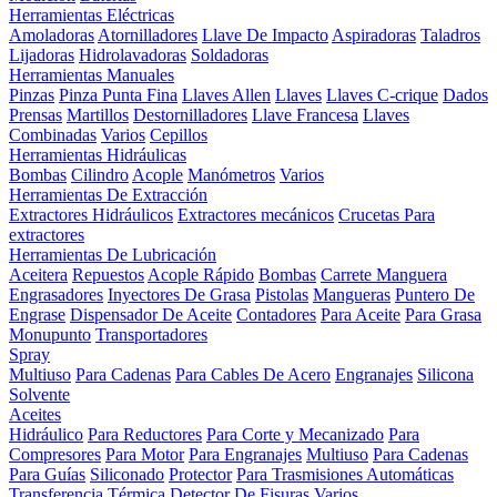
Herramientas Eléctricas
Amoladoras
Atornilladores
Llave De Impacto
Aspiradoras
Taladros
Lijadoras
Hidrolavadoras
Soldadoras
Herramientas Manuales
Pinzas
Pinza Punta Fina
Llaves Allen
Llaves
Llaves C-crique
Dados
Prensas
Martillos
Destornilladores
Llave Francesa
Llaves
Combinadas
Varios
Cepillos
Herramientas Hidráulicas
Bombas
Cilindro
Acople
Manómetros
Varios
Herramientas De Extracción
Extractores Hidráulicos
Extractores mecánicos
Crucetas Para
extractores
Herramientas De Lubricación
Aceitera
Repuestos
Acople Rápido
Bombas
Carrete Manguera
Engrasadores
Inyectores De Grasa
Pistolas
Mangueras
Puntero De
Engrase
Dispensador De Aceite
Contadores
Para Aceite
Para Grasa
Monupunto
Transportadores
Spray
Multiuso
Para Cadenas
Para Cables De Acero
Engranajes
Silicona
Solvente
Aceites
Hidráulico
Para Reductores
Para Corte y Mecanizado
Para
Compresores
Para Motor
Para Engranajes
Multiuso
Para Cadenas
Para Guías
Siliconado
Protector
Para Trasmisiones Automáticas
Transferencia Térmica
Detector De Fisuras
Varios