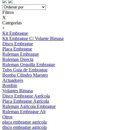
Filtros
X
Categorías
+
Kit Embrague
Kit Embrague C/ Volante Bimasa
Disco Embrague
Placa Embrague
Ruleman Embrague
Ruleman Directa
Ruleman Orquilla Embrague
Tubo Guia de Embrague
Bomba Cilindro Maestro
Actuadores
Bombin
Volantes Bimasa
Disco Embrague Agrícola
Placa Embrague Agrícola
Ruleman Agricola Embrague
Ruleman Embrague Alt
Otros
placa embrague agricola
disco embrague agricola