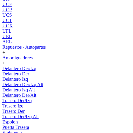
UCF
UCP
UCS
UCT
UCX
UFL
UEL
AEL
Repuestos - Autopartes
+
Amortiguadores
+
Delantero Der/Izq
Delantero Der
Delantero Izq
Delantero Der/Izq Alt
Delantero Izq Alt
Delantero Der/Alt
Trasero Der/Izq
Trasero Izq
Trasero Der
Trasero Der/Izq Alt
Espolon
Puerta Trasera
Embrague