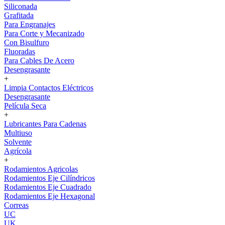
Siliconada
Grafitada
Para Engranajes
Para Corte y Mecanizado
Con Bisulfuro
Fluoradas
Para Cables De Acero
Desengrasante
+
Limpia Contactos Eléctricos
Desengrasante
Película Seca
+
Lubricantes Para Cadenas
Multiuso
Solvente
Agrícola
+
Rodamientos Agricolas
Rodamientos Eje Cilíndricos
Rodamientos Eje Cuadrado
Rodamientos Eje Hexagonal
Correas
UC
UK