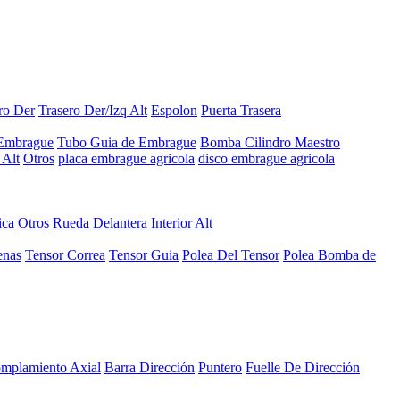
ro Der
Trasero Der/Izq Alt
Espolon
Puerta Trasera
 Embrague
Tubo Guia de Embrague
Bomba Cilindro Maestro
Alt
Otros
placa embrague agricola
disco embrague agricola
ica
Otros
Rueda Delantera Interior Alt
enas
Tensor Correa
Tensor Guia
Polea Del Tensor
Polea Bomba de
mplamiento Axial
Barra Dirección
Puntero
Fuelle De Dirección