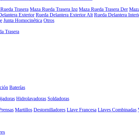
Rueda Trasera
Maza Rueda Trasera Izq
Maza Rueda Trasera Der
Maza
elantera Exterior
Rueda Delantera Exterior Alt
Rueda Delantera Interi
e
Junta Homocinética
Otros
a Trasera
ción
Baterías
ijadoras
Hidrolavadoras
Soldadoras
Prensas
Martillos
Destornilladores
Llave Francesa
Llaves Combinadas
res