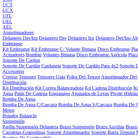
UCT
UCX
UFL
UEL
AEL
Amortiguadores
Delantero Der/Izq
Delantero Der
Delantero Izq
Delantero Der/Izq Alt
Embrague
Kit Embrague
Kit Embrague C/ Volante Bimasa
Disco Embrague
Pl
Actuadores
Bombin
Volantes Bimasa
Disco Embrague Agrícola
Plac
Soporte De Cardan
Soporte De Cardán
Cardaneta
Soporte De Cardán Para 4x2
Soporte 
Accesorios
Correas
Tensores
Tensores Guia
Polea Del Tensor
Amortiguador Del
Distribución
Kit Distribución
Kit Correa Balanceadora
Kit Cadena Distribución
K
Agua
Patín De Cadena
Engranajes
Ajustador de Levas
Pivote Hidráu
Bomba De Agua
Bomba De Agua C/Carcaza
Bomba De Agua S/Carcaza
Bomba De 
Motor
Botador
Balancín
Suspensión
Parilla Suspensión Delantera
Brazo Suspensión
Brazo Auxiliar
Brazo
Cazoletas-Grapodinas
Soporte Amortiguador
Soporte Barra Tensora
Bombas De Combustible