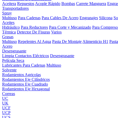
Aceitera
Repuestos
Acople Rápido
Bombas
Carrete Manguera
Engra
Transportadores
Spray
Multiuso
Para Cadenas
Para Cables De Acero
Engranajes
Silicona
So
Aceites
Hidráulico
Para Reductores
Para Corte y Mecanizado
Para Compreso
Térmica
Detector De Fisuras
Varios
Grasas
Multiuso
Repelentes Al Agua
Pasta De Montaje
Alimenticio H1
Past
Acero
Desengrasante
Limpia Contactos Eléctricos
Desengrasante
Película Seca
Lubricantes Para Cadenas
Multiuso
Solvente
Rodamientos Agricolas
Rodamientos Eje Cilíndricos
Rodamientos Eje Cuadrado
Rodamientos Eje Hexagonal
Correas
UC
UK
UCF
UCP
UCS