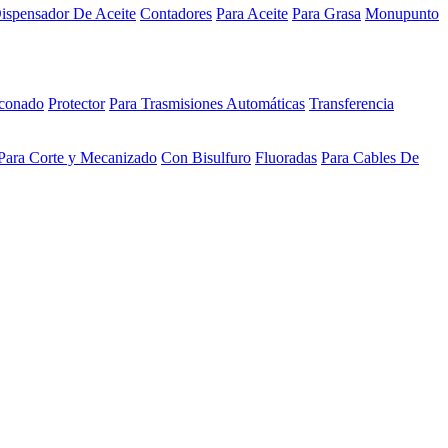
ispensador De Aceite
Contadores
Para Aceite
Para Grasa
Monupunto
iconado
Protector
Para Trasmisiones Automáticas
Transferencia
Para Corte y Mecanizado
Con Bisulfuro
Fluoradas
Para Cables De