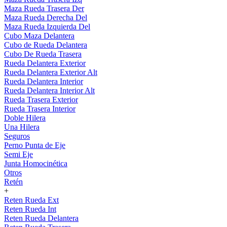
Maza Rueda Trasera Der
Maza Rueda Derecha Del
Maza Rueda Izquierda Del
Cubo Maza Delantera
Cubo de Rueda Delantera
Cubo De Rueda Trasera
Rueda Delantera Exterior
Rueda Delantera Exterior Alt
Rueda Delantera Interior
Rueda Delantera Interior Alt
Rueda Trasera Exterior
Rueda Trasera Interior
Doble Hilera
Una Hilera
Seguros
Perno Punta de Eje
Semi Eje
Junta Homocinética
Otros
Retén
+
Reten Rueda Ext
Reten Rueda Int
Reten Rueda Delantera