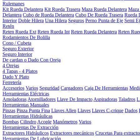
Rulemanes
Kit Rueda Delantera
Kit Rueda Trasera
Maza Rueda Delantera
Maza 
Delantera
Cubo de Rueda Delantera
Cubo De Rueda Trasera
Rueda D
Interior
Doble Hilera
Una Hilera
Seguros
Perno Punta de Eje
Semi Ej
Retén
Reten Rueda Ext
Reten Rueda Int
Reten Rueda Delantera
Reten Rued
Rodamientos De Bolilla
Cono / Cubeta
Seguro Exterior
Seguro Interior
De cardan o Dado Con Oreja
4 Orejas
4 Tapas - 4 Platos
Dado Y Plato
Ferretería
Accesorios
Varios
Seguridad
Cargadores
Caja De Herramientas
Medi
Herramientas Eléctricas
Amoladoras
Atornilladores
Llave De Impacto
Aspiradoras
Taladros
L
Herramientas Manuales
Pinzas
Pinza Punta Fina
Llaves Allen
Llaves
Llaves C-crique
Dados
Herramientas Hidráulicas
Bombas
Cilindro
Acople
Manómetros
Varios
Herramientas De Extracción
Extractores Hidráulicos
Extractores mecánicos
Crucetas Para extracto
Herramientas De Lubricación