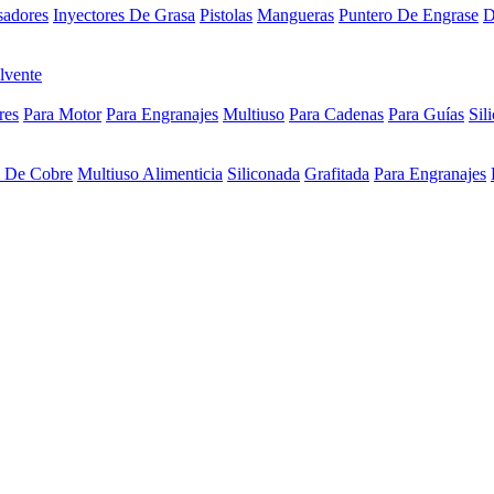
sadores
Inyectores De Grasa
Pistolas
Mangueras
Puntero De Engrase
D
lvente
res
Para Motor
Para Engranajes
Multiuso
Para Cadenas
Para Guías
Sil
a De Cobre
Multiuso Alimenticia
Siliconada
Grafitada
Para Engranajes