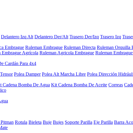
Delantero Izq Alt
Delantero Der/Alt
Trasero Der/Izq
Trasero Izq
Trase
aca Embrague
Ruleman Embrague
Ruleman Directa
Ruleman Orquilla
a Embrague Agrícola
Ruleman Agricola Embrague
Ruleman Embrague 
De Cardán Para 4x4
 Tensor
Polea Damper
Polea Alt Marcha Libre
Polea Dirección Hidrául
it Cadena Bomba De Agua
Kit Cadena Bomba De Aceite
Correas
Cad
lico
Agua
 Pitman
Rotula
Bieleta
Buje
Bujes
Soporte Parilla
Eje Parilla
Barra Aco
Mate