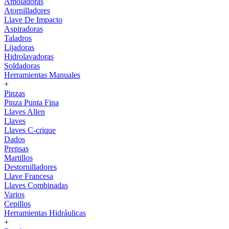
Amoladoras
Atornilladores
Llave De Impacto
Aspiradoras
Taladros
Lijadoras
Hidrolavadoras
Soldadoras
Herramientas Manuales
+
Pinzas
Pinza Punta Fina
Llaves Allen
Llaves
Llaves C-crique
Dados
Prensas
Martillos
Destornilladores
Llave Francesa
Llaves Combinadas
Varios
Cepillos
Herramientas Hidráulicas
+