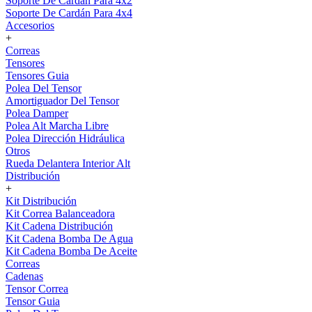
Soporte De Cardán Para 4x2
Soporte De Cardán Para 4x4
Accesorios
+
Correas
Tensores
Tensores Guia
Polea Del Tensor
Amortiguador Del Tensor
Polea Damper
Polea Alt Marcha Libre
Polea Dirección Hidráulica
Otros
Rueda Delantera Interior Alt
Distribución
+
Kit Distribución
Kit Correa Balanceadora
Kit Cadena Distribución
Kit Cadena Bomba De Agua
Kit Cadena Bomba De Aceite
Correas
Cadenas
Tensor Correa
Tensor Guia