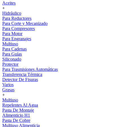
Aceites
+
Hidráulico
Para Reductores
Para Corte y Mecanizado
Para Compresores
Para Motor
Para Engranajes
Multiuso
Para Cadenas
Para Guías
Siliconado
Protector
Para Trasmisiones Automáticas
Transferencia Térmica
Detector De Fisuras
Varios
Grasas
+
Multiuso
Repelentes Al Agua
Pasta De Montaje
Alimenticio H1
Pasta De Cobre
Multiuso Alimenticia