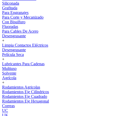
Siliconada
Grafitada
Para Engranajes
Para Corte y Mecanizado
Con Bisulfuro
Fluoradas
Para Cables De Acero
Desengrasante
+
Limpia Contactos Eléctricos
Desengrasante
Película Seca
+
Lubricantes Para Cadenas
Multiuso
Solvente
Agrícola
+
Rodamientos Agricolas
Rodamientos Eje Cilíndricos
Rodamientos Eje Cuadrado
Rodamientos Eje Hexagonal
Correas
UC
UK