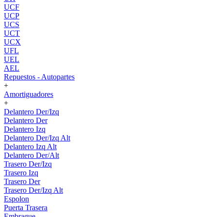
UCF
UCP
UCS
UCT
UCX
UFL
UEL
AEL
Repuestos - Autopartes
+
Amortiguadores
+
Delantero Der/Izq
Delantero Der
Delantero Izq
Delantero Der/Izq Alt
Delantero Izq Alt
Delantero Der/Alt
Trasero Der/Izq
Trasero Izq
Trasero Der
Trasero Der/Izq Alt
Espolon
Puerta Trasera
Embrague