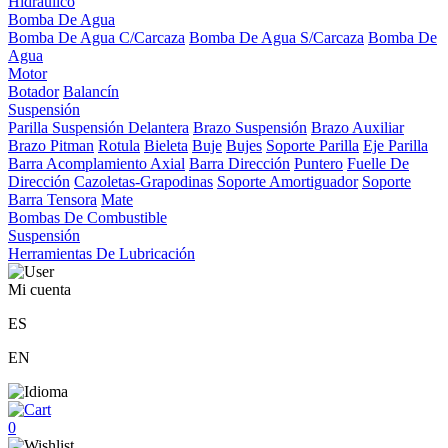
Hidráulico
Bomba De Agua
Bomba De Agua C/Carcaza
Bomba De Agua S/Carcaza
Bomba De
Agua
Motor
Botador
Balancín
Suspensión
Parilla Suspensión Delantera
Brazo Suspensión
Brazo Auxiliar
Brazo Pitman
Rotula
Bieleta
Buje
Bujes
Soporte Parilla
Eje Parilla
Barra Acomplamiento Axial
Barra Dirección
Puntero
Fuelle De
Dirección
Cazoletas-Grapodinas
Soporte Amortiguador
Soporte
Barra Tensora
Mate
Bombas De Combustible
Suspensión
Herramientas De Lubricación
Mi cuenta
ES
EN
0