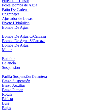
Polea Del Tensor
Polea Bomba de Agua
Patín De Cadena
Engranajes
Ajustador de Levas
Pivote Hidráulico
Bomba De Agua
+
Bomba De Agua C/Carcaza
Bomba De Agua S/Carcaza
Bomba De Agua
Motor
+
Botador
Balancín
Suspensión
+
Parilla Suspensión Delantera
Brazo Suspensión
Brazo Auxiliar
Brazo Pitman
Rotula
Bieleta
Buje
Bujes