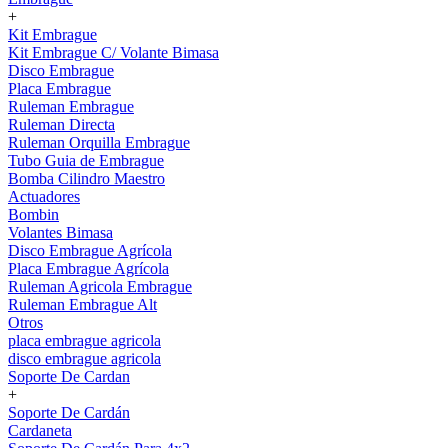
+
Kit Embrague
Kit Embrague C/ Volante Bimasa
Disco Embrague
Placa Embrague
Ruleman Embrague
Ruleman Directa
Ruleman Orquilla Embrague
Tubo Guia de Embrague
Bomba Cilindro Maestro
Actuadores
Bombin
Volantes Bimasa
Disco Embrague Agrícola
Placa Embrague Agrícola
Ruleman Agricola Embrague
Ruleman Embrague Alt
Otros
placa embrague agricola
disco embrague agricola
Soporte De Cardan
+
Soporte De Cardán
Cardaneta