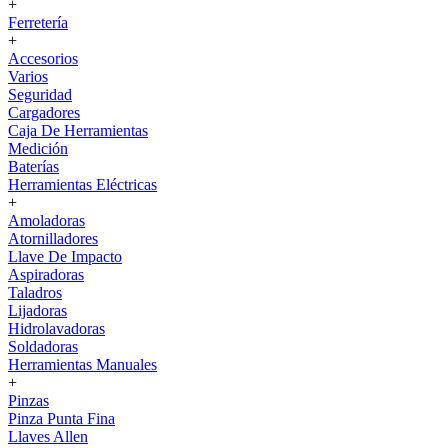
+
Ferretería
+
Accesorios
Varios
Seguridad
Cargadores
Caja De Herramientas
Medición
Baterías
Herramientas Eléctricas
+
Amoladoras
Atornilladores
Llave De Impacto
Aspiradoras
Taladros
Lijadoras
Hidrolavadoras
Soldadoras
Herramientas Manuales
+
Pinzas
Pinza Punta Fina
Llaves Allen