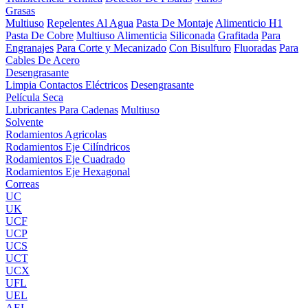
Grasas
Multiuso
Repelentes Al Agua
Pasta De Montaje
Alimenticio H1
Pasta De Cobre
Multiuso Alimenticia
Siliconada
Grafitada
Para
Engranajes
Para Corte y Mecanizado
Con Bisulfuro
Fluoradas
Para
Cables De Acero
Desengrasante
Limpia Contactos Eléctricos
Desengrasante
Película Seca
Lubricantes Para Cadenas
Multiuso
Solvente
Rodamientos Agricolas
Rodamientos Eje Cilíndricos
Rodamientos Eje Cuadrado
Rodamientos Eje Hexagonal
Correas
UC
UK
UCF
UCP
UCS
UCT
UCX
UFL
UEL
AEL