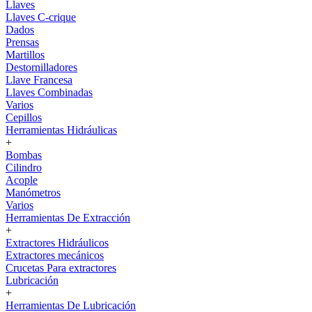
Llaves
Llaves C-crique
Dados
Prensas
Martillos
Destornilladores
Llave Francesa
Llaves Combinadas
Varios
Cepillos
Herramientas Hidráulicas
+
Bombas
Cilindro
Acople
Manómetros
Varios
Herramientas De Extracción
+
Extractores Hidráulicos
Extractores mecánicos
Crucetas Para extractores
Lubricación
+
Herramientas De Lubricación