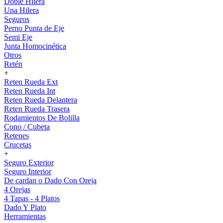
Doble Hilera
Una Hilera
Seguros
Perno Punta de Eje
Semi Eje
Junta Homocinética
Otros
Retén
+
Reten Rueda Ext
Reten Rueda Int
Reten Rueda Delantera
Reten Rueda Trasera
Rodamientos De Bolilla
Cono / Cubeta
Retenes
Crucetas
+
Seguro Exterior
Seguro Interior
De cardan o Dado Con Oreja
4 Orejas
4 Tapas - 4 Platos
Dado Y Plato
Herramientas