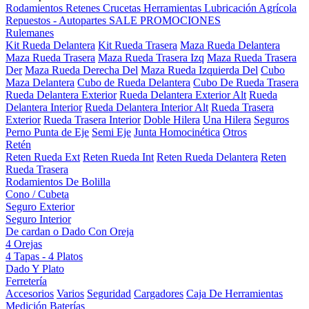
Rodamientos
Retenes
Crucetas
Herramientas
Lubricación
Agrícola
Repuestos - Autopartes
SALE
PROMOCIONES
Rulemanes
Kit Rueda Delantera
Kit Rueda Trasera
Maza Rueda Delantera
Maza Rueda Trasera
Maza Rueda Trasera Izq
Maza Rueda Trasera
Der
Maza Rueda Derecha Del
Maza Rueda Izquierda Del
Cubo
Maza Delantera
Cubo de Rueda Delantera
Cubo De Rueda Trasera
Rueda Delantera Exterior
Rueda Delantera Exterior Alt
Rueda
Delantera Interior
Rueda Delantera Interior Alt
Rueda Trasera
Exterior
Rueda Trasera Interior
Doble Hilera
Una Hilera
Seguros
Perno Punta de Eje
Semi Eje
Junta Homocinética
Otros
Retén
Reten Rueda Ext
Reten Rueda Int
Reten Rueda Delantera
Reten
Rueda Trasera
Rodamientos De Bolilla
Cono / Cubeta
Seguro Exterior
Seguro Interior
De cardan o Dado Con Oreja
4 Orejas
4 Tapas - 4 Platos
Dado Y Plato
Ferretería
Accesorios
Varios
Seguridad
Cargadores
Caja De Herramientas
Medición
Baterías