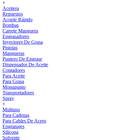
+
Aceitera
Repuestos
Acople Rápido
Bombas
Carrete Manguera
Engrasadores
Inyectores De Grasa
Pistolas
Mangueras
Puntero De Engrase
Dispensador De Aceite
Contadores
Para Aceite
Para Grasa
Monupunto
Transportadores
Spray
+
Multiuso
Para Cadenas
Para Cables De Acero
Engranajes
Silicona
Solvente