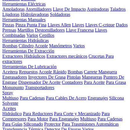
Herramientas Eléctricas
Amoladoras
Atornilladores
Llave De Impacto
Aspiradoras
Taladros
Lijadoras
Hidrolavadoras
Soldadoras
Herramientas Manuales
Pinzas
Pinza Punta Fina
Llaves Allen
Llaves
Llaves C-crique
Dados
Prensas
Martillos
Destornilladores
Llave Francesa
Llaves
Combinadas
Varios
Cepillos
Herramientas Hidráulicas
Bombas
Cilindro
Acople
Manómetros
Varios
Herramientas De Extracción
Extractores Hidráulicos
Extractores mecánicos
Crucetas Para
extractores
Herramientas De Lubricación
Aceitera
Repuestos
Acople Rápido
Bombas
Carrete Manguera
Engrasadores
Inyectores De Grasa
Pistolas
Mangueras
Puntero De
Engrase
Dispensador De Aceite
Contadores
Para Aceite
Para Grasa
Monupunto
Transportadores
Spray
Multiuso
Para Cadenas
Para Cables De Acero
Engranajes
Silicona
Solvente
Aceites
Hidráulico
Para Reductores
Para Corte y Mecanizado
Para
Compresores
Para Motor
Para Engranajes
Multiuso
Para Cadenas
Para Guías
Siliconado
Protector
Para Trasmisiones Automáticas
Transferencia Térmica
Detector De Fisuras
Varios