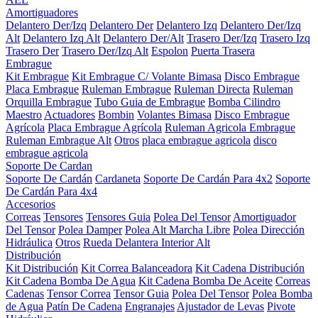
Amortiguadores
Delantero Der/Izq
Delantero Der
Delantero Izq
Delantero Der/Izq
Alt
Delantero Izq Alt
Delantero Der/Alt
Trasero Der/Izq
Trasero Izq
Trasero Der
Trasero Der/Izq Alt
Espolon
Puerta Trasera
Embrague
Kit Embrague
Kit Embrague C/ Volante Bimasa
Disco Embrague
Placa Embrague
Ruleman Embrague
Ruleman Directa
Ruleman
Orquilla Embrague
Tubo Guia de Embrague
Bomba Cilindro
Maestro
Actuadores
Bombin
Volantes Bimasa
Disco Embrague
Agrícola
Placa Embrague Agrícola
Ruleman Agricola Embrague
Ruleman Embrague Alt
Otros
placa embrague agricola
disco
embrague agricola
Soporte De Cardan
Soporte De Cardán
Cardaneta
Soporte De Cardán Para 4x2
Soporte
De Cardán Para 4x4
Accesorios
Correas
Tensores
Tensores Guia
Polea Del Tensor
Amortiguador
Del Tensor
Polea Damper
Polea Alt Marcha Libre
Polea Dirección
Hidráulica
Otros
Rueda Delantera Interior Alt
Distribución
Kit Distribución
Kit Correa Balanceadora
Kit Cadena Distribución
Kit Cadena Bomba De Agua
Kit Cadena Bomba De Aceite
Correas
Cadenas
Tensor Correa
Tensor Guia
Polea Del Tensor
Polea Bomba
de Agua
Patín De Cadena
Engranajes
Ajustador de Levas
Pivote