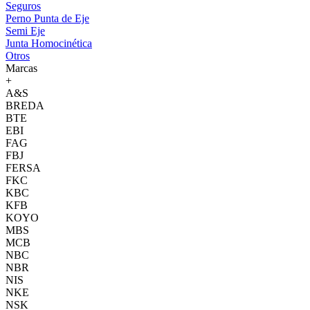
Seguros
Perno Punta de Eje
Semi Eje
Junta Homocinética
Otros
Marcas
+
A&S
BREDA
BTE
EBI
FAG
FBJ
FERSA
FKC
KBC
KFB
KOYO
MBS
MCB
NBC
NBR
NIS
NKE
NSK