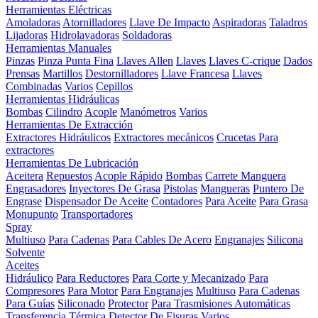
Herramientas Eléctricas
Amoladoras
Atornilladores
Llave De Impacto
Aspiradoras
Taladros
Lijadoras
Hidrolavadoras
Soldadoras
Herramientas Manuales
Pinzas
Pinza Punta Fina
Llaves Allen
Llaves
Llaves C-crique
Dados
Prensas
Martillos
Destornilladores
Llave Francesa
Llaves
Combinadas
Varios
Cepillos
Herramientas Hidráulicas
Bombas
Cilindro
Acople
Manómetros
Varios
Herramientas De Extracción
Extractores Hidráulicos
Extractores mecánicos
Crucetas Para
extractores
Herramientas De Lubricación
Aceitera
Repuestos
Acople Rápido
Bombas
Carrete Manguera
Engrasadores
Inyectores De Grasa
Pistolas
Mangueras
Puntero De
Engrase
Dispensador De Aceite
Contadores
Para Aceite
Para Grasa
Monupunto
Transportadores
Spray
Multiuso
Para Cadenas
Para Cables De Acero
Engranajes
Silicona
Solvente
Aceites
Hidráulico
Para Reductores
Para Corte y Mecanizado
Para
Compresores
Para Motor
Para Engranajes
Multiuso
Para Cadenas
Para Guías
Siliconado
Protector
Para Trasmisiones Automáticas
Transferencia Térmica
Detector De Fisuras
Varios