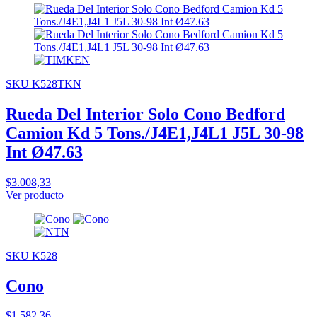
SKU K528TKN
Rueda Del Interior Solo Cono Bedford
Camion Kd 5 Tons./J4E1,J4L1 J5L 30-98
Int Ø47.63
$3.008,33
Ver producto
SKU K528
Cono
$1.582,36