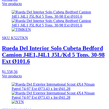
Ver producto
SKU K522TKN
Rueda Del Interior Solo Cubeta Bedford
Camion J4E1,J4L1 J5L/Kd 5 Tons. 30-98
Ext Ø101.6
$1.558,56
Ver producto