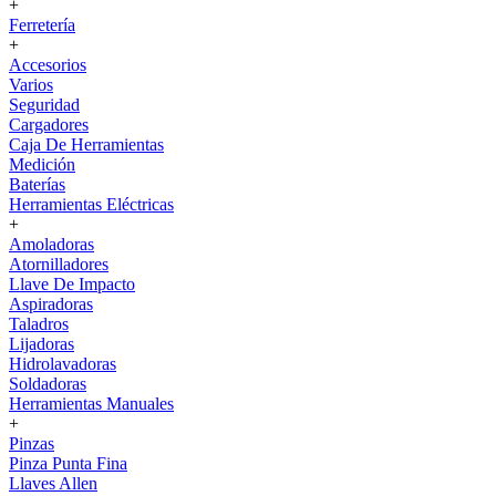
+
Ferretería
+
Accesorios
Varios
Seguridad
Cargadores
Caja De Herramientas
Medición
Baterías
Herramientas Eléctricas
+
Amoladoras
Atornilladores
Llave De Impacto
Aspiradoras
Taladros
Lijadoras
Hidrolavadoras
Soldadoras
Herramientas Manuales
+
Pinzas
Pinza Punta Fina
Llaves Allen