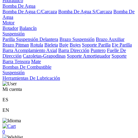
Hidráulico
Bomba De Agua
Bomba De Agua C/Carcaza
Bomba De Agua S/Carcaza
Bomba De
Agua
Motor
Botador
Balancín
Suspensión
Parilla Suspensión Delantera
Brazo Suspensión
Brazo Auxiliar
Brazo Pitman
Rotula
Bieleta
Buje
Bujes
Soporte Parilla
Eje Parilla
Barra Acomplamiento Axial
Barra Dirección
Puntero
Fuelle De
Dirección
Cazoletas-Grapodinas
Soporte Amortiguador
Soporte
Barra Tensora
Mate
Bombas De Combustible
Suspensión
Herramientas De Lubricación
Mi cuenta
ES
EN
0