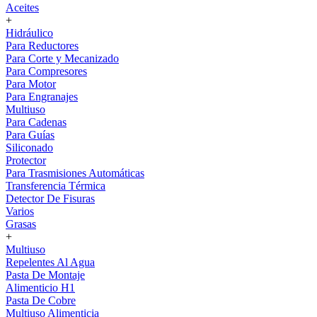
Aceites
+
Hidráulico
Para Reductores
Para Corte y Mecanizado
Para Compresores
Para Motor
Para Engranajes
Multiuso
Para Cadenas
Para Guías
Siliconado
Protector
Para Trasmisiones Automáticas
Transferencia Térmica
Detector De Fisuras
Varios
Grasas
+
Multiuso
Repelentes Al Agua
Pasta De Montaje
Alimenticio H1
Pasta De Cobre
Multiuso Alimenticia