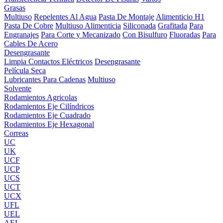
Grasas
Multiuso
Repelentes Al Agua
Pasta De Montaje
Alimenticio H1
Pasta De Cobre
Multiuso Alimenticia
Siliconada
Grafitada
Para
Engranajes
Para Corte y Mecanizado
Con Bisulfuro
Fluoradas
Para
Cables De Acero
Desengrasante
Limpia Contactos Eléctricos
Desengrasante
Película Seca
Lubricantes Para Cadenas
Multiuso
Solvente
Rodamientos Agricolas
Rodamientos Eje Cilíndricos
Rodamientos Eje Cuadrado
Rodamientos Eje Hexagonal
Correas
UC
UK
UCF
UCP
UCS
UCT
UCX
UFL
UEL
AEL