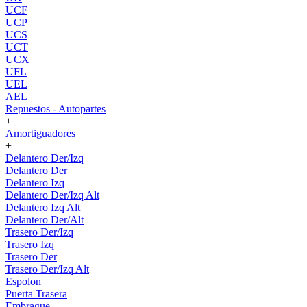
UCF
UCP
UCS
UCT
UCX
UFL
UEL
AEL
Repuestos - Autopartes
+
Amortiguadores
+
Delantero Der/Izq
Delantero Der
Delantero Izq
Delantero Der/Izq Alt
Delantero Izq Alt
Delantero Der/Alt
Trasero Der/Izq
Trasero Izq
Trasero Der
Trasero Der/Izq Alt
Espolon
Puerta Trasera
Embrague