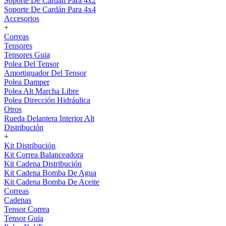
Soporte De Cardán Para 4x2
Soporte De Cardán Para 4x4
Accesorios
+
Correas
Tensores
Tensores Guia
Polea Del Tensor
Amortiguador Del Tensor
Polea Damper
Polea Alt Marcha Libre
Polea Dirección Hidráulica
Otros
Rueda Delantera Interior Alt
Distribución
+
Kit Distribución
Kit Correa Balanceadora
Kit Cadena Distribución
Kit Cadena Bomba De Agua
Kit Cadena Bomba De Aceite
Correas
Cadenas
Tensor Correa
Tensor Guia