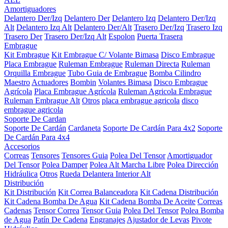
Amortiguadores
Delantero Der/Izq
Delantero Der
Delantero Izq
Delantero Der/Izq
Alt
Delantero Izq Alt
Delantero Der/Alt
Trasero Der/Izq
Trasero Izq
Trasero Der
Trasero Der/Izq Alt
Espolon
Puerta Trasera
Embrague
Kit Embrague
Kit Embrague C/ Volante Bimasa
Disco Embrague
Placa Embrague
Ruleman Embrague
Ruleman Directa
Ruleman
Orquilla Embrague
Tubo Guia de Embrague
Bomba Cilindro
Maestro
Actuadores
Bombin
Volantes Bimasa
Disco Embrague
Agrícola
Placa Embrague Agrícola
Ruleman Agricola Embrague
Ruleman Embrague Alt
Otros
placa embrague agricola
disco
embrague agricola
Soporte De Cardan
Soporte De Cardán
Cardaneta
Soporte De Cardán Para 4x2
Soporte
De Cardán Para 4x4
Accesorios
Correas
Tensores
Tensores Guia
Polea Del Tensor
Amortiguador
Del Tensor
Polea Damper
Polea Alt Marcha Libre
Polea Dirección
Hidráulica
Otros
Rueda Delantera Interior Alt
Distribución
Kit Distribución
Kit Correa Balanceadora
Kit Cadena Distribución
Kit Cadena Bomba De Agua
Kit Cadena Bomba De Aceite
Correas
Cadenas
Tensor Correa
Tensor Guia
Polea Del Tensor
Polea Bomba
de Agua
Patín De Cadena
Engranajes
Ajustador de Levas
Pivote