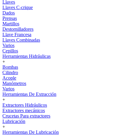
Llaves
Llaves C-crique
Dados
Prensas
Martillos
Destornilladores
Llave Francesa
Llaves Combinadas
Varios
Cepillos
Herramientas Hidráulicas
+
Bombas
Cilindro
Acople
Manómetros
Varios
Herramientas De Extracción
+
Extractores Hidráulicos
Extractores mecánicos
Crucetas Para extractores
Lubricación
+
Herramientas De Lubricación