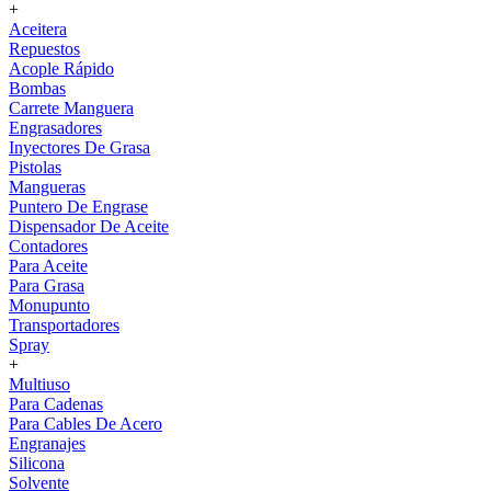
+
Aceitera
Repuestos
Acople Rápido
Bombas
Carrete Manguera
Engrasadores
Inyectores De Grasa
Pistolas
Mangueras
Puntero De Engrase
Dispensador De Aceite
Contadores
Para Aceite
Para Grasa
Monupunto
Transportadores
Spray
+
Multiuso
Para Cadenas
Para Cables De Acero
Engranajes
Silicona
Solvente