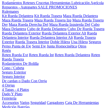
Rodamientos
Retenes
Crucetas
Herramientas
Lubricación
Agrícola
Repuestos - Autopartes
SALE
PROMOCIONES
Rulemanes
Kit Rueda Delantera
Kit Rueda Trasera
Maza Rueda Delantera
Maza Rueda Trasera
Maza Rueda Trasera Izq
Maza Rueda Trasera
Der
Maza Rueda Derecha Del
Maza Rueda Izquierda Del
Cubo
Maza Delantera
Cubo de Rueda Delantera
Cubo De Rueda Trasera
Rueda Delantera Exterior
Rueda Delantera Exterior Alt
Rueda
Delantera Interior
Rueda Delantera Interior Alt
Rueda Trasera
Exterior
Rueda Trasera Interior
Doble Hilera
Una Hilera
Seguros
Perno Punta de Eje
Semi Eje
Junta Homocinética
Otros
Retén
Reten Rueda Ext
Reten Rueda Int
Reten Rueda Delantera
Reten
Rueda Trasera
Rodamientos De Bolilla
Cono / Cubeta
Seguro Exterior
Seguro Interior
De cardan o Dado Con Oreja
4 Orejas
4 Tapas - 4 Platos
Dado Y Plato
Ferretería
Accesorios
Varios
Seguridad
Cargadores
Caja De Herramientas
Medición
Baterías