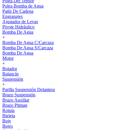
Polea Del Tensor
Polea Bomba de Agua
Patín De Cadena
Engranajes
Ajustador de Levas
Pivote Hidráulico
Bomba De Agua
+
Bomba De Agua C/Carcaza
Bomba De Agua S/Carcaza
Bomba De Agua
Motor
+
Botador
Balancín
Suspensión
+
Parilla Suspensión Delantera
Brazo Suspensión
Brazo Auxiliar
Brazo Pitman
Rotula
Bieleta
Buje
Bujes