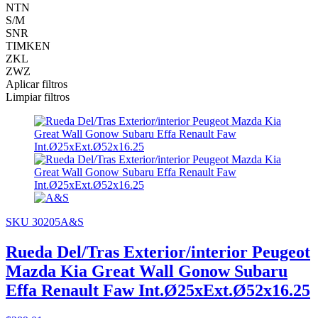
NTN
S/M
SNR
TIMKEN
ZKL
ZWZ
Aplicar filtros
Limpiar filtros
SKU 30205A&S
Rueda Del/Tras Exterior/interior Peugeot
Mazda Kia Great Wall Gonow Subaru
Effa Renault Faw Int.Ø25xExt.Ø52x16.25