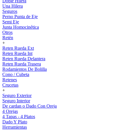
Doble Hilera
Una Hilera
Seguros
Perno Punta de Eje
Semi Eje
Junta Homocinética
Otros
Retén
+
Reten Rueda Ext
Reten Rueda Int
Reten Rueda Delantera
Reten Rueda Trasera
Rodamientos De Bolilla
Cono / Cubeta
Retenes
Crucetas
+
Seguro Exterior
Seguro Interior
De cardan o Dado Con Oreja
4 Orejas
4 Tapas - 4 Platos
Dado Y Plato
Herramientas