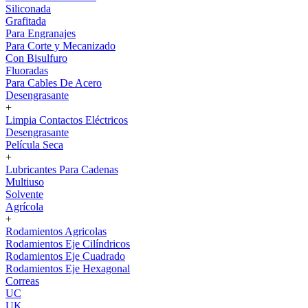
Siliconada
Grafitada
Para Engranajes
Para Corte y Mecanizado
Con Bisulfuro
Fluoradas
Para Cables De Acero
Desengrasante
+
Limpia Contactos Eléctricos
Desengrasante
Película Seca
+
Lubricantes Para Cadenas
Multiuso
Solvente
Agrícola
+
Rodamientos Agricolas
Rodamientos Eje Cilíndricos
Rodamientos Eje Cuadrado
Rodamientos Eje Hexagonal
Correas
UC
UK