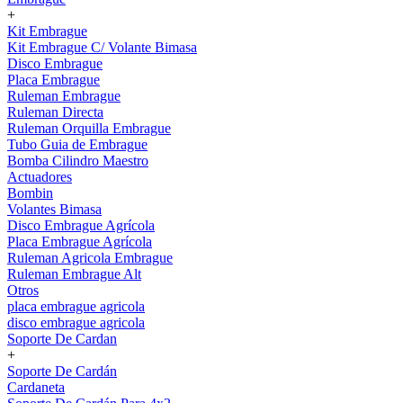
+
Kit Embrague
Kit Embrague C/ Volante Bimasa
Disco Embrague
Placa Embrague
Ruleman Embrague
Ruleman Directa
Ruleman Orquilla Embrague
Tubo Guia de Embrague
Bomba Cilindro Maestro
Actuadores
Bombin
Volantes Bimasa
Disco Embrague Agrícola
Placa Embrague Agrícola
Ruleman Agricola Embrague
Ruleman Embrague Alt
Otros
placa embrague agricola
disco embrague agricola
Soporte De Cardan
+
Soporte De Cardán
Cardaneta