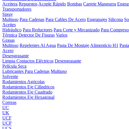
Aceitera
Repuestos
Acople Rápido
Bombas
Carrete Manguera
Engra
Transportadores
Spray
Multiuso
Para Cadenas
Para Cables De Acero
Engranajes
Silicona
So
Aceites
Hidráulico
Para Reductores
Para Corte y Mecanizado
Para Compreso
Térmica
Detector De Fisuras
Varios
Grasas
Multiuso
Repelentes Al Agua
Pasta De Montaje
Alimenticio H1
Past
Acero
Desengrasante
Limpia Contactos Eléctricos
Desengrasante
Película Seca
Lubricantes Para Cadenas
Multiuso
Solvente
Rodamientos Agricolas
Rodamientos Eje Cilíndricos
Rodamientos Eje Cuadrado
Rodamientos Eje Hexagonal
Correas
UC
UK
UCF
UCP
UCS