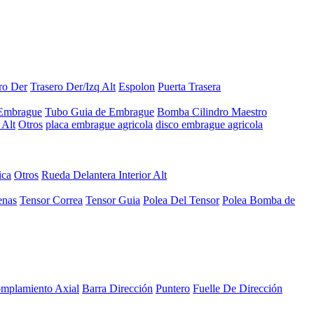
ro Der
Trasero Der/Izq Alt
Espolon
Puerta Trasera
 Embrague
Tubo Guia de Embrague
Bomba Cilindro Maestro
Alt
Otros
placa embrague agricola
disco embrague agricola
ica
Otros
Rueda Delantera Interior Alt
enas
Tensor Correa
Tensor Guia
Polea Del Tensor
Polea Bomba de
mplamiento Axial
Barra Dirección
Puntero
Fuelle De Dirección