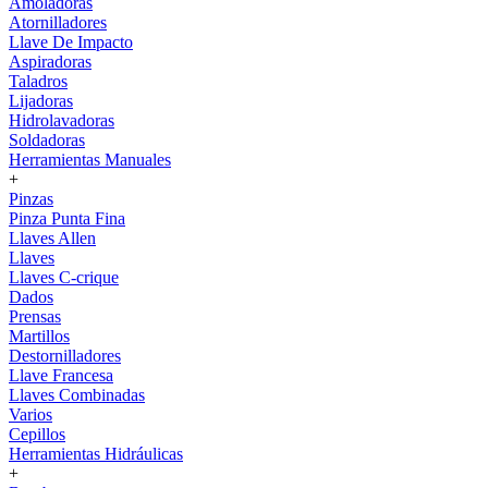
Amoladoras
Atornilladores
Llave De Impacto
Aspiradoras
Taladros
Lijadoras
Hidrolavadoras
Soldadoras
Herramientas Manuales
+
Pinzas
Pinza Punta Fina
Llaves Allen
Llaves
Llaves C-crique
Dados
Prensas
Martillos
Destornilladores
Llave Francesa
Llaves Combinadas
Varios
Cepillos
Herramientas Hidráulicas
+