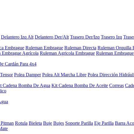
Delantero Izq Alt
Delantero Der/Alt
Trasero Der/Izq
Trasero Izq
Trase
aca Embrague
Ruleman Embrague
Ruleman Directa
Ruleman Orquilla
a Embrague Agrícola
Ruleman Agricola Embrague
Ruleman Embrague 
De Cardán Para 4x4
 Tensor
Polea Damper
Polea Alt Marcha Libre
Polea Dirección Hidrául
it Cadena Bomba De Agua
Kit Cadena Bomba De Aceite
Correas
Cad
lico
Agua
 Pitman
Rotula
Bieleta
Buje
Bujes
Soporte Parilla
Eje Parilla
Barra Aco
Mate