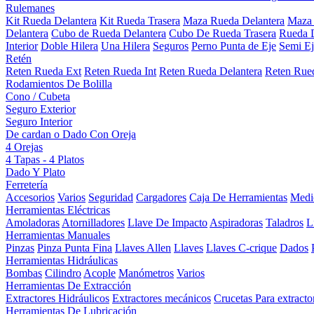
Rulemanes
Kit Rueda Delantera
Kit Rueda Trasera
Maza Rueda Delantera
Maza 
Delantera
Cubo de Rueda Delantera
Cubo De Rueda Trasera
Rueda D
Interior
Doble Hilera
Una Hilera
Seguros
Perno Punta de Eje
Semi Ej
Retén
Reten Rueda Ext
Reten Rueda Int
Reten Rueda Delantera
Reten Rued
Rodamientos De Bolilla
Cono / Cubeta
Seguro Exterior
Seguro Interior
De cardan o Dado Con Oreja
4 Orejas
4 Tapas - 4 Platos
Dado Y Plato
Ferretería
Accesorios
Varios
Seguridad
Cargadores
Caja De Herramientas
Medi
Herramientas Eléctricas
Amoladoras
Atornilladores
Llave De Impacto
Aspiradoras
Taladros
L
Herramientas Manuales
Pinzas
Pinza Punta Fina
Llaves Allen
Llaves
Llaves C-crique
Dados
Herramientas Hidráulicas
Bombas
Cilindro
Acople
Manómetros
Varios
Herramientas De Extracción
Extractores Hidráulicos
Extractores mecánicos
Crucetas Para extracto
Herramientas De Lubricación