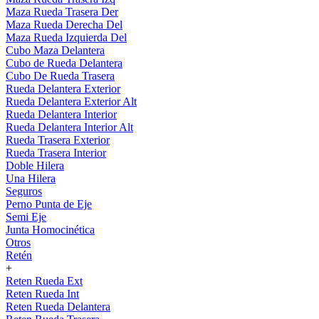
Maza Rueda Trasera Der
Maza Rueda Derecha Del
Maza Rueda Izquierda Del
Cubo Maza Delantera
Cubo de Rueda Delantera
Cubo De Rueda Trasera
Rueda Delantera Exterior
Rueda Delantera Exterior Alt
Rueda Delantera Interior
Rueda Delantera Interior Alt
Rueda Trasera Exterior
Rueda Trasera Interior
Doble Hilera
Una Hilera
Seguros
Perno Punta de Eje
Semi Eje
Junta Homocinética
Otros
Retén
+
Reten Rueda Ext
Reten Rueda Int
Reten Rueda Delantera