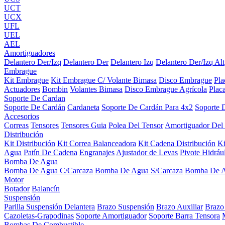
UCT
UCX
UFL
UEL
AEL
Amortiguadores
Delantero Der/Izq
Delantero Der
Delantero Izq
Delantero Der/Izq Alt
Embrague
Kit Embrague
Kit Embrague C/ Volante Bimasa
Disco Embrague
Pl
Actuadores
Bombin
Volantes Bimasa
Disco Embrague Agrícola
Plac
Soporte De Cardan
Soporte De Cardán
Cardaneta
Soporte De Cardán Para 4x2
Soporte 
Accesorios
Correas
Tensores
Tensores Guia
Polea Del Tensor
Amortiguador Del
Distribución
Kit Distribución
Kit Correa Balanceadora
Kit Cadena Distribución
K
Agua
Patín De Cadena
Engranajes
Ajustador de Levas
Pivote Hidráu
Bomba De Agua
Bomba De Agua C/Carcaza
Bomba De Agua S/Carcaza
Bomba De 
Motor
Botador
Balancín
Suspensión
Parilla Suspensión Delantera
Brazo Suspensión
Brazo Auxiliar
Brazo
Cazoletas-Grapodinas
Soporte Amortiguador
Soporte Barra Tensora
Bombas De Combustible