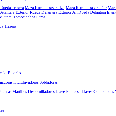
Rueda Trasera
Maza Rueda Trasera Izq
Maza Rueda Trasera Der
Maza
elantera Exterior
Rueda Delantera Exterior Alt
Rueda Delantera Interi
e
Junta Homocinética
Otros
a Trasera
ción
Baterías
ijadoras
Hidrolavadoras
Soldadoras
Prensas
Martillos
Destornilladores
Llave Francesa
Llaves Combinadas
res