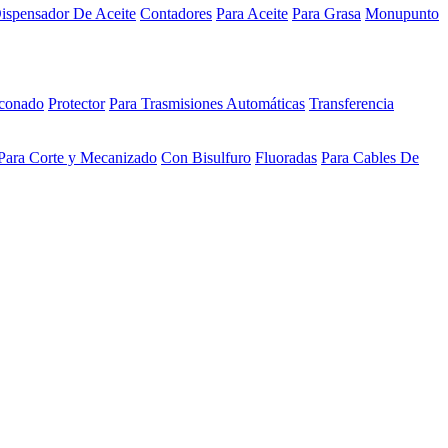
ispensador De Aceite
Contadores
Para Aceite
Para Grasa
Monupunto
iconado
Protector
Para Trasmisiones Automáticas
Transferencia
Para Corte y Mecanizado
Con Bisulfuro
Fluoradas
Para Cables De