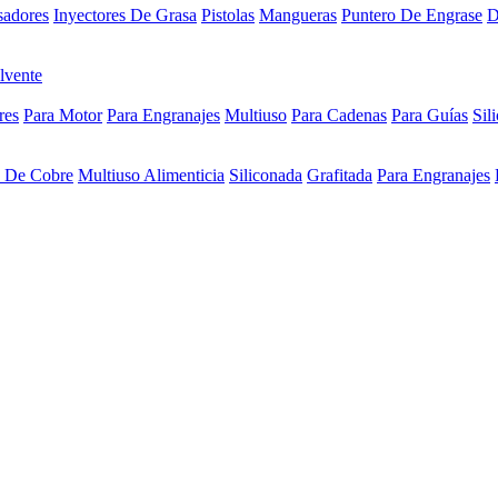
sadores
Inyectores De Grasa
Pistolas
Mangueras
Puntero De Engrase
D
lvente
res
Para Motor
Para Engranajes
Multiuso
Para Cadenas
Para Guías
Sil
a De Cobre
Multiuso Alimenticia
Siliconada
Grafitada
Para Engranajes