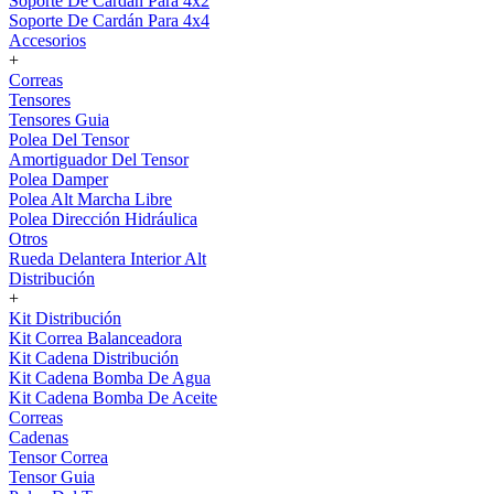
Soporte De Cardán Para 4x2
Soporte De Cardán Para 4x4
Accesorios
+
Correas
Tensores
Tensores Guia
Polea Del Tensor
Amortiguador Del Tensor
Polea Damper
Polea Alt Marcha Libre
Polea Dirección Hidráulica
Otros
Rueda Delantera Interior Alt
Distribución
+
Kit Distribución
Kit Correa Balanceadora
Kit Cadena Distribución
Kit Cadena Bomba De Agua
Kit Cadena Bomba De Aceite
Correas
Cadenas
Tensor Correa
Tensor Guia