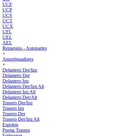
UCF
UCP
UCS
UCT
UCX
UFL
UEL
AEL
Repuestos - Autopartes
+
Amortiguadores
+
Delantero Der/Izq
Delantero Der
Delantero Izq
Delantero Der/Izq Alt
Delantero Izq Alt
Delantero Der/Alt
Trasero Der/Izq
Trasero Izq
Trasero Der
Trasero Der/Izq Alt
Espolon
Puerta Trasera
Embrague