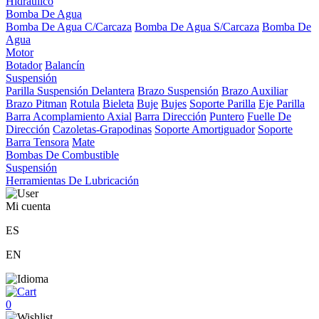
Hidráulico
Bomba De Agua
Bomba De Agua C/Carcaza
Bomba De Agua S/Carcaza
Bomba De
Agua
Motor
Botador
Balancín
Suspensión
Parilla Suspensión Delantera
Brazo Suspensión
Brazo Auxiliar
Brazo Pitman
Rotula
Bieleta
Buje
Bujes
Soporte Parilla
Eje Parilla
Barra Acomplamiento Axial
Barra Dirección
Puntero
Fuelle De
Dirección
Cazoletas-Grapodinas
Soporte Amortiguador
Soporte
Barra Tensora
Mate
Bombas De Combustible
Suspensión
Herramientas De Lubricación
Mi cuenta
ES
EN
0