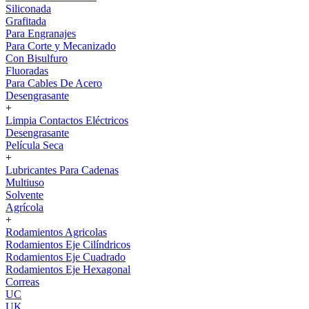
Siliconada
Grafitada
Para Engranajes
Para Corte y Mecanizado
Con Bisulfuro
Fluoradas
Para Cables De Acero
Desengrasante
+
Limpia Contactos Eléctricos
Desengrasante
Película Seca
+
Lubricantes Para Cadenas
Multiuso
Solvente
Agrícola
+
Rodamientos Agricolas
Rodamientos Eje Cilíndricos
Rodamientos Eje Cuadrado
Rodamientos Eje Hexagonal
Correas
UC
UK