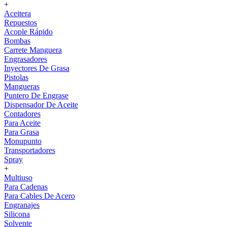
+
Aceitera
Repuestos
Acople Rápido
Bombas
Carrete Manguera
Engrasadores
Inyectores De Grasa
Pistolas
Mangueras
Puntero De Engrase
Dispensador De Aceite
Contadores
Para Aceite
Para Grasa
Monupunto
Transportadores
Spray
+
Multiuso
Para Cadenas
Para Cables De Acero
Engranajes
Silicona
Solvente