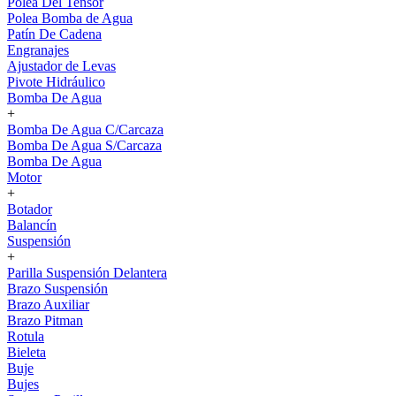
Polea Del Tensor
Polea Bomba de Agua
Patín De Cadena
Engranajes
Ajustador de Levas
Pivote Hidráulico
Bomba De Agua
+
Bomba De Agua C/Carcaza
Bomba De Agua S/Carcaza
Bomba De Agua
Motor
+
Botador
Balancín
Suspensión
+
Parilla Suspensión Delantera
Brazo Suspensión
Brazo Auxiliar
Brazo Pitman
Rotula
Bieleta
Buje
Bujes