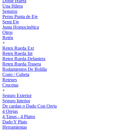
Doble Hilera
Una Hilera
Seguros
Perno Punta de Eje
Semi Eje
Junta Homocinética
Otros
Retén
+
Reten Rueda Ext
Reten Rueda Int
Reten Rueda Delantera
Reten Rueda Trasera
Rodamientos De Bolilla
Cono / Cubeta
Retenes
Crucetas
+
Seguro Exterior
Seguro Interior
De cardan o Dado Con Oreja
4 Orejas
4 Tapas - 4 Platos
Dado Y Plato
Herramientas