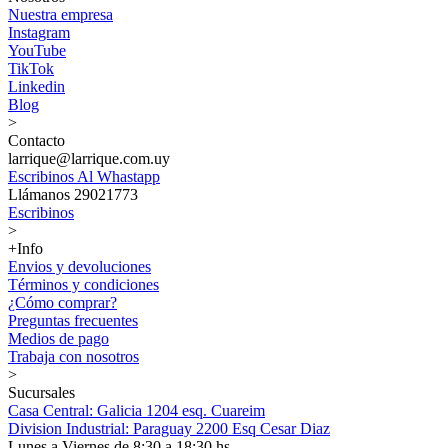
Nuestra empresa
Instagram
YouTube
TikTok
Linkedin
Blog
>
Contacto
larrique@larrique.com.uy
Escribinos Al Whastapp
Llámanos 29021773
Escribinos
>
+Info
Envios y devoluciones
Términos y condiciones
¿Cómo comprar?
Preguntas frecuentes
Medios de pago
Trabaja con nosotros
>
Sucursales
Casa Central: Galicia 1204 esq. Cuareim
Division Industrial: Paraguay 2200 Esq Cesar Diaz
Lunes a Viernes de 8:30 a 18:30 hs