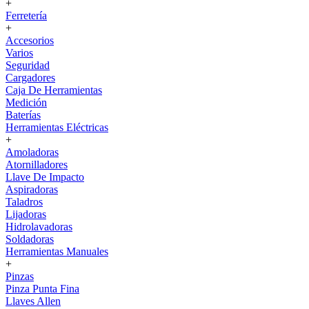
+
Ferretería
+
Accesorios
Varios
Seguridad
Cargadores
Caja De Herramientas
Medición
Baterías
Herramientas Eléctricas
+
Amoladoras
Atornilladores
Llave De Impacto
Aspiradoras
Taladros
Lijadoras
Hidrolavadoras
Soldadoras
Herramientas Manuales
+
Pinzas
Pinza Punta Fina
Llaves Allen