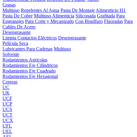
Grasas
Multiuso
Repelentes Al Agua
Pasta De Montaje
Alimenticio H1
Pasta De Cobre
Multiuso Alimenticia
Siliconada
Grafitada
Para
Engranajes
Para Corte y Mecanizado
Con Bisulfuro
Fluoradas
Para
Cables De Acero
Desengrasante
Limpia Contactos Eléctricos
Desengrasante
Película Seca
Lubricantes Para Cadenas
Multiuso
Solvente
Rodamientos Agricolas
Rodamientos Eje Cilíndricos
Rodamientos Eje Cuadrado
Rodamientos Eje Hexagonal
Correas
UC
UK
UCF
UCP
UCS
UCT
UCX
UFL
UEL
AEL