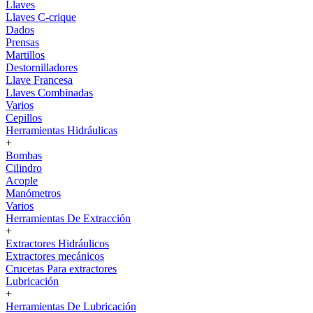
Llaves
Llaves C-crique
Dados
Prensas
Martillos
Destornilladores
Llave Francesa
Llaves Combinadas
Varios
Cepillos
Herramientas Hidráulicas
+
Bombas
Cilindro
Acople
Manómetros
Varios
Herramientas De Extracción
+
Extractores Hidráulicos
Extractores mecánicos
Crucetas Para extractores
Lubricación
+
Herramientas De Lubricación