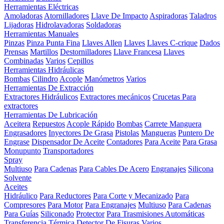
Herramientas Eléctricas
Amoladoras
Atornilladores
Llave De Impacto
Aspiradoras
Taladros
Lijadoras
Hidrolavadoras
Soldadoras
Herramientas Manuales
Pinzas
Pinza Punta Fina
Llaves Allen
Llaves
Llaves C-crique
Dados
Prensas
Martillos
Destornilladores
Llave Francesa
Llaves
Combinadas
Varios
Cepillos
Herramientas Hidráulicas
Bombas
Cilindro
Acople
Manómetros
Varios
Herramientas De Extracción
Extractores Hidráulicos
Extractores mecánicos
Crucetas Para
extractores
Herramientas De Lubricación
Aceitera
Repuestos
Acople Rápido
Bombas
Carrete Manguera
Engrasadores
Inyectores De Grasa
Pistolas
Mangueras
Puntero De
Engrase
Dispensador De Aceite
Contadores
Para Aceite
Para Grasa
Monupunto
Transportadores
Spray
Multiuso
Para Cadenas
Para Cables De Acero
Engranajes
Silicona
Solvente
Aceites
Hidráulico
Para Reductores
Para Corte y Mecanizado
Para
Compresores
Para Motor
Para Engranajes
Multiuso
Para Cadenas
Para Guías
Siliconado
Protector
Para Trasmisiones Automáticas
Transferencia Térmica
Detector De Fisuras
Varios