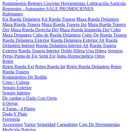
Rodamientos
Retenes
Crucetas
Herramientas
Lubricación
Agrícola
Repuestos - Autopartes
SALE
PROMOCIONES
Rulemanes
Kit Rueda Delantera
Kit Rueda Trasera
Maza Rueda Delantera
Maza Rueda Trasera
Maza Rueda Trasera Izq
Maza Rueda Trasera
Der
Maza Rueda Derecha Del
Maza Rueda Izquierda Del
Cubo
Maza Delantera
Cubo de Rueda Delantera
Cubo De Rueda Trasera
Rueda Delantera Exterior
Rueda Delantera Exterior Alt
Rueda
Delantera Interior
Rueda Delantera Interior Alt
Rueda Trasera
Exterior
Rueda Trasera Interior
Doble Hilera
Una Hilera
Seguros
Perno Punta de Eje
Semi Eje
Junta Homocinética
Otros
Retén
Reten Rueda Ext
Reten Rueda Int
Reten Rueda Delantera
Reten
Rueda Trasera
Rodamientos De Bolilla
Cono / Cubeta
Seguro Exterior
Seguro Interior
De cardan o Dado Con Oreja
4 Orejas
4 Tapas - 4 Platos
Dado Y Plato
Ferretería
Accesorios
Varios
Seguridad
Cargadores
Caja De Herramientas
Medición
Baterías