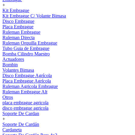
+
Kit Embrague
Kit Embrague C/ Volante Bimasa
Disco Embrague
Placa Embrague
Ruleman Embrague
Ruleman Directa
Ruleman Orquilla Embrague
Tubo Guia de Embrague
Bomba Cilindro Maestro
Actuadores
Bombin
Volantes Bimasa
Disco Embrague Agrícola
Placa Embrague Agrícola
Ruleman Agricola Embrague
Ruleman Embrague Alt
Otros
placa embrague agricola
disco embrague agricola
Soporte De Cardan
+
Soporte De Cardán
Cardaneta