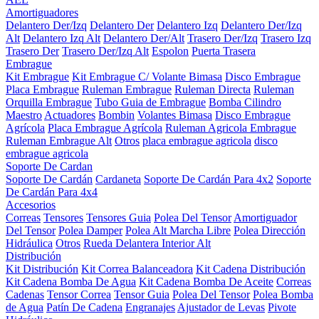
Amortiguadores
Delantero Der/Izq
Delantero Der
Delantero Izq
Delantero Der/Izq
Alt
Delantero Izq Alt
Delantero Der/Alt
Trasero Der/Izq
Trasero Izq
Trasero Der
Trasero Der/Izq Alt
Espolon
Puerta Trasera
Embrague
Kit Embrague
Kit Embrague C/ Volante Bimasa
Disco Embrague
Placa Embrague
Ruleman Embrague
Ruleman Directa
Ruleman
Orquilla Embrague
Tubo Guia de Embrague
Bomba Cilindro
Maestro
Actuadores
Bombin
Volantes Bimasa
Disco Embrague
Agrícola
Placa Embrague Agrícola
Ruleman Agricola Embrague
Ruleman Embrague Alt
Otros
placa embrague agricola
disco
embrague agricola
Soporte De Cardan
Soporte De Cardán
Cardaneta
Soporte De Cardán Para 4x2
Soporte
De Cardán Para 4x4
Accesorios
Correas
Tensores
Tensores Guia
Polea Del Tensor
Amortiguador
Del Tensor
Polea Damper
Polea Alt Marcha Libre
Polea Dirección
Hidráulica
Otros
Rueda Delantera Interior Alt
Distribución
Kit Distribución
Kit Correa Balanceadora
Kit Cadena Distribución
Kit Cadena Bomba De Agua
Kit Cadena Bomba De Aceite
Correas
Cadenas
Tensor Correa
Tensor Guia
Polea Del Tensor
Polea Bomba
de Agua
Patín De Cadena
Engranajes
Ajustador de Levas
Pivote