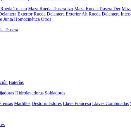
Rueda Trasera
Maza Rueda Trasera Izq
Maza Rueda Trasera Der
Maza
elantera Exterior
Rueda Delantera Exterior Alt
Rueda Delantera Interi
e
Junta Homocinética
Otros
a Trasera
ción
Baterías
ijadoras
Hidrolavadoras
Soldadoras
Prensas
Martillos
Destornilladores
Llave Francesa
Llaves Combinadas
res