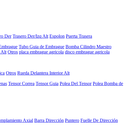
ro Der
Trasero Der/Izq Alt
Espolon
Puerta Trasera
 Embrague
Tubo Guia de Embrague
Bomba Cilindro Maestro
Alt
Otros
placa embrague agricola
disco embrague agricola
ica
Otros
Rueda Delantera Interior Alt
enas
Tensor Correa
Tensor Guia
Polea Del Tensor
Polea Bomba de
mplamiento Axial
Barra Dirección
Puntero
Fuelle De Dirección