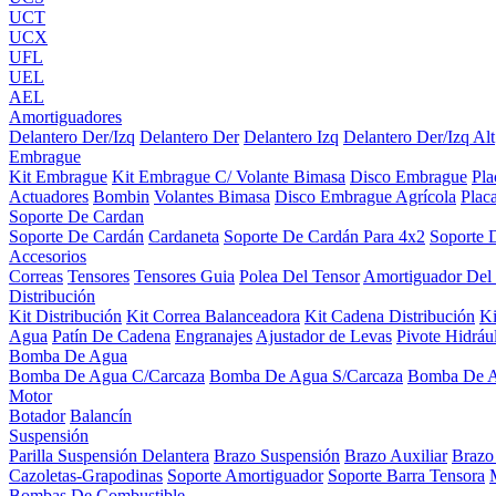
UCT
UCX
UFL
UEL
AEL
Amortiguadores
Delantero Der/Izq
Delantero Der
Delantero Izq
Delantero Der/Izq Alt
Embrague
Kit Embrague
Kit Embrague C/ Volante Bimasa
Disco Embrague
Pl
Actuadores
Bombin
Volantes Bimasa
Disco Embrague Agrícola
Plac
Soporte De Cardan
Soporte De Cardán
Cardaneta
Soporte De Cardán Para 4x2
Soporte 
Accesorios
Correas
Tensores
Tensores Guia
Polea Del Tensor
Amortiguador Del
Distribución
Kit Distribución
Kit Correa Balanceadora
Kit Cadena Distribución
K
Agua
Patín De Cadena
Engranajes
Ajustador de Levas
Pivote Hidráu
Bomba De Agua
Bomba De Agua C/Carcaza
Bomba De Agua S/Carcaza
Bomba De 
Motor
Botador
Balancín
Suspensión
Parilla Suspensión Delantera
Brazo Suspensión
Brazo Auxiliar
Brazo
Cazoletas-Grapodinas
Soporte Amortiguador
Soporte Barra Tensora
Bombas De Combustible