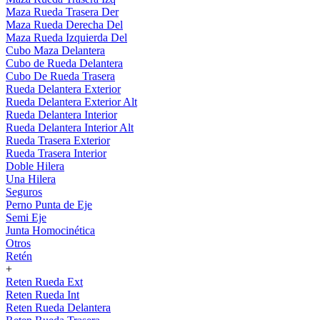
Maza Rueda Trasera Der
Maza Rueda Derecha Del
Maza Rueda Izquierda Del
Cubo Maza Delantera
Cubo de Rueda Delantera
Cubo De Rueda Trasera
Rueda Delantera Exterior
Rueda Delantera Exterior Alt
Rueda Delantera Interior
Rueda Delantera Interior Alt
Rueda Trasera Exterior
Rueda Trasera Interior
Doble Hilera
Una Hilera
Seguros
Perno Punta de Eje
Semi Eje
Junta Homocinética
Otros
Retén
+
Reten Rueda Ext
Reten Rueda Int
Reten Rueda Delantera