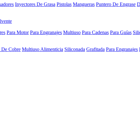
sadores
Inyectores De Grasa
Pistolas
Mangueras
Puntero De Engrase
D
lvente
res
Para Motor
Para Engranajes
Multiuso
Para Cadenas
Para Guías
Sil
a De Cobre
Multiuso Alimenticia
Siliconada
Grafitada
Para Engranajes