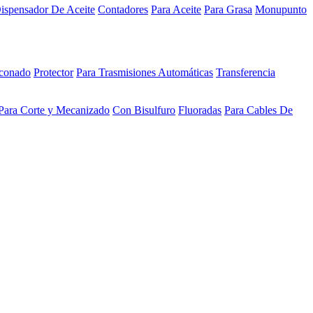
ispensador De Aceite
Contadores
Para Aceite
Para Grasa
Monupunto
iconado
Protector
Para Trasmisiones Automáticas
Transferencia
Para Corte y Mecanizado
Con Bisulfuro
Fluoradas
Para Cables De