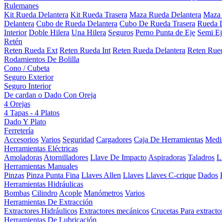
Rulemanes
Kit Rueda Delantera
Kit Rueda Trasera
Maza Rueda Delantera
Maza 
Delantera
Cubo de Rueda Delantera
Cubo De Rueda Trasera
Rueda D
Interior
Doble Hilera
Una Hilera
Seguros
Perno Punta de Eje
Semi Ej
Retén
Reten Rueda Ext
Reten Rueda Int
Reten Rueda Delantera
Reten Rued
Rodamientos De Bolilla
Cono / Cubeta
Seguro Exterior
Seguro Interior
De cardan o Dado Con Oreja
4 Orejas
4 Tapas - 4 Platos
Dado Y Plato
Ferretería
Accesorios
Varios
Seguridad
Cargadores
Caja De Herramientas
Medi
Herramientas Eléctricas
Amoladoras
Atornilladores
Llave De Impacto
Aspiradoras
Taladros
L
Herramientas Manuales
Pinzas
Pinza Punta Fina
Llaves Allen
Llaves
Llaves C-crique
Dados
Herramientas Hidráulicas
Bombas
Cilindro
Acople
Manómetros
Varios
Herramientas De Extracción
Extractores Hidráulicos
Extractores mecánicos
Crucetas Para extracto
Herramientas De Lubricación