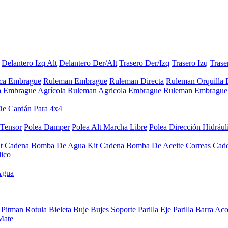
Delantero Izq Alt
Delantero Der/Alt
Trasero Der/Izq
Trasero Izq
Trase
aca Embrague
Ruleman Embrague
Ruleman Directa
Ruleman Orquilla
a Embrague Agrícola
Ruleman Agricola Embrague
Ruleman Embrague 
De Cardán Para 4x4
 Tensor
Polea Damper
Polea Alt Marcha Libre
Polea Dirección Hidrául
it Cadena Bomba De Agua
Kit Cadena Bomba De Aceite
Correas
Cad
lico
Agua
 Pitman
Rotula
Bieleta
Buje
Bujes
Soporte Parilla
Eje Parilla
Barra Aco
Mate