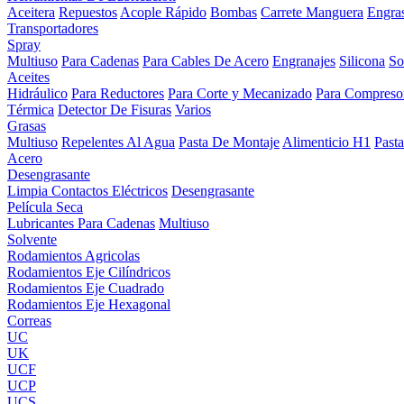
Aceitera
Repuestos
Acople Rápido
Bombas
Carrete Manguera
Engra
Transportadores
Spray
Multiuso
Para Cadenas
Para Cables De Acero
Engranajes
Silicona
So
Aceites
Hidráulico
Para Reductores
Para Corte y Mecanizado
Para Compreso
Térmica
Detector De Fisuras
Varios
Grasas
Multiuso
Repelentes Al Agua
Pasta De Montaje
Alimenticio H1
Past
Acero
Desengrasante
Limpia Contactos Eléctricos
Desengrasante
Película Seca
Lubricantes Para Cadenas
Multiuso
Solvente
Rodamientos Agricolas
Rodamientos Eje Cilíndricos
Rodamientos Eje Cuadrado
Rodamientos Eje Hexagonal
Correas
UC
UK
UCF
UCP
UCS