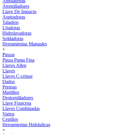
Amoladoras
Atornilladores
Llave De Impacto
Aspiradoras
Taladros
Lijadoras
Hidrolavadoras
Soldadoras
Herramientas Manuales
+
Pinzas
Pinza Punta Fina
Llaves Allen
Llaves
Llaves C-crique
Dados
Prensas
Martillos
Destornilladores
Llave Francesa
Llaves Combinadas
Varios
Cepillos
Herramientas Hidráulicas
+