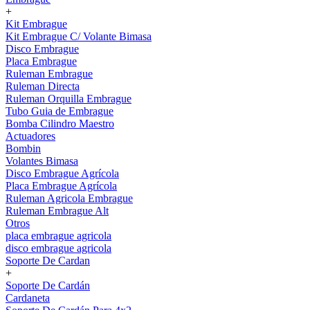
+
Kit Embrague
Kit Embrague C/ Volante Bimasa
Disco Embrague
Placa Embrague
Ruleman Embrague
Ruleman Directa
Ruleman Orquilla Embrague
Tubo Guia de Embrague
Bomba Cilindro Maestro
Actuadores
Bombin
Volantes Bimasa
Disco Embrague Agrícola
Placa Embrague Agrícola
Ruleman Agricola Embrague
Ruleman Embrague Alt
Otros
placa embrague agricola
disco embrague agricola
Soporte De Cardan
+
Soporte De Cardán
Cardaneta