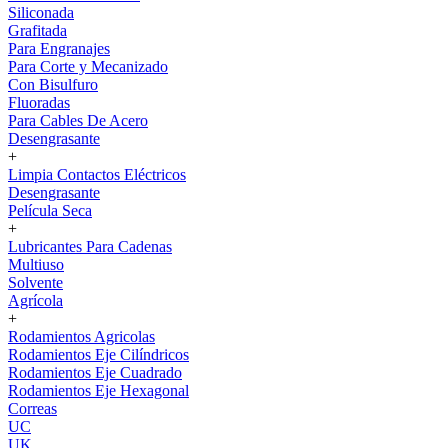
Siliconada
Grafitada
Para Engranajes
Para Corte y Mecanizado
Con Bisulfuro
Fluoradas
Para Cables De Acero
Desengrasante
+
Limpia Contactos Eléctricos
Desengrasante
Película Seca
+
Lubricantes Para Cadenas
Multiuso
Solvente
Agrícola
+
Rodamientos Agricolas
Rodamientos Eje Cilíndricos
Rodamientos Eje Cuadrado
Rodamientos Eje Hexagonal
Correas
UC
UK