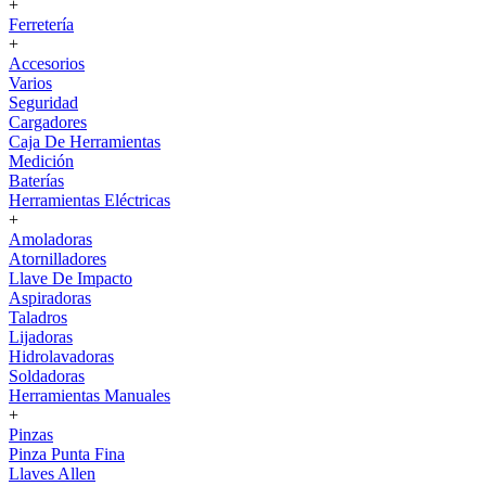
+
Ferretería
+
Accesorios
Varios
Seguridad
Cargadores
Caja De Herramientas
Medición
Baterías
Herramientas Eléctricas
+
Amoladoras
Atornilladores
Llave De Impacto
Aspiradoras
Taladros
Lijadoras
Hidrolavadoras
Soldadoras
Herramientas Manuales
+
Pinzas
Pinza Punta Fina
Llaves Allen