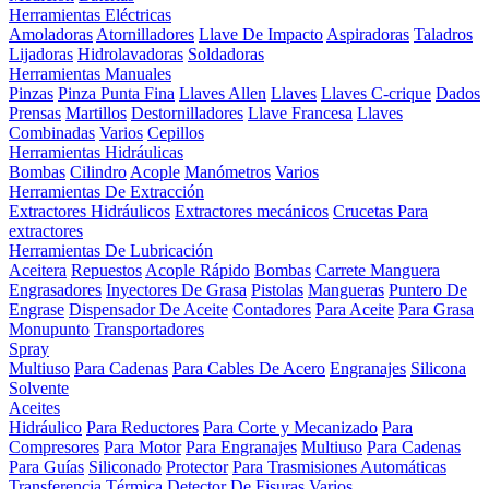
Herramientas Eléctricas
Amoladoras
Atornilladores
Llave De Impacto
Aspiradoras
Taladros
Lijadoras
Hidrolavadoras
Soldadoras
Herramientas Manuales
Pinzas
Pinza Punta Fina
Llaves Allen
Llaves
Llaves C-crique
Dados
Prensas
Martillos
Destornilladores
Llave Francesa
Llaves
Combinadas
Varios
Cepillos
Herramientas Hidráulicas
Bombas
Cilindro
Acople
Manómetros
Varios
Herramientas De Extracción
Extractores Hidráulicos
Extractores mecánicos
Crucetas Para
extractores
Herramientas De Lubricación
Aceitera
Repuestos
Acople Rápido
Bombas
Carrete Manguera
Engrasadores
Inyectores De Grasa
Pistolas
Mangueras
Puntero De
Engrase
Dispensador De Aceite
Contadores
Para Aceite
Para Grasa
Monupunto
Transportadores
Spray
Multiuso
Para Cadenas
Para Cables De Acero
Engranajes
Silicona
Solvente
Aceites
Hidráulico
Para Reductores
Para Corte y Mecanizado
Para
Compresores
Para Motor
Para Engranajes
Multiuso
Para Cadenas
Para Guías
Siliconado
Protector
Para Trasmisiones Automáticas
Transferencia Térmica
Detector De Fisuras
Varios