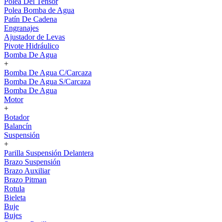
Polea Del Tensor
Polea Bomba de Agua
Patín De Cadena
Engranajes
Ajustador de Levas
Pivote Hidráulico
Bomba De Agua
+
Bomba De Agua C/Carcaza
Bomba De Agua S/Carcaza
Bomba De Agua
Motor
+
Botador
Balancín
Suspensión
+
Parilla Suspensión Delantera
Brazo Suspensión
Brazo Auxiliar
Brazo Pitman
Rotula
Bieleta
Buje
Bujes