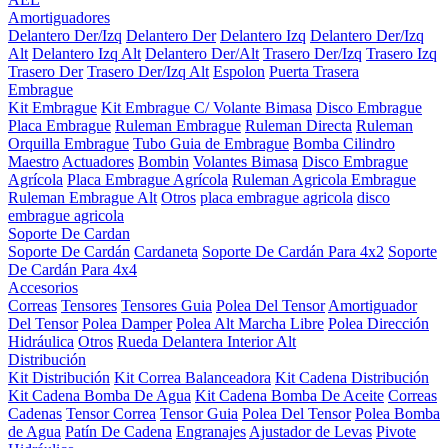
Amortiguadores
Delantero Der/Izq
Delantero Der
Delantero Izq
Delantero Der/Izq
Alt
Delantero Izq Alt
Delantero Der/Alt
Trasero Der/Izq
Trasero Izq
Trasero Der
Trasero Der/Izq Alt
Espolon
Puerta Trasera
Embrague
Kit Embrague
Kit Embrague C/ Volante Bimasa
Disco Embrague
Placa Embrague
Ruleman Embrague
Ruleman Directa
Ruleman
Orquilla Embrague
Tubo Guia de Embrague
Bomba Cilindro
Maestro
Actuadores
Bombin
Volantes Bimasa
Disco Embrague
Agrícola
Placa Embrague Agrícola
Ruleman Agricola Embrague
Ruleman Embrague Alt
Otros
placa embrague agricola
disco
embrague agricola
Soporte De Cardan
Soporte De Cardán
Cardaneta
Soporte De Cardán Para 4x2
Soporte
De Cardán Para 4x4
Accesorios
Correas
Tensores
Tensores Guia
Polea Del Tensor
Amortiguador
Del Tensor
Polea Damper
Polea Alt Marcha Libre
Polea Dirección
Hidráulica
Otros
Rueda Delantera Interior Alt
Distribución
Kit Distribución
Kit Correa Balanceadora
Kit Cadena Distribución
Kit Cadena Bomba De Agua
Kit Cadena Bomba De Aceite
Correas
Cadenas
Tensor Correa
Tensor Guia
Polea Del Tensor
Polea Bomba
de Agua
Patín De Cadena
Engranajes
Ajustador de Levas
Pivote