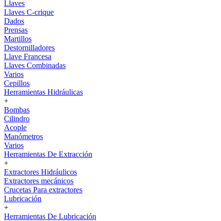
Llaves
Llaves C-crique
Dados
Prensas
Martillos
Destornilladores
Llave Francesa
Llaves Combinadas
Varios
Cepillos
Herramientas Hidráulicas
+
Bombas
Cilindro
Acople
Manómetros
Varios
Herramientas De Extracción
+
Extractores Hidráulicos
Extractores mecánicos
Crucetas Para extractores
Lubricación
+
Herramientas De Lubricación