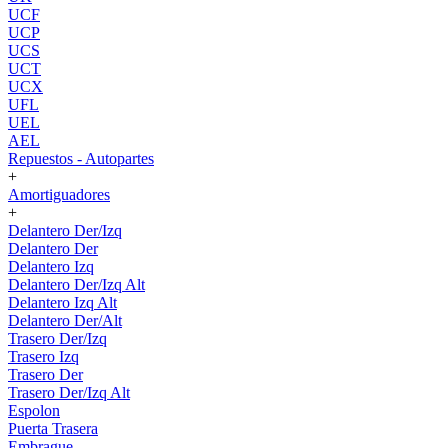
UCF
UCP
UCS
UCT
UCX
UFL
UEL
AEL
Repuestos - Autopartes
+
Amortiguadores
+
Delantero Der/Izq
Delantero Der
Delantero Izq
Delantero Der/Izq Alt
Delantero Izq Alt
Delantero Der/Alt
Trasero Der/Izq
Trasero Izq
Trasero Der
Trasero Der/Izq Alt
Espolon
Puerta Trasera
Embrague