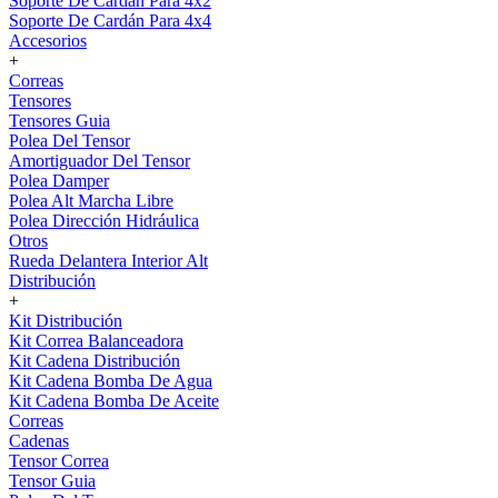
Soporte De Cardán Para 4x2
Soporte De Cardán Para 4x4
Accesorios
+
Correas
Tensores
Tensores Guia
Polea Del Tensor
Amortiguador Del Tensor
Polea Damper
Polea Alt Marcha Libre
Polea Dirección Hidráulica
Otros
Rueda Delantera Interior Alt
Distribución
+
Kit Distribución
Kit Correa Balanceadora
Kit Cadena Distribución
Kit Cadena Bomba De Agua
Kit Cadena Bomba De Aceite
Correas
Cadenas
Tensor Correa
Tensor Guia