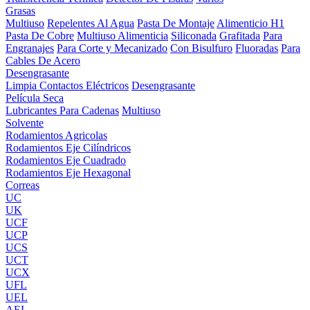
Grasas
Multiuso
Repelentes Al Agua
Pasta De Montaje
Alimenticio H1
Pasta De Cobre
Multiuso Alimenticia
Siliconada
Grafitada
Para
Engranajes
Para Corte y Mecanizado
Con Bisulfuro
Fluoradas
Para
Cables De Acero
Desengrasante
Limpia Contactos Eléctricos
Desengrasante
Película Seca
Lubricantes Para Cadenas
Multiuso
Solvente
Rodamientos Agricolas
Rodamientos Eje Cilíndricos
Rodamientos Eje Cuadrado
Rodamientos Eje Hexagonal
Correas
UC
UK
UCF
UCP
UCS
UCT
UCX
UFL
UEL
AEL