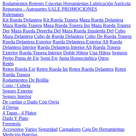
Rodamientos
Retenes
Crucetas
Herramientas
Lubricación
Agrícola
Repuestos - Autopartes
SALE
PROMOCIONES
Rulemanes
Kit Rueda Delantera
Kit Rueda Trasera
Maza Rueda Delantera
Maza Rueda Trasera
Maza Rueda Trasera Izq
Maza Rueda Trasera
Der
Maza Rueda Derecha Del
Maza Rueda Izquierda Del
Cubo
Maza Delantera
Cubo de Rueda Delantera
Cubo De Rueda Trasera
Rueda Delantera Exterior
Rueda Delantera Exterior Alt
Rueda
Delantera Interior
Rueda Delantera Interior Alt
Rueda Trasera
Exterior
Rueda Trasera Interior
Doble Hilera
Una Hilera
Seguros
Perno Punta de Eje
Semi Eje
Junta Homocinética
Otros
Retén
Reten Rueda Ext
Reten Rueda Int
Reten Rueda Delantera
Reten
Rueda Trasera
Rodamientos De Bolilla
Cono / Cubeta
Seguro Exterior
Seguro Interior
De cardan o Dado Con Oreja
4 Orejas
4 Tapas - 4 Platos
Dado Y Plato
Ferretería
Accesorios
Varios
Seguridad
Cargadores
Caja De Herramientas
Medición
Baterías