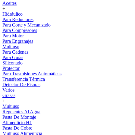
Aceites
+
Hidráulico
Para Reductores
Para Corte y Mecanizado
Para Compresores
Para Motor
Para Engranajes
Multiuso
Para Cadenas
Para Guías
Siliconado
Protector
Para Trasmisiones Automáticas
Transferencia Térmica
Detector De Fisuras
Varios
Grasas
+
Multiuso
Repelentes Al Agua
Pasta De Montaje
Alimenticio H1
Pasta De Cobre
Multiuso Alimenticia