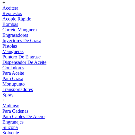
+
Aceitera
Repuestos
Acople Rápido
Bombas
Carrete Manguera
Engrasadores
Inyectores De Grasa
Pistolas
Mangueras
Puntero De Engrase
Dispensador De Aceite
Contadores
Para Aceite
Para Grasa
Monupunto
Transportadores
Spray
+
Multiuso
Para Cadenas
Para Cables De Acero
Engranajes
Silicona
Solvente