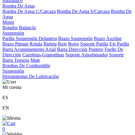
Hidráulico
Bomba De Agua
Bomba De Agua C/Carcaza
Bomba De Agua S/Carcaza
Bomba De
Agua
Motor
Botador
Balancín
Suspensión
Parilla Suspensión Delantera
Brazo Suspensión
Brazo Auxiliar
Brazo Pitman
Rotula
Bieleta
Buje
Bujes
Soporte Parilla
Eje Parilla
Barra Acomplamiento Axial
Barra Dirección
Puntero
Fuelle De
Dirección
Cazoletas-Grapodinas
Soporte Amortiguador
Soporte
Barra Tensora
Mate
Bombas De Combustible
Suspensión
Herramientas De Lubricación
Mi cuenta
ES
EN
0