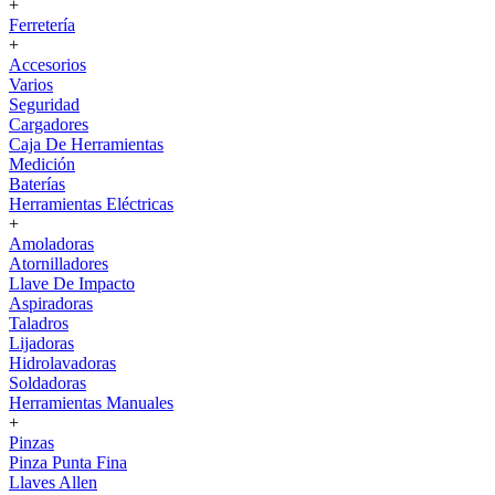
+
Ferretería
+
Accesorios
Varios
Seguridad
Cargadores
Caja De Herramientas
Medición
Baterías
Herramientas Eléctricas
+
Amoladoras
Atornilladores
Llave De Impacto
Aspiradoras
Taladros
Lijadoras
Hidrolavadoras
Soldadoras
Herramientas Manuales
+
Pinzas
Pinza Punta Fina
Llaves Allen