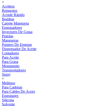
+
Aceitera
Repuestos
Acople Rápido
Bombas
Carrete Manguera
Engrasadores
Inyectores De Grasa
Pistolas
Mangueras
Puntero De Engrase
Dispensador De Aceite
Contadores
Para Aceite
Para Grasa
Monupunto
Transportadores
Spray
+
Multiuso
Para Cadenas
Para Cables De Acero
Engranajes
Silicona
Solvente