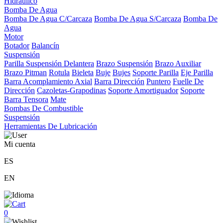
Hidráulico
Bomba De Agua
Bomba De Agua C/Carcaza
Bomba De Agua S/Carcaza
Bomba De
Agua
Motor
Botador
Balancín
Suspensión
Parilla Suspensión Delantera
Brazo Suspensión
Brazo Auxiliar
Brazo Pitman
Rotula
Bieleta
Buje
Bujes
Soporte Parilla
Eje Parilla
Barra Acomplamiento Axial
Barra Dirección
Puntero
Fuelle De
Dirección
Cazoletas-Grapodinas
Soporte Amortiguador
Soporte
Barra Tensora
Mate
Bombas De Combustible
Suspensión
Herramientas De Lubricación
Mi cuenta
ES
EN
0