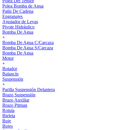
Polea Del Tensor
Polea Bomba de Agua
Patín De Cadena
Engranajes
Ajustador de Levas
Pivote Hidráulico
Bomba De Agua
+
Bomba De Agua C/Carcaza
Bomba De Agua S/Carcaza
Bomba De Agua
Motor
+
Botador
Balancín
Suspensión
+
Parilla Suspensión Delantera
Brazo Suspensión
Brazo Auxiliar
Brazo Pitman
Rotula
Bieleta
Buje
Bujes