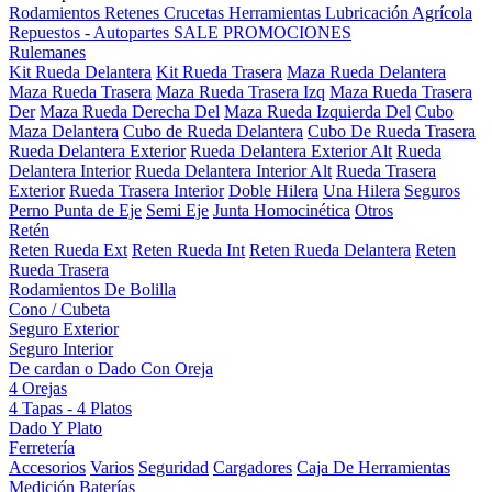
Rodamientos
Retenes
Crucetas
Herramientas
Lubricación
Agrícola
Repuestos - Autopartes
SALE
PROMOCIONES
Rulemanes
Kit Rueda Delantera
Kit Rueda Trasera
Maza Rueda Delantera
Maza Rueda Trasera
Maza Rueda Trasera Izq
Maza Rueda Trasera
Der
Maza Rueda Derecha Del
Maza Rueda Izquierda Del
Cubo
Maza Delantera
Cubo de Rueda Delantera
Cubo De Rueda Trasera
Rueda Delantera Exterior
Rueda Delantera Exterior Alt
Rueda
Delantera Interior
Rueda Delantera Interior Alt
Rueda Trasera
Exterior
Rueda Trasera Interior
Doble Hilera
Una Hilera
Seguros
Perno Punta de Eje
Semi Eje
Junta Homocinética
Otros
Retén
Reten Rueda Ext
Reten Rueda Int
Reten Rueda Delantera
Reten
Rueda Trasera
Rodamientos De Bolilla
Cono / Cubeta
Seguro Exterior
Seguro Interior
De cardan o Dado Con Oreja
4 Orejas
4 Tapas - 4 Platos
Dado Y Plato
Ferretería
Accesorios
Varios
Seguridad
Cargadores
Caja De Herramientas
Medición
Baterías