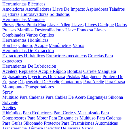
Herramientas Eléctricas
Amoladoras
Atornilladores
Llave De Impacto
Aspiradoras
Taladros
Lijadoras
Hidrolavadoras
Soldadoras
Herramientas Manuales
Pinzas
Pinza Punta Fina
Llaves Allen
Llaves
Llaves C-crique
Dados
Prensas
Martillos
Destornilladores
Llave Francesa
Llaves
Combinadas
Varios
Cepillos
Herramientas Hidráulicas
Bombas
Cilindro
Acople
Manómetros
Varios
Herramientas De Extracción
Extractores Hidráulicos
Extractores mecánicos
Crucetas Para
extractores
Herramientas De Lubricación
Aceitera
Repuestos
Acople Rápido
Bombas
Carrete Manguera
Engrasadores
Inyectores De Grasa
Pistolas
Mangueras
Puntero De
Engrase
Dispensador De Aceite
Contadores
Para Aceite
Para Grasa
Monupunto
Transportadores
Spray
Multiuso
Para Cadenas
Para Cables De Acero
Engranajes
Silicona
Solvente
Aceites
Hidráulico
Para Reductores
Para Corte y Mecanizado
Para
Compresores
Para Motor
Para Engranajes
Multiuso
Para Cadenas
Para Guías
Siliconado
Protector
Para Trasmisiones Automáticas
Transferencia Térmica
Detector De Fisuras
Varios