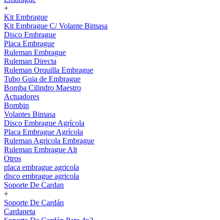
+
Kit Embrague
Kit Embrague C/ Volante Bimasa
Disco Embrague
Placa Embrague
Ruleman Embrague
Ruleman Directa
Ruleman Orquilla Embrague
Tubo Guia de Embrague
Bomba Cilindro Maestro
Actuadores
Bombin
Volantes Bimasa
Disco Embrague Agrícola
Placa Embrague Agrícola
Ruleman Agricola Embrague
Ruleman Embrague Alt
Otros
placa embrague agricola
disco embrague agricola
Soporte De Cardan
+
Soporte De Cardán
Cardaneta