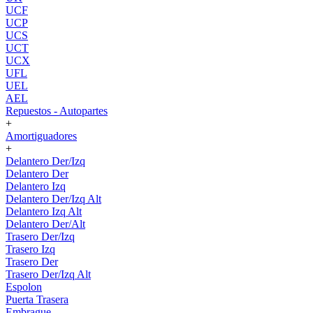
UCF
UCP
UCS
UCT
UCX
UFL
UEL
AEL
Repuestos - Autopartes
+
Amortiguadores
+
Delantero Der/Izq
Delantero Der
Delantero Izq
Delantero Der/Izq Alt
Delantero Izq Alt
Delantero Der/Alt
Trasero Der/Izq
Trasero Izq
Trasero Der
Trasero Der/Izq Alt
Espolon
Puerta Trasera
Embrague