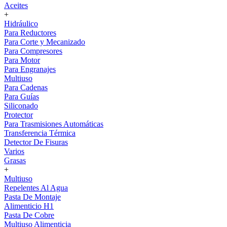
Aceites
+
Hidráulico
Para Reductores
Para Corte y Mecanizado
Para Compresores
Para Motor
Para Engranajes
Multiuso
Para Cadenas
Para Guías
Siliconado
Protector
Para Trasmisiones Automáticas
Transferencia Térmica
Detector De Fisuras
Varios
Grasas
+
Multiuso
Repelentes Al Agua
Pasta De Montaje
Alimenticio H1
Pasta De Cobre
Multiuso Alimenticia