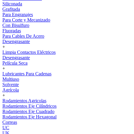
Siliconada
Grafitada
Para Engranajes
Para Corte y Mecanizado
Con Bisulfuro
Fluoradas
Para Cables De Acero
Desengrasante
+
Limpia Contactos Eléctricos
Desengrasante
Película Seca
+
Lubricantes Para Cadenas
Multiuso
Solvente
Agrícola
+
Rodamientos Agricolas
Rodamientos Eje Cilíndricos
Rodamientos Eje Cuadrado
Rodamientos Eje Hexagonal
Correas
UC
UK