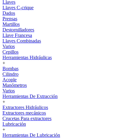
Llaves
Llaves C-crique
Dados
Prensas
Martillos
Destornilladores
Llave Francesa
Llaves Combinadas
Varios
Cepillos
Herramientas Hidráulicas
+
Bombas
Cilindro
Acople
Manómetros
Varios
Herramientas De Extracción
+
Extractores Hidráulicos
Extractores mecánicos
Crucetas Para extractores
Lubricación
+
Herramientas De Lubricación