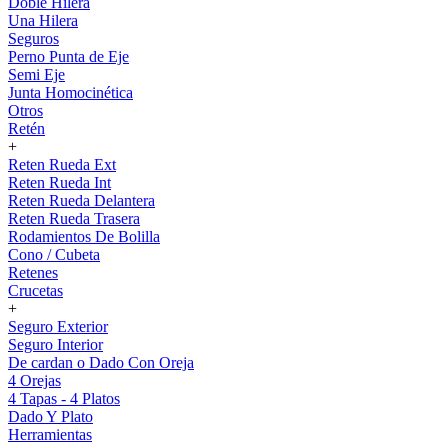
Doble Hilera
Una Hilera
Seguros
Perno Punta de Eje
Semi Eje
Junta Homocinética
Otros
Retén
+
Reten Rueda Ext
Reten Rueda Int
Reten Rueda Delantera
Reten Rueda Trasera
Rodamientos De Bolilla
Cono / Cubeta
Retenes
Crucetas
+
Seguro Exterior
Seguro Interior
De cardan o Dado Con Oreja
4 Orejas
4 Tapas - 4 Platos
Dado Y Plato
Herramientas