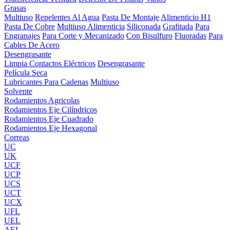
Grasas
Multiuso
Repelentes Al Agua
Pasta De Montaje
Alimenticio H1
Pasta De Cobre
Multiuso Alimenticia
Siliconada
Grafitada
Para
Engranajes
Para Corte y Mecanizado
Con Bisulfuro
Fluoradas
Para
Cables De Acero
Desengrasante
Limpia Contactos Eléctricos
Desengrasante
Película Seca
Lubricantes Para Cadenas
Multiuso
Solvente
Rodamientos Agricolas
Rodamientos Eje Cilíndricos
Rodamientos Eje Cuadrado
Rodamientos Eje Hexagonal
Correas
UC
UK
UCF
UCP
UCS
UCT
UCX
UFL
UEL
AEL