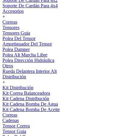
Soporte De Cardán Para 4x2
Soporte De Cardán Para 4x4
Accesorios
+
Correas
Tensores
Tensores Guia
Polea Del Tensor
Amortiguador Del Tensor
Polea Damper
Polea Alt Marcha Libre
Polea Dirección Hidráulica
Otros
Rueda Delantera Interior Alt
Distribución
+
Kit Distribución
Kit Correa Balanceadora
Kit Cadena Distribución
Kit Cadena Bomba De Agua
Kit Cadena Bomba De Aceite
Correas
Cadenas
Tensor Correa
Tensor Guia