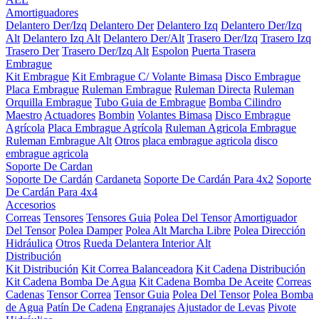
Amortiguadores
Delantero Der/Izq
Delantero Der
Delantero Izq
Delantero Der/Izq
Alt
Delantero Izq Alt
Delantero Der/Alt
Trasero Der/Izq
Trasero Izq
Trasero Der
Trasero Der/Izq Alt
Espolon
Puerta Trasera
Embrague
Kit Embrague
Kit Embrague C/ Volante Bimasa
Disco Embrague
Placa Embrague
Ruleman Embrague
Ruleman Directa
Ruleman
Orquilla Embrague
Tubo Guia de Embrague
Bomba Cilindro
Maestro
Actuadores
Bombin
Volantes Bimasa
Disco Embrague
Agrícola
Placa Embrague Agrícola
Ruleman Agricola Embrague
Ruleman Embrague Alt
Otros
placa embrague agricola
disco
embrague agricola
Soporte De Cardan
Soporte De Cardán
Cardaneta
Soporte De Cardán Para 4x2
Soporte
De Cardán Para 4x4
Accesorios
Correas
Tensores
Tensores Guia
Polea Del Tensor
Amortiguador
Del Tensor
Polea Damper
Polea Alt Marcha Libre
Polea Dirección
Hidráulica
Otros
Rueda Delantera Interior Alt
Distribución
Kit Distribución
Kit Correa Balanceadora
Kit Cadena Distribución
Kit Cadena Bomba De Agua
Kit Cadena Bomba De Aceite
Correas
Cadenas
Tensor Correa
Tensor Guia
Polea Del Tensor
Polea Bomba
de Agua
Patín De Cadena
Engranajes
Ajustador de Levas
Pivote