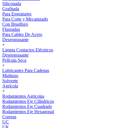
Siliconada
Grafitada
Para Engranajes
Para Corte y Mecanizado
Con Bisulfuro
Fluoradas
Para Cables De Acero
Desengrasante
+
Limpia Contactos Eléctricos
Desengrasante
Película Seca
+
Lubricantes Para Cadenas
Multiuso
Solvente
Agrícola
+
Rodamientos Agricolas
Rodamientos Eje Cilíndricos
Rodamientos Eje Cuadrado
Rodamientos Eje Hexagonal
Correas
UC
UK