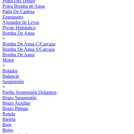
Polea Del Tensor
Polea Bomba de Agua
Patín De Cadena
Engranajes
Ajustador de Levas
Pivote Hidráulico
Bomba De Agua
+
Bomba De Agua C/Carcaza
Bomba De Agua S/Carcaza
Bomba De Agua
Motor
+
Botador
Balancín
Suspensión
+
Parilla Suspensión Delantera
Brazo Suspensión
Brazo Auxiliar
Brazo Pitman
Rotula
Bieleta
Buje
Bujes