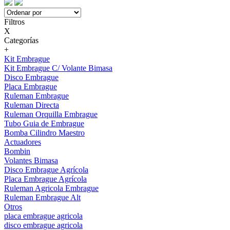
Filtros
X
Categorías
+
Kit Embrague
Kit Embrague C/ Volante Bimasa
Disco Embrague
Placa Embrague
Ruleman Embrague
Ruleman Directa
Ruleman Orquilla Embrague
Tubo Guia de Embrague
Bomba Cilindro Maestro
Actuadores
Bombin
Volantes Bimasa
Disco Embrague Agrícola
Placa Embrague Agrícola
Ruleman Agricola Embrague
Ruleman Embrague Alt
Otros
placa embrague agricola
disco embrague agricola