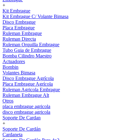
+
Kit Embrague
Kit Embrague C/ Volante Bimasa
Disco Embrague
Placa Embrague
Ruleman Embrague
Ruleman Directa
Ruleman Orquilla Embrague
Tubo Guia de Embrague
Bomba Cilindro Maestro
Actuadores
Bombin
Volantes Bimasa
Disco Embrague Agrícola
Placa Embrague Agrícola
Ruleman Agricola Embrague
Ruleman Embrague Alt
Otros
placa embrague agricola
disco embrague agricola
Soporte De Cardan
+
Soporte De Cardán
Cardaneta