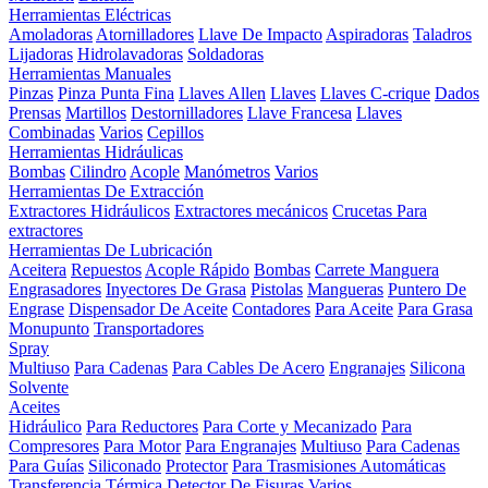
Herramientas Eléctricas
Amoladoras
Atornilladores
Llave De Impacto
Aspiradoras
Taladros
Lijadoras
Hidrolavadoras
Soldadoras
Herramientas Manuales
Pinzas
Pinza Punta Fina
Llaves Allen
Llaves
Llaves C-crique
Dados
Prensas
Martillos
Destornilladores
Llave Francesa
Llaves
Combinadas
Varios
Cepillos
Herramientas Hidráulicas
Bombas
Cilindro
Acople
Manómetros
Varios
Herramientas De Extracción
Extractores Hidráulicos
Extractores mecánicos
Crucetas Para
extractores
Herramientas De Lubricación
Aceitera
Repuestos
Acople Rápido
Bombas
Carrete Manguera
Engrasadores
Inyectores De Grasa
Pistolas
Mangueras
Puntero De
Engrase
Dispensador De Aceite
Contadores
Para Aceite
Para Grasa
Monupunto
Transportadores
Spray
Multiuso
Para Cadenas
Para Cables De Acero
Engranajes
Silicona
Solvente
Aceites
Hidráulico
Para Reductores
Para Corte y Mecanizado
Para
Compresores
Para Motor
Para Engranajes
Multiuso
Para Cadenas
Para Guías
Siliconado
Protector
Para Trasmisiones Automáticas
Transferencia Térmica
Detector De Fisuras
Varios