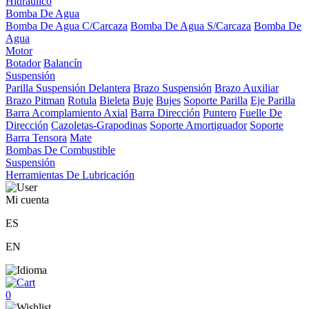
Hidráulico
Bomba De Agua
Bomba De Agua C/Carcaza
Bomba De Agua S/Carcaza
Bomba De
Agua
Motor
Botador
Balancín
Suspensión
Parilla Suspensión Delantera
Brazo Suspensión
Brazo Auxiliar
Brazo Pitman
Rotula
Bieleta
Buje
Bujes
Soporte Parilla
Eje Parilla
Barra Acomplamiento Axial
Barra Dirección
Puntero
Fuelle De
Dirección
Cazoletas-Grapodinas
Soporte Amortiguador
Soporte
Barra Tensora
Mate
Bombas De Combustible
Suspensión
Herramientas De Lubricación
Mi cuenta
ES
EN
0