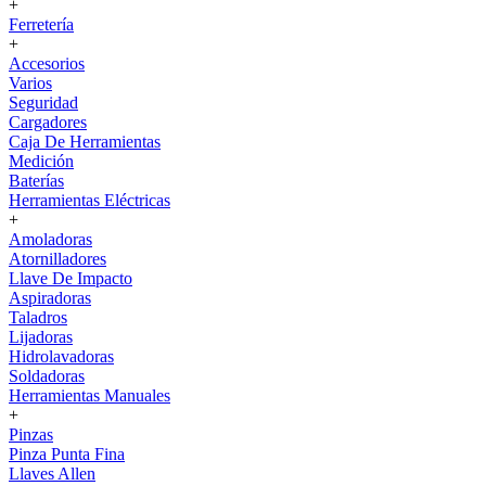
+
Ferretería
+
Accesorios
Varios
Seguridad
Cargadores
Caja De Herramientas
Medición
Baterías
Herramientas Eléctricas
+
Amoladoras
Atornilladores
Llave De Impacto
Aspiradoras
Taladros
Lijadoras
Hidrolavadoras
Soldadoras
Herramientas Manuales
+
Pinzas
Pinza Punta Fina
Llaves Allen