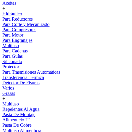
Aceites
+
Hidráulico
Para Reductores
Para Corte y Mecanizado
Para Compresores
Para Motor
Para Engranajes
Multiuso
Para Cadenas
Para Guías
Siliconado
Protector
Para Trasmisiones Automáticas
Transferencia Térmica
Detector De Fisuras
Varios
Grasas
+
Multiuso
Repelentes Al Agua
Pasta De Montaje
Alimenticio H1
Pasta De Cobre
Multiuso Alimenticia