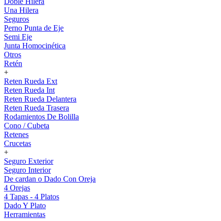
Doble Hilera
Una Hilera
Seguros
Perno Punta de Eje
Semi Eje
Junta Homocinética
Otros
Retén
+
Reten Rueda Ext
Reten Rueda Int
Reten Rueda Delantera
Reten Rueda Trasera
Rodamientos De Bolilla
Cono / Cubeta
Retenes
Crucetas
+
Seguro Exterior
Seguro Interior
De cardan o Dado Con Oreja
4 Orejas
4 Tapas - 4 Platos
Dado Y Plato
Herramientas