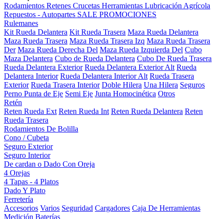
Rodamientos
Retenes
Crucetas
Herramientas
Lubricación
Agrícola
Repuestos - Autopartes
SALE
PROMOCIONES
Rulemanes
Kit Rueda Delantera
Kit Rueda Trasera
Maza Rueda Delantera
Maza Rueda Trasera
Maza Rueda Trasera Izq
Maza Rueda Trasera
Der
Maza Rueda Derecha Del
Maza Rueda Izquierda Del
Cubo
Maza Delantera
Cubo de Rueda Delantera
Cubo De Rueda Trasera
Rueda Delantera Exterior
Rueda Delantera Exterior Alt
Rueda
Delantera Interior
Rueda Delantera Interior Alt
Rueda Trasera
Exterior
Rueda Trasera Interior
Doble Hilera
Una Hilera
Seguros
Perno Punta de Eje
Semi Eje
Junta Homocinética
Otros
Retén
Reten Rueda Ext
Reten Rueda Int
Reten Rueda Delantera
Reten
Rueda Trasera
Rodamientos De Bolilla
Cono / Cubeta
Seguro Exterior
Seguro Interior
De cardan o Dado Con Oreja
4 Orejas
4 Tapas - 4 Platos
Dado Y Plato
Ferretería
Accesorios
Varios
Seguridad
Cargadores
Caja De Herramientas
Medición
Baterías