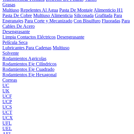
Grasas
Multiuso
Repelentes Al Agua
Pasta De Montaje
Alimenticio H1
Pasta De Cobre
Multiuso Alimenticia
Siliconada
Grafitada
Para
Engranajes
Para Corte y Mecanizado
Con Bisulfuro
Fluoradas
Para
Cables De Acero
Desengrasante
Limpia Contactos Eléctricos
Desengrasante
Película Seca
Lubricantes Para Cadenas
Multiuso
Solvente
Rodamientos Agricolas
Rodamientos Eje Cilíndricos
Rodamientos Eje Cuadrado
Rodamientos Eje Hexagonal
Correas
UC
UK
UCF
UCP
UCS
UCT
UCX
UFL
UEL
AEL