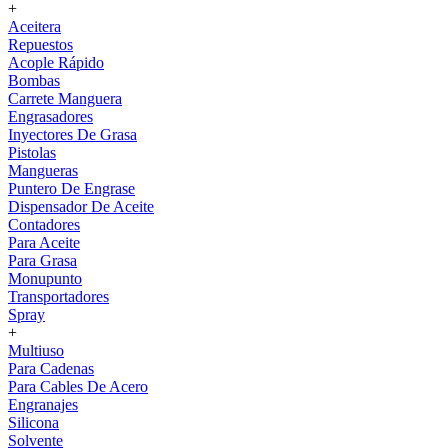
+
Aceitera
Repuestos
Acople Rápido
Bombas
Carrete Manguera
Engrasadores
Inyectores De Grasa
Pistolas
Mangueras
Puntero De Engrase
Dispensador De Aceite
Contadores
Para Aceite
Para Grasa
Monupunto
Transportadores
Spray
+
Multiuso
Para Cadenas
Para Cables De Acero
Engranajes
Silicona
Solvente