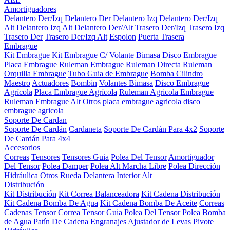
Amortiguadores
Delantero Der/Izq
Delantero Der
Delantero Izq
Delantero Der/Izq
Alt
Delantero Izq Alt
Delantero Der/Alt
Trasero Der/Izq
Trasero Izq
Trasero Der
Trasero Der/Izq Alt
Espolon
Puerta Trasera
Embrague
Kit Embrague
Kit Embrague C/ Volante Bimasa
Disco Embrague
Placa Embrague
Ruleman Embrague
Ruleman Directa
Ruleman
Orquilla Embrague
Tubo Guia de Embrague
Bomba Cilindro
Maestro
Actuadores
Bombin
Volantes Bimasa
Disco Embrague
Agrícola
Placa Embrague Agrícola
Ruleman Agricola Embrague
Ruleman Embrague Alt
Otros
placa embrague agricola
disco
embrague agricola
Soporte De Cardan
Soporte De Cardán
Cardaneta
Soporte De Cardán Para 4x2
Soporte
De Cardán Para 4x4
Accesorios
Correas
Tensores
Tensores Guia
Polea Del Tensor
Amortiguador
Del Tensor
Polea Damper
Polea Alt Marcha Libre
Polea Dirección
Hidráulica
Otros
Rueda Delantera Interior Alt
Distribución
Kit Distribución
Kit Correa Balanceadora
Kit Cadena Distribución
Kit Cadena Bomba De Agua
Kit Cadena Bomba De Aceite
Correas
Cadenas
Tensor Correa
Tensor Guia
Polea Del Tensor
Polea Bomba
de Agua
Patín De Cadena
Engranajes
Ajustador de Levas
Pivote