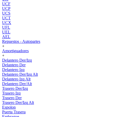
UCF
UCP
UCS
UCT
UCX
UFL
UEL
AEL
Repuestos - Autopartes
+
Amortiguadores
+
Delantero Der/Izq
Delantero Der
Delantero Izq
Delantero Der/Izq Alt
Delantero Izq Alt
Delantero Der/Alt
Trasero Der/Izq
Trasero Izq
Trasero Der
Trasero Der/Izq Alt
Espolon
Puerta Trasera
Embrague