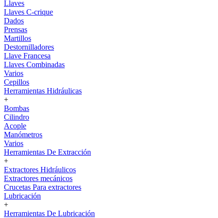
Llaves
Llaves C-crique
Dados
Prensas
Martillos
Destornilladores
Llave Francesa
Llaves Combinadas
Varios
Cepillos
Herramientas Hidráulicas
+
Bombas
Cilindro
Acople
Manómetros
Varios
Herramientas De Extracción
+
Extractores Hidráulicos
Extractores mecánicos
Crucetas Para extractores
Lubricación
+
Herramientas De Lubricación