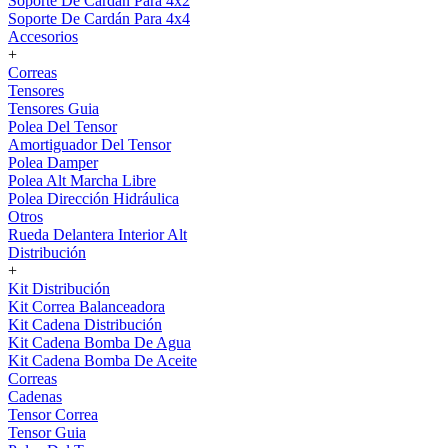
Soporte De Cardán Para 4x2
Soporte De Cardán Para 4x4
Accesorios
+
Correas
Tensores
Tensores Guia
Polea Del Tensor
Amortiguador Del Tensor
Polea Damper
Polea Alt Marcha Libre
Polea Dirección Hidráulica
Otros
Rueda Delantera Interior Alt
Distribución
+
Kit Distribución
Kit Correa Balanceadora
Kit Cadena Distribución
Kit Cadena Bomba De Agua
Kit Cadena Bomba De Aceite
Correas
Cadenas
Tensor Correa
Tensor Guia