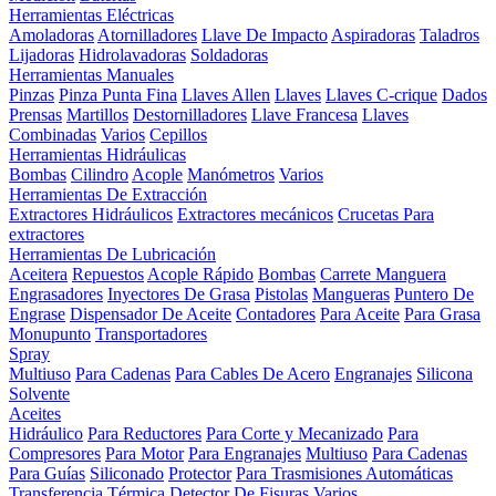
Herramientas Eléctricas
Amoladoras
Atornilladores
Llave De Impacto
Aspiradoras
Taladros
Lijadoras
Hidrolavadoras
Soldadoras
Herramientas Manuales
Pinzas
Pinza Punta Fina
Llaves Allen
Llaves
Llaves C-crique
Dados
Prensas
Martillos
Destornilladores
Llave Francesa
Llaves
Combinadas
Varios
Cepillos
Herramientas Hidráulicas
Bombas
Cilindro
Acople
Manómetros
Varios
Herramientas De Extracción
Extractores Hidráulicos
Extractores mecánicos
Crucetas Para
extractores
Herramientas De Lubricación
Aceitera
Repuestos
Acople Rápido
Bombas
Carrete Manguera
Engrasadores
Inyectores De Grasa
Pistolas
Mangueras
Puntero De
Engrase
Dispensador De Aceite
Contadores
Para Aceite
Para Grasa
Monupunto
Transportadores
Spray
Multiuso
Para Cadenas
Para Cables De Acero
Engranajes
Silicona
Solvente
Aceites
Hidráulico
Para Reductores
Para Corte y Mecanizado
Para
Compresores
Para Motor
Para Engranajes
Multiuso
Para Cadenas
Para Guías
Siliconado
Protector
Para Trasmisiones Automáticas
Transferencia Térmica
Detector De Fisuras
Varios