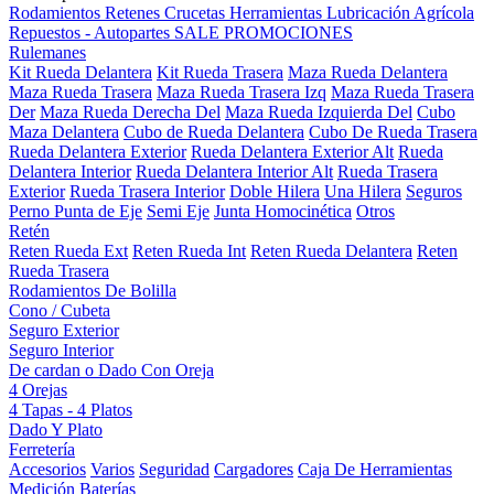
Rodamientos
Retenes
Crucetas
Herramientas
Lubricación
Agrícola
Repuestos - Autopartes
SALE
PROMOCIONES
Rulemanes
Kit Rueda Delantera
Kit Rueda Trasera
Maza Rueda Delantera
Maza Rueda Trasera
Maza Rueda Trasera Izq
Maza Rueda Trasera
Der
Maza Rueda Derecha Del
Maza Rueda Izquierda Del
Cubo
Maza Delantera
Cubo de Rueda Delantera
Cubo De Rueda Trasera
Rueda Delantera Exterior
Rueda Delantera Exterior Alt
Rueda
Delantera Interior
Rueda Delantera Interior Alt
Rueda Trasera
Exterior
Rueda Trasera Interior
Doble Hilera
Una Hilera
Seguros
Perno Punta de Eje
Semi Eje
Junta Homocinética
Otros
Retén
Reten Rueda Ext
Reten Rueda Int
Reten Rueda Delantera
Reten
Rueda Trasera
Rodamientos De Bolilla
Cono / Cubeta
Seguro Exterior
Seguro Interior
De cardan o Dado Con Oreja
4 Orejas
4 Tapas - 4 Platos
Dado Y Plato
Ferretería
Accesorios
Varios
Seguridad
Cargadores
Caja De Herramientas
Medición
Baterías