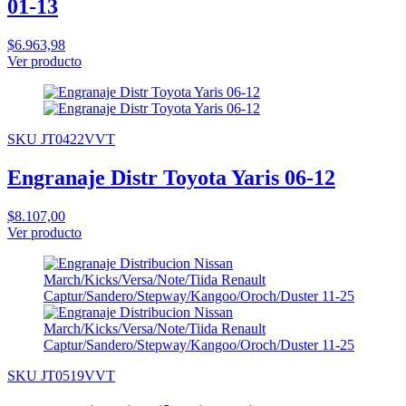
01-13
$6.963,98
Ver producto
SKU JT0422VVT
Engranaje Distr Toyota Yaris 06-12
$8.107,00
Ver producto
SKU JT0519VVT