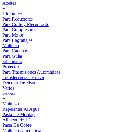
Aceites
+
Hidráulico
Para Reductores
Para Corte y Mecanizado
Para Compresores
Para Motor
Para Engranajes
Multiuso
Para Cadenas
Para Guías
Siliconado
Protector
Para Trasmisiones Automáticas
Transferencia Térmica
Detector De Fisuras
Varios
Grasas
+
Multiuso
Repelentes Al Agua
Pasta De Montaje
Alimenticio H1
Pasta De Cobre
Multiuso Alimenticia