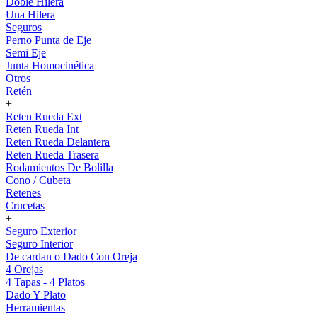
Doble Hilera
Una Hilera
Seguros
Perno Punta de Eje
Semi Eje
Junta Homocinética
Otros
Retén
+
Reten Rueda Ext
Reten Rueda Int
Reten Rueda Delantera
Reten Rueda Trasera
Rodamientos De Bolilla
Cono / Cubeta
Retenes
Crucetas
+
Seguro Exterior
Seguro Interior
De cardan o Dado Con Oreja
4 Orejas
4 Tapas - 4 Platos
Dado Y Plato
Herramientas