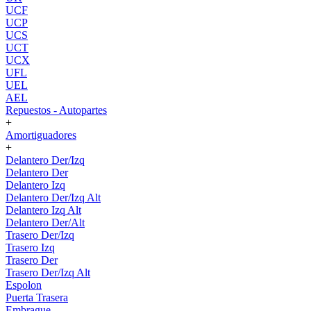
UCF
UCP
UCS
UCT
UCX
UFL
UEL
AEL
Repuestos - Autopartes
+
Amortiguadores
+
Delantero Der/Izq
Delantero Der
Delantero Izq
Delantero Der/Izq Alt
Delantero Izq Alt
Delantero Der/Alt
Trasero Der/Izq
Trasero Izq
Trasero Der
Trasero Der/Izq Alt
Espolon
Puerta Trasera
Embrague