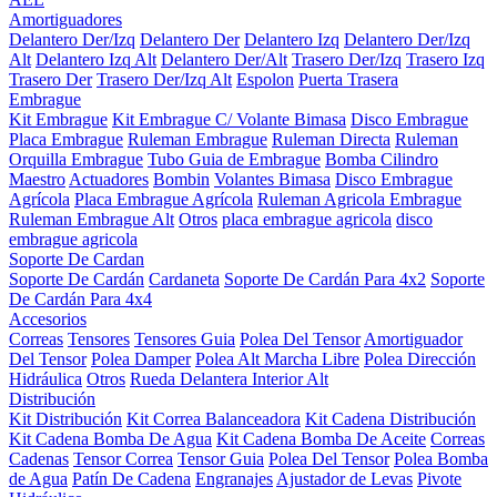
Amortiguadores
Delantero Der/Izq
Delantero Der
Delantero Izq
Delantero Der/Izq
Alt
Delantero Izq Alt
Delantero Der/Alt
Trasero Der/Izq
Trasero Izq
Trasero Der
Trasero Der/Izq Alt
Espolon
Puerta Trasera
Embrague
Kit Embrague
Kit Embrague C/ Volante Bimasa
Disco Embrague
Placa Embrague
Ruleman Embrague
Ruleman Directa
Ruleman
Orquilla Embrague
Tubo Guia de Embrague
Bomba Cilindro
Maestro
Actuadores
Bombin
Volantes Bimasa
Disco Embrague
Agrícola
Placa Embrague Agrícola
Ruleman Agricola Embrague
Ruleman Embrague Alt
Otros
placa embrague agricola
disco
embrague agricola
Soporte De Cardan
Soporte De Cardán
Cardaneta
Soporte De Cardán Para 4x2
Soporte
De Cardán Para 4x4
Accesorios
Correas
Tensores
Tensores Guia
Polea Del Tensor
Amortiguador
Del Tensor
Polea Damper
Polea Alt Marcha Libre
Polea Dirección
Hidráulica
Otros
Rueda Delantera Interior Alt
Distribución
Kit Distribución
Kit Correa Balanceadora
Kit Cadena Distribución
Kit Cadena Bomba De Agua
Kit Cadena Bomba De Aceite
Correas
Cadenas
Tensor Correa
Tensor Guia
Polea Del Tensor
Polea Bomba
de Agua
Patín De Cadena
Engranajes
Ajustador de Levas
Pivote