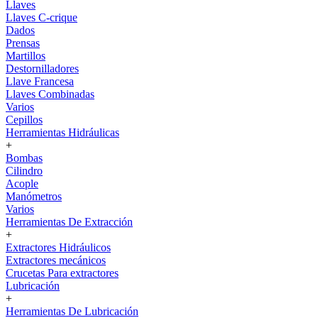
Llaves
Llaves C-crique
Dados
Prensas
Martillos
Destornilladores
Llave Francesa
Llaves Combinadas
Varios
Cepillos
Herramientas Hidráulicas
+
Bombas
Cilindro
Acople
Manómetros
Varios
Herramientas De Extracción
+
Extractores Hidráulicos
Extractores mecánicos
Crucetas Para extractores
Lubricación
+
Herramientas De Lubricación