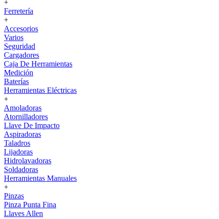
+
Ferretería
+
Accesorios
Varios
Seguridad
Cargadores
Caja De Herramientas
Medición
Baterías
Herramientas Eléctricas
+
Amoladoras
Atornilladores
Llave De Impacto
Aspiradoras
Taladros
Lijadoras
Hidrolavadoras
Soldadoras
Herramientas Manuales
+
Pinzas
Pinza Punta Fina
Llaves Allen