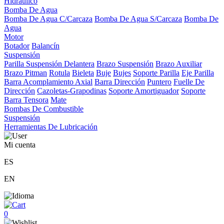
Hidráulico
Bomba De Agua
Bomba De Agua C/Carcaza
Bomba De Agua S/Carcaza
Bomba De
Agua
Motor
Botador
Balancín
Suspensión
Parilla Suspensión Delantera
Brazo Suspensión
Brazo Auxiliar
Brazo Pitman
Rotula
Bieleta
Buje
Bujes
Soporte Parilla
Eje Parilla
Barra Acomplamiento Axial
Barra Dirección
Puntero
Fuelle De
Dirección
Cazoletas-Grapodinas
Soporte Amortiguador
Soporte
Barra Tensora
Mate
Bombas De Combustible
Suspensión
Herramientas De Lubricación
Mi cuenta
ES
EN
0