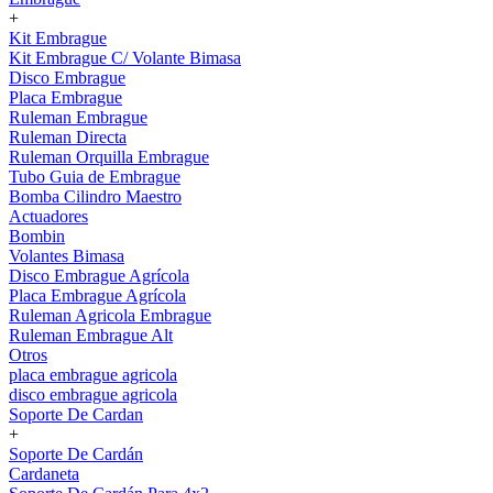
+
Kit Embrague
Kit Embrague C/ Volante Bimasa
Disco Embrague
Placa Embrague
Ruleman Embrague
Ruleman Directa
Ruleman Orquilla Embrague
Tubo Guia de Embrague
Bomba Cilindro Maestro
Actuadores
Bombin
Volantes Bimasa
Disco Embrague Agrícola
Placa Embrague Agrícola
Ruleman Agricola Embrague
Ruleman Embrague Alt
Otros
placa embrague agricola
disco embrague agricola
Soporte De Cardan
+
Soporte De Cardán
Cardaneta