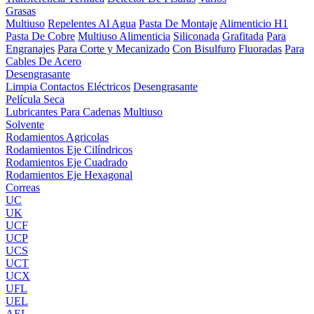
Grasas
Multiuso
Repelentes Al Agua
Pasta De Montaje
Alimenticio H1
Pasta De Cobre
Multiuso Alimenticia
Siliconada
Grafitada
Para
Engranajes
Para Corte y Mecanizado
Con Bisulfuro
Fluoradas
Para
Cables De Acero
Desengrasante
Limpia Contactos Eléctricos
Desengrasante
Película Seca
Lubricantes Para Cadenas
Multiuso
Solvente
Rodamientos Agricolas
Rodamientos Eje Cilíndricos
Rodamientos Eje Cuadrado
Rodamientos Eje Hexagonal
Correas
UC
UK
UCF
UCP
UCS
UCT
UCX
UFL
UEL
AEL