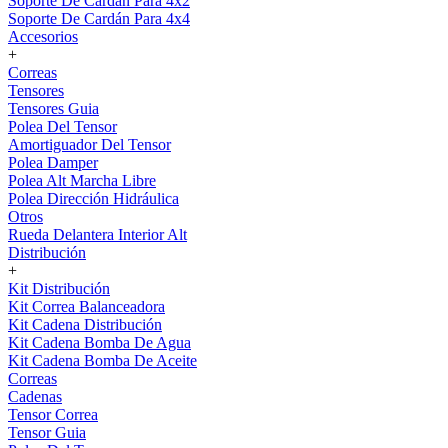
Soporte De Cardán Para 4x2
Soporte De Cardán Para 4x4
Accesorios
+
Correas
Tensores
Tensores Guia
Polea Del Tensor
Amortiguador Del Tensor
Polea Damper
Polea Alt Marcha Libre
Polea Dirección Hidráulica
Otros
Rueda Delantera Interior Alt
Distribución
+
Kit Distribución
Kit Correa Balanceadora
Kit Cadena Distribución
Kit Cadena Bomba De Agua
Kit Cadena Bomba De Aceite
Correas
Cadenas
Tensor Correa
Tensor Guia