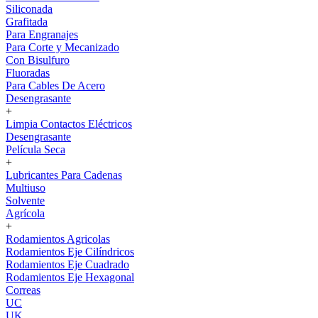
Siliconada
Grafitada
Para Engranajes
Para Corte y Mecanizado
Con Bisulfuro
Fluoradas
Para Cables De Acero
Desengrasante
+
Limpia Contactos Eléctricos
Desengrasante
Película Seca
+
Lubricantes Para Cadenas
Multiuso
Solvente
Agrícola
+
Rodamientos Agricolas
Rodamientos Eje Cilíndricos
Rodamientos Eje Cuadrado
Rodamientos Eje Hexagonal
Correas
UC
UK