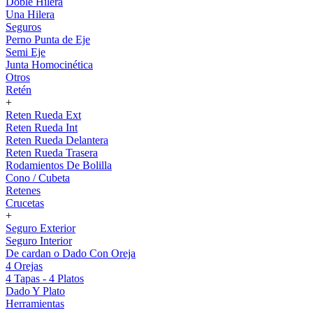
Doble Hilera
Una Hilera
Seguros
Perno Punta de Eje
Semi Eje
Junta Homocinética
Otros
Retén
+
Reten Rueda Ext
Reten Rueda Int
Reten Rueda Delantera
Reten Rueda Trasera
Rodamientos De Bolilla
Cono / Cubeta
Retenes
Crucetas
+
Seguro Exterior
Seguro Interior
De cardan o Dado Con Oreja
4 Orejas
4 Tapas - 4 Platos
Dado Y Plato
Herramientas