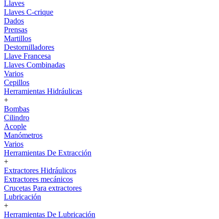
Llaves
Llaves C-crique
Dados
Prensas
Martillos
Destornilladores
Llave Francesa
Llaves Combinadas
Varios
Cepillos
Herramientas Hidráulicas
+
Bombas
Cilindro
Acople
Manómetros
Varios
Herramientas De Extracción
+
Extractores Hidráulicos
Extractores mecánicos
Crucetas Para extractores
Lubricación
+
Herramientas De Lubricación