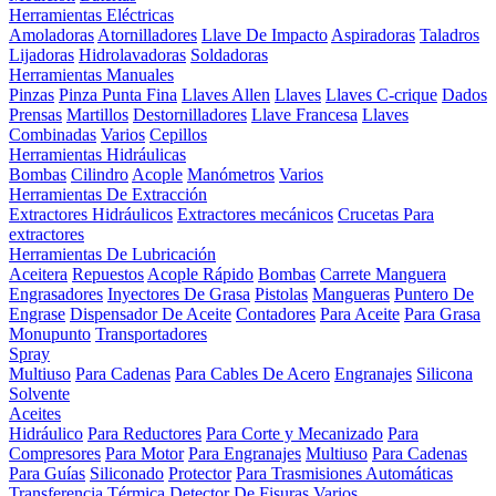
Herramientas Eléctricas
Amoladoras
Atornilladores
Llave De Impacto
Aspiradoras
Taladros
Lijadoras
Hidrolavadoras
Soldadoras
Herramientas Manuales
Pinzas
Pinza Punta Fina
Llaves Allen
Llaves
Llaves C-crique
Dados
Prensas
Martillos
Destornilladores
Llave Francesa
Llaves
Combinadas
Varios
Cepillos
Herramientas Hidráulicas
Bombas
Cilindro
Acople
Manómetros
Varios
Herramientas De Extracción
Extractores Hidráulicos
Extractores mecánicos
Crucetas Para
extractores
Herramientas De Lubricación
Aceitera
Repuestos
Acople Rápido
Bombas
Carrete Manguera
Engrasadores
Inyectores De Grasa
Pistolas
Mangueras
Puntero De
Engrase
Dispensador De Aceite
Contadores
Para Aceite
Para Grasa
Monupunto
Transportadores
Spray
Multiuso
Para Cadenas
Para Cables De Acero
Engranajes
Silicona
Solvente
Aceites
Hidráulico
Para Reductores
Para Corte y Mecanizado
Para
Compresores
Para Motor
Para Engranajes
Multiuso
Para Cadenas
Para Guías
Siliconado
Protector
Para Trasmisiones Automáticas
Transferencia Térmica
Detector De Fisuras
Varios