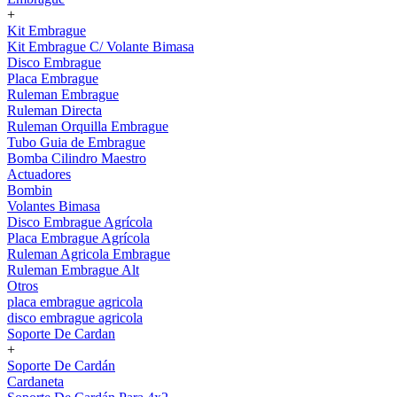
+
Kit Embrague
Kit Embrague C/ Volante Bimasa
Disco Embrague
Placa Embrague
Ruleman Embrague
Ruleman Directa
Ruleman Orquilla Embrague
Tubo Guia de Embrague
Bomba Cilindro Maestro
Actuadores
Bombin
Volantes Bimasa
Disco Embrague Agrícola
Placa Embrague Agrícola
Ruleman Agricola Embrague
Ruleman Embrague Alt
Otros
placa embrague agricola
disco embrague agricola
Soporte De Cardan
+
Soporte De Cardán
Cardaneta