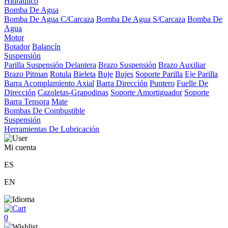
Hidráulico
Bomba De Agua
Bomba De Agua C/Carcaza
Bomba De Agua S/Carcaza
Bomba De
Agua
Motor
Botador
Balancín
Suspensión
Parilla Suspensión Delantera
Brazo Suspensión
Brazo Auxiliar
Brazo Pitman
Rotula
Bieleta
Buje
Bujes
Soporte Parilla
Eje Parilla
Barra Acomplamiento Axial
Barra Dirección
Puntero
Fuelle De
Dirección
Cazoletas-Grapodinas
Soporte Amortiguador
Soporte
Barra Tensora
Mate
Bombas De Combustible
Suspensión
Herramientas De Lubricación
Mi cuenta
ES
EN
0