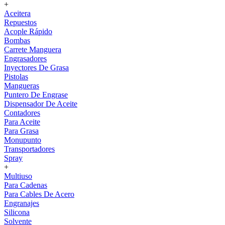
+
Aceitera
Repuestos
Acople Rápido
Bombas
Carrete Manguera
Engrasadores
Inyectores De Grasa
Pistolas
Mangueras
Puntero De Engrase
Dispensador De Aceite
Contadores
Para Aceite
Para Grasa
Monupunto
Transportadores
Spray
+
Multiuso
Para Cadenas
Para Cables De Acero
Engranajes
Silicona
Solvente