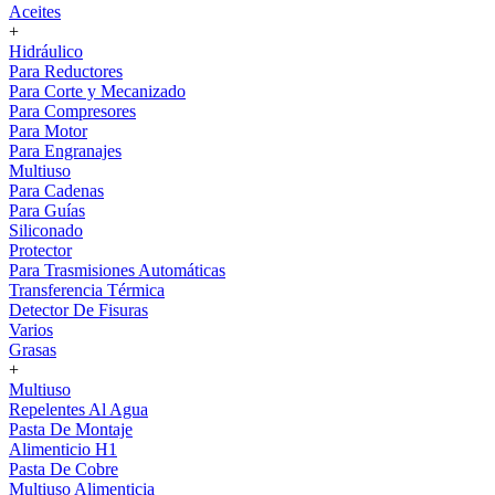
Aceites
+
Hidráulico
Para Reductores
Para Corte y Mecanizado
Para Compresores
Para Motor
Para Engranajes
Multiuso
Para Cadenas
Para Guías
Siliconado
Protector
Para Trasmisiones Automáticas
Transferencia Térmica
Detector De Fisuras
Varios
Grasas
+
Multiuso
Repelentes Al Agua
Pasta De Montaje
Alimenticio H1
Pasta De Cobre
Multiuso Alimenticia