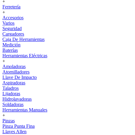
+
Ferretería
+
Accesorios
Varios
Seguridad
Cargadores
Caja De Herramientas
Medición
Baterías
Herramientas Eléctricas
+
Amoladoras
Atornilladores
Llave De Impacto
Aspiradoras
Taladros
Lijadoras
Hidrolavadoras
Soldadoras
Herramientas Manuales
+
Pinzas
Pinza Punta Fina
Llaves Allen