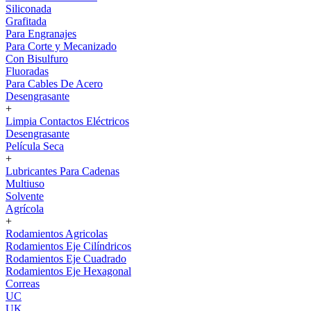
Siliconada
Grafitada
Para Engranajes
Para Corte y Mecanizado
Con Bisulfuro
Fluoradas
Para Cables De Acero
Desengrasante
+
Limpia Contactos Eléctricos
Desengrasante
Película Seca
+
Lubricantes Para Cadenas
Multiuso
Solvente
Agrícola
+
Rodamientos Agricolas
Rodamientos Eje Cilíndricos
Rodamientos Eje Cuadrado
Rodamientos Eje Hexagonal
Correas
UC
UK