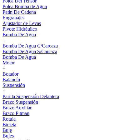
Polea Del Tensor
Polea Bomba de Agua
Patín De Cadena
Engranajes
Ajustador de Levas
Pivote Hidráulico
Bomba De Agua
+
Bomba De Agua C/Carcaza
Bomba De Agua S/Carcaza
Bomba De Agua
Motor
+
Botador
Balancín
Suspensión
+
Parilla Suspensión Delantera
Brazo Suspensión
Brazo Auxiliar
Brazo Pitman
Rotula
Bieleta
Buje
Bujes