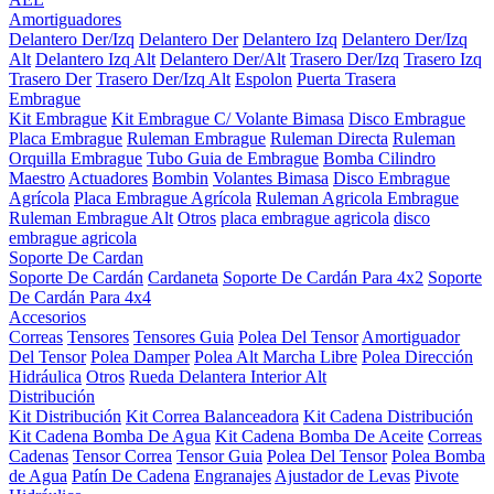
Amortiguadores
Delantero Der/Izq
Delantero Der
Delantero Izq
Delantero Der/Izq
Alt
Delantero Izq Alt
Delantero Der/Alt
Trasero Der/Izq
Trasero Izq
Trasero Der
Trasero Der/Izq Alt
Espolon
Puerta Trasera
Embrague
Kit Embrague
Kit Embrague C/ Volante Bimasa
Disco Embrague
Placa Embrague
Ruleman Embrague
Ruleman Directa
Ruleman
Orquilla Embrague
Tubo Guia de Embrague
Bomba Cilindro
Maestro
Actuadores
Bombin
Volantes Bimasa
Disco Embrague
Agrícola
Placa Embrague Agrícola
Ruleman Agricola Embrague
Ruleman Embrague Alt
Otros
placa embrague agricola
disco
embrague agricola
Soporte De Cardan
Soporte De Cardán
Cardaneta
Soporte De Cardán Para 4x2
Soporte
De Cardán Para 4x4
Accesorios
Correas
Tensores
Tensores Guia
Polea Del Tensor
Amortiguador
Del Tensor
Polea Damper
Polea Alt Marcha Libre
Polea Dirección
Hidráulica
Otros
Rueda Delantera Interior Alt
Distribución
Kit Distribución
Kit Correa Balanceadora
Kit Cadena Distribución
Kit Cadena Bomba De Agua
Kit Cadena Bomba De Aceite
Correas
Cadenas
Tensor Correa
Tensor Guia
Polea Del Tensor
Polea Bomba
de Agua
Patín De Cadena
Engranajes
Ajustador de Levas
Pivote