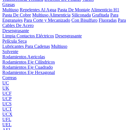
Grasas
Multiuso
Repelentes Al Agua
Pasta De Montaje
Alimenticio H1
Pasta De Cobre
Multiuso Alimenticia
Siliconada
Grafitada
Para
Engranajes
Para Corte y Mecanizado
Con Bisulfuro
Fluoradas
Para
Cables De Acero
Desengrasante
Limpia Contactos Eléctricos
Desengrasante
Película Seca
Lubricantes Para Cadenas
Multiuso
Solvente
Rodamientos Agricolas
Rodamientos Eje Cilíndricos
Rodamientos Eje Cuadrado
Rodamientos Eje Hexagonal
Correas
UC
UK
UCF
UCP
UCS
UCT
UCX
UFL
UEL
AEL