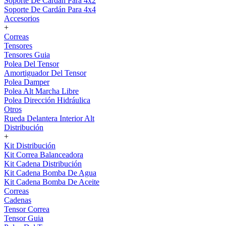
Soporte De Cardán Para 4x2
Soporte De Cardán Para 4x4
Accesorios
+
Correas
Tensores
Tensores Guia
Polea Del Tensor
Amortiguador Del Tensor
Polea Damper
Polea Alt Marcha Libre
Polea Dirección Hidráulica
Otros
Rueda Delantera Interior Alt
Distribución
+
Kit Distribución
Kit Correa Balanceadora
Kit Cadena Distribución
Kit Cadena Bomba De Agua
Kit Cadena Bomba De Aceite
Correas
Cadenas
Tensor Correa
Tensor Guia