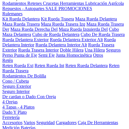
Rodamientos
Retenes
Crucetas
Herramientas
Lubricación
Agrícola
Repuestos - Autopartes
SALE
PROMOCIONES
Rulemanes
Kit Rueda Delantera
Kit Rueda Trasera
Maza Rueda Delantera
Maza Rueda Trasera
Maza Rueda Trasera Izq
Maza Rueda Trasera
Der
Maza Rueda Derecha Del
Maza Rueda Izquierda Del
Cubo
Maza Delantera
Cubo de Rueda Delantera
Cubo De Rueda Trasera
Rueda Delantera Exterior
Rueda Delantera Exterior Alt
Rueda
Delantera Interior
Rueda Delantera Interior Alt
Rueda Trasera
Exterior
Rueda Trasera Interior
Doble Hilera
Una Hilera
Seguros
Perno Punta de Eje
Semi Eje
Junta Homocinética
Otros
Retén
Reten Rueda Ext
Reten Rueda Int
Reten Rueda Delantera
Reten
Rueda Trasera
Rodamientos De Bolilla
Cono / Cubeta
Seguro Exterior
Seguro Interior
De cardan o Dado Con Oreja
4 Orejas
4 Tapas - 4 Platos
Dado Y Plato
Ferretería
Accesorios
Varios
Seguridad
Cargadores
Caja De Herramientas
Medición
Baterías