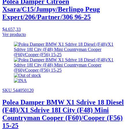
Polea Damper Citroen
Xsara/C15/Jumpy/Berlingo Peug
Expert/206/Partner/306 96-25
$4.657,33
Ver producto
SKU 544050120
Polea Damper BMW X1 Sdrive 18 Diesel
(F48)/X1 Sdrive 18I City (F48) Mini
Countryman Cooper (F60)/Cooper (F56)
15-25