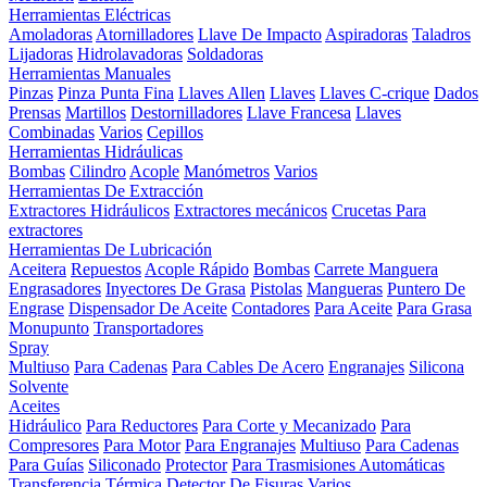
Herramientas Eléctricas
Amoladoras
Atornilladores
Llave De Impacto
Aspiradoras
Taladros
Lijadoras
Hidrolavadoras
Soldadoras
Herramientas Manuales
Pinzas
Pinza Punta Fina
Llaves Allen
Llaves
Llaves C-crique
Dados
Prensas
Martillos
Destornilladores
Llave Francesa
Llaves
Combinadas
Varios
Cepillos
Herramientas Hidráulicas
Bombas
Cilindro
Acople
Manómetros
Varios
Herramientas De Extracción
Extractores Hidráulicos
Extractores mecánicos
Crucetas Para
extractores
Herramientas De Lubricación
Aceitera
Repuestos
Acople Rápido
Bombas
Carrete Manguera
Engrasadores
Inyectores De Grasa
Pistolas
Mangueras
Puntero De
Engrase
Dispensador De Aceite
Contadores
Para Aceite
Para Grasa
Monupunto
Transportadores
Spray
Multiuso
Para Cadenas
Para Cables De Acero
Engranajes
Silicona
Solvente
Aceites
Hidráulico
Para Reductores
Para Corte y Mecanizado
Para
Compresores
Para Motor
Para Engranajes
Multiuso
Para Cadenas
Para Guías
Siliconado
Protector
Para Trasmisiones Automáticas
Transferencia Térmica
Detector De Fisuras
Varios