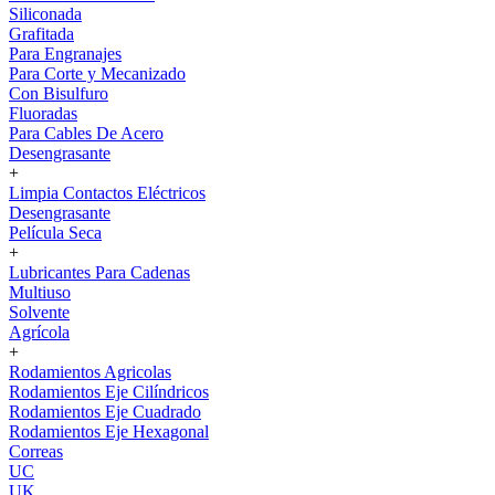
Siliconada
Grafitada
Para Engranajes
Para Corte y Mecanizado
Con Bisulfuro
Fluoradas
Para Cables De Acero
Desengrasante
+
Limpia Contactos Eléctricos
Desengrasante
Película Seca
+
Lubricantes Para Cadenas
Multiuso
Solvente
Agrícola
+
Rodamientos Agricolas
Rodamientos Eje Cilíndricos
Rodamientos Eje Cuadrado
Rodamientos Eje Hexagonal
Correas
UC
UK