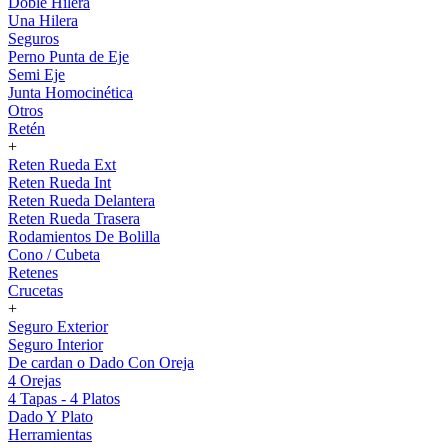
Doble Hilera
Una Hilera
Seguros
Perno Punta de Eje
Semi Eje
Junta Homocinética
Otros
Retén
+
Reten Rueda Ext
Reten Rueda Int
Reten Rueda Delantera
Reten Rueda Trasera
Rodamientos De Bolilla
Cono / Cubeta
Retenes
Crucetas
+
Seguro Exterior
Seguro Interior
De cardan o Dado Con Oreja
4 Orejas
4 Tapas - 4 Platos
Dado Y Plato
Herramientas