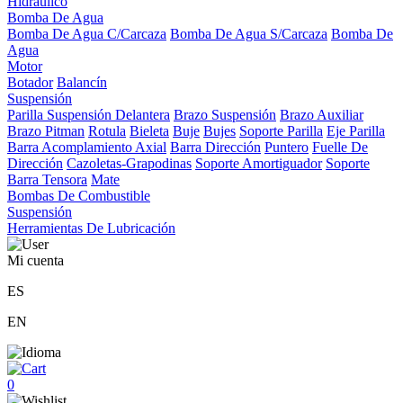
Hidráulico
Bomba De Agua
Bomba De Agua C/Carcaza
Bomba De Agua S/Carcaza
Bomba De
Agua
Motor
Botador
Balancín
Suspensión
Parilla Suspensión Delantera
Brazo Suspensión
Brazo Auxiliar
Brazo Pitman
Rotula
Bieleta
Buje
Bujes
Soporte Parilla
Eje Parilla
Barra Acomplamiento Axial
Barra Dirección
Puntero
Fuelle De
Dirección
Cazoletas-Grapodinas
Soporte Amortiguador
Soporte
Barra Tensora
Mate
Bombas De Combustible
Suspensión
Herramientas De Lubricación
Mi cuenta
ES
EN
0