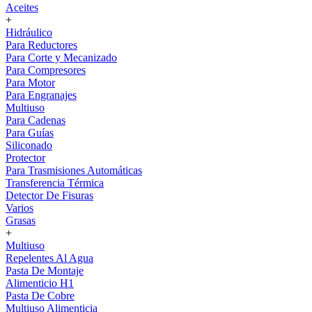
Aceites
+
Hidráulico
Para Reductores
Para Corte y Mecanizado
Para Compresores
Para Motor
Para Engranajes
Multiuso
Para Cadenas
Para Guías
Siliconado
Protector
Para Trasmisiones Automáticas
Transferencia Térmica
Detector De Fisuras
Varios
Grasas
+
Multiuso
Repelentes Al Agua
Pasta De Montaje
Alimenticio H1
Pasta De Cobre
Multiuso Alimenticia