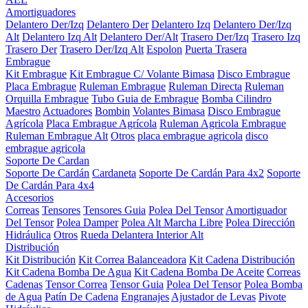
Amortiguadores
Delantero Der/Izq
Delantero Der
Delantero Izq
Delantero Der/Izq
Alt
Delantero Izq Alt
Delantero Der/Alt
Trasero Der/Izq
Trasero Izq
Trasero Der
Trasero Der/Izq Alt
Espolon
Puerta Trasera
Embrague
Kit Embrague
Kit Embrague C/ Volante Bimasa
Disco Embrague
Placa Embrague
Ruleman Embrague
Ruleman Directa
Ruleman
Orquilla Embrague
Tubo Guia de Embrague
Bomba Cilindro
Maestro
Actuadores
Bombin
Volantes Bimasa
Disco Embrague
Agrícola
Placa Embrague Agrícola
Ruleman Agricola Embrague
Ruleman Embrague Alt
Otros
placa embrague agricola
disco
embrague agricola
Soporte De Cardan
Soporte De Cardán
Cardaneta
Soporte De Cardán Para 4x2
Soporte
De Cardán Para 4x4
Accesorios
Correas
Tensores
Tensores Guia
Polea Del Tensor
Amortiguador
Del Tensor
Polea Damper
Polea Alt Marcha Libre
Polea Dirección
Hidráulica
Otros
Rueda Delantera Interior Alt
Distribución
Kit Distribución
Kit Correa Balanceadora
Kit Cadena Distribución
Kit Cadena Bomba De Agua
Kit Cadena Bomba De Aceite
Correas
Cadenas
Tensor Correa
Tensor Guia
Polea Del Tensor
Polea Bomba
de Agua
Patín De Cadena
Engranajes
Ajustador de Levas
Pivote