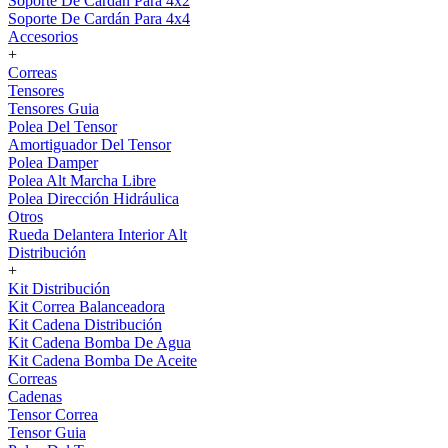
Soporte De Cardán Para 4x2
Soporte De Cardán Para 4x4
Accesorios
+
Correas
Tensores
Tensores Guia
Polea Del Tensor
Amortiguador Del Tensor
Polea Damper
Polea Alt Marcha Libre
Polea Dirección Hidráulica
Otros
Rueda Delantera Interior Alt
Distribución
+
Kit Distribución
Kit Correa Balanceadora
Kit Cadena Distribución
Kit Cadena Bomba De Agua
Kit Cadena Bomba De Aceite
Correas
Cadenas
Tensor Correa
Tensor Guia