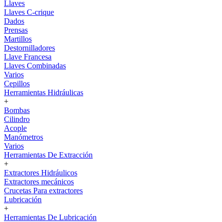
Llaves
Llaves C-crique
Dados
Prensas
Martillos
Destornilladores
Llave Francesa
Llaves Combinadas
Varios
Cepillos
Herramientas Hidráulicas
+
Bombas
Cilindro
Acople
Manómetros
Varios
Herramientas De Extracción
+
Extractores Hidráulicos
Extractores mecánicos
Crucetas Para extractores
Lubricación
+
Herramientas De Lubricación