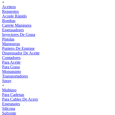
+
Aceitera
Repuestos
Acople Rápido
Bombas
Carrete Manguera
Engrasadores
Inyectores De Grasa
Pistolas
Mangueras
Puntero De Engrase
Dispensador De Aceite
Contadores
Para Aceite
Para Grasa
Monupunto
Transportadores
Spray
+
Multiuso
Para Cadenas
Para Cables De Acero
Engranajes
Silicona
Solvente