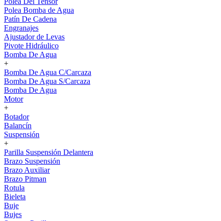
Polea Del Tensor
Polea Bomba de Agua
Patín De Cadena
Engranajes
Ajustador de Levas
Pivote Hidráulico
Bomba De Agua
+
Bomba De Agua C/Carcaza
Bomba De Agua S/Carcaza
Bomba De Agua
Motor
+
Botador
Balancín
Suspensión
+
Parilla Suspensión Delantera
Brazo Suspensión
Brazo Auxiliar
Brazo Pitman
Rotula
Bieleta
Buje
Bujes