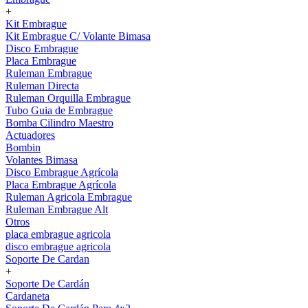
+
Kit Embrague
Kit Embrague C/ Volante Bimasa
Disco Embrague
Placa Embrague
Ruleman Embrague
Ruleman Directa
Ruleman Orquilla Embrague
Tubo Guia de Embrague
Bomba Cilindro Maestro
Actuadores
Bombin
Volantes Bimasa
Disco Embrague Agrícola
Placa Embrague Agrícola
Ruleman Agricola Embrague
Ruleman Embrague Alt
Otros
placa embrague agricola
disco embrague agricola
Soporte De Cardan
+
Soporte De Cardán
Cardaneta