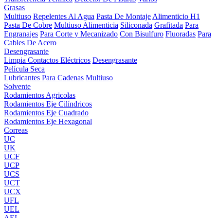
Grasas
Multiuso
Repelentes Al Agua
Pasta De Montaje
Alimenticio H1
Pasta De Cobre
Multiuso Alimenticia
Siliconada
Grafitada
Para
Engranajes
Para Corte y Mecanizado
Con Bisulfuro
Fluoradas
Para
Cables De Acero
Desengrasante
Limpia Contactos Eléctricos
Desengrasante
Película Seca
Lubricantes Para Cadenas
Multiuso
Solvente
Rodamientos Agricolas
Rodamientos Eje Cilíndricos
Rodamientos Eje Cuadrado
Rodamientos Eje Hexagonal
Correas
UC
UK
UCF
UCP
UCS
UCT
UCX
UFL
UEL
AEL