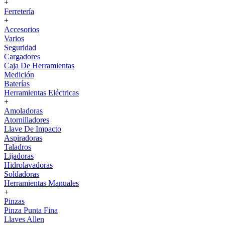
+
Ferretería
+
Accesorios
Varios
Seguridad
Cargadores
Caja De Herramientas
Medición
Baterías
Herramientas Eléctricas
+
Amoladoras
Atornilladores
Llave De Impacto
Aspiradoras
Taladros
Lijadoras
Hidrolavadoras
Soldadoras
Herramientas Manuales
+
Pinzas
Pinza Punta Fina
Llaves Allen