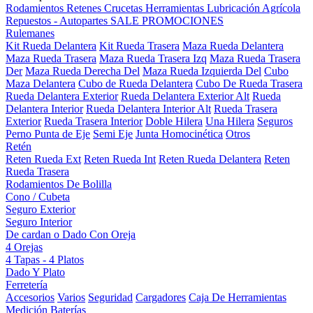
Rodamientos
Retenes
Crucetas
Herramientas
Lubricación
Agrícola
Repuestos - Autopartes
SALE
PROMOCIONES
Rulemanes
Kit Rueda Delantera
Kit Rueda Trasera
Maza Rueda Delantera
Maza Rueda Trasera
Maza Rueda Trasera Izq
Maza Rueda Trasera
Der
Maza Rueda Derecha Del
Maza Rueda Izquierda Del
Cubo
Maza Delantera
Cubo de Rueda Delantera
Cubo De Rueda Trasera
Rueda Delantera Exterior
Rueda Delantera Exterior Alt
Rueda
Delantera Interior
Rueda Delantera Interior Alt
Rueda Trasera
Exterior
Rueda Trasera Interior
Doble Hilera
Una Hilera
Seguros
Perno Punta de Eje
Semi Eje
Junta Homocinética
Otros
Retén
Reten Rueda Ext
Reten Rueda Int
Reten Rueda Delantera
Reten
Rueda Trasera
Rodamientos De Bolilla
Cono / Cubeta
Seguro Exterior
Seguro Interior
De cardan o Dado Con Oreja
4 Orejas
4 Tapas - 4 Platos
Dado Y Plato
Ferretería
Accesorios
Varios
Seguridad
Cargadores
Caja De Herramientas
Medición
Baterías