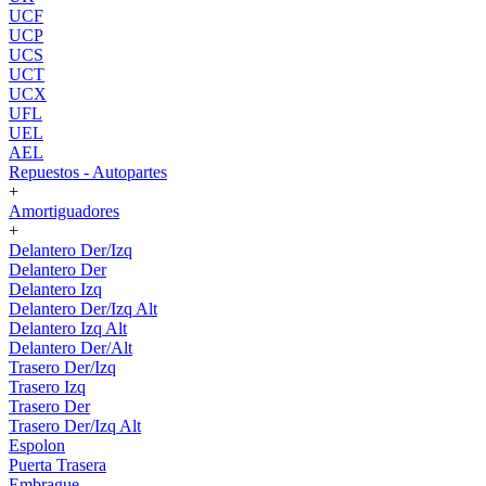
UCF
UCP
UCS
UCT
UCX
UFL
UEL
AEL
Repuestos - Autopartes
+
Amortiguadores
+
Delantero Der/Izq
Delantero Der
Delantero Izq
Delantero Der/Izq Alt
Delantero Izq Alt
Delantero Der/Alt
Trasero Der/Izq
Trasero Izq
Trasero Der
Trasero Der/Izq Alt
Espolon
Puerta Trasera
Embrague