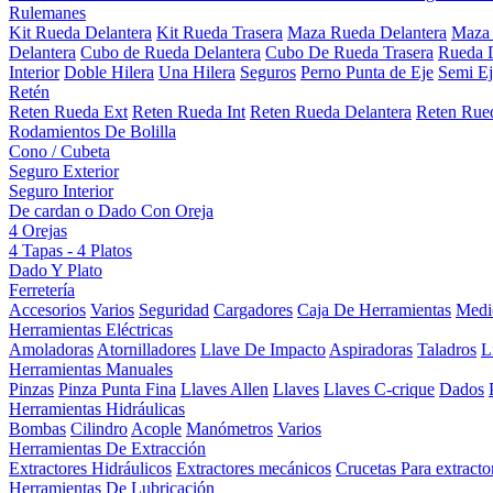
Rulemanes
Kit Rueda Delantera
Kit Rueda Trasera
Maza Rueda Delantera
Maza 
Delantera
Cubo de Rueda Delantera
Cubo De Rueda Trasera
Rueda D
Interior
Doble Hilera
Una Hilera
Seguros
Perno Punta de Eje
Semi Ej
Retén
Reten Rueda Ext
Reten Rueda Int
Reten Rueda Delantera
Reten Rued
Rodamientos De Bolilla
Cono / Cubeta
Seguro Exterior
Seguro Interior
De cardan o Dado Con Oreja
4 Orejas
4 Tapas - 4 Platos
Dado Y Plato
Ferretería
Accesorios
Varios
Seguridad
Cargadores
Caja De Herramientas
Medi
Herramientas Eléctricas
Amoladoras
Atornilladores
Llave De Impacto
Aspiradoras
Taladros
L
Herramientas Manuales
Pinzas
Pinza Punta Fina
Llaves Allen
Llaves
Llaves C-crique
Dados
Herramientas Hidráulicas
Bombas
Cilindro
Acople
Manómetros
Varios
Herramientas De Extracción
Extractores Hidráulicos
Extractores mecánicos
Crucetas Para extracto
Herramientas De Lubricación