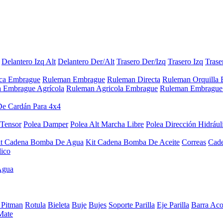
Delantero Izq Alt
Delantero Der/Alt
Trasero Der/Izq
Trasero Izq
Trase
aca Embrague
Ruleman Embrague
Ruleman Directa
Ruleman Orquilla
a Embrague Agrícola
Ruleman Agricola Embrague
Ruleman Embrague 
De Cardán Para 4x4
 Tensor
Polea Damper
Polea Alt Marcha Libre
Polea Dirección Hidrául
it Cadena Bomba De Agua
Kit Cadena Bomba De Aceite
Correas
Cad
lico
Agua
 Pitman
Rotula
Bieleta
Buje
Bujes
Soporte Parilla
Eje Parilla
Barra Aco
Mate