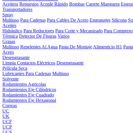
Aceitera
Repuestos
Acople Rápido
Bombas
Carrete Manguera
Engra
Transportadores
Spray
Multiuso
Para Cadenas
Para Cables De Acero
Engranajes
Silicona
So
Aceites
Hidráulico
Para Reductores
Para Corte y Mecanizado
Para Compreso
Térmica
Detector De Fisuras
Varios
Grasas
Multiuso
Repelentes Al Agua
Pasta De Montaje
Alimenticio H1
Past
Acero
Desengrasante
Limpia Contactos Eléctricos
Desengrasante
Película Seca
Lubricantes Para Cadenas
Multiuso
Solvente
Rodamientos Agricolas
Rodamientos Eje Cilíndricos
Rodamientos Eje Cuadrado
Rodamientos Eje Hexagonal
Correas
UC
UK
UCF
UCP
UCS