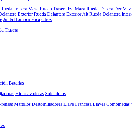
Rueda Trasera
Maza Rueda Trasera Izq
Maza Rueda Trasera Der
Maza
elantera Exterior
Rueda Delantera Exterior Alt
Rueda Delantera Interi
e
Junta Homocinética
Otros
a Trasera
ción
Baterías
ijadoras
Hidrolavadoras
Soldadoras
Prensas
Martillos
Destornilladores
Llave Francesa
Llaves Combinadas
res