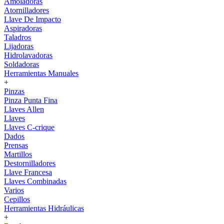
Amoladoras
Atornilladores
Llave De Impacto
Aspiradoras
Taladros
Lijadoras
Hidrolavadoras
Soldadoras
Herramientas Manuales
+
Pinzas
Pinza Punta Fina
Llaves Allen
Llaves
Llaves C-crique
Dados
Prensas
Martillos
Destornilladores
Llave Francesa
Llaves Combinadas
Varios
Cepillos
Herramientas Hidráulicas
+