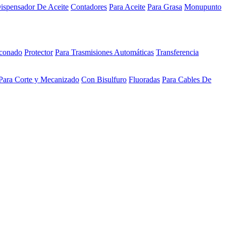
ispensador De Aceite
Contadores
Para Aceite
Para Grasa
Monupunto
iconado
Protector
Para Trasmisiones Automáticas
Transferencia
Para Corte y Mecanizado
Con Bisulfuro
Fluoradas
Para Cables De