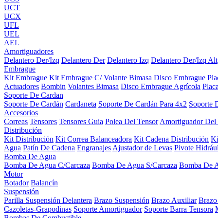
UCT
UCX
UFL
UEL
AEL
Amortiguadores
Delantero Der/Izq
Delantero Der
Delantero Izq
Delantero Der/Izq Alt
Embrague
Kit Embrague
Kit Embrague C/ Volante Bimasa
Disco Embrague
Pl
Actuadores
Bombin
Volantes Bimasa
Disco Embrague Agrícola
Plac
Soporte De Cardan
Soporte De Cardán
Cardaneta
Soporte De Cardán Para 4x2
Soporte 
Accesorios
Correas
Tensores
Tensores Guia
Polea Del Tensor
Amortiguador Del
Distribución
Kit Distribución
Kit Correa Balanceadora
Kit Cadena Distribución
K
Agua
Patín De Cadena
Engranajes
Ajustador de Levas
Pivote Hidráu
Bomba De Agua
Bomba De Agua C/Carcaza
Bomba De Agua S/Carcaza
Bomba De 
Motor
Botador
Balancín
Suspensión
Parilla Suspensión Delantera
Brazo Suspensión
Brazo Auxiliar
Brazo
Cazoletas-Grapodinas
Soporte Amortiguador
Soporte Barra Tensora
Bombas De Combustible