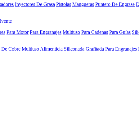
sadores
Inyectores De Grasa
Pistolas
Mangueras
Puntero De Engrase
D
lvente
res
Para Motor
Para Engranajes
Multiuso
Para Cadenas
Para Guías
Sil
a De Cobre
Multiuso Alimenticia
Siliconada
Grafitada
Para Engranajes