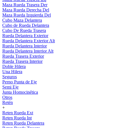
Maza Rueda Trasera Der
Maza Rueda Derecha Del
Maza Rueda Izquierda Del
Cubo Maza Delantera
Cubo de Rueda Delantera
Cubo De Rueda Trasera
Rueda Delantera Exterior
Rueda Delantera Exterior Alt
Rueda Delantera Interior
Rueda Delantera Interior Alt
Rueda Trasera Exterior
Rueda Trasera Interior
Doble Hilera
Una Hilera
Seguros
Perno Punta de Eje
Semi Eje
Junta Homocinética
Otros
Retén
+
Reten Rueda Ext
Reten Rueda Int
Reten Rueda Delantera