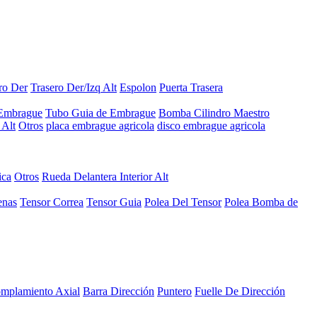
ro Der
Trasero Der/Izq Alt
Espolon
Puerta Trasera
 Embrague
Tubo Guia de Embrague
Bomba Cilindro Maestro
Alt
Otros
placa embrague agricola
disco embrague agricola
ica
Otros
Rueda Delantera Interior Alt
enas
Tensor Correa
Tensor Guia
Polea Del Tensor
Polea Bomba de
mplamiento Axial
Barra Dirección
Puntero
Fuelle De Dirección