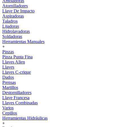
Amoladoras
Atornilladores
Llave De Impacto
Aspiradoras
Taladros
Lijadoras
Hidrolavadoras
Soldadoras
Herramientas Manuales
+
Pinzas
Pinza Punta Fina
Llaves Allen
Llaves
Llaves C-crique
Dados
Prensas
Martillos
Destornilladores
Llave Francesa
Llaves Combinadas
Varios
Cepillos
Herramientas Hidráulicas
+