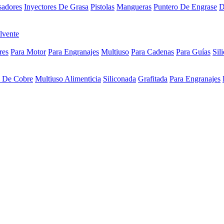
sadores
Inyectores De Grasa
Pistolas
Mangueras
Puntero De Engrase
D
lvente
res
Para Motor
Para Engranajes
Multiuso
Para Cadenas
Para Guías
Sil
a De Cobre
Multiuso Alimenticia
Siliconada
Grafitada
Para Engranajes