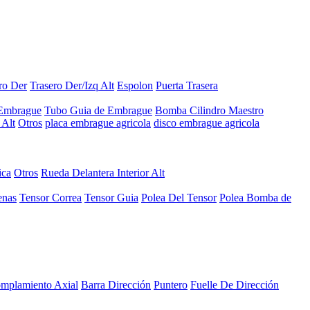
ro Der
Trasero Der/Izq Alt
Espolon
Puerta Trasera
 Embrague
Tubo Guia de Embrague
Bomba Cilindro Maestro
Alt
Otros
placa embrague agricola
disco embrague agricola
ica
Otros
Rueda Delantera Interior Alt
enas
Tensor Correa
Tensor Guia
Polea Del Tensor
Polea Bomba de
mplamiento Axial
Barra Dirección
Puntero
Fuelle De Dirección