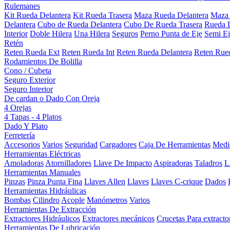
Rulemanes
Kit Rueda Delantera
Kit Rueda Trasera
Maza Rueda Delantera
Maza 
Delantera
Cubo de Rueda Delantera
Cubo De Rueda Trasera
Rueda D
Interior
Doble Hilera
Una Hilera
Seguros
Perno Punta de Eje
Semi Ej
Retén
Reten Rueda Ext
Reten Rueda Int
Reten Rueda Delantera
Reten Rued
Rodamientos De Bolilla
Cono / Cubeta
Seguro Exterior
Seguro Interior
De cardan o Dado Con Oreja
4 Orejas
4 Tapas - 4 Platos
Dado Y Plato
Ferretería
Accesorios
Varios
Seguridad
Cargadores
Caja De Herramientas
Medi
Herramientas Eléctricas
Amoladoras
Atornilladores
Llave De Impacto
Aspiradoras
Taladros
L
Herramientas Manuales
Pinzas
Pinza Punta Fina
Llaves Allen
Llaves
Llaves C-crique
Dados
Herramientas Hidráulicas
Bombas
Cilindro
Acople
Manómetros
Varios
Herramientas De Extracción
Extractores Hidráulicos
Extractores mecánicos
Crucetas Para extracto
Herramientas De Lubricación