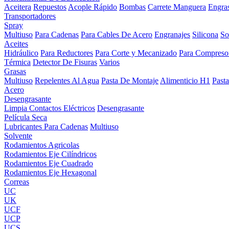
Aceitera
Repuestos
Acople Rápido
Bombas
Carrete Manguera
Engra
Transportadores
Spray
Multiuso
Para Cadenas
Para Cables De Acero
Engranajes
Silicona
So
Aceites
Hidráulico
Para Reductores
Para Corte y Mecanizado
Para Compreso
Térmica
Detector De Fisuras
Varios
Grasas
Multiuso
Repelentes Al Agua
Pasta De Montaje
Alimenticio H1
Past
Acero
Desengrasante
Limpia Contactos Eléctricos
Desengrasante
Película Seca
Lubricantes Para Cadenas
Multiuso
Solvente
Rodamientos Agricolas
Rodamientos Eje Cilíndricos
Rodamientos Eje Cuadrado
Rodamientos Eje Hexagonal
Correas
UC
UK
UCF
UCP
UCS