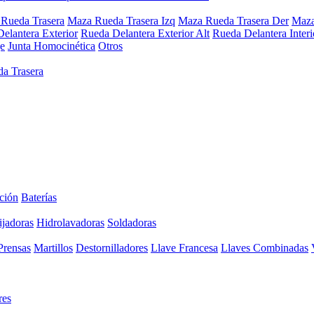
Rueda Trasera
Maza Rueda Trasera Izq
Maza Rueda Trasera Der
Maza
elantera Exterior
Rueda Delantera Exterior Alt
Rueda Delantera Interi
e
Junta Homocinética
Otros
a Trasera
ción
Baterías
ijadoras
Hidrolavadoras
Soldadoras
Prensas
Martillos
Destornilladores
Llave Francesa
Llaves Combinadas
res