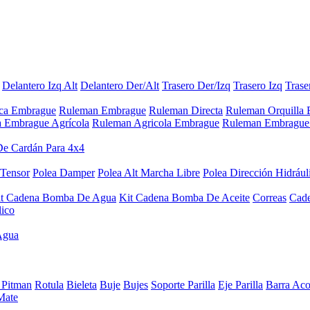
Delantero Izq Alt
Delantero Der/Alt
Trasero Der/Izq
Trasero Izq
Trase
aca Embrague
Ruleman Embrague
Ruleman Directa
Ruleman Orquilla
a Embrague Agrícola
Ruleman Agricola Embrague
Ruleman Embrague 
De Cardán Para 4x4
 Tensor
Polea Damper
Polea Alt Marcha Libre
Polea Dirección Hidrául
it Cadena Bomba De Agua
Kit Cadena Bomba De Aceite
Correas
Cad
lico
Agua
 Pitman
Rotula
Bieleta
Buje
Bujes
Soporte Parilla
Eje Parilla
Barra Aco
Mate