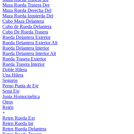
Maza Rueda Trasera Der
Maza Rueda Derecha Del
Maza Rueda Izquierda Del
Cubo Maza Delantera
Cubo de Rueda Delantera
Cubo De Rueda Trasera
Rueda Delantera Exterior
Rueda Delantera Exterior Alt
Rueda Delantera Interior
Rueda Delantera Interior Alt
Rueda Trasera Exterior
Rueda Trasera Interior
Doble Hilera
Una Hilera
Seguros
Perno Punta de Eje
Semi Eje
Junta Homocinética
Otros
Retén
+
Reten Rueda Ext
Reten Rueda Int
Reten Rueda Delantera