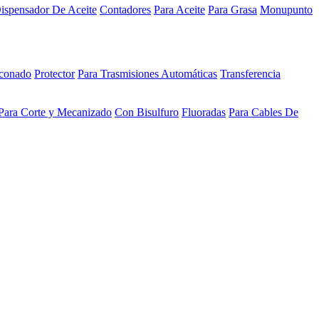
ispensador De Aceite
Contadores
Para Aceite
Para Grasa
Monupunto
iconado
Protector
Para Trasmisiones Automáticas
Transferencia
Para Corte y Mecanizado
Con Bisulfuro
Fluoradas
Para Cables De