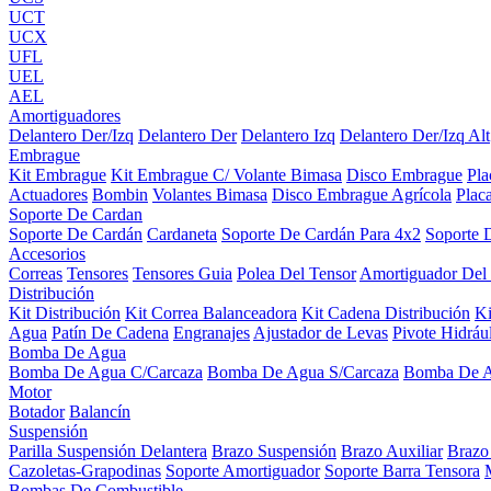
UCT
UCX
UFL
UEL
AEL
Amortiguadores
Delantero Der/Izq
Delantero Der
Delantero Izq
Delantero Der/Izq Alt
Embrague
Kit Embrague
Kit Embrague C/ Volante Bimasa
Disco Embrague
Pl
Actuadores
Bombin
Volantes Bimasa
Disco Embrague Agrícola
Plac
Soporte De Cardan
Soporte De Cardán
Cardaneta
Soporte De Cardán Para 4x2
Soporte 
Accesorios
Correas
Tensores
Tensores Guia
Polea Del Tensor
Amortiguador Del
Distribución
Kit Distribución
Kit Correa Balanceadora
Kit Cadena Distribución
K
Agua
Patín De Cadena
Engranajes
Ajustador de Levas
Pivote Hidráu
Bomba De Agua
Bomba De Agua C/Carcaza
Bomba De Agua S/Carcaza
Bomba De 
Motor
Botador
Balancín
Suspensión
Parilla Suspensión Delantera
Brazo Suspensión
Brazo Auxiliar
Brazo
Cazoletas-Grapodinas
Soporte Amortiguador
Soporte Barra Tensora
Bombas De Combustible