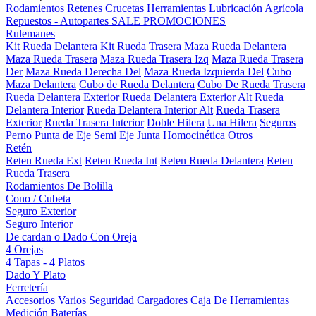
Rodamientos
Retenes
Crucetas
Herramientas
Lubricación
Agrícola
Repuestos - Autopartes
SALE
PROMOCIONES
Rulemanes
Kit Rueda Delantera
Kit Rueda Trasera
Maza Rueda Delantera
Maza Rueda Trasera
Maza Rueda Trasera Izq
Maza Rueda Trasera
Der
Maza Rueda Derecha Del
Maza Rueda Izquierda Del
Cubo
Maza Delantera
Cubo de Rueda Delantera
Cubo De Rueda Trasera
Rueda Delantera Exterior
Rueda Delantera Exterior Alt
Rueda
Delantera Interior
Rueda Delantera Interior Alt
Rueda Trasera
Exterior
Rueda Trasera Interior
Doble Hilera
Una Hilera
Seguros
Perno Punta de Eje
Semi Eje
Junta Homocinética
Otros
Retén
Reten Rueda Ext
Reten Rueda Int
Reten Rueda Delantera
Reten
Rueda Trasera
Rodamientos De Bolilla
Cono / Cubeta
Seguro Exterior
Seguro Interior
De cardan o Dado Con Oreja
4 Orejas
4 Tapas - 4 Platos
Dado Y Plato
Ferretería
Accesorios
Varios
Seguridad
Cargadores
Caja De Herramientas
Medición
Baterías