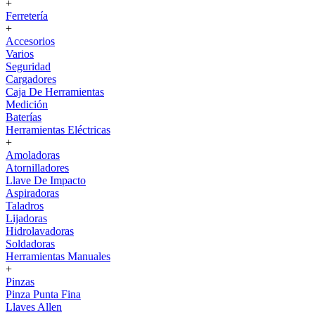
+
Ferretería
+
Accesorios
Varios
Seguridad
Cargadores
Caja De Herramientas
Medición
Baterías
Herramientas Eléctricas
+
Amoladoras
Atornilladores
Llave De Impacto
Aspiradoras
Taladros
Lijadoras
Hidrolavadoras
Soldadoras
Herramientas Manuales
+
Pinzas
Pinza Punta Fina
Llaves Allen