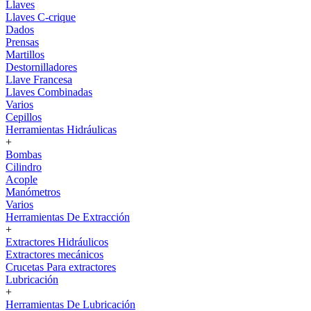
Llaves
Llaves C-crique
Dados
Prensas
Martillos
Destornilladores
Llave Francesa
Llaves Combinadas
Varios
Cepillos
Herramientas Hidráulicas
+
Bombas
Cilindro
Acople
Manómetros
Varios
Herramientas De Extracción
+
Extractores Hidráulicos
Extractores mecánicos
Crucetas Para extractores
Lubricación
+
Herramientas De Lubricación