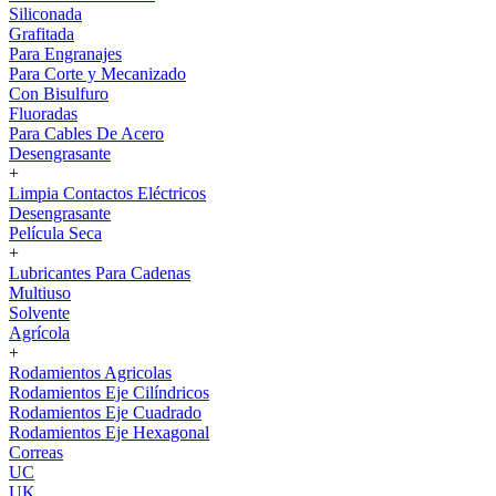
Siliconada
Grafitada
Para Engranajes
Para Corte y Mecanizado
Con Bisulfuro
Fluoradas
Para Cables De Acero
Desengrasante
+
Limpia Contactos Eléctricos
Desengrasante
Película Seca
+
Lubricantes Para Cadenas
Multiuso
Solvente
Agrícola
+
Rodamientos Agricolas
Rodamientos Eje Cilíndricos
Rodamientos Eje Cuadrado
Rodamientos Eje Hexagonal
Correas
UC
UK