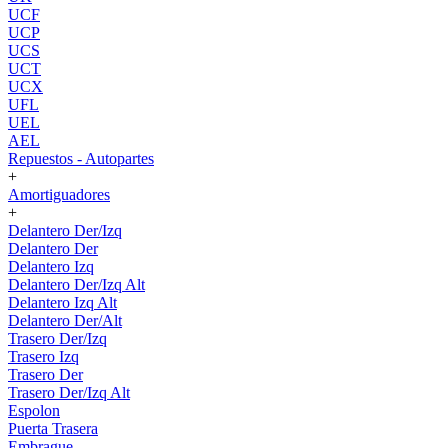
UCF
UCP
UCS
UCT
UCX
UFL
UEL
AEL
Repuestos - Autopartes
+
Amortiguadores
+
Delantero Der/Izq
Delantero Der
Delantero Izq
Delantero Der/Izq Alt
Delantero Izq Alt
Delantero Der/Alt
Trasero Der/Izq
Trasero Izq
Trasero Der
Trasero Der/Izq Alt
Espolon
Puerta Trasera
Embrague