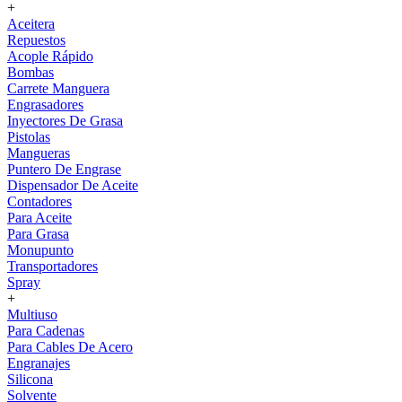
+
Aceitera
Repuestos
Acople Rápido
Bombas
Carrete Manguera
Engrasadores
Inyectores De Grasa
Pistolas
Mangueras
Puntero De Engrase
Dispensador De Aceite
Contadores
Para Aceite
Para Grasa
Monupunto
Transportadores
Spray
+
Multiuso
Para Cadenas
Para Cables De Acero
Engranajes
Silicona
Solvente