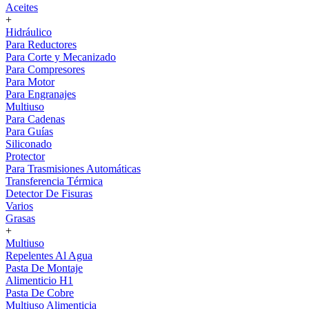
Aceites
+
Hidráulico
Para Reductores
Para Corte y Mecanizado
Para Compresores
Para Motor
Para Engranajes
Multiuso
Para Cadenas
Para Guías
Siliconado
Protector
Para Trasmisiones Automáticas
Transferencia Térmica
Detector De Fisuras
Varios
Grasas
+
Multiuso
Repelentes Al Agua
Pasta De Montaje
Alimenticio H1
Pasta De Cobre
Multiuso Alimenticia