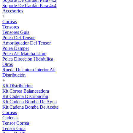
Soporte De Cardán Para 4x2
Soporte De Cardán Para 4x4
Accesorios
+
Correas
Tensores
Tensores Guia
Polea Del Tensor
Amortiguador Del Tensor
Polea Damper
Polea Alt Marcha Libre
Polea Dirección Hidráulica
Otros
Rueda Delantera Interior Alt
Distribución
+
Kit Distribución
Kit Correa Balanceadora
Kit Cadena Distribución
Kit Cadena Bomba De Agua
Kit Cadena Bomba De Aceite
Correas
Cadenas
Tensor Correa
Tensor Guia