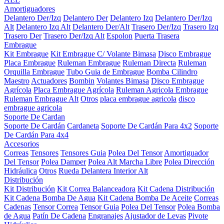
Amortiguadores
Delantero Der/Izq
Delantero Der
Delantero Izq
Delantero Der/Izq
Alt
Delantero Izq Alt
Delantero Der/Alt
Trasero Der/Izq
Trasero Izq
Trasero Der
Trasero Der/Izq Alt
Espolon
Puerta Trasera
Embrague
Kit Embrague
Kit Embrague C/ Volante Bimasa
Disco Embrague
Placa Embrague
Ruleman Embrague
Ruleman Directa
Ruleman
Orquilla Embrague
Tubo Guia de Embrague
Bomba Cilindro
Maestro
Actuadores
Bombin
Volantes Bimasa
Disco Embrague
Agrícola
Placa Embrague Agrícola
Ruleman Agricola Embrague
Ruleman Embrague Alt
Otros
placa embrague agricola
disco
embrague agricola
Soporte De Cardan
Soporte De Cardán
Cardaneta
Soporte De Cardán Para 4x2
Soporte
De Cardán Para 4x4
Accesorios
Correas
Tensores
Tensores Guia
Polea Del Tensor
Amortiguador
Del Tensor
Polea Damper
Polea Alt Marcha Libre
Polea Dirección
Hidráulica
Otros
Rueda Delantera Interior Alt
Distribución
Kit Distribución
Kit Correa Balanceadora
Kit Cadena Distribución
Kit Cadena Bomba De Agua
Kit Cadena Bomba De Aceite
Correas
Cadenas
Tensor Correa
Tensor Guia
Polea Del Tensor
Polea Bomba
de Agua
Patín De Cadena
Engranajes
Ajustador de Levas
Pivote