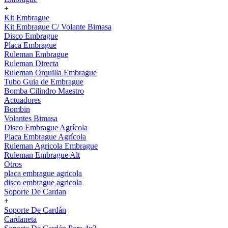
+
Kit Embrague
Kit Embrague C/ Volante Bimasa
Disco Embrague
Placa Embrague
Ruleman Embrague
Ruleman Directa
Ruleman Orquilla Embrague
Tubo Guia de Embrague
Bomba Cilindro Maestro
Actuadores
Bombin
Volantes Bimasa
Disco Embrague Agrícola
Placa Embrague Agrícola
Ruleman Agricola Embrague
Ruleman Embrague Alt
Otros
placa embrague agricola
disco embrague agricola
Soporte De Cardan
+
Soporte De Cardán
Cardaneta