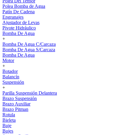
Polea Del Tensor
Polea Bomba de Agua
Patín De Cadena
Engranajes
Ajustador de Levas
Pivote Hidráulico
Bomba De Agua
+
Bomba De Agua C/Carcaza
Bomba De Agua S/Carcaza
Bomba De Agua
Motor
+
Botador
Balancín
Suspensión
+
Parilla Suspensión Delantera
Brazo Suspensión
Brazo Auxiliar
Brazo Pitman
Rotula
Bieleta
Buje
Bujes