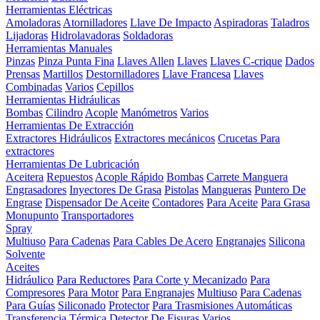
Herramientas Eléctricas
Amoladoras
Atornilladores
Llave De Impacto
Aspiradoras
Taladros
Lijadoras
Hidrolavadoras
Soldadoras
Herramientas Manuales
Pinzas
Pinza Punta Fina
Llaves Allen
Llaves
Llaves C-crique
Dados
Prensas
Martillos
Destornilladores
Llave Francesa
Llaves
Combinadas
Varios
Cepillos
Herramientas Hidráulicas
Bombas
Cilindro
Acople
Manómetros
Varios
Herramientas De Extracción
Extractores Hidráulicos
Extractores mecánicos
Crucetas Para
extractores
Herramientas De Lubricación
Aceitera
Repuestos
Acople Rápido
Bombas
Carrete Manguera
Engrasadores
Inyectores De Grasa
Pistolas
Mangueras
Puntero De
Engrase
Dispensador De Aceite
Contadores
Para Aceite
Para Grasa
Monupunto
Transportadores
Spray
Multiuso
Para Cadenas
Para Cables De Acero
Engranajes
Silicona
Solvente
Aceites
Hidráulico
Para Reductores
Para Corte y Mecanizado
Para
Compresores
Para Motor
Para Engranajes
Multiuso
Para Cadenas
Para Guías
Siliconado
Protector
Para Trasmisiones Automáticas
Transferencia Térmica
Detector De Fisuras
Varios