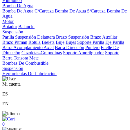
Hidráulico
Bomba De Agua
Bomba De Agua C/Carcaza
Bomba De Agua S/Carcaza
Bomba De
Agua
Motor
Botador
Balancín
Suspensión
Parilla Suspensión Delantera
Brazo Suspensión
Brazo Auxiliar
Brazo Pitman
Rotula
Bieleta
Buje
Bujes
Soporte Parilla
Eje Parilla
Barra Acomplamiento Axial
Barra Dirección
Puntero
Fuelle De
Dirección
Cazoletas-Grapodinas
Soporte Amortiguador
Soporte
Barra Tensora
Mate
Bombas De Combustible
Suspensión
Herramientas De Lubricación
Mi cuenta
ES
EN
0