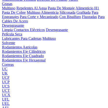
Grasas
Multiuso
Repelentes Al Agua
Pasta De Montaje
Alimenticio H1
Pasta De Cobre
Multiuso Alimenticia
Siliconada
Grafitada
Para
Engranajes
Para Corte y Mecanizado
Con Bisulfuro
Fluoradas
Para
Cables De Acero
Desengrasante
Limpia Contactos Eléctricos
Desengrasante
Película Seca
Lubricantes Para Cadenas
Multiuso
Solvente
Rodamientos Agricolas
Rodamientos Eje Cilíndricos
Rodamientos Eje Cuadrado
Rodamientos Eje Hexagonal
Correas
UC
UK
UCF
UCP
UCS
UCT
UCX
UFL
UEL
AEL