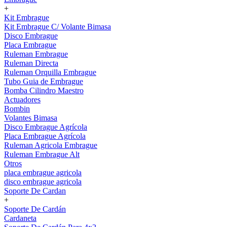
+
Kit Embrague
Kit Embrague C/ Volante Bimasa
Disco Embrague
Placa Embrague
Ruleman Embrague
Ruleman Directa
Ruleman Orquilla Embrague
Tubo Guia de Embrague
Bomba Cilindro Maestro
Actuadores
Bombin
Volantes Bimasa
Disco Embrague Agrícola
Placa Embrague Agrícola
Ruleman Agricola Embrague
Ruleman Embrague Alt
Otros
placa embrague agricola
disco embrague agricola
Soporte De Cardan
+
Soporte De Cardán
Cardaneta