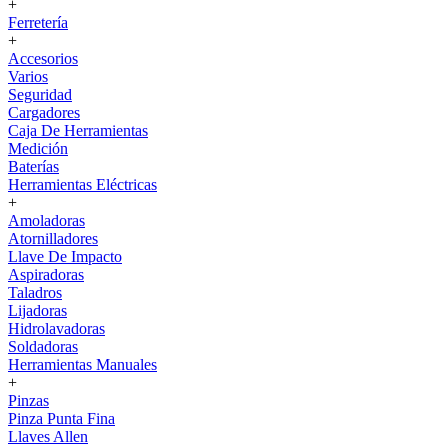
+
Ferretería
+
Accesorios
Varios
Seguridad
Cargadores
Caja De Herramientas
Medición
Baterías
Herramientas Eléctricas
+
Amoladoras
Atornilladores
Llave De Impacto
Aspiradoras
Taladros
Lijadoras
Hidrolavadoras
Soldadoras
Herramientas Manuales
+
Pinzas
Pinza Punta Fina
Llaves Allen