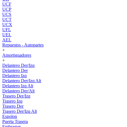
UCF
UCP
UCS
UCT
UCX
UFL
UEL
AEL
Repuestos - Autopartes
+
Amortiguadores
+
Delantero Der/Izq
Delantero Der
Delantero Izq
Delantero Der/Izq Alt
Delantero Izq Alt
Delantero Der/Alt
Trasero Der/Izq
Trasero Izq
Trasero Der
Trasero Der/Izq Alt
Espolon
Puerta Trasera
Embrague