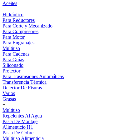
Aceites
+
Hidráulico
Para Reductores
Para Corte y Mecanizado
Para Compresores
Para Motor
Para Engranajes
Multiuso
Para Cadenas
Para Guías
Siliconado
Protector
Para Trasmisiones Automáticas
Transferencia Térmica
Detector De Fisuras
Varios
Grasas
+
Multiuso
Repelentes Al Agua
Pasta De Montaje
Alimenticio H1
Pasta De Cobre
Multiuso Alimenticia