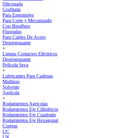
Siliconada
Grafitada
Para Engranajes
Para Corte y Mecanizado
Con Bisulfuro
Fluoradas
Para Cables De Acero
Desengrasante
+
Limpia Contactos Eléctricos
Desengrasante
Película Seca
+
Lubricantes Para Cadenas
Multiuso
Solvente
Agrícola
+
Rodamientos Agricolas
Rodamientos Eje Cilíndricos
Rodamientos Eje Cuadrado
Rodamientos Eje Hexagonal
Correas
UC
UK