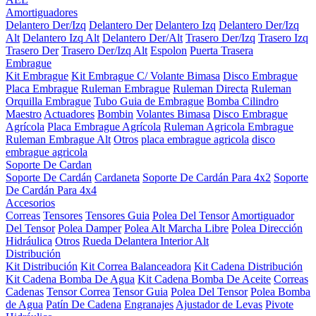
Amortiguadores
Delantero Der/Izq
Delantero Der
Delantero Izq
Delantero Der/Izq
Alt
Delantero Izq Alt
Delantero Der/Alt
Trasero Der/Izq
Trasero Izq
Trasero Der
Trasero Der/Izq Alt
Espolon
Puerta Trasera
Embrague
Kit Embrague
Kit Embrague C/ Volante Bimasa
Disco Embrague
Placa Embrague
Ruleman Embrague
Ruleman Directa
Ruleman
Orquilla Embrague
Tubo Guia de Embrague
Bomba Cilindro
Maestro
Actuadores
Bombin
Volantes Bimasa
Disco Embrague
Agrícola
Placa Embrague Agrícola
Ruleman Agricola Embrague
Ruleman Embrague Alt
Otros
placa embrague agricola
disco
embrague agricola
Soporte De Cardan
Soporte De Cardán
Cardaneta
Soporte De Cardán Para 4x2
Soporte
De Cardán Para 4x4
Accesorios
Correas
Tensores
Tensores Guia
Polea Del Tensor
Amortiguador
Del Tensor
Polea Damper
Polea Alt Marcha Libre
Polea Dirección
Hidráulica
Otros
Rueda Delantera Interior Alt
Distribución
Kit Distribución
Kit Correa Balanceadora
Kit Cadena Distribución
Kit Cadena Bomba De Agua
Kit Cadena Bomba De Aceite
Correas
Cadenas
Tensor Correa
Tensor Guia
Polea Del Tensor
Polea Bomba
de Agua
Patín De Cadena
Engranajes
Ajustador de Levas
Pivote