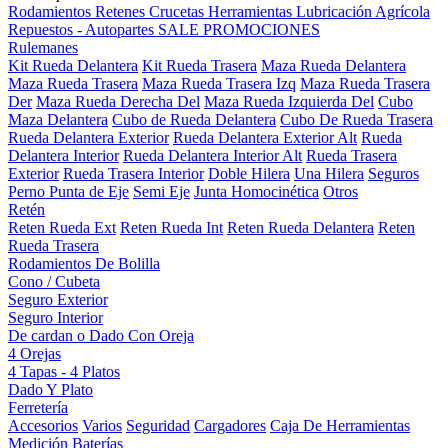
Rodamientos
Retenes
Crucetas
Herramientas
Lubricación
Agrícola
Repuestos - Autopartes
SALE
PROMOCIONES
Rulemanes
Kit Rueda Delantera
Kit Rueda Trasera
Maza Rueda Delantera
Maza Rueda Trasera
Maza Rueda Trasera Izq
Maza Rueda Trasera
Der
Maza Rueda Derecha Del
Maza Rueda Izquierda Del
Cubo
Maza Delantera
Cubo de Rueda Delantera
Cubo De Rueda Trasera
Rueda Delantera Exterior
Rueda Delantera Exterior Alt
Rueda
Delantera Interior
Rueda Delantera Interior Alt
Rueda Trasera
Exterior
Rueda Trasera Interior
Doble Hilera
Una Hilera
Seguros
Perno Punta de Eje
Semi Eje
Junta Homocinética
Otros
Retén
Reten Rueda Ext
Reten Rueda Int
Reten Rueda Delantera
Reten
Rueda Trasera
Rodamientos De Bolilla
Cono / Cubeta
Seguro Exterior
Seguro Interior
De cardan o Dado Con Oreja
4 Orejas
4 Tapas - 4 Platos
Dado Y Plato
Ferretería
Accesorios
Varios
Seguridad
Cargadores
Caja De Herramientas
Medición
Baterías