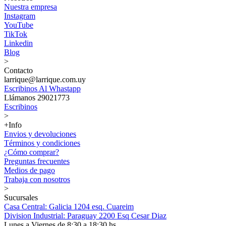
Nuestra empresa
Instagram
YouTube
TikTok
Linkedin
Blog
>
Contacto
larrique@larrique.com.uy
Escribinos Al Whastapp
Llámanos 29021773
Escribinos
>
+Info
Envios y devoluciones
Términos y condiciones
¿Cómo comprar?
Preguntas frecuentes
Medios de pago
Trabaja con nosotros
>
Sucursales
Casa Central: Galicia 1204 esq. Cuareim
Division Industrial: Paraguay 2200 Esq Cesar Diaz
Lunes a Viernes de 8:30 a 18:30 hs