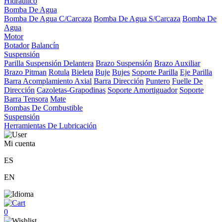
Hidráulico
Bomba De Agua
Bomba De Agua C/Carcaza
Bomba De Agua S/Carcaza
Bomba De
Agua
Motor
Botador
Balancín
Suspensión
Parilla Suspensión Delantera
Brazo Suspensión
Brazo Auxiliar
Brazo Pitman
Rotula
Bieleta
Buje
Bujes
Soporte Parilla
Eje Parilla
Barra Acomplamiento Axial
Barra Dirección
Puntero
Fuelle De
Dirección
Cazoletas-Grapodinas
Soporte Amortiguador
Soporte
Barra Tensora
Mate
Bombas De Combustible
Suspensión
Herramientas De Lubricación
Mi cuenta
ES
EN
0