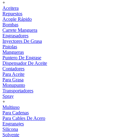
+
Aceitera
Repuestos
Acople Rápido
Bombas
Carrete Manguera
Engrasadores
Inyectores De Grasa
Pistolas
Mangueras
Puntero De Engrase
Dispensador De Aceite
Contadores
Para Aceite
Para Grasa
Monupunto
Transportadores
Spray
+
Multiuso
Para Cadenas
Para Cables De Acero
Engranajes
Silicona
Solvente