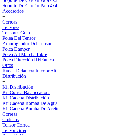
Soporte De Cardán Para 4x2
Soporte De Cardán Para 4x4
Accesorios
+
Correas
Tensores
Tensores Guia
Polea Del Tensor
Amortiguador Del Tensor
Polea Damper
Polea Alt Marcha Libre
Polea Dirección Hidráulica
Otros
Rueda Delantera Interior Alt
Distribución
+
Kit Distribución
Kit Correa Balanceadora
Kit Cadena Distribución
Kit Cadena Bomba De Agua
Kit Cadena Bomba De Aceite
Correas
Cadenas
Tensor Correa
Tensor Guia