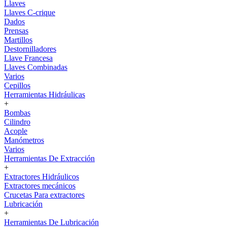
Llaves
Llaves C-crique
Dados
Prensas
Martillos
Destornilladores
Llave Francesa
Llaves Combinadas
Varios
Cepillos
Herramientas Hidráulicas
+
Bombas
Cilindro
Acople
Manómetros
Varios
Herramientas De Extracción
+
Extractores Hidráulicos
Extractores mecánicos
Crucetas Para extractores
Lubricación
+
Herramientas De Lubricación