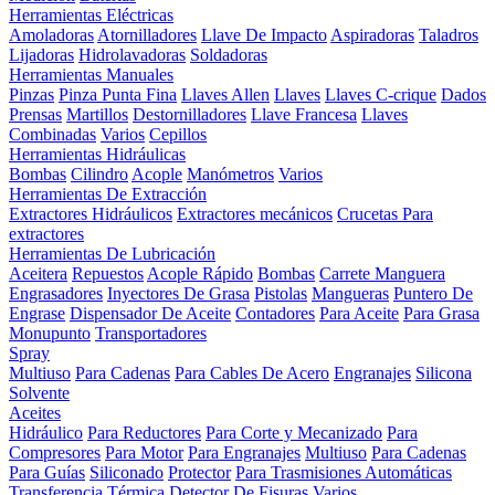
Herramientas Eléctricas
Amoladoras
Atornilladores
Llave De Impacto
Aspiradoras
Taladros
Lijadoras
Hidrolavadoras
Soldadoras
Herramientas Manuales
Pinzas
Pinza Punta Fina
Llaves Allen
Llaves
Llaves C-crique
Dados
Prensas
Martillos
Destornilladores
Llave Francesa
Llaves
Combinadas
Varios
Cepillos
Herramientas Hidráulicas
Bombas
Cilindro
Acople
Manómetros
Varios
Herramientas De Extracción
Extractores Hidráulicos
Extractores mecánicos
Crucetas Para
extractores
Herramientas De Lubricación
Aceitera
Repuestos
Acople Rápido
Bombas
Carrete Manguera
Engrasadores
Inyectores De Grasa
Pistolas
Mangueras
Puntero De
Engrase
Dispensador De Aceite
Contadores
Para Aceite
Para Grasa
Monupunto
Transportadores
Spray
Multiuso
Para Cadenas
Para Cables De Acero
Engranajes
Silicona
Solvente
Aceites
Hidráulico
Para Reductores
Para Corte y Mecanizado
Para
Compresores
Para Motor
Para Engranajes
Multiuso
Para Cadenas
Para Guías
Siliconado
Protector
Para Trasmisiones Automáticas
Transferencia Térmica
Detector De Fisuras
Varios