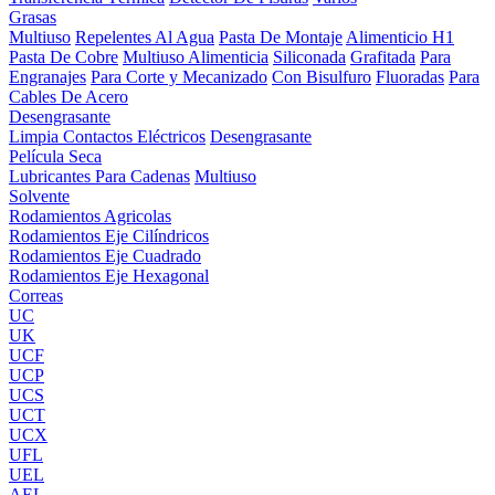
Grasas
Multiuso
Repelentes Al Agua
Pasta De Montaje
Alimenticio H1
Pasta De Cobre
Multiuso Alimenticia
Siliconada
Grafitada
Para
Engranajes
Para Corte y Mecanizado
Con Bisulfuro
Fluoradas
Para
Cables De Acero
Desengrasante
Limpia Contactos Eléctricos
Desengrasante
Película Seca
Lubricantes Para Cadenas
Multiuso
Solvente
Rodamientos Agricolas
Rodamientos Eje Cilíndricos
Rodamientos Eje Cuadrado
Rodamientos Eje Hexagonal
Correas
UC
UK
UCF
UCP
UCS
UCT
UCX
UFL
UEL
AEL