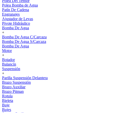
Polea Del Tensor
Polea Bomba de Agua
Patín De Cadena
Engranajes
Ajustador de Levas
Pivote Hidráulico
Bomba De Agua
+
Bomba De Agua C/Carcaza
Bomba De Agua S/Carcaza
Bomba De Agua
Motor
+
Botador
Balancín
Suspensión
+
Parilla Suspensión Delantera
Brazo Suspensión
Brazo Auxiliar
Brazo Pitman
Rotula
Bieleta
Buje
Bujes