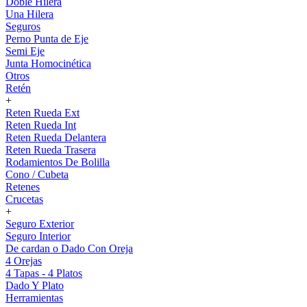
Doble Hilera
Una Hilera
Seguros
Perno Punta de Eje
Semi Eje
Junta Homocinética
Otros
Retén
+
Reten Rueda Ext
Reten Rueda Int
Reten Rueda Delantera
Reten Rueda Trasera
Rodamientos De Bolilla
Cono / Cubeta
Retenes
Crucetas
+
Seguro Exterior
Seguro Interior
De cardan o Dado Con Oreja
4 Orejas
4 Tapas - 4 Platos
Dado Y Plato
Herramientas