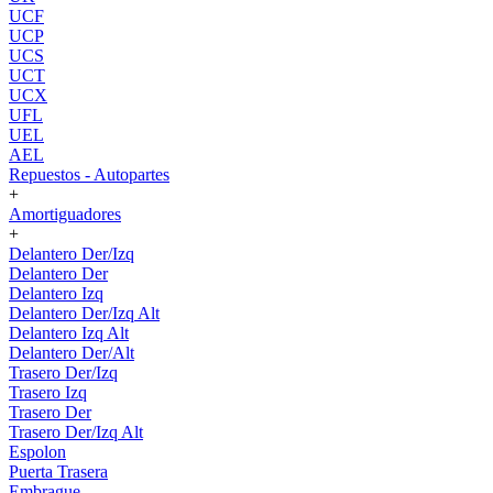
UCF
UCP
UCS
UCT
UCX
UFL
UEL
AEL
Repuestos - Autopartes
+
Amortiguadores
+
Delantero Der/Izq
Delantero Der
Delantero Izq
Delantero Der/Izq Alt
Delantero Izq Alt
Delantero Der/Alt
Trasero Der/Izq
Trasero Izq
Trasero Der
Trasero Der/Izq Alt
Espolon
Puerta Trasera
Embrague