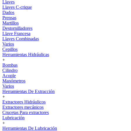
Llaves
Llaves C-crique
Dados
Prensas
Martillos
Destornilladores
Llave Francesa
Llaves Combinadas
Varios
Cepillos
Herramientas Hidráulicas
+
Bombas
Cilindro
Acople
Manómetros
Varios
Herramientas De Extracción
+
Extractores Hidráulicos
Extractores mecánicos
Crucetas Para extractores
Lubricación
+
Herramientas De Lubricación