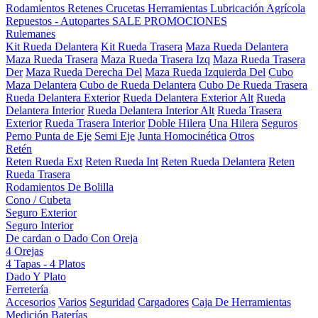
Rodamientos
Retenes
Crucetas
Herramientas
Lubricación
Agrícola
Repuestos - Autopartes
SALE
PROMOCIONES
Rulemanes
Kit Rueda Delantera
Kit Rueda Trasera
Maza Rueda Delantera
Maza Rueda Trasera
Maza Rueda Trasera Izq
Maza Rueda Trasera
Der
Maza Rueda Derecha Del
Maza Rueda Izquierda Del
Cubo
Maza Delantera
Cubo de Rueda Delantera
Cubo De Rueda Trasera
Rueda Delantera Exterior
Rueda Delantera Exterior Alt
Rueda
Delantera Interior
Rueda Delantera Interior Alt
Rueda Trasera
Exterior
Rueda Trasera Interior
Doble Hilera
Una Hilera
Seguros
Perno Punta de Eje
Semi Eje
Junta Homocinética
Otros
Retén
Reten Rueda Ext
Reten Rueda Int
Reten Rueda Delantera
Reten
Rueda Trasera
Rodamientos De Bolilla
Cono / Cubeta
Seguro Exterior
Seguro Interior
De cardan o Dado Con Oreja
4 Orejas
4 Tapas - 4 Platos
Dado Y Plato
Ferretería
Accesorios
Varios
Seguridad
Cargadores
Caja De Herramientas
Medición
Baterías