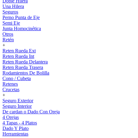
Doble Hilera
Una Hilera
Seguros
Perno Punta de Eje
Semi Eje
Junta Homocinética
Otros
Retén
+
Reten Rueda Ext
Reten Rueda Int
Reten Rueda Delantera
Reten Rueda Trasera
Rodamientos De Bolilla
Cono / Cubeta
Retenes
Crucetas
+
Seguro Exterior
Seguro Interior
De cardan o Dado Con Oreja
4 Orejas
4 Tapas - 4 Platos
Dado Y Plato
Herramientas