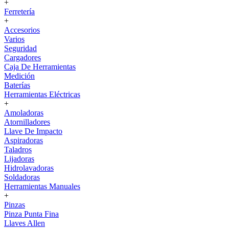
+
Ferretería
+
Accesorios
Varios
Seguridad
Cargadores
Caja De Herramientas
Medición
Baterías
Herramientas Eléctricas
+
Amoladoras
Atornilladores
Llave De Impacto
Aspiradoras
Taladros
Lijadoras
Hidrolavadoras
Soldadoras
Herramientas Manuales
+
Pinzas
Pinza Punta Fina
Llaves Allen