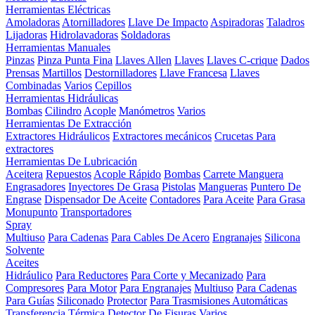
Herramientas Eléctricas
Amoladoras
Atornilladores
Llave De Impacto
Aspiradoras
Taladros
Lijadoras
Hidrolavadoras
Soldadoras
Herramientas Manuales
Pinzas
Pinza Punta Fina
Llaves Allen
Llaves
Llaves C-crique
Dados
Prensas
Martillos
Destornilladores
Llave Francesa
Llaves
Combinadas
Varios
Cepillos
Herramientas Hidráulicas
Bombas
Cilindro
Acople
Manómetros
Varios
Herramientas De Extracción
Extractores Hidráulicos
Extractores mecánicos
Crucetas Para
extractores
Herramientas De Lubricación
Aceitera
Repuestos
Acople Rápido
Bombas
Carrete Manguera
Engrasadores
Inyectores De Grasa
Pistolas
Mangueras
Puntero De
Engrase
Dispensador De Aceite
Contadores
Para Aceite
Para Grasa
Monupunto
Transportadores
Spray
Multiuso
Para Cadenas
Para Cables De Acero
Engranajes
Silicona
Solvente
Aceites
Hidráulico
Para Reductores
Para Corte y Mecanizado
Para
Compresores
Para Motor
Para Engranajes
Multiuso
Para Cadenas
Para Guías
Siliconado
Protector
Para Trasmisiones Automáticas
Transferencia Térmica
Detector De Fisuras
Varios