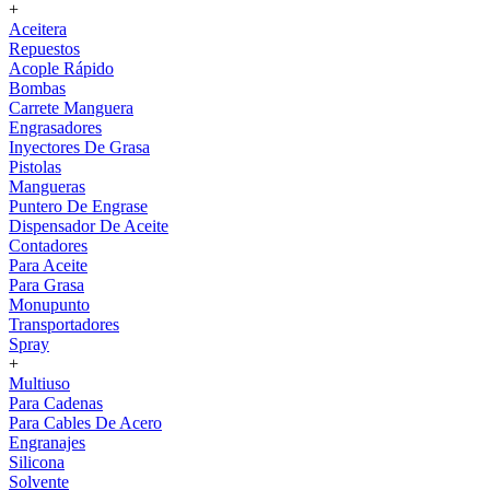
+
Aceitera
Repuestos
Acople Rápido
Bombas
Carrete Manguera
Engrasadores
Inyectores De Grasa
Pistolas
Mangueras
Puntero De Engrase
Dispensador De Aceite
Contadores
Para Aceite
Para Grasa
Monupunto
Transportadores
Spray
+
Multiuso
Para Cadenas
Para Cables De Acero
Engranajes
Silicona
Solvente