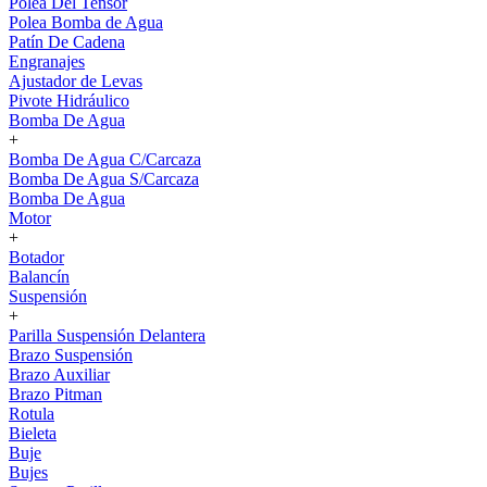
Polea Del Tensor
Polea Bomba de Agua
Patín De Cadena
Engranajes
Ajustador de Levas
Pivote Hidráulico
Bomba De Agua
+
Bomba De Agua C/Carcaza
Bomba De Agua S/Carcaza
Bomba De Agua
Motor
+
Botador
Balancín
Suspensión
+
Parilla Suspensión Delantera
Brazo Suspensión
Brazo Auxiliar
Brazo Pitman
Rotula
Bieleta
Buje
Bujes