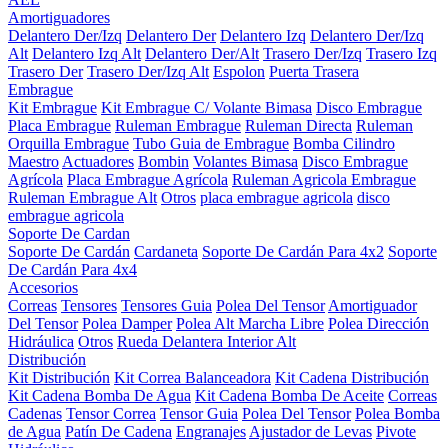
Amortiguadores
Delantero Der/Izq
Delantero Der
Delantero Izq
Delantero Der/Izq
Alt
Delantero Izq Alt
Delantero Der/Alt
Trasero Der/Izq
Trasero Izq
Trasero Der
Trasero Der/Izq Alt
Espolon
Puerta Trasera
Embrague
Kit Embrague
Kit Embrague C/ Volante Bimasa
Disco Embrague
Placa Embrague
Ruleman Embrague
Ruleman Directa
Ruleman
Orquilla Embrague
Tubo Guia de Embrague
Bomba Cilindro
Maestro
Actuadores
Bombin
Volantes Bimasa
Disco Embrague
Agrícola
Placa Embrague Agrícola
Ruleman Agricola Embrague
Ruleman Embrague Alt
Otros
placa embrague agricola
disco
embrague agricola
Soporte De Cardan
Soporte De Cardán
Cardaneta
Soporte De Cardán Para 4x2
Soporte
De Cardán Para 4x4
Accesorios
Correas
Tensores
Tensores Guia
Polea Del Tensor
Amortiguador
Del Tensor
Polea Damper
Polea Alt Marcha Libre
Polea Dirección
Hidráulica
Otros
Rueda Delantera Interior Alt
Distribución
Kit Distribución
Kit Correa Balanceadora
Kit Cadena Distribución
Kit Cadena Bomba De Agua
Kit Cadena Bomba De Aceite
Correas
Cadenas
Tensor Correa
Tensor Guia
Polea Del Tensor
Polea Bomba
de Agua
Patín De Cadena
Engranajes
Ajustador de Levas
Pivote