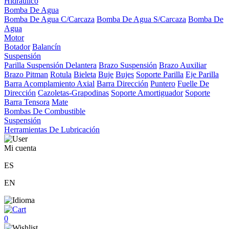
Hidráulico
Bomba De Agua
Bomba De Agua C/Carcaza
Bomba De Agua S/Carcaza
Bomba De
Agua
Motor
Botador
Balancín
Suspensión
Parilla Suspensión Delantera
Brazo Suspensión
Brazo Auxiliar
Brazo Pitman
Rotula
Bieleta
Buje
Bujes
Soporte Parilla
Eje Parilla
Barra Acomplamiento Axial
Barra Dirección
Puntero
Fuelle De
Dirección
Cazoletas-Grapodinas
Soporte Amortiguador
Soporte
Barra Tensora
Mate
Bombas De Combustible
Suspensión
Herramientas De Lubricación
Mi cuenta
ES
EN
0