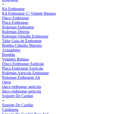
+
Kit Embrague
Kit Embrague C/ Volante Bimasa
Disco Embrague
Placa Embrague
Ruleman Embrague
Ruleman Directa
Ruleman Orquilla Embrague
Tubo Guia de Embrague
Bomba Cilindro Maestro
Actuadores
Bombin
Volantes Bimasa
Disco Embrague Agrícola
Placa Embrague Agrícola
Ruleman Agricola Embrague
Ruleman Embrague Alt
Otros
placa embrague agricola
disco embrague agricola
Soporte De Cardan
+
Soporte De Cardán
Cardaneta