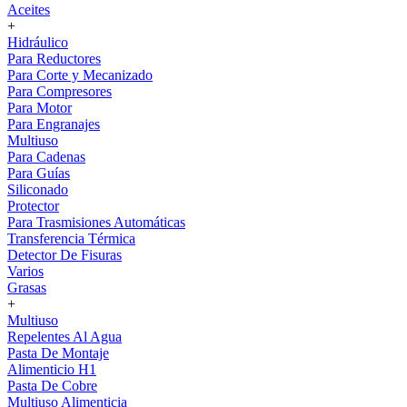
Aceites
+
Hidráulico
Para Reductores
Para Corte y Mecanizado
Para Compresores
Para Motor
Para Engranajes
Multiuso
Para Cadenas
Para Guías
Siliconado
Protector
Para Trasmisiones Automáticas
Transferencia Térmica
Detector De Fisuras
Varios
Grasas
+
Multiuso
Repelentes Al Agua
Pasta De Montaje
Alimenticio H1
Pasta De Cobre
Multiuso Alimenticia