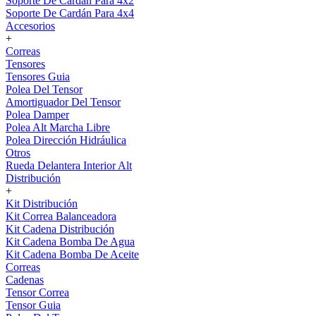
Soporte De Cardán Para 4x2
Soporte De Cardán Para 4x4
Accesorios
+
Correas
Tensores
Tensores Guia
Polea Del Tensor
Amortiguador Del Tensor
Polea Damper
Polea Alt Marcha Libre
Polea Dirección Hidráulica
Otros
Rueda Delantera Interior Alt
Distribución
+
Kit Distribución
Kit Correa Balanceadora
Kit Cadena Distribución
Kit Cadena Bomba De Agua
Kit Cadena Bomba De Aceite
Correas
Cadenas
Tensor Correa
Tensor Guia