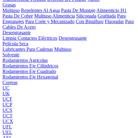
Grasas
Multiuso
Repelentes Al Agua
Pasta De Montaje
Alimenticio H1
Pasta De Cobre
Multiuso Alimenticia
Siliconada
Grafitada
Para
Engranajes
Para Corte y Mecanizado
Con Bisulfuro
Fluoradas
Para
Cables De Acero
Desengrasante
Limpia Contactos Eléctricos
Desengrasante
Película Seca
Lubricantes Para Cadenas
Multiuso
Solvente
Rodamientos Agricolas
Rodamientos Eje Cilíndricos
Rodamientos Eje Cuadrado
Rodamientos Eje Hexagonal
Correas
UC
UK
UCF
UCP
UCS
UCT
UCX
UFL
UEL
AEL