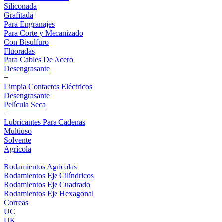
Siliconada
Grafitada
Para Engranajes
Para Corte y Mecanizado
Con Bisulfuro
Fluoradas
Para Cables De Acero
Desengrasante
+
Limpia Contactos Eléctricos
Desengrasante
Película Seca
+
Lubricantes Para Cadenas
Multiuso
Solvente
Agrícola
+
Rodamientos Agricolas
Rodamientos Eje Cilíndricos
Rodamientos Eje Cuadrado
Rodamientos Eje Hexagonal
Correas
UC
UK