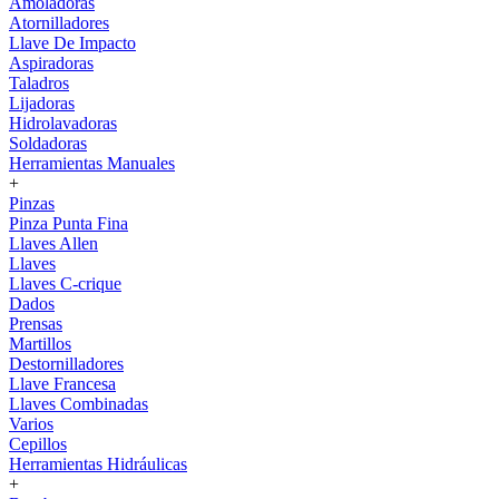
Amoladoras
Atornilladores
Llave De Impacto
Aspiradoras
Taladros
Lijadoras
Hidrolavadoras
Soldadoras
Herramientas Manuales
+
Pinzas
Pinza Punta Fina
Llaves Allen
Llaves
Llaves C-crique
Dados
Prensas
Martillos
Destornilladores
Llave Francesa
Llaves Combinadas
Varios
Cepillos
Herramientas Hidráulicas
+