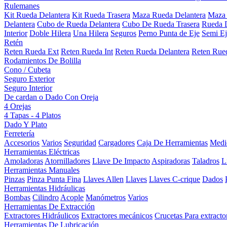
Rulemanes
Kit Rueda Delantera
Kit Rueda Trasera
Maza Rueda Delantera
Maza 
Delantera
Cubo de Rueda Delantera
Cubo De Rueda Trasera
Rueda D
Interior
Doble Hilera
Una Hilera
Seguros
Perno Punta de Eje
Semi Ej
Retén
Reten Rueda Ext
Reten Rueda Int
Reten Rueda Delantera
Reten Rued
Rodamientos De Bolilla
Cono / Cubeta
Seguro Exterior
Seguro Interior
De cardan o Dado Con Oreja
4 Orejas
4 Tapas - 4 Platos
Dado Y Plato
Ferretería
Accesorios
Varios
Seguridad
Cargadores
Caja De Herramientas
Medi
Herramientas Eléctricas
Amoladoras
Atornilladores
Llave De Impacto
Aspiradoras
Taladros
L
Herramientas Manuales
Pinzas
Pinza Punta Fina
Llaves Allen
Llaves
Llaves C-crique
Dados
Herramientas Hidráulicas
Bombas
Cilindro
Acople
Manómetros
Varios
Herramientas De Extracción
Extractores Hidráulicos
Extractores mecánicos
Crucetas Para extracto
Herramientas De Lubricación