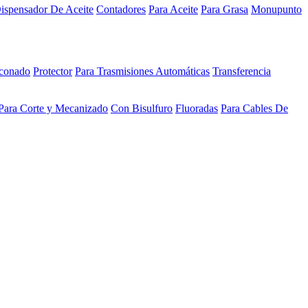
ispensador De Aceite
Contadores
Para Aceite
Para Grasa
Monupunto
iconado
Protector
Para Trasmisiones Automáticas
Transferencia
Para Corte y Mecanizado
Con Bisulfuro
Fluoradas
Para Cables De