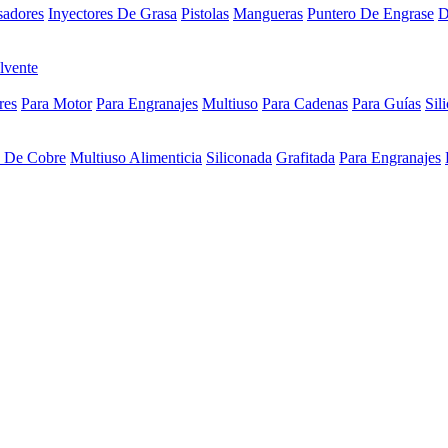
sadores
Inyectores De Grasa
Pistolas
Mangueras
Puntero De Engrase
D
lvente
res
Para Motor
Para Engranajes
Multiuso
Para Cadenas
Para Guías
Sil
a De Cobre
Multiuso Alimenticia
Siliconada
Grafitada
Para Engranajes