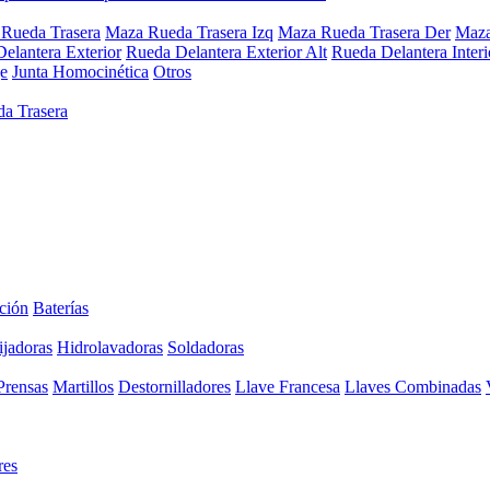
Rueda Trasera
Maza Rueda Trasera Izq
Maza Rueda Trasera Der
Maza
elantera Exterior
Rueda Delantera Exterior Alt
Rueda Delantera Interi
e
Junta Homocinética
Otros
a Trasera
ción
Baterías
ijadoras
Hidrolavadoras
Soldadoras
Prensas
Martillos
Destornilladores
Llave Francesa
Llaves Combinadas
res