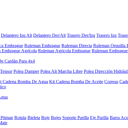
Delantero Izq Alt
Delantero Der/Alt
Trasero Der/Izq
Trasero Izq
Trase
aca Embrague
Ruleman Embrague
Ruleman Directa
Ruleman Orquilla
a Embrague Agrícola
Ruleman Agricola Embrague
Ruleman Embrague 
De Cardán Para 4x4
 Tensor
Polea Damper
Polea Alt Marcha Libre
Polea Dirección Hidrául
it Cadena Bomba De Agua
Kit Cadena Bomba De Aceite
Correas
Cad
lico
Agua
 Pitman
Rotula
Bieleta
Buje
Bujes
Soporte Parilla
Eje Parilla
Barra Aco
Mate