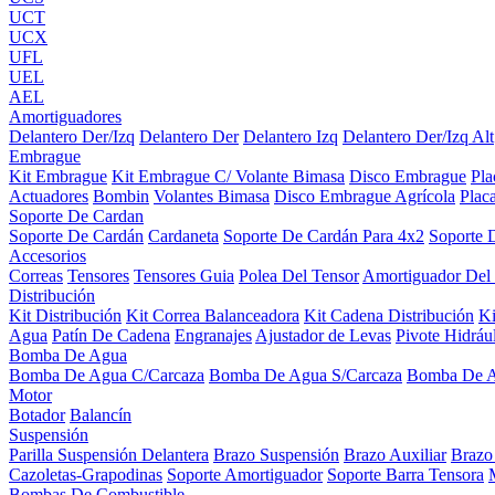
UCT
UCX
UFL
UEL
AEL
Amortiguadores
Delantero Der/Izq
Delantero Der
Delantero Izq
Delantero Der/Izq Alt
Embrague
Kit Embrague
Kit Embrague C/ Volante Bimasa
Disco Embrague
Pl
Actuadores
Bombin
Volantes Bimasa
Disco Embrague Agrícola
Plac
Soporte De Cardan
Soporte De Cardán
Cardaneta
Soporte De Cardán Para 4x2
Soporte 
Accesorios
Correas
Tensores
Tensores Guia
Polea Del Tensor
Amortiguador Del
Distribución
Kit Distribución
Kit Correa Balanceadora
Kit Cadena Distribución
K
Agua
Patín De Cadena
Engranajes
Ajustador de Levas
Pivote Hidráu
Bomba De Agua
Bomba De Agua C/Carcaza
Bomba De Agua S/Carcaza
Bomba De 
Motor
Botador
Balancín
Suspensión
Parilla Suspensión Delantera
Brazo Suspensión
Brazo Auxiliar
Brazo
Cazoletas-Grapodinas
Soporte Amortiguador
Soporte Barra Tensora
Bombas De Combustible