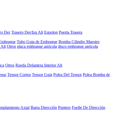
ro Der
Trasero Der/Izq Alt
Espolon
Puerta Trasera
 Embrague
Tubo Guia de Embrague
Bomba Cilindro Maestro
Alt
Otros
placa embrague agricola
disco embrague agricola
ica
Otros
Rueda Delantera Interior Alt
enas
Tensor Correa
Tensor Guia
Polea Del Tensor
Polea Bomba de
mplamiento Axial
Barra Dirección
Puntero
Fuelle De Dirección