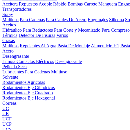
Aceitera
Repuestos
Acople Rápido
Bombas
Carrete Manguera
Engra
Transportadores
Spray
Multiuso
Para Cadenas
Para Cables De Acero
Engranajes
Silicona
So
Aceites
Hidráulico
Para Reductores
Para Corte y Mecanizado
Para Compreso
Térmica
Detector De Fisuras
Varios
Grasas
Multiuso
Repelentes Al Agua
Pasta De Montaje
Alimenticio H1
Past
Acero
Desengrasante
Limpia Contactos Eléctricos
Desengrasante
Película Seca
Lubricantes Para Cadenas
Multiuso
Solvente
Rodamientos Agricolas
Rodamientos Eje Cilíndricos
Rodamientos Eje Cuadrado
Rodamientos Eje Hexagonal
Correas
UC
UK
UCF
UCP
UCS