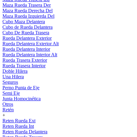
Maza Rueda Trasera Der
Maza Rueda Derecha Del
Maza Rueda Izquierda Del
Cubo Maza Delantera
Cubo de Rueda Delantera
Cubo De Rueda Trasera
Rueda Delantera Exterior
Rueda Delantera Exterior Alt
Rueda Delantera Interior
Rueda Delantera Interior Alt
Rueda Trasera Exterior
Rueda Trasera Interior
Doble Hilera
Una Hilera
Seguros
Perno Punta de Eje
Semi Eje
Junta Homocinética
Otros
Retén
+
Reten Rueda Ext
Reten Rueda Int
Reten Rueda Delantera