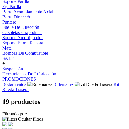
Soporte Parilla
Eje Parilla
Barra Acomplamiento Axial
Barra Dirección
Puntero
Fuelle De Dirección
Cazoletas-Grapodinas
Soporte Amortiguador
Soporte Barra Tensora
Mate
Bombas De Combustible
SALE
+
Suspensión
Herramientas De Lubricación
PROMOCIONES
Rodamientos
Rulemanes
Kit
Rueda Trasera
19 productos
Filtrando por:
Ocultar filtros