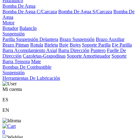
Hidráulico
Bomba De Agua
Bomba De Agua C/Carcaza
Bomba De Agua S/Carcaza
Bomba De
Agua
Motor
Botador
Balancín
Suspensión
Parilla Suspensión Delantera
Brazo Suspensión
Brazo Auxiliar
Brazo Pitman
Rotula
Bieleta
Buje
Bujes
Soporte Parilla
Eje Parilla
Barra Acomplamiento Axial
Barra Dirección
Puntero
Fuelle De
Dirección
Cazoletas-Grapodinas
Soporte Amortiguador
Soporte
Barra Tensora
Mate
Bombas De Combustible
Suspensión
Herramientas De Lubricación
Mi cuenta
ES
EN
0