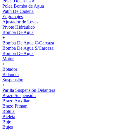
Polea Del Tensor
Polea Bomba de Agua
Patín De Cadena
Engranajes
Ajustador de Levas
Pivote Hidráulico
Bomba De Agua
+
Bomba De Agua C/Carcaza
Bomba De Agua S/Carcaza
Bomba De Agua
Motor
+
Botador
Balancín
Suspensión
+
Parilla Suspensión Delantera
Brazo Suspensión
Brazo Auxiliar
Brazo Pitman
Rotula
Bieleta
Buje
Bujes