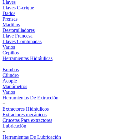
Llaves
Llaves C-crique
Dados
Prensas
Martillos
Destornilladores
Llave Francesa
Llaves Combinadas
Varios
Cepillos
Herramientas Hidráulicas
+
Bombas
Cilindro
Acople
Manómetros
Varios
Herramientas De Extracción
+
Extractores Hidráulicos
Extractores mecánicos
Crucetas Para extractores
Lubricación
+
Herramientas De Lubricación