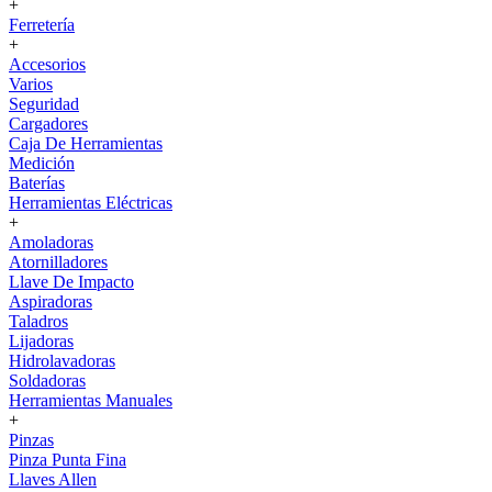
+
Ferretería
+
Accesorios
Varios
Seguridad
Cargadores
Caja De Herramientas
Medición
Baterías
Herramientas Eléctricas
+
Amoladoras
Atornilladores
Llave De Impacto
Aspiradoras
Taladros
Lijadoras
Hidrolavadoras
Soldadoras
Herramientas Manuales
+
Pinzas
Pinza Punta Fina
Llaves Allen