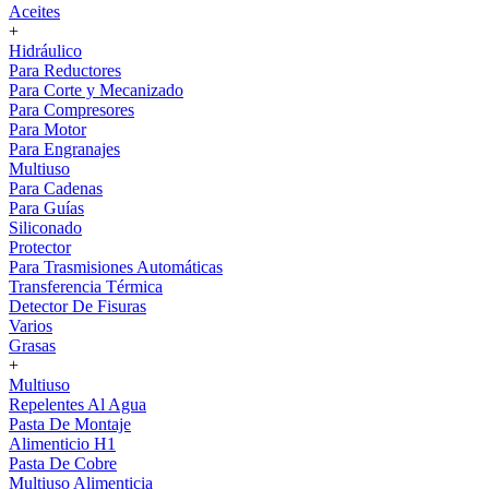
Aceites
+
Hidráulico
Para Reductores
Para Corte y Mecanizado
Para Compresores
Para Motor
Para Engranajes
Multiuso
Para Cadenas
Para Guías
Siliconado
Protector
Para Trasmisiones Automáticas
Transferencia Térmica
Detector De Fisuras
Varios
Grasas
+
Multiuso
Repelentes Al Agua
Pasta De Montaje
Alimenticio H1
Pasta De Cobre
Multiuso Alimenticia