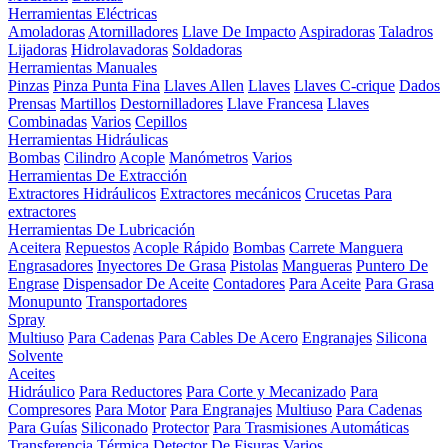
Herramientas Eléctricas
Amoladoras
Atornilladores
Llave De Impacto
Aspiradoras
Taladros
Lijadoras
Hidrolavadoras
Soldadoras
Herramientas Manuales
Pinzas
Pinza Punta Fina
Llaves Allen
Llaves
Llaves C-crique
Dados
Prensas
Martillos
Destornilladores
Llave Francesa
Llaves
Combinadas
Varios
Cepillos
Herramientas Hidráulicas
Bombas
Cilindro
Acople
Manómetros
Varios
Herramientas De Extracción
Extractores Hidráulicos
Extractores mecánicos
Crucetas Para
extractores
Herramientas De Lubricación
Aceitera
Repuestos
Acople Rápido
Bombas
Carrete Manguera
Engrasadores
Inyectores De Grasa
Pistolas
Mangueras
Puntero De
Engrase
Dispensador De Aceite
Contadores
Para Aceite
Para Grasa
Monupunto
Transportadores
Spray
Multiuso
Para Cadenas
Para Cables De Acero
Engranajes
Silicona
Solvente
Aceites
Hidráulico
Para Reductores
Para Corte y Mecanizado
Para
Compresores
Para Motor
Para Engranajes
Multiuso
Para Cadenas
Para Guías
Siliconado
Protector
Para Trasmisiones Automáticas
Transferencia Térmica
Detector De Fisuras
Varios