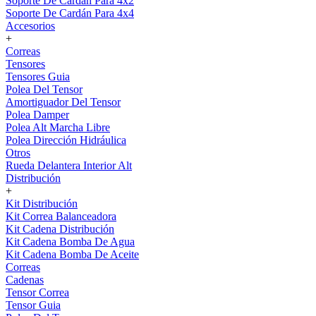
Soporte De Cardán Para 4x2
Soporte De Cardán Para 4x4
Accesorios
+
Correas
Tensores
Tensores Guia
Polea Del Tensor
Amortiguador Del Tensor
Polea Damper
Polea Alt Marcha Libre
Polea Dirección Hidráulica
Otros
Rueda Delantera Interior Alt
Distribución
+
Kit Distribución
Kit Correa Balanceadora
Kit Cadena Distribución
Kit Cadena Bomba De Agua
Kit Cadena Bomba De Aceite
Correas
Cadenas
Tensor Correa
Tensor Guia