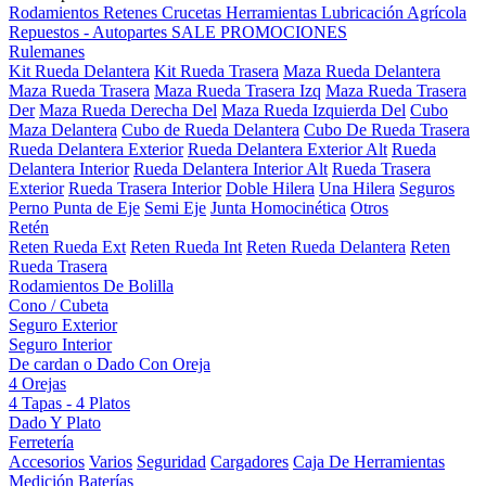
Rodamientos
Retenes
Crucetas
Herramientas
Lubricación
Agrícola
Repuestos - Autopartes
SALE
PROMOCIONES
Rulemanes
Kit Rueda Delantera
Kit Rueda Trasera
Maza Rueda Delantera
Maza Rueda Trasera
Maza Rueda Trasera Izq
Maza Rueda Trasera
Der
Maza Rueda Derecha Del
Maza Rueda Izquierda Del
Cubo
Maza Delantera
Cubo de Rueda Delantera
Cubo De Rueda Trasera
Rueda Delantera Exterior
Rueda Delantera Exterior Alt
Rueda
Delantera Interior
Rueda Delantera Interior Alt
Rueda Trasera
Exterior
Rueda Trasera Interior
Doble Hilera
Una Hilera
Seguros
Perno Punta de Eje
Semi Eje
Junta Homocinética
Otros
Retén
Reten Rueda Ext
Reten Rueda Int
Reten Rueda Delantera
Reten
Rueda Trasera
Rodamientos De Bolilla
Cono / Cubeta
Seguro Exterior
Seguro Interior
De cardan o Dado Con Oreja
4 Orejas
4 Tapas - 4 Platos
Dado Y Plato
Ferretería
Accesorios
Varios
Seguridad
Cargadores
Caja De Herramientas
Medición
Baterías