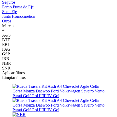
Seguros
Perno Punta de Eje
Semi Eje
Junta Homocinética
Otros
Marcas
+
A&S
BTE
EBI
FAG
GSP
IRB
NBR
SNR
Aplicar filtros
Limpiar filtros