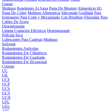
Grasas
Multiuso
Repelentes Al Agua
Pasta De Montaje
Alimenticio H1
Pasta De Cobre
Multiuso Alimenticia
Siliconada
Grafitada
Para
Engranajes
Para Corte y Mecanizado
Con Bisulfuro
Fluoradas
Para
Cables De Acero
Desengrasante
Limpia Contactos Eléctricos
Desengrasante
Película Seca
Lubricantes Para Cadenas
Multiuso
Solvente
Rodamientos Agricolas
Rodamientos Eje Cilíndricos
Rodamientos Eje Cuadrado
Rodamientos Eje Hexagonal
Correas
UC
UK
UCF
UCP
UCS
UCT
UCX
UFL
UEL
AEL