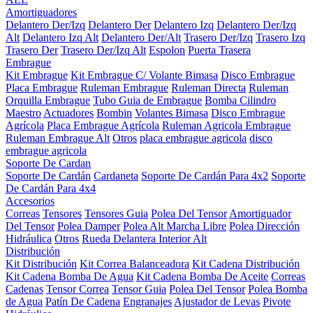
Amortiguadores
Delantero Der/Izq
Delantero Der
Delantero Izq
Delantero Der/Izq
Alt
Delantero Izq Alt
Delantero Der/Alt
Trasero Der/Izq
Trasero Izq
Trasero Der
Trasero Der/Izq Alt
Espolon
Puerta Trasera
Embrague
Kit Embrague
Kit Embrague C/ Volante Bimasa
Disco Embrague
Placa Embrague
Ruleman Embrague
Ruleman Directa
Ruleman
Orquilla Embrague
Tubo Guia de Embrague
Bomba Cilindro
Maestro
Actuadores
Bombin
Volantes Bimasa
Disco Embrague
Agrícola
Placa Embrague Agrícola
Ruleman Agricola Embrague
Ruleman Embrague Alt
Otros
placa embrague agricola
disco
embrague agricola
Soporte De Cardan
Soporte De Cardán
Cardaneta
Soporte De Cardán Para 4x2
Soporte
De Cardán Para 4x4
Accesorios
Correas
Tensores
Tensores Guia
Polea Del Tensor
Amortiguador
Del Tensor
Polea Damper
Polea Alt Marcha Libre
Polea Dirección
Hidráulica
Otros
Rueda Delantera Interior Alt
Distribución
Kit Distribución
Kit Correa Balanceadora
Kit Cadena Distribución
Kit Cadena Bomba De Agua
Kit Cadena Bomba De Aceite
Correas
Cadenas
Tensor Correa
Tensor Guia
Polea Del Tensor
Polea Bomba
de Agua
Patín De Cadena
Engranajes
Ajustador de Levas
Pivote