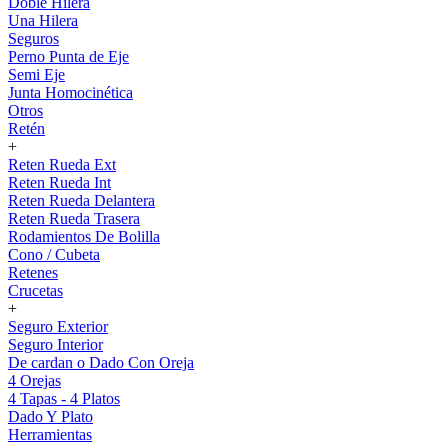
Doble Hilera
Una Hilera
Seguros
Perno Punta de Eje
Semi Eje
Junta Homocinética
Otros
Retén
+
Reten Rueda Ext
Reten Rueda Int
Reten Rueda Delantera
Reten Rueda Trasera
Rodamientos De Bolilla
Cono / Cubeta
Retenes
Crucetas
+
Seguro Exterior
Seguro Interior
De cardan o Dado Con Oreja
4 Orejas
4 Tapas - 4 Platos
Dado Y Plato
Herramientas