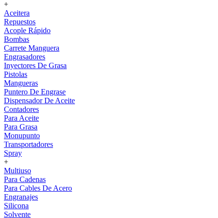
+
Aceitera
Repuestos
Acople Rápido
Bombas
Carrete Manguera
Engrasadores
Inyectores De Grasa
Pistolas
Mangueras
Puntero De Engrase
Dispensador De Aceite
Contadores
Para Aceite
Para Grasa
Monupunto
Transportadores
Spray
+
Multiuso
Para Cadenas
Para Cables De Acero
Engranajes
Silicona
Solvente