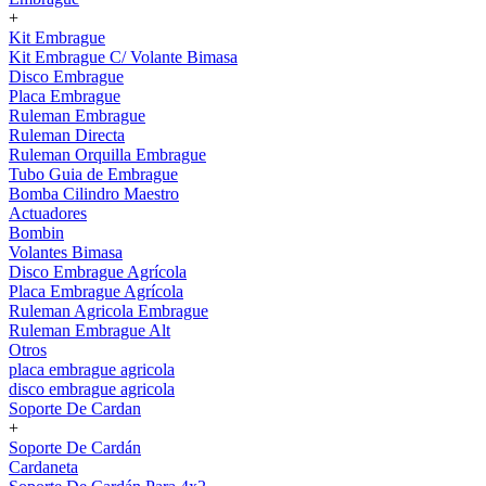
+
Kit Embrague
Kit Embrague C/ Volante Bimasa
Disco Embrague
Placa Embrague
Ruleman Embrague
Ruleman Directa
Ruleman Orquilla Embrague
Tubo Guia de Embrague
Bomba Cilindro Maestro
Actuadores
Bombin
Volantes Bimasa
Disco Embrague Agrícola
Placa Embrague Agrícola
Ruleman Agricola Embrague
Ruleman Embrague Alt
Otros
placa embrague agricola
disco embrague agricola
Soporte De Cardan
+
Soporte De Cardán
Cardaneta