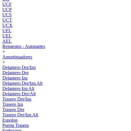
UCF
UCP
UCS
UCT
UCX
UFL
UEL
AEL
Repuestos - Autopartes
+
Amortiguadores
+
Delantero Der/Izq
Delantero Der
Delantero Izq
Delantero Der/Izq Alt
Delantero Izq Alt
Delantero Der/Alt
Trasero Der/Izq
Trasero Izq
Trasero Der
Trasero Der/Izq Alt
Espolon
Puerta Trasera
Embrague