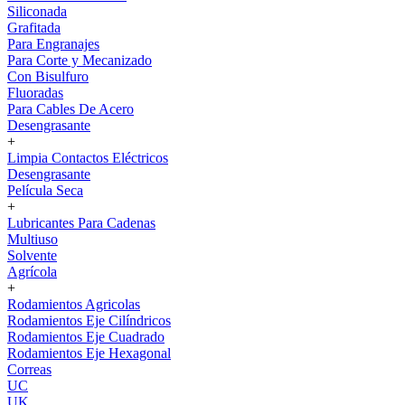
Siliconada
Grafitada
Para Engranajes
Para Corte y Mecanizado
Con Bisulfuro
Fluoradas
Para Cables De Acero
Desengrasante
+
Limpia Contactos Eléctricos
Desengrasante
Película Seca
+
Lubricantes Para Cadenas
Multiuso
Solvente
Agrícola
+
Rodamientos Agricolas
Rodamientos Eje Cilíndricos
Rodamientos Eje Cuadrado
Rodamientos Eje Hexagonal
Correas
UC
UK