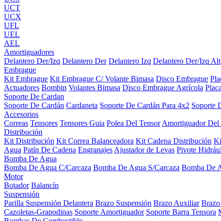
UCT
UCX
UFL
UEL
AEL
Amortiguadores
Delantero Der/Izq
Delantero Der
Delantero Izq
Delantero Der/Izq Alt
Embrague
Kit Embrague
Kit Embrague C/ Volante Bimasa
Disco Embrague
Pl
Actuadores
Bombin
Volantes Bimasa
Disco Embrague Agrícola
Plac
Soporte De Cardan
Soporte De Cardán
Cardaneta
Soporte De Cardán Para 4x2
Soporte 
Accesorios
Correas
Tensores
Tensores Guia
Polea Del Tensor
Amortiguador Del
Distribución
Kit Distribución
Kit Correa Balanceadora
Kit Cadena Distribución
K
Agua
Patín De Cadena
Engranajes
Ajustador de Levas
Pivote Hidráu
Bomba De Agua
Bomba De Agua C/Carcaza
Bomba De Agua S/Carcaza
Bomba De 
Motor
Botador
Balancín
Suspensión
Parilla Suspensión Delantera
Brazo Suspensión
Brazo Auxiliar
Brazo
Cazoletas-Grapodinas
Soporte Amortiguador
Soporte Barra Tensora
Bombas De Combustible