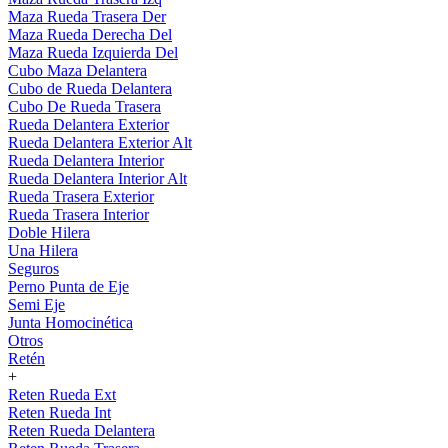
Maza Rueda Trasera Der
Maza Rueda Derecha Del
Maza Rueda Izquierda Del
Cubo Maza Delantera
Cubo de Rueda Delantera
Cubo De Rueda Trasera
Rueda Delantera Exterior
Rueda Delantera Exterior Alt
Rueda Delantera Interior
Rueda Delantera Interior Alt
Rueda Trasera Exterior
Rueda Trasera Interior
Doble Hilera
Una Hilera
Seguros
Perno Punta de Eje
Semi Eje
Junta Homocinética
Otros
Retén
+
Reten Rueda Ext
Reten Rueda Int
Reten Rueda Delantera