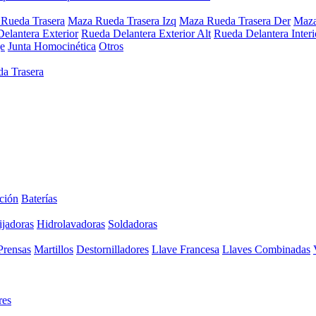
Rueda Trasera
Maza Rueda Trasera Izq
Maza Rueda Trasera Der
Maza
elantera Exterior
Rueda Delantera Exterior Alt
Rueda Delantera Interi
e
Junta Homocinética
Otros
a Trasera
ción
Baterías
ijadoras
Hidrolavadoras
Soldadoras
Prensas
Martillos
Destornilladores
Llave Francesa
Llaves Combinadas
res