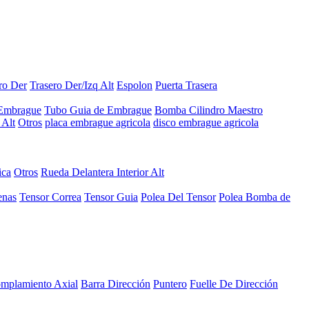
ro Der
Trasero Der/Izq Alt
Espolon
Puerta Trasera
 Embrague
Tubo Guia de Embrague
Bomba Cilindro Maestro
Alt
Otros
placa embrague agricola
disco embrague agricola
ica
Otros
Rueda Delantera Interior Alt
enas
Tensor Correa
Tensor Guia
Polea Del Tensor
Polea Bomba de
mplamiento Axial
Barra Dirección
Puntero
Fuelle De Dirección