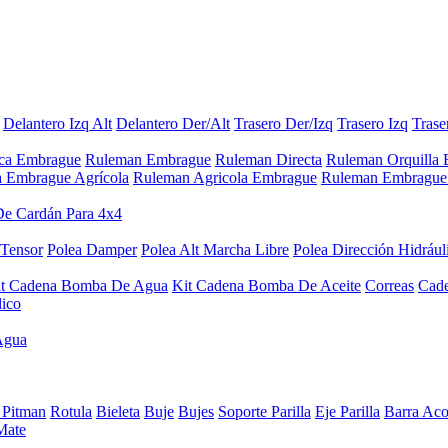
Delantero Izq Alt
Delantero Der/Alt
Trasero Der/Izq
Trasero Izq
Trase
aca Embrague
Ruleman Embrague
Ruleman Directa
Ruleman Orquilla
a Embrague Agrícola
Ruleman Agricola Embrague
Ruleman Embrague 
De Cardán Para 4x4
 Tensor
Polea Damper
Polea Alt Marcha Libre
Polea Dirección Hidrául
it Cadena Bomba De Agua
Kit Cadena Bomba De Aceite
Correas
Cad
lico
Agua
 Pitman
Rotula
Bieleta
Buje
Bujes
Soporte Parilla
Eje Parilla
Barra Aco
Mate