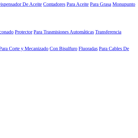
ispensador De Aceite
Contadores
Para Aceite
Para Grasa
Monupunto
iconado
Protector
Para Trasmisiones Automáticas
Transferencia
Para Corte y Mecanizado
Con Bisulfuro
Fluoradas
Para Cables De