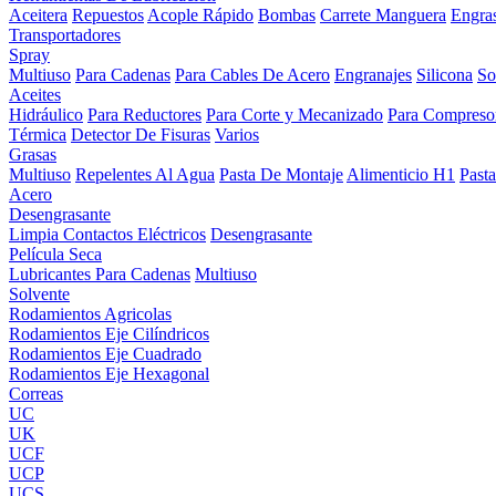
Aceitera
Repuestos
Acople Rápido
Bombas
Carrete Manguera
Engra
Transportadores
Spray
Multiuso
Para Cadenas
Para Cables De Acero
Engranajes
Silicona
So
Aceites
Hidráulico
Para Reductores
Para Corte y Mecanizado
Para Compreso
Térmica
Detector De Fisuras
Varios
Grasas
Multiuso
Repelentes Al Agua
Pasta De Montaje
Alimenticio H1
Past
Acero
Desengrasante
Limpia Contactos Eléctricos
Desengrasante
Película Seca
Lubricantes Para Cadenas
Multiuso
Solvente
Rodamientos Agricolas
Rodamientos Eje Cilíndricos
Rodamientos Eje Cuadrado
Rodamientos Eje Hexagonal
Correas
UC
UK
UCF
UCP
UCS