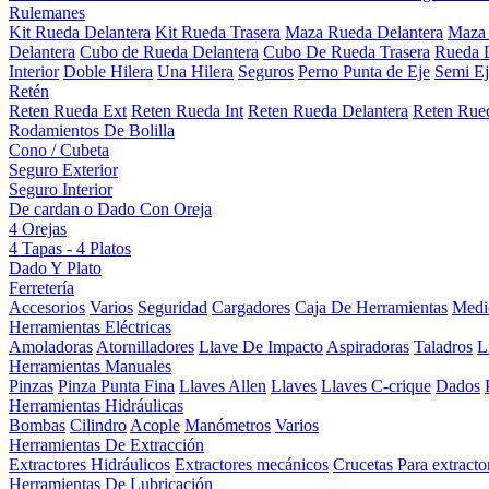
Rulemanes
Kit Rueda Delantera
Kit Rueda Trasera
Maza Rueda Delantera
Maza 
Delantera
Cubo de Rueda Delantera
Cubo De Rueda Trasera
Rueda D
Interior
Doble Hilera
Una Hilera
Seguros
Perno Punta de Eje
Semi Ej
Retén
Reten Rueda Ext
Reten Rueda Int
Reten Rueda Delantera
Reten Rued
Rodamientos De Bolilla
Cono / Cubeta
Seguro Exterior
Seguro Interior
De cardan o Dado Con Oreja
4 Orejas
4 Tapas - 4 Platos
Dado Y Plato
Ferretería
Accesorios
Varios
Seguridad
Cargadores
Caja De Herramientas
Medi
Herramientas Eléctricas
Amoladoras
Atornilladores
Llave De Impacto
Aspiradoras
Taladros
L
Herramientas Manuales
Pinzas
Pinza Punta Fina
Llaves Allen
Llaves
Llaves C-crique
Dados
Herramientas Hidráulicas
Bombas
Cilindro
Acople
Manómetros
Varios
Herramientas De Extracción
Extractores Hidráulicos
Extractores mecánicos
Crucetas Para extracto
Herramientas De Lubricación