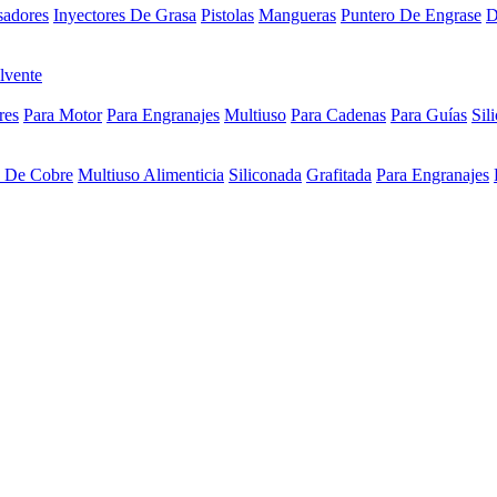
sadores
Inyectores De Grasa
Pistolas
Mangueras
Puntero De Engrase
D
lvente
res
Para Motor
Para Engranajes
Multiuso
Para Cadenas
Para Guías
Sil
a De Cobre
Multiuso Alimenticia
Siliconada
Grafitada
Para Engranajes