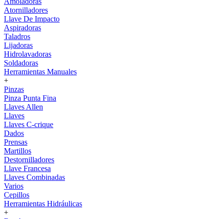
Amoladoras
Atornilladores
Llave De Impacto
Aspiradoras
Taladros
Lijadoras
Hidrolavadoras
Soldadoras
Herramientas Manuales
+
Pinzas
Pinza Punta Fina
Llaves Allen
Llaves
Llaves C-crique
Dados
Prensas
Martillos
Destornilladores
Llave Francesa
Llaves Combinadas
Varios
Cepillos
Herramientas Hidráulicas
+