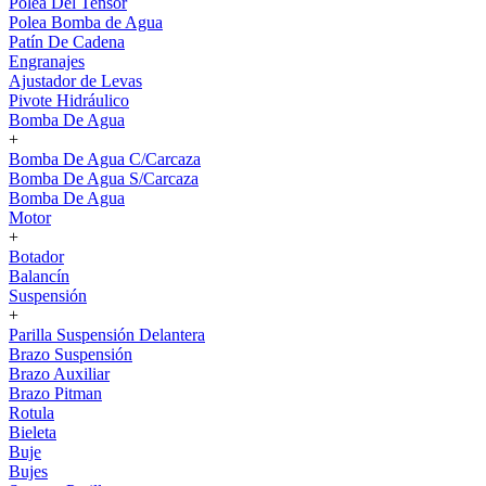
Polea Del Tensor
Polea Bomba de Agua
Patín De Cadena
Engranajes
Ajustador de Levas
Pivote Hidráulico
Bomba De Agua
+
Bomba De Agua C/Carcaza
Bomba De Agua S/Carcaza
Bomba De Agua
Motor
+
Botador
Balancín
Suspensión
+
Parilla Suspensión Delantera
Brazo Suspensión
Brazo Auxiliar
Brazo Pitman
Rotula
Bieleta
Buje
Bujes