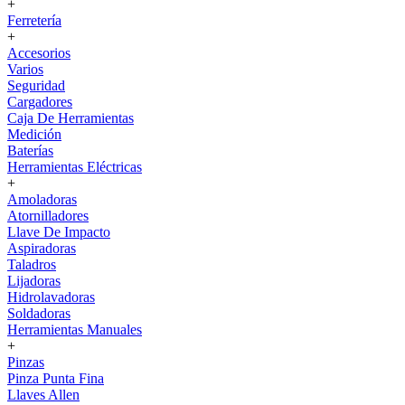
+
Ferretería
+
Accesorios
Varios
Seguridad
Cargadores
Caja De Herramientas
Medición
Baterías
Herramientas Eléctricas
+
Amoladoras
Atornilladores
Llave De Impacto
Aspiradoras
Taladros
Lijadoras
Hidrolavadoras
Soldadoras
Herramientas Manuales
+
Pinzas
Pinza Punta Fina
Llaves Allen