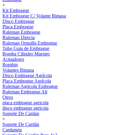
+
Kit Embrague
Kit Embrague C/ Volante Bimasa
Disco Embrague
Placa Embrague
Ruleman Embrague
Ruleman Directa
Ruleman Orquilla Embrague
Tubo Guia de Embrague
Bomba Cilindro Maestro
Actuadores
Bombin
Volantes Bimasa
Disco Embrague Agrícola
Placa Embrague Agrícola
Ruleman Agricola Embrague
Ruleman Embrague Alt
Otros
placa embrague agricola
disco embrague agricola
Soporte De Cardan
+
Soporte De Cardán
Cardaneta