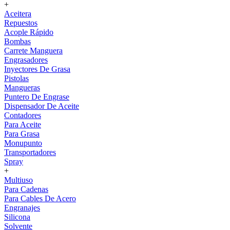
+
Aceitera
Repuestos
Acople Rápido
Bombas
Carrete Manguera
Engrasadores
Inyectores De Grasa
Pistolas
Mangueras
Puntero De Engrase
Dispensador De Aceite
Contadores
Para Aceite
Para Grasa
Monupunto
Transportadores
Spray
+
Multiuso
Para Cadenas
Para Cables De Acero
Engranajes
Silicona
Solvente