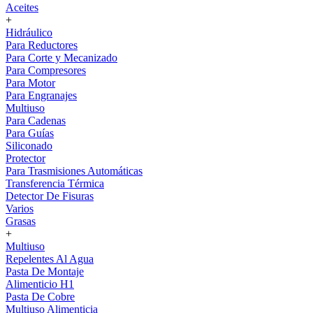
Aceites
+
Hidráulico
Para Reductores
Para Corte y Mecanizado
Para Compresores
Para Motor
Para Engranajes
Multiuso
Para Cadenas
Para Guías
Siliconado
Protector
Para Trasmisiones Automáticas
Transferencia Térmica
Detector De Fisuras
Varios
Grasas
+
Multiuso
Repelentes Al Agua
Pasta De Montaje
Alimenticio H1
Pasta De Cobre
Multiuso Alimenticia