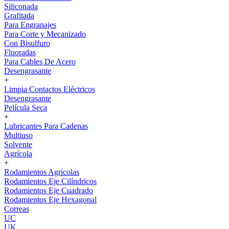
Siliconada
Grafitada
Para Engranajes
Para Corte y Mecanizado
Con Bisulfuro
Fluoradas
Para Cables De Acero
Desengrasante
+
Limpia Contactos Eléctricos
Desengrasante
Película Seca
+
Lubricantes Para Cadenas
Multiuso
Solvente
Agrícola
+
Rodamientos Agricolas
Rodamientos Eje Cilíndricos
Rodamientos Eje Cuadrado
Rodamientos Eje Hexagonal
Correas
UC
UK