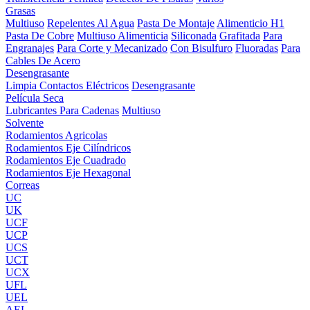
Grasas
Multiuso
Repelentes Al Agua
Pasta De Montaje
Alimenticio H1
Pasta De Cobre
Multiuso Alimenticia
Siliconada
Grafitada
Para
Engranajes
Para Corte y Mecanizado
Con Bisulfuro
Fluoradas
Para
Cables De Acero
Desengrasante
Limpia Contactos Eléctricos
Desengrasante
Película Seca
Lubricantes Para Cadenas
Multiuso
Solvente
Rodamientos Agricolas
Rodamientos Eje Cilíndricos
Rodamientos Eje Cuadrado
Rodamientos Eje Hexagonal
Correas
UC
UK
UCF
UCP
UCS
UCT
UCX
UFL
UEL
AEL