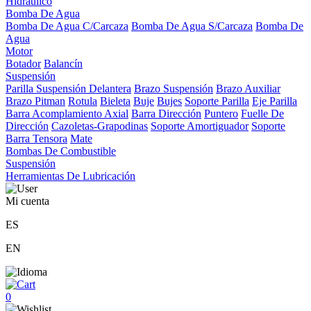
Hidráulico
Bomba De Agua
Bomba De Agua C/Carcaza
Bomba De Agua S/Carcaza
Bomba De
Agua
Motor
Botador
Balancín
Suspensión
Parilla Suspensión Delantera
Brazo Suspensión
Brazo Auxiliar
Brazo Pitman
Rotula
Bieleta
Buje
Bujes
Soporte Parilla
Eje Parilla
Barra Acomplamiento Axial
Barra Dirección
Puntero
Fuelle De
Dirección
Cazoletas-Grapodinas
Soporte Amortiguador
Soporte
Barra Tensora
Mate
Bombas De Combustible
Suspensión
Herramientas De Lubricación
Mi cuenta
ES
EN
0