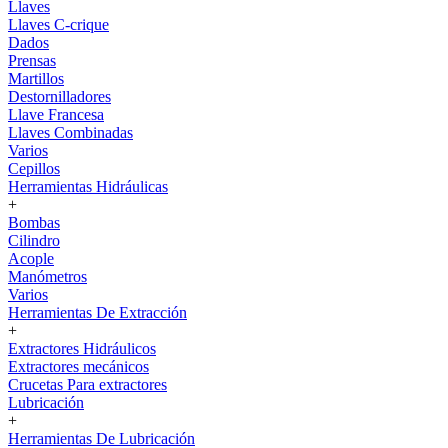
Llaves
Llaves C-crique
Dados
Prensas
Martillos
Destornilladores
Llave Francesa
Llaves Combinadas
Varios
Cepillos
Herramientas Hidráulicas
+
Bombas
Cilindro
Acople
Manómetros
Varios
Herramientas De Extracción
+
Extractores Hidráulicos
Extractores mecánicos
Crucetas Para extractores
Lubricación
+
Herramientas De Lubricación