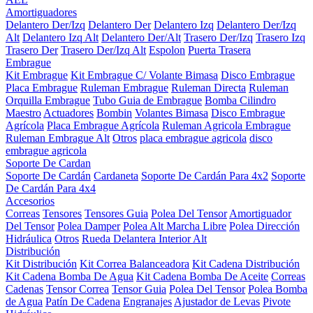
Amortiguadores
Delantero Der/Izq
Delantero Der
Delantero Izq
Delantero Der/Izq
Alt
Delantero Izq Alt
Delantero Der/Alt
Trasero Der/Izq
Trasero Izq
Trasero Der
Trasero Der/Izq Alt
Espolon
Puerta Trasera
Embrague
Kit Embrague
Kit Embrague C/ Volante Bimasa
Disco Embrague
Placa Embrague
Ruleman Embrague
Ruleman Directa
Ruleman
Orquilla Embrague
Tubo Guia de Embrague
Bomba Cilindro
Maestro
Actuadores
Bombin
Volantes Bimasa
Disco Embrague
Agrícola
Placa Embrague Agrícola
Ruleman Agricola Embrague
Ruleman Embrague Alt
Otros
placa embrague agricola
disco
embrague agricola
Soporte De Cardan
Soporte De Cardán
Cardaneta
Soporte De Cardán Para 4x2
Soporte
De Cardán Para 4x4
Accesorios
Correas
Tensores
Tensores Guia
Polea Del Tensor
Amortiguador
Del Tensor
Polea Damper
Polea Alt Marcha Libre
Polea Dirección
Hidráulica
Otros
Rueda Delantera Interior Alt
Distribución
Kit Distribución
Kit Correa Balanceadora
Kit Cadena Distribución
Kit Cadena Bomba De Agua
Kit Cadena Bomba De Aceite
Correas
Cadenas
Tensor Correa
Tensor Guia
Polea Del Tensor
Polea Bomba
de Agua
Patín De Cadena
Engranajes
Ajustador de Levas
Pivote