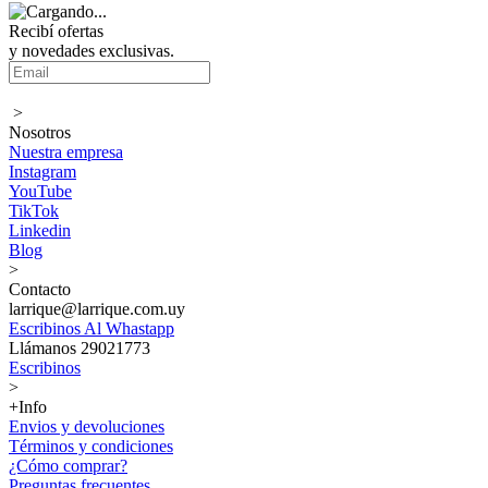
Recibí ofertas
y novedades exclusivas.
>
Nosotros
Nuestra empresa
Instagram
YouTube
TikTok
Linkedin
Blog
>
Contacto
larrique@larrique.com.uy
Escribinos Al Whastapp
Llámanos 29021773
Escribinos
>
+Info
Envios y devoluciones
Términos y condiciones
¿Cómo comprar?
Preguntas frecuentes