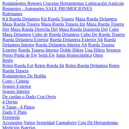
Rodamientos
Retenes
Crucetas
Herramientas
Lubricación
Agrícola
Repuestos - Autopartes
SALE
PROMOCIONES
Rulemanes
Kit Rueda Delantera
Kit Rueda Trasera
Maza Rueda Delantera
Maza Rueda Trasera
Maza Rueda Trasera Izq
Maza Rueda Trasera
Der
Maza Rueda Derecha Del
Maza Rueda Izquierda Del
Cubo
Maza Delantera
Cubo de Rueda Delantera
Cubo De Rueda Trasera
Rueda Delantera Exterior
Rueda Delantera Exterior Alt
Rueda
Delantera Interior
Rueda Delantera Interior Alt
Rueda Trasera
Exterior
Rueda Trasera Interior
Doble Hilera
Una Hilera
Seguros
Perno Punta de Eje
Semi Eje
Junta Homocinética
Otros
Retén
Reten Rueda Ext
Reten Rueda Int
Reten Rueda Delantera
Reten
Rueda Trasera
Rodamientos De Bolilla
Cono / Cubeta
Seguro Exterior
Seguro Interior
De cardan o Dado Con Oreja
4 Orejas
4 Tapas - 4 Platos
Dado Y Plato
Ferretería
Accesorios
Varios
Seguridad
Cargadores
Caja De Herramientas
Medición
Baterías