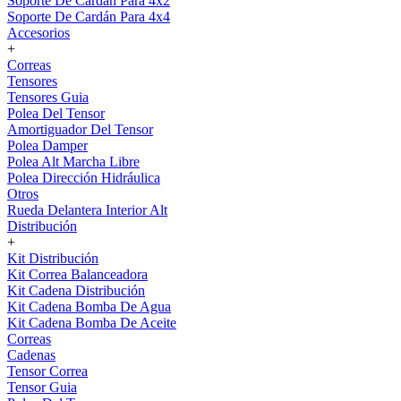
Soporte De Cardán Para 4x2
Soporte De Cardán Para 4x4
Accesorios
+
Correas
Tensores
Tensores Guia
Polea Del Tensor
Amortiguador Del Tensor
Polea Damper
Polea Alt Marcha Libre
Polea Dirección Hidráulica
Otros
Rueda Delantera Interior Alt
Distribución
+
Kit Distribución
Kit Correa Balanceadora
Kit Cadena Distribución
Kit Cadena Bomba De Agua
Kit Cadena Bomba De Aceite
Correas
Cadenas
Tensor Correa
Tensor Guia