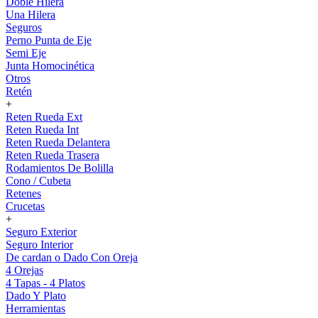
Doble Hilera
Una Hilera
Seguros
Perno Punta de Eje
Semi Eje
Junta Homocinética
Otros
Retén
+
Reten Rueda Ext
Reten Rueda Int
Reten Rueda Delantera
Reten Rueda Trasera
Rodamientos De Bolilla
Cono / Cubeta
Retenes
Crucetas
+
Seguro Exterior
Seguro Interior
De cardan o Dado Con Oreja
4 Orejas
4 Tapas - 4 Platos
Dado Y Plato
Herramientas