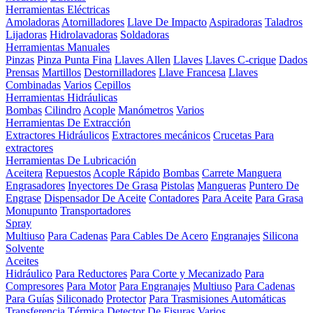
Herramientas Eléctricas
Amoladoras
Atornilladores
Llave De Impacto
Aspiradoras
Taladros
Lijadoras
Hidrolavadoras
Soldadoras
Herramientas Manuales
Pinzas
Pinza Punta Fina
Llaves Allen
Llaves
Llaves C-crique
Dados
Prensas
Martillos
Destornilladores
Llave Francesa
Llaves
Combinadas
Varios
Cepillos
Herramientas Hidráulicas
Bombas
Cilindro
Acople
Manómetros
Varios
Herramientas De Extracción
Extractores Hidráulicos
Extractores mecánicos
Crucetas Para
extractores
Herramientas De Lubricación
Aceitera
Repuestos
Acople Rápido
Bombas
Carrete Manguera
Engrasadores
Inyectores De Grasa
Pistolas
Mangueras
Puntero De
Engrase
Dispensador De Aceite
Contadores
Para Aceite
Para Grasa
Monupunto
Transportadores
Spray
Multiuso
Para Cadenas
Para Cables De Acero
Engranajes
Silicona
Solvente
Aceites
Hidráulico
Para Reductores
Para Corte y Mecanizado
Para
Compresores
Para Motor
Para Engranajes
Multiuso
Para Cadenas
Para Guías
Siliconado
Protector
Para Trasmisiones Automáticas
Transferencia Térmica
Detector De Fisuras
Varios