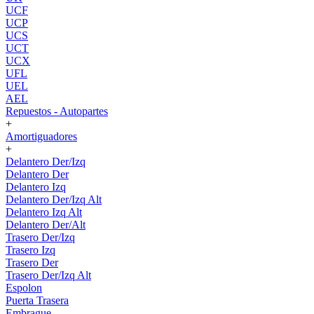
UCF
UCP
UCS
UCT
UCX
UFL
UEL
AEL
Repuestos - Autopartes
+
Amortiguadores
+
Delantero Der/Izq
Delantero Der
Delantero Izq
Delantero Der/Izq Alt
Delantero Izq Alt
Delantero Der/Alt
Trasero Der/Izq
Trasero Izq
Trasero Der
Trasero Der/Izq Alt
Espolon
Puerta Trasera
Embrague