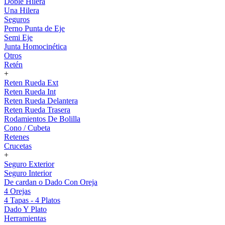
Doble Hilera
Una Hilera
Seguros
Perno Punta de Eje
Semi Eje
Junta Homocinética
Otros
Retén
+
Reten Rueda Ext
Reten Rueda Int
Reten Rueda Delantera
Reten Rueda Trasera
Rodamientos De Bolilla
Cono / Cubeta
Retenes
Crucetas
+
Seguro Exterior
Seguro Interior
De cardan o Dado Con Oreja
4 Orejas
4 Tapas - 4 Platos
Dado Y Plato
Herramientas