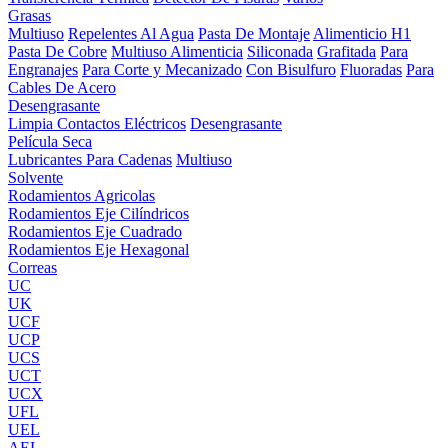
Grasas
Multiuso
Repelentes Al Agua
Pasta De Montaje
Alimenticio H1
Pasta De Cobre
Multiuso Alimenticia
Siliconada
Grafitada
Para
Engranajes
Para Corte y Mecanizado
Con Bisulfuro
Fluoradas
Para
Cables De Acero
Desengrasante
Limpia Contactos Eléctricos
Desengrasante
Película Seca
Lubricantes Para Cadenas
Multiuso
Solvente
Rodamientos Agricolas
Rodamientos Eje Cilíndricos
Rodamientos Eje Cuadrado
Rodamientos Eje Hexagonal
Correas
UC
UK
UCF
UCP
UCS
UCT
UCX
UFL
UEL
AEL