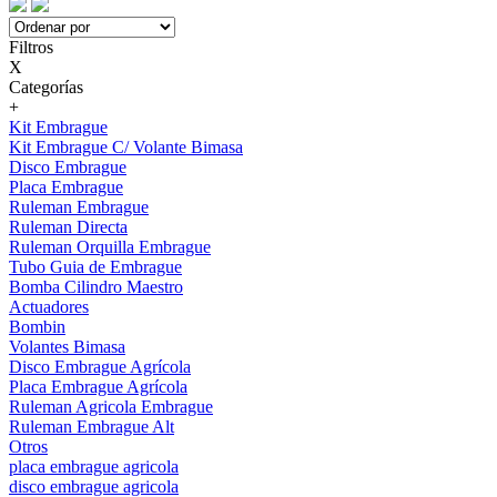
Filtros
X
Categorías
+
Kit Embrague
Kit Embrague C/ Volante Bimasa
Disco Embrague
Placa Embrague
Ruleman Embrague
Ruleman Directa
Ruleman Orquilla Embrague
Tubo Guia de Embrague
Bomba Cilindro Maestro
Actuadores
Bombin
Volantes Bimasa
Disco Embrague Agrícola
Placa Embrague Agrícola
Ruleman Agricola Embrague
Ruleman Embrague Alt
Otros
placa embrague agricola
disco embrague agricola