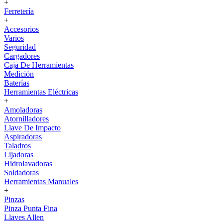
+
Ferretería
+
Accesorios
Varios
Seguridad
Cargadores
Caja De Herramientas
Medición
Baterías
Herramientas Eléctricas
+
Amoladoras
Atornilladores
Llave De Impacto
Aspiradoras
Taladros
Lijadoras
Hidrolavadoras
Soldadoras
Herramientas Manuales
+
Pinzas
Pinza Punta Fina
Llaves Allen