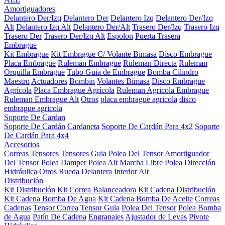
Amortiguadores
Delantero Der/Izq
Delantero Der
Delantero Izq
Delantero Der/Izq
Alt
Delantero Izq Alt
Delantero Der/Alt
Trasero Der/Izq
Trasero Izq
Trasero Der
Trasero Der/Izq Alt
Espolon
Puerta Trasera
Embrague
Kit Embrague
Kit Embrague C/ Volante Bimasa
Disco Embrague
Placa Embrague
Ruleman Embrague
Ruleman Directa
Ruleman
Orquilla Embrague
Tubo Guia de Embrague
Bomba Cilindro
Maestro
Actuadores
Bombin
Volantes Bimasa
Disco Embrague
Agrícola
Placa Embrague Agrícola
Ruleman Agricola Embrague
Ruleman Embrague Alt
Otros
placa embrague agricola
disco
embrague agricola
Soporte De Cardan
Soporte De Cardán
Cardaneta
Soporte De Cardán Para 4x2
Soporte
De Cardán Para 4x4
Accesorios
Correas
Tensores
Tensores Guia
Polea Del Tensor
Amortiguador
Del Tensor
Polea Damper
Polea Alt Marcha Libre
Polea Dirección
Hidráulica
Otros
Rueda Delantera Interior Alt
Distribución
Kit Distribución
Kit Correa Balanceadora
Kit Cadena Distribución
Kit Cadena Bomba De Agua
Kit Cadena Bomba De Aceite
Correas
Cadenas
Tensor Correa
Tensor Guia
Polea Del Tensor
Polea Bomba
de Agua
Patín De Cadena
Engranajes
Ajustador de Levas
Pivote