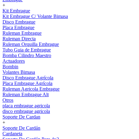
+
Kit Embrague
Kit Embrague C/ Volante Bimasa
Disco Embrague
Placa Embrague
Ruleman Embrague
Ruleman Directa
Ruleman Orquilla Embrague
Tubo Guia de Embrague
Bomba Cilindro Maestro
Actuadores
Bombin
Volantes Bimasa
Disco Embrague Agrícola
Placa Embrague Agrícola
Ruleman Agricola Embrague
Ruleman Embrague Alt
Otros
placa embrague agricola
disco embrague agricola
Soporte De Cardan
+
Soporte De Cardán
Cardaneta