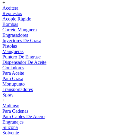
+
Aceitera
Repuestos
Acople Rápido
Bombas
Carrete Manguera
Engrasadores
Inyectores De Grasa
Pistolas
Mangueras
Puntero De Engrase
Dispensador De Aceite
Contadores
Para Aceite
Para Grasa
Monupunto
Transportadores
Spray
+
Multiuso
Para Cadenas
Para Cables De Acero
Engranajes
Silicona
Solvente