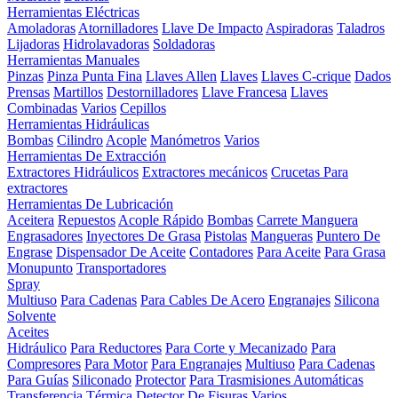
Herramientas Eléctricas
Amoladoras
Atornilladores
Llave De Impacto
Aspiradoras
Taladros
Lijadoras
Hidrolavadoras
Soldadoras
Herramientas Manuales
Pinzas
Pinza Punta Fina
Llaves Allen
Llaves
Llaves C-crique
Dados
Prensas
Martillos
Destornilladores
Llave Francesa
Llaves
Combinadas
Varios
Cepillos
Herramientas Hidráulicas
Bombas
Cilindro
Acople
Manómetros
Varios
Herramientas De Extracción
Extractores Hidráulicos
Extractores mecánicos
Crucetas Para
extractores
Herramientas De Lubricación
Aceitera
Repuestos
Acople Rápido
Bombas
Carrete Manguera
Engrasadores
Inyectores De Grasa
Pistolas
Mangueras
Puntero De
Engrase
Dispensador De Aceite
Contadores
Para Aceite
Para Grasa
Monupunto
Transportadores
Spray
Multiuso
Para Cadenas
Para Cables De Acero
Engranajes
Silicona
Solvente
Aceites
Hidráulico
Para Reductores
Para Corte y Mecanizado
Para
Compresores
Para Motor
Para Engranajes
Multiuso
Para Cadenas
Para Guías
Siliconado
Protector
Para Trasmisiones Automáticas
Transferencia Térmica
Detector De Fisuras
Varios