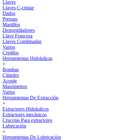
Llaves
Llaves C-crique
Dados
Prensas
Martillos
Destornilladores
Llave Francesa
Llaves Combinadas
Varios
Cepillos
Herramientas Hidráulicas
+
Bombas
Cilindro
Acople
Manómetros
Varios
Herramientas De Extracción
+
Extractores Hidráulicos
Extractores mecánicos
Crucetas Para extractores
Lubricación
+
Herramientas De Lubricación