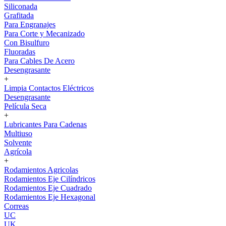
Siliconada
Grafitada
Para Engranajes
Para Corte y Mecanizado
Con Bisulfuro
Fluoradas
Para Cables De Acero
Desengrasante
+
Limpia Contactos Eléctricos
Desengrasante
Película Seca
+
Lubricantes Para Cadenas
Multiuso
Solvente
Agrícola
+
Rodamientos Agricolas
Rodamientos Eje Cilíndricos
Rodamientos Eje Cuadrado
Rodamientos Eje Hexagonal
Correas
UC
UK