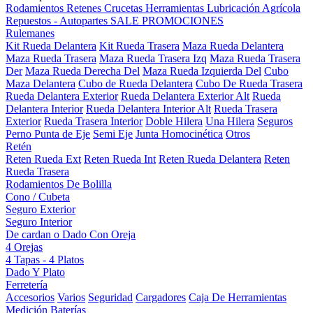
Rodamientos
Retenes
Crucetas
Herramientas
Lubricación
Agrícola
Repuestos - Autopartes
SALE
PROMOCIONES
Rulemanes
Kit Rueda Delantera
Kit Rueda Trasera
Maza Rueda Delantera
Maza Rueda Trasera
Maza Rueda Trasera Izq
Maza Rueda Trasera
Der
Maza Rueda Derecha Del
Maza Rueda Izquierda Del
Cubo
Maza Delantera
Cubo de Rueda Delantera
Cubo De Rueda Trasera
Rueda Delantera Exterior
Rueda Delantera Exterior Alt
Rueda
Delantera Interior
Rueda Delantera Interior Alt
Rueda Trasera
Exterior
Rueda Trasera Interior
Doble Hilera
Una Hilera
Seguros
Perno Punta de Eje
Semi Eje
Junta Homocinética
Otros
Retén
Reten Rueda Ext
Reten Rueda Int
Reten Rueda Delantera
Reten
Rueda Trasera
Rodamientos De Bolilla
Cono / Cubeta
Seguro Exterior
Seguro Interior
De cardan o Dado Con Oreja
4 Orejas
4 Tapas - 4 Platos
Dado Y Plato
Ferretería
Accesorios
Varios
Seguridad
Cargadores
Caja De Herramientas
Medición
Baterías