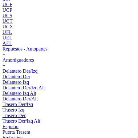
UCF
UCP
UCS
UCT
UCX
UFL
UEL
AEL
Repuestos - Autopartes
+
Amortiguadores
+
Delantero Der/Izq
Delantero Der
Delantero Izq
Delantero Der/Izq Alt
Delantero Izq Alt
Delantero Der/Alt
Trasero Der/Izq
Trasero Izq
Trasero Der
Trasero Der/Izq Alt
Espolon
Puerta Trasera
Embrague