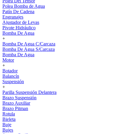
Polea Del Tensor
Polea Bomba de Agua
Patín De Cadena
Engranajes
Ajustador de Levas
Pivote Hidráulico
Bomba De Agua
+
Bomba De Agua C/Carcaza
Bomba De Agua S/Carcaza
Bomba De Agua
Motor
+
Botador
Balancín
Suspensión
+
Parilla Suspensión Delantera
Brazo Suspensión
Brazo Auxiliar
Brazo Pitman
Rotula
Bieleta
Buje
Bujes