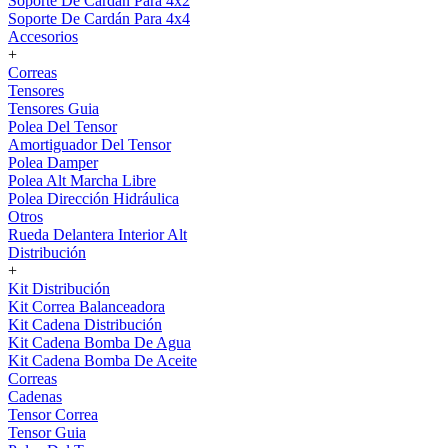
Soporte De Cardán Para 4x2
Soporte De Cardán Para 4x4
Accesorios
+
Correas
Tensores
Tensores Guia
Polea Del Tensor
Amortiguador Del Tensor
Polea Damper
Polea Alt Marcha Libre
Polea Dirección Hidráulica
Otros
Rueda Delantera Interior Alt
Distribución
+
Kit Distribución
Kit Correa Balanceadora
Kit Cadena Distribución
Kit Cadena Bomba De Agua
Kit Cadena Bomba De Aceite
Correas
Cadenas
Tensor Correa
Tensor Guia