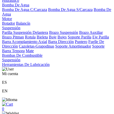
Hidráulico
Bomba De Agua
Bomba De Agua C/Carcaza
Bomba De Agua S/Carcaza
Bomba De
Agua
Motor
Botador
Balancín
Suspensión
Parilla Suspensión Delantera
Brazo Suspensión
Brazo Auxiliar
Brazo Pitman
Rotula
Bieleta
Buje
Bujes
Soporte Parilla
Eje Parilla
Barra Acomplamiento Axial
Barra Dirección
Puntero
Fuelle De
Dirección
Cazoletas-Grapodinas
Soporte Amortiguador
Soporte
Barra Tensora
Mate
Bombas De Combustible
Suspensión
Herramientas De Lubricación
Mi cuenta
ES
EN
0