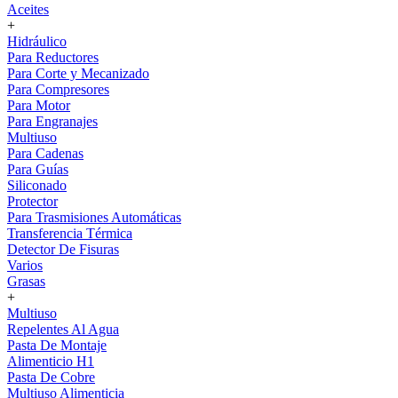
Aceites
+
Hidráulico
Para Reductores
Para Corte y Mecanizado
Para Compresores
Para Motor
Para Engranajes
Multiuso
Para Cadenas
Para Guías
Siliconado
Protector
Para Trasmisiones Automáticas
Transferencia Térmica
Detector De Fisuras
Varios
Grasas
+
Multiuso
Repelentes Al Agua
Pasta De Montaje
Alimenticio H1
Pasta De Cobre
Multiuso Alimenticia