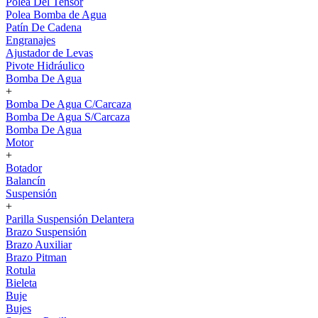
Polea Del Tensor
Polea Bomba de Agua
Patín De Cadena
Engranajes
Ajustador de Levas
Pivote Hidráulico
Bomba De Agua
+
Bomba De Agua C/Carcaza
Bomba De Agua S/Carcaza
Bomba De Agua
Motor
+
Botador
Balancín
Suspensión
+
Parilla Suspensión Delantera
Brazo Suspensión
Brazo Auxiliar
Brazo Pitman
Rotula
Bieleta
Buje
Bujes