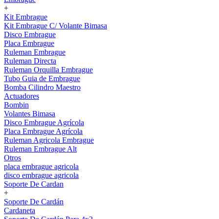
+
Kit Embrague
Kit Embrague C/ Volante Bimasa
Disco Embrague
Placa Embrague
Ruleman Embrague
Ruleman Directa
Ruleman Orquilla Embrague
Tubo Guia de Embrague
Bomba Cilindro Maestro
Actuadores
Bombin
Volantes Bimasa
Disco Embrague Agrícola
Placa Embrague Agrícola
Ruleman Agricola Embrague
Ruleman Embrague Alt
Otros
placa embrague agricola
disco embrague agricola
Soporte De Cardan
+
Soporte De Cardán
Cardaneta