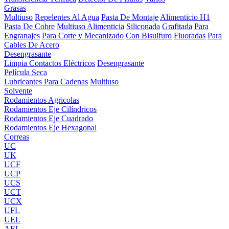
Grasas
Multiuso
Repelentes Al Agua
Pasta De Montaje
Alimenticio H1
Pasta De Cobre
Multiuso Alimenticia
Siliconada
Grafitada
Para
Engranajes
Para Corte y Mecanizado
Con Bisulfuro
Fluoradas
Para
Cables De Acero
Desengrasante
Limpia Contactos Eléctricos
Desengrasante
Película Seca
Lubricantes Para Cadenas
Multiuso
Solvente
Rodamientos Agricolas
Rodamientos Eje Cilíndricos
Rodamientos Eje Cuadrado
Rodamientos Eje Hexagonal
Correas
UC
UK
UCF
UCP
UCS
UCT
UCX
UFL
UEL
AEL