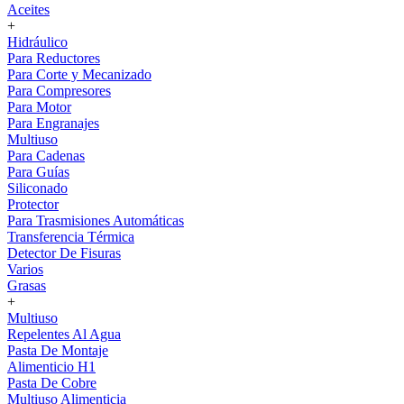
Aceites
+
Hidráulico
Para Reductores
Para Corte y Mecanizado
Para Compresores
Para Motor
Para Engranajes
Multiuso
Para Cadenas
Para Guías
Siliconado
Protector
Para Trasmisiones Automáticas
Transferencia Térmica
Detector De Fisuras
Varios
Grasas
+
Multiuso
Repelentes Al Agua
Pasta De Montaje
Alimenticio H1
Pasta De Cobre
Multiuso Alimenticia