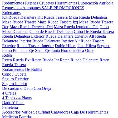
Rodamientos
Retenes
Crucetas
Herramientas
Lubricación
Agrícola
Repuestos - Autopartes
SALE
PROMOCIONES
Rulemanes
Kit Rueda Delantera
Kit Rueda Trasera
Maza Rueda Delantera
Maza Rueda Trasera
Maza Rueda Trasera Izq
Maza Rueda Trasera
Der
Maza Rueda Derecha Del
Maza Rueda Izquierda Del
Cubo
Maza Delantera
Cubo de Rueda Delantera
Cubo De Rueda Trasera
Rueda Delantera Exterior
Rueda Delantera Exterior Alt
Rueda
Delantera Interior
Rueda Delantera Interior Alt
Rueda Trasera
Exterior
Rueda Trasera Interior
Doble Hilera
Una Hilera
Seguros
Perno Punta de Eje
Semi Eje
Junta Homocinética
Otros
Retén
Reten Rueda Ext
Reten Rueda Int
Reten Rueda Delantera
Reten
Rueda Trasera
Rodamientos De Bolilla
Cono / Cubeta
Seguro Exterior
Seguro Interior
De cardan o Dado Con Oreja
4 Orejas
4 Tapas - 4 Platos
Dado Y Plato
Ferretería
Accesorios
Varios
Seguridad
Cargadores
Caja De Herramientas
Medición
Baterías