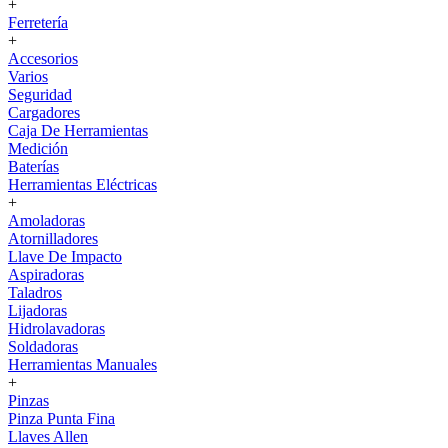
+
Ferretería
+
Accesorios
Varios
Seguridad
Cargadores
Caja De Herramientas
Medición
Baterías
Herramientas Eléctricas
+
Amoladoras
Atornilladores
Llave De Impacto
Aspiradoras
Taladros
Lijadoras
Hidrolavadoras
Soldadoras
Herramientas Manuales
+
Pinzas
Pinza Punta Fina
Llaves Allen