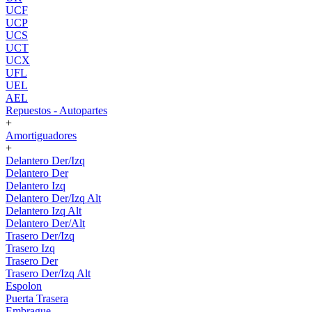
UCF
UCP
UCS
UCT
UCX
UFL
UEL
AEL
Repuestos - Autopartes
+
Amortiguadores
+
Delantero Der/Izq
Delantero Der
Delantero Izq
Delantero Der/Izq Alt
Delantero Izq Alt
Delantero Der/Alt
Trasero Der/Izq
Trasero Izq
Trasero Der
Trasero Der/Izq Alt
Espolon
Puerta Trasera
Embrague