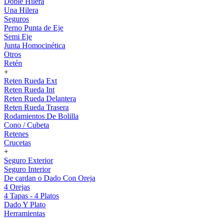
Doble Hilera
Una Hilera
Seguros
Perno Punta de Eje
Semi Eje
Junta Homocinética
Otros
Retén
+
Reten Rueda Ext
Reten Rueda Int
Reten Rueda Delantera
Reten Rueda Trasera
Rodamientos De Bolilla
Cono / Cubeta
Retenes
Crucetas
+
Seguro Exterior
Seguro Interior
De cardan o Dado Con Oreja
4 Orejas
4 Tapas - 4 Platos
Dado Y Plato
Herramientas