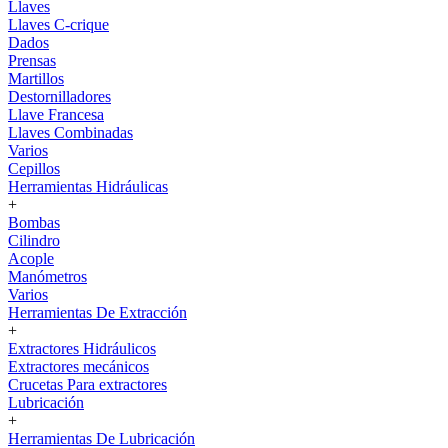
Llaves
Llaves C-crique
Dados
Prensas
Martillos
Destornilladores
Llave Francesa
Llaves Combinadas
Varios
Cepillos
Herramientas Hidráulicas
+
Bombas
Cilindro
Acople
Manómetros
Varios
Herramientas De Extracción
+
Extractores Hidráulicos
Extractores mecánicos
Crucetas Para extractores
Lubricación
+
Herramientas De Lubricación