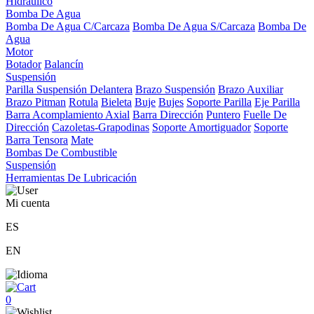
Hidráulico
Bomba De Agua
Bomba De Agua C/Carcaza
Bomba De Agua S/Carcaza
Bomba De
Agua
Motor
Botador
Balancín
Suspensión
Parilla Suspensión Delantera
Brazo Suspensión
Brazo Auxiliar
Brazo Pitman
Rotula
Bieleta
Buje
Bujes
Soporte Parilla
Eje Parilla
Barra Acomplamiento Axial
Barra Dirección
Puntero
Fuelle De
Dirección
Cazoletas-Grapodinas
Soporte Amortiguador
Soporte
Barra Tensora
Mate
Bombas De Combustible
Suspensión
Herramientas De Lubricación
Mi cuenta
ES
EN
0