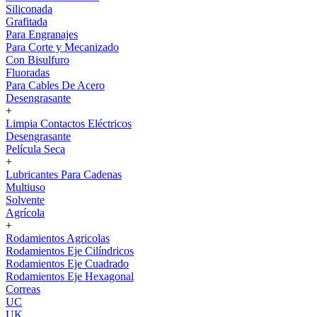
Siliconada
Grafitada
Para Engranajes
Para Corte y Mecanizado
Con Bisulfuro
Fluoradas
Para Cables De Acero
Desengrasante
+
Limpia Contactos Eléctricos
Desengrasante
Película Seca
+
Lubricantes Para Cadenas
Multiuso
Solvente
Agrícola
+
Rodamientos Agricolas
Rodamientos Eje Cilíndricos
Rodamientos Eje Cuadrado
Rodamientos Eje Hexagonal
Correas
UC
UK