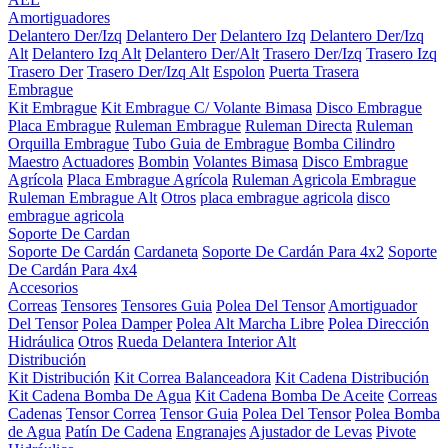
Amortiguadores
Delantero Der/Izq
Delantero Der
Delantero Izq
Delantero Der/Izq
Alt
Delantero Izq Alt
Delantero Der/Alt
Trasero Der/Izq
Trasero Izq
Trasero Der
Trasero Der/Izq Alt
Espolon
Puerta Trasera
Embrague
Kit Embrague
Kit Embrague C/ Volante Bimasa
Disco Embrague
Placa Embrague
Ruleman Embrague
Ruleman Directa
Ruleman
Orquilla Embrague
Tubo Guia de Embrague
Bomba Cilindro
Maestro
Actuadores
Bombin
Volantes Bimasa
Disco Embrague
Agrícola
Placa Embrague Agrícola
Ruleman Agricola Embrague
Ruleman Embrague Alt
Otros
placa embrague agricola
disco
embrague agricola
Soporte De Cardan
Soporte De Cardán
Cardaneta
Soporte De Cardán Para 4x2
Soporte
De Cardán Para 4x4
Accesorios
Correas
Tensores
Tensores Guia
Polea Del Tensor
Amortiguador
Del Tensor
Polea Damper
Polea Alt Marcha Libre
Polea Dirección
Hidráulica
Otros
Rueda Delantera Interior Alt
Distribución
Kit Distribución
Kit Correa Balanceadora
Kit Cadena Distribución
Kit Cadena Bomba De Agua
Kit Cadena Bomba De Aceite
Correas
Cadenas
Tensor Correa
Tensor Guia
Polea Del Tensor
Polea Bomba
de Agua
Patín De Cadena
Engranajes
Ajustador de Levas
Pivote