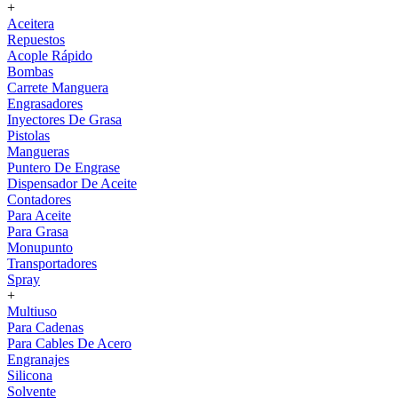
+
Aceitera
Repuestos
Acople Rápido
Bombas
Carrete Manguera
Engrasadores
Inyectores De Grasa
Pistolas
Mangueras
Puntero De Engrase
Dispensador De Aceite
Contadores
Para Aceite
Para Grasa
Monupunto
Transportadores
Spray
+
Multiuso
Para Cadenas
Para Cables De Acero
Engranajes
Silicona
Solvente