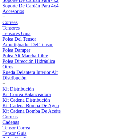
Soporte De Cardán Para 4x2
Soporte De Cardán Para 4x4
Accesorios
+
Correas
Tensores
Tensores Guia
Polea Del Tensor
Amortiguador Del Tensor
Polea Damper
Polea Alt Marcha Libre
Polea Dirección Hidráulica
Otros
Rueda Delantera Interior Alt
Distribución
+
Kit Distribución
Kit Correa Balanceadora
Kit Cadena Distribución
Kit Cadena Bomba De Agua
Kit Cadena Bomba De Aceite
Correas
Cadenas
Tensor Correa
Tensor Guia