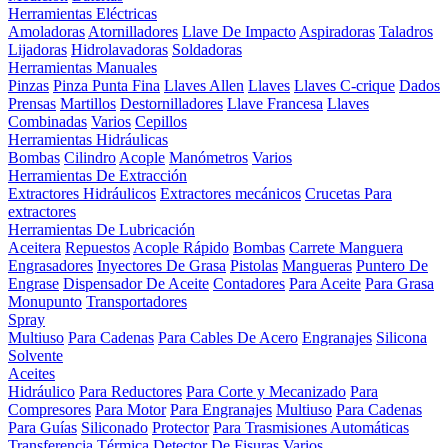
Herramientas Eléctricas
Amoladoras
Atornilladores
Llave De Impacto
Aspiradoras
Taladros
Lijadoras
Hidrolavadoras
Soldadoras
Herramientas Manuales
Pinzas
Pinza Punta Fina
Llaves Allen
Llaves
Llaves C-crique
Dados
Prensas
Martillos
Destornilladores
Llave Francesa
Llaves
Combinadas
Varios
Cepillos
Herramientas Hidráulicas
Bombas
Cilindro
Acople
Manómetros
Varios
Herramientas De Extracción
Extractores Hidráulicos
Extractores mecánicos
Crucetas Para
extractores
Herramientas De Lubricación
Aceitera
Repuestos
Acople Rápido
Bombas
Carrete Manguera
Engrasadores
Inyectores De Grasa
Pistolas
Mangueras
Puntero De
Engrase
Dispensador De Aceite
Contadores
Para Aceite
Para Grasa
Monupunto
Transportadores
Spray
Multiuso
Para Cadenas
Para Cables De Acero
Engranajes
Silicona
Solvente
Aceites
Hidráulico
Para Reductores
Para Corte y Mecanizado
Para
Compresores
Para Motor
Para Engranajes
Multiuso
Para Cadenas
Para Guías
Siliconado
Protector
Para Trasmisiones Automáticas
Transferencia Térmica
Detector De Fisuras
Varios