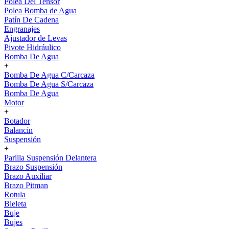
Polea Del Tensor
Polea Bomba de Agua
Patín De Cadena
Engranajes
Ajustador de Levas
Pivote Hidráulico
Bomba De Agua
+
Bomba De Agua C/Carcaza
Bomba De Agua S/Carcaza
Bomba De Agua
Motor
+
Botador
Balancín
Suspensión
+
Parilla Suspensión Delantera
Brazo Suspensión
Brazo Auxiliar
Brazo Pitman
Rotula
Bieleta
Buje
Bujes