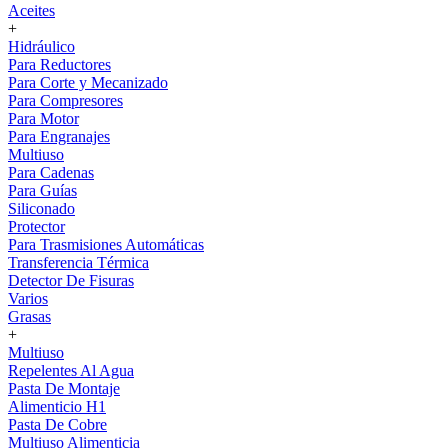
Aceites
+
Hidráulico
Para Reductores
Para Corte y Mecanizado
Para Compresores
Para Motor
Para Engranajes
Multiuso
Para Cadenas
Para Guías
Siliconado
Protector
Para Trasmisiones Automáticas
Transferencia Térmica
Detector De Fisuras
Varios
Grasas
+
Multiuso
Repelentes Al Agua
Pasta De Montaje
Alimenticio H1
Pasta De Cobre
Multiuso Alimenticia