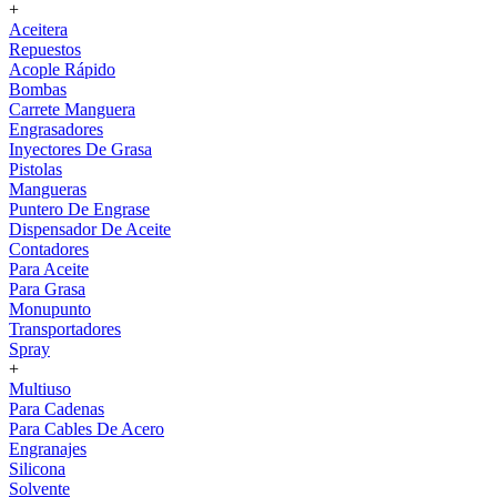
+
Aceitera
Repuestos
Acople Rápido
Bombas
Carrete Manguera
Engrasadores
Inyectores De Grasa
Pistolas
Mangueras
Puntero De Engrase
Dispensador De Aceite
Contadores
Para Aceite
Para Grasa
Monupunto
Transportadores
Spray
+
Multiuso
Para Cadenas
Para Cables De Acero
Engranajes
Silicona
Solvente