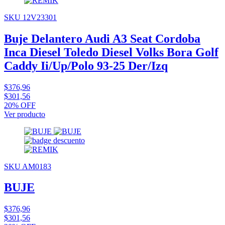
SKU 12V23301
Buje Delantero Audi A3 Seat Cordoba
Inca Diesel Toledo Diesel Volks Bora Golf
Caddy Ii/Up/Polo 93-25 Der/Izq
$376,96
$301,56
20% OFF
Ver producto
SKU AM0183
BUJE
$376,96
$301,56