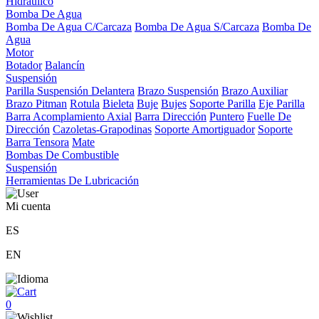
Hidráulico
Bomba De Agua
Bomba De Agua C/Carcaza
Bomba De Agua S/Carcaza
Bomba De
Agua
Motor
Botador
Balancín
Suspensión
Parilla Suspensión Delantera
Brazo Suspensión
Brazo Auxiliar
Brazo Pitman
Rotula
Bieleta
Buje
Bujes
Soporte Parilla
Eje Parilla
Barra Acomplamiento Axial
Barra Dirección
Puntero
Fuelle De
Dirección
Cazoletas-Grapodinas
Soporte Amortiguador
Soporte
Barra Tensora
Mate
Bombas De Combustible
Suspensión
Herramientas De Lubricación
Mi cuenta
ES
EN
0