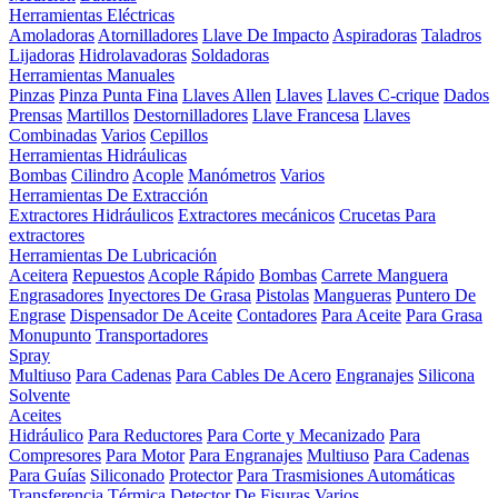
Herramientas Eléctricas
Amoladoras
Atornilladores
Llave De Impacto
Aspiradoras
Taladros
Lijadoras
Hidrolavadoras
Soldadoras
Herramientas Manuales
Pinzas
Pinza Punta Fina
Llaves Allen
Llaves
Llaves C-crique
Dados
Prensas
Martillos
Destornilladores
Llave Francesa
Llaves
Combinadas
Varios
Cepillos
Herramientas Hidráulicas
Bombas
Cilindro
Acople
Manómetros
Varios
Herramientas De Extracción
Extractores Hidráulicos
Extractores mecánicos
Crucetas Para
extractores
Herramientas De Lubricación
Aceitera
Repuestos
Acople Rápido
Bombas
Carrete Manguera
Engrasadores
Inyectores De Grasa
Pistolas
Mangueras
Puntero De
Engrase
Dispensador De Aceite
Contadores
Para Aceite
Para Grasa
Monupunto
Transportadores
Spray
Multiuso
Para Cadenas
Para Cables De Acero
Engranajes
Silicona
Solvente
Aceites
Hidráulico
Para Reductores
Para Corte y Mecanizado
Para
Compresores
Para Motor
Para Engranajes
Multiuso
Para Cadenas
Para Guías
Siliconado
Protector
Para Trasmisiones Automáticas
Transferencia Térmica
Detector De Fisuras
Varios