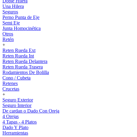
Doble Hilera
Una Hilera
Seguros
Perno Punta de Eje
Semi Eje
Junta Homocinética
Otros
Retén
+
Reten Rueda Ext
Reten Rueda Int
Reten Rueda Delantera
Reten Rueda Trasera
Rodamientos De Bolilla
Cono / Cubeta
Retenes
Crucetas
+
Seguro Exterior
Seguro Interior
De cardan o Dado Con Oreja
4 Orejas
4 Tapas - 4 Platos
Dado Y Plato
Herramientas