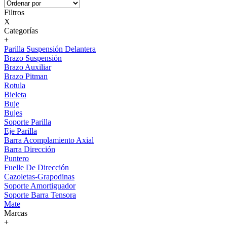
Filtros
X
Categorías
+
Parilla Suspensión Delantera
Brazo Suspensión
Brazo Auxiliar
Brazo Pitman
Rotula
Bieleta
Buje
Bujes
Soporte Parilla
Eje Parilla
Barra Acomplamiento Axial
Barra Dirección
Puntero
Fuelle De Dirección
Cazoletas-Grapodinas
Soporte Amortiguador
Soporte Barra Tensora
Mate
Marcas
+