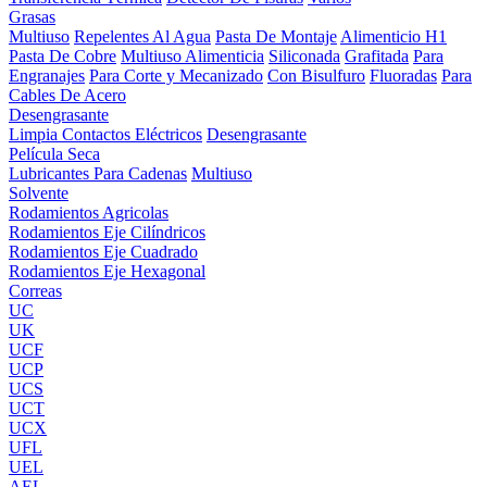
Grasas
Multiuso
Repelentes Al Agua
Pasta De Montaje
Alimenticio H1
Pasta De Cobre
Multiuso Alimenticia
Siliconada
Grafitada
Para
Engranajes
Para Corte y Mecanizado
Con Bisulfuro
Fluoradas
Para
Cables De Acero
Desengrasante
Limpia Contactos Eléctricos
Desengrasante
Película Seca
Lubricantes Para Cadenas
Multiuso
Solvente
Rodamientos Agricolas
Rodamientos Eje Cilíndricos
Rodamientos Eje Cuadrado
Rodamientos Eje Hexagonal
Correas
UC
UK
UCF
UCP
UCS
UCT
UCX
UFL
UEL
AEL