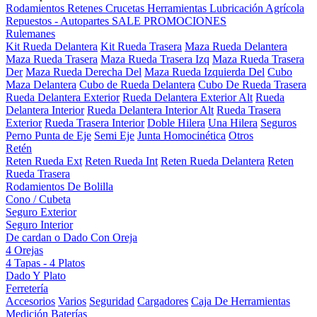
Rodamientos
Retenes
Crucetas
Herramientas
Lubricación
Agrícola
Repuestos - Autopartes
SALE
PROMOCIONES
Rulemanes
Kit Rueda Delantera
Kit Rueda Trasera
Maza Rueda Delantera
Maza Rueda Trasera
Maza Rueda Trasera Izq
Maza Rueda Trasera
Der
Maza Rueda Derecha Del
Maza Rueda Izquierda Del
Cubo
Maza Delantera
Cubo de Rueda Delantera
Cubo De Rueda Trasera
Rueda Delantera Exterior
Rueda Delantera Exterior Alt
Rueda
Delantera Interior
Rueda Delantera Interior Alt
Rueda Trasera
Exterior
Rueda Trasera Interior
Doble Hilera
Una Hilera
Seguros
Perno Punta de Eje
Semi Eje
Junta Homocinética
Otros
Retén
Reten Rueda Ext
Reten Rueda Int
Reten Rueda Delantera
Reten
Rueda Trasera
Rodamientos De Bolilla
Cono / Cubeta
Seguro Exterior
Seguro Interior
De cardan o Dado Con Oreja
4 Orejas
4 Tapas - 4 Platos
Dado Y Plato
Ferretería
Accesorios
Varios
Seguridad
Cargadores
Caja De Herramientas
Medición
Baterías