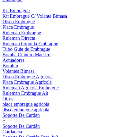
+
Kit Embrague
Kit Embrague C/ Volante Bimasa
Disco Embrague
Placa Embrague
Ruleman Embrague
Ruleman Directa
Ruleman Orquilla Embrague
Tubo Guia de Embrague
Bomba Cilindro Maestro
Actuadores
Bombin
Volantes Bimasa
Disco Embrague Agrícola
Placa Embrague Agrícola
Ruleman Agricola Embrague
Ruleman Embrague Alt
Otros
placa embrague agricola
disco embrague agricola
Soporte De Cardan
+
Soporte De Cardán
Cardaneta