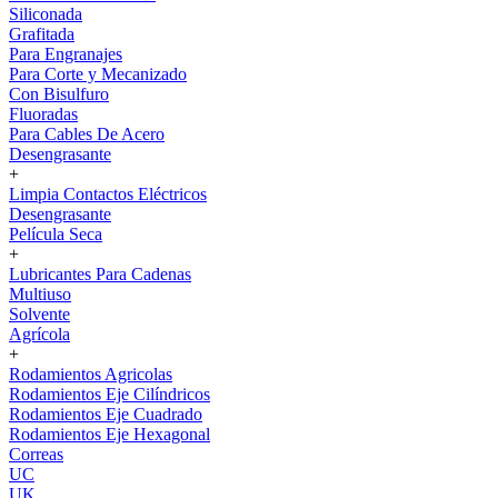
Siliconada
Grafitada
Para Engranajes
Para Corte y Mecanizado
Con Bisulfuro
Fluoradas
Para Cables De Acero
Desengrasante
+
Limpia Contactos Eléctricos
Desengrasante
Película Seca
+
Lubricantes Para Cadenas
Multiuso
Solvente
Agrícola
+
Rodamientos Agricolas
Rodamientos Eje Cilíndricos
Rodamientos Eje Cuadrado
Rodamientos Eje Hexagonal
Correas
UC
UK