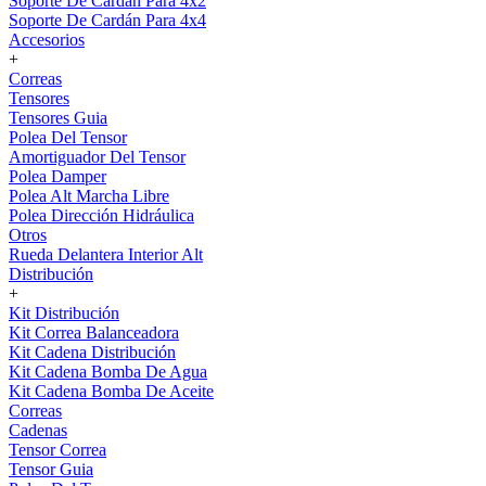
Soporte De Cardán Para 4x2
Soporte De Cardán Para 4x4
Accesorios
+
Correas
Tensores
Tensores Guia
Polea Del Tensor
Amortiguador Del Tensor
Polea Damper
Polea Alt Marcha Libre
Polea Dirección Hidráulica
Otros
Rueda Delantera Interior Alt
Distribución
+
Kit Distribución
Kit Correa Balanceadora
Kit Cadena Distribución
Kit Cadena Bomba De Agua
Kit Cadena Bomba De Aceite
Correas
Cadenas
Tensor Correa
Tensor Guia