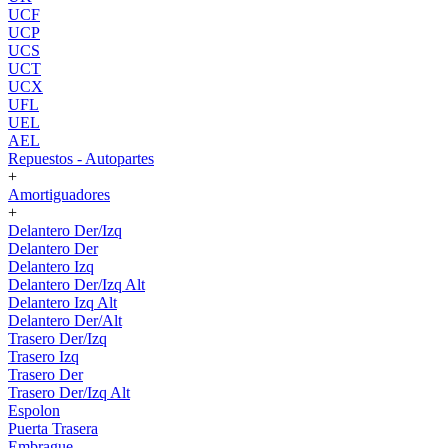
UCF
UCP
UCS
UCT
UCX
UFL
UEL
AEL
Repuestos - Autopartes
+
Amortiguadores
+
Delantero Der/Izq
Delantero Der
Delantero Izq
Delantero Der/Izq Alt
Delantero Izq Alt
Delantero Der/Alt
Trasero Der/Izq
Trasero Izq
Trasero Der
Trasero Der/Izq Alt
Espolon
Puerta Trasera
Embrague