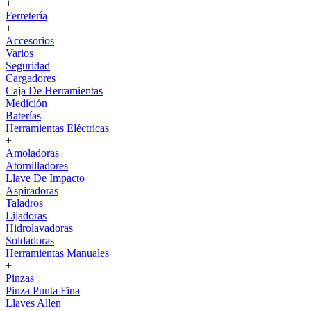
+
Ferretería
+
Accesorios
Varios
Seguridad
Cargadores
Caja De Herramientas
Medición
Baterías
Herramientas Eléctricas
+
Amoladoras
Atornilladores
Llave De Impacto
Aspiradoras
Taladros
Lijadoras
Hidrolavadoras
Soldadoras
Herramientas Manuales
+
Pinzas
Pinza Punta Fina
Llaves Allen