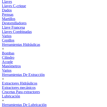
Llaves
Llaves C-crique
Dados
Prensas
Martillos
Destornilladores
Llave Francesa
Llaves Combinadas
Varios
Cepillos
Herramientas Hidráulicas
+
Bombas
Cilindro
Acople
Manómetros
Varios
Herramientas De Extracción
+
Extractores Hidráulicos
Extractores mecánicos
Crucetas Para extractores
Lubricación
+
Herramientas De Lubricación