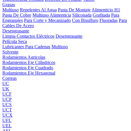
Grasas
Multiuso
Repelentes Al Agua
Pasta De Montaje
Alimenticio H1
Pasta De Cobre
Multiuso Alimenticia
Siliconada
Grafitada
Para
Engranajes
Para Corte y Mecanizado
Con Bisulfuro
Fluoradas
Para
Cables De Acero
Desengrasante
Limpia Contactos Eléctricos
Desengrasante
Película Seca
Lubricantes Para Cadenas
Multiuso
Solvente
Rodamientos Agricolas
Rodamientos Eje Cilíndricos
Rodamientos Eje Cuadrado
Rodamientos Eje Hexagonal
Correas
UC
UK
UCF
UCP
UCS
UCT
UCX
UFL
UEL
AEL