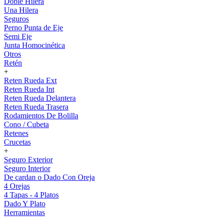
Doble Hilera
Una Hilera
Seguros
Perno Punta de Eje
Semi Eje
Junta Homocinética
Otros
Retén
+
Reten Rueda Ext
Reten Rueda Int
Reten Rueda Delantera
Reten Rueda Trasera
Rodamientos De Bolilla
Cono / Cubeta
Retenes
Crucetas
+
Seguro Exterior
Seguro Interior
De cardan o Dado Con Oreja
4 Orejas
4 Tapas - 4 Platos
Dado Y Plato
Herramientas