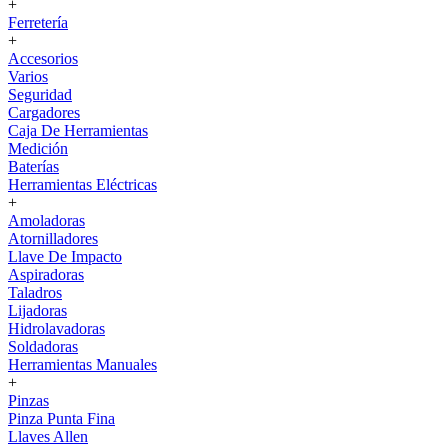
+
Ferretería
+
Accesorios
Varios
Seguridad
Cargadores
Caja De Herramientas
Medición
Baterías
Herramientas Eléctricas
+
Amoladoras
Atornilladores
Llave De Impacto
Aspiradoras
Taladros
Lijadoras
Hidrolavadoras
Soldadoras
Herramientas Manuales
+
Pinzas
Pinza Punta Fina
Llaves Allen