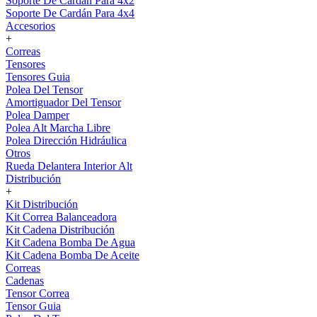
Soporte De Cardán Para 4x2
Soporte De Cardán Para 4x4
Accesorios
+
Correas
Tensores
Tensores Guia
Polea Del Tensor
Amortiguador Del Tensor
Polea Damper
Polea Alt Marcha Libre
Polea Dirección Hidráulica
Otros
Rueda Delantera Interior Alt
Distribución
+
Kit Distribución
Kit Correa Balanceadora
Kit Cadena Distribución
Kit Cadena Bomba De Agua
Kit Cadena Bomba De Aceite
Correas
Cadenas
Tensor Correa
Tensor Guia