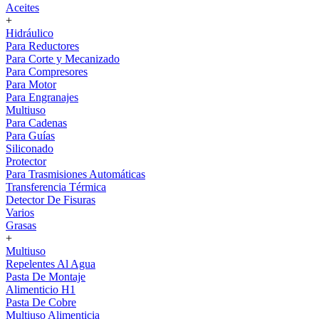
Aceites
+
Hidráulico
Para Reductores
Para Corte y Mecanizado
Para Compresores
Para Motor
Para Engranajes
Multiuso
Para Cadenas
Para Guías
Siliconado
Protector
Para Trasmisiones Automáticas
Transferencia Térmica
Detector De Fisuras
Varios
Grasas
+
Multiuso
Repelentes Al Agua
Pasta De Montaje
Alimenticio H1
Pasta De Cobre
Multiuso Alimenticia