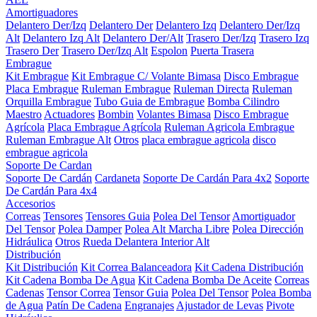
Amortiguadores
Delantero Der/Izq
Delantero Der
Delantero Izq
Delantero Der/Izq
Alt
Delantero Izq Alt
Delantero Der/Alt
Trasero Der/Izq
Trasero Izq
Trasero Der
Trasero Der/Izq Alt
Espolon
Puerta Trasera
Embrague
Kit Embrague
Kit Embrague C/ Volante Bimasa
Disco Embrague
Placa Embrague
Ruleman Embrague
Ruleman Directa
Ruleman
Orquilla Embrague
Tubo Guia de Embrague
Bomba Cilindro
Maestro
Actuadores
Bombin
Volantes Bimasa
Disco Embrague
Agrícola
Placa Embrague Agrícola
Ruleman Agricola Embrague
Ruleman Embrague Alt
Otros
placa embrague agricola
disco
embrague agricola
Soporte De Cardan
Soporte De Cardán
Cardaneta
Soporte De Cardán Para 4x2
Soporte
De Cardán Para 4x4
Accesorios
Correas
Tensores
Tensores Guia
Polea Del Tensor
Amortiguador
Del Tensor
Polea Damper
Polea Alt Marcha Libre
Polea Dirección
Hidráulica
Otros
Rueda Delantera Interior Alt
Distribución
Kit Distribución
Kit Correa Balanceadora
Kit Cadena Distribución
Kit Cadena Bomba De Agua
Kit Cadena Bomba De Aceite
Correas
Cadenas
Tensor Correa
Tensor Guia
Polea Del Tensor
Polea Bomba
de Agua
Patín De Cadena
Engranajes
Ajustador de Levas
Pivote