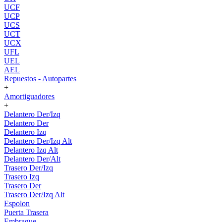
UCF
UCP
UCS
UCT
UCX
UFL
UEL
AEL
Repuestos - Autopartes
+
Amortiguadores
+
Delantero Der/Izq
Delantero Der
Delantero Izq
Delantero Der/Izq Alt
Delantero Izq Alt
Delantero Der/Alt
Trasero Der/Izq
Trasero Izq
Trasero Der
Trasero Der/Izq Alt
Espolon
Puerta Trasera
Embrague