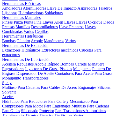
Herramientas Eléctricas
Amoladoras
Atornilladores
Llave De Impacto
Aspiradoras
Taladros
Lijadoras
Hidrolavadoras
Soldadoras
Herramientas Manuales
Pinzas
Pinza Punta Fina
Llaves Allen
Llaves
Llaves C-crique
Dados
Prensas
Martillos
Destornilladores
Llave Francesa
Llaves
Combinadas
Varios
Cepillos
Herramientas Hidráulicas
Bombas
Cilindro
Acople
Manómetros
Varios
Herramientas De Extracción
Extractores Hidráulicos
Extractores mecánicos
Crucetas Para
extractores
Herramientas De Lubricación
Aceitera
Repuestos
Acople Rápido
Bombas
Carrete Manguera
Engrasadores
Inyectores De Grasa
Pistolas
Mangueras
Puntero De
Engrase
Dispensador De Aceite
Contadores
Para Aceite
Para Grasa
Monupunto
Transportadores
Spray
Multiuso
Para Cadenas
Para Cables De Acero
Engranajes
Silicona
Solvente
Aceites
Hidráulico
Para Reductores
Para Corte y Mecanizado
Para
Compresores
Para Motor
Para Engranajes
Multiuso
Para Cadenas
Para Guías
Siliconado
Protector
Para Trasmisiones Automáticas
Transferencia Térmica
Detector De Fisuras
Varios