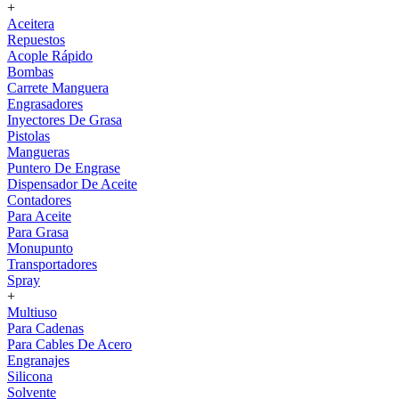
+
Aceitera
Repuestos
Acople Rápido
Bombas
Carrete Manguera
Engrasadores
Inyectores De Grasa
Pistolas
Mangueras
Puntero De Engrase
Dispensador De Aceite
Contadores
Para Aceite
Para Grasa
Monupunto
Transportadores
Spray
+
Multiuso
Para Cadenas
Para Cables De Acero
Engranajes
Silicona
Solvente