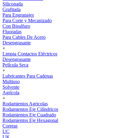
Siliconada
Grafitada
Para Engranajes
Para Corte y Mecanizado
Con Bisulfuro
Fluoradas
Para Cables De Acero
Desengrasante
+
Limpia Contactos Eléctricos
Desengrasante
Película Seca
+
Lubricantes Para Cadenas
Multiuso
Solvente
Agrícola
+
Rodamientos Agricolas
Rodamientos Eje Cilíndricos
Rodamientos Eje Cuadrado
Rodamientos Eje Hexagonal
Correas
UC
UK