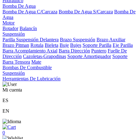
Hidráulico
Bomba De Agua
Bomba De Agua C/Carcaza
Bomba De Agua S/Carcaza
Bomba De
Agua
Motor
Botador
Balancín
Suspensión
Parilla Suspensión Delantera
Brazo Suspensión
Brazo Auxiliar
Brazo Pitman
Rotula
Bieleta
Buje
Bujes
Soporte Parilla
Eje Parilla
Barra Acomplamiento Axial
Barra Dirección
Puntero
Fuelle De
Dirección
Cazoletas-Grapodinas
Soporte Amortiguador
Soporte
Barra Tensora
Mate
Bombas De Combustible
Suspensión
Herramientas De Lubricación
Mi cuenta
ES
EN
0