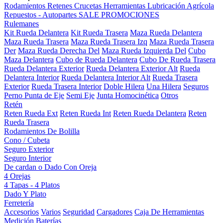
Rodamientos
Retenes
Crucetas
Herramientas
Lubricación
Agrícola
Repuestos - Autopartes
SALE
PROMOCIONES
Rulemanes
Kit Rueda Delantera
Kit Rueda Trasera
Maza Rueda Delantera
Maza Rueda Trasera
Maza Rueda Trasera Izq
Maza Rueda Trasera
Der
Maza Rueda Derecha Del
Maza Rueda Izquierda Del
Cubo
Maza Delantera
Cubo de Rueda Delantera
Cubo De Rueda Trasera
Rueda Delantera Exterior
Rueda Delantera Exterior Alt
Rueda
Delantera Interior
Rueda Delantera Interior Alt
Rueda Trasera
Exterior
Rueda Trasera Interior
Doble Hilera
Una Hilera
Seguros
Perno Punta de Eje
Semi Eje
Junta Homocinética
Otros
Retén
Reten Rueda Ext
Reten Rueda Int
Reten Rueda Delantera
Reten
Rueda Trasera
Rodamientos De Bolilla
Cono / Cubeta
Seguro Exterior
Seguro Interior
De cardan o Dado Con Oreja
4 Orejas
4 Tapas - 4 Platos
Dado Y Plato
Ferretería
Accesorios
Varios
Seguridad
Cargadores
Caja De Herramientas
Medición
Baterías