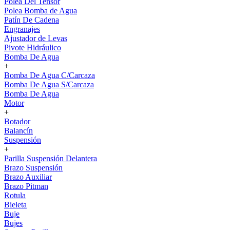
Polea Del Tensor
Polea Bomba de Agua
Patín De Cadena
Engranajes
Ajustador de Levas
Pivote Hidráulico
Bomba De Agua
+
Bomba De Agua C/Carcaza
Bomba De Agua S/Carcaza
Bomba De Agua
Motor
+
Botador
Balancín
Suspensión
+
Parilla Suspensión Delantera
Brazo Suspensión
Brazo Auxiliar
Brazo Pitman
Rotula
Bieleta
Buje
Bujes