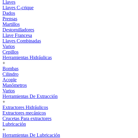
Llaves
Llaves C-crique
Dados
Prensas
Martillos
Destornilladores
Llave Francesa
Llaves Combinadas
Varios
Cepillos
Herramientas Hidráulicas
+
Bombas
Cilindro
Acople
Manómetros
Varios
Herramientas De Extracción
+
Extractores Hidráulicos
Extractores mecánicos
Crucetas Para extractores
Lubricación
+
Herramientas De Lubricación