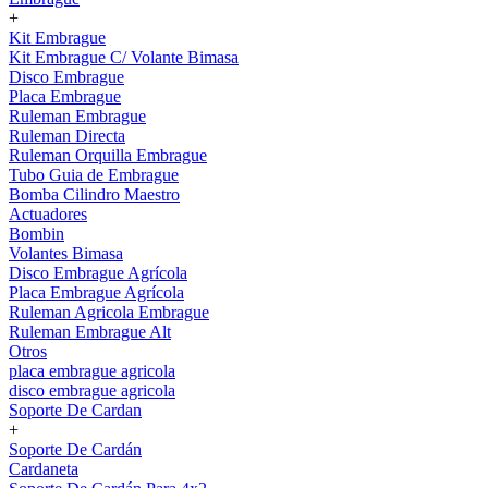
+
Kit Embrague
Kit Embrague C/ Volante Bimasa
Disco Embrague
Placa Embrague
Ruleman Embrague
Ruleman Directa
Ruleman Orquilla Embrague
Tubo Guia de Embrague
Bomba Cilindro Maestro
Actuadores
Bombin
Volantes Bimasa
Disco Embrague Agrícola
Placa Embrague Agrícola
Ruleman Agricola Embrague
Ruleman Embrague Alt
Otros
placa embrague agricola
disco embrague agricola
Soporte De Cardan
+
Soporte De Cardán
Cardaneta