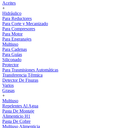
Aceites
+
Hidráulico
Para Reductores
Para Corte y Mecanizado
Para Compresores
Para Motor
Para Engranajes
Multiuso
Para Cadenas
Para Guías
Siliconado
Protector
Para Trasmisiones Automáticas
Transferencia Térmica
Detector De Fisuras
Varios
Grasas
+
Multiuso
Repelentes Al Agua
Pasta De Montaje
Alimenticio H1
Pasta De Cobre
Multiuso Alimenticia