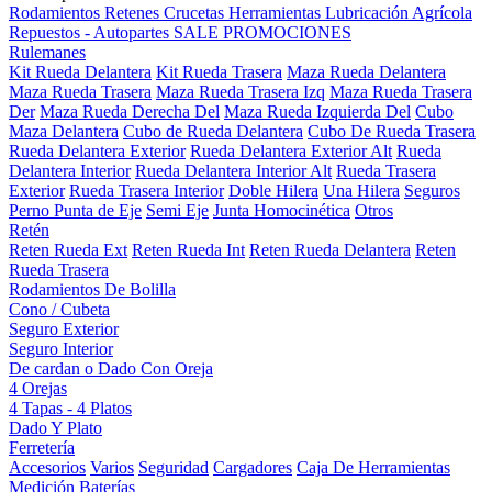
Rodamientos
Retenes
Crucetas
Herramientas
Lubricación
Agrícola
Repuestos - Autopartes
SALE
PROMOCIONES
Rulemanes
Kit Rueda Delantera
Kit Rueda Trasera
Maza Rueda Delantera
Maza Rueda Trasera
Maza Rueda Trasera Izq
Maza Rueda Trasera
Der
Maza Rueda Derecha Del
Maza Rueda Izquierda Del
Cubo
Maza Delantera
Cubo de Rueda Delantera
Cubo De Rueda Trasera
Rueda Delantera Exterior
Rueda Delantera Exterior Alt
Rueda
Delantera Interior
Rueda Delantera Interior Alt
Rueda Trasera
Exterior
Rueda Trasera Interior
Doble Hilera
Una Hilera
Seguros
Perno Punta de Eje
Semi Eje
Junta Homocinética
Otros
Retén
Reten Rueda Ext
Reten Rueda Int
Reten Rueda Delantera
Reten
Rueda Trasera
Rodamientos De Bolilla
Cono / Cubeta
Seguro Exterior
Seguro Interior
De cardan o Dado Con Oreja
4 Orejas
4 Tapas - 4 Platos
Dado Y Plato
Ferretería
Accesorios
Varios
Seguridad
Cargadores
Caja De Herramientas
Medición
Baterías