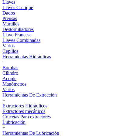
Llaves
Llaves C-crique
Dados
Prensas
Martillos
Destornilladores
Llave Francesa
Llaves Combinadas
Varios
Cepillos
Herramientas Hidráulicas
+
Bombas
Cilindro
Acople
Manómetros
Varios
Herramientas De Extracción
+
Extractores Hidráulicos
Extractores mecánicos
Crucetas Para extractores
Lubricación
+
Herramientas De Lubricación