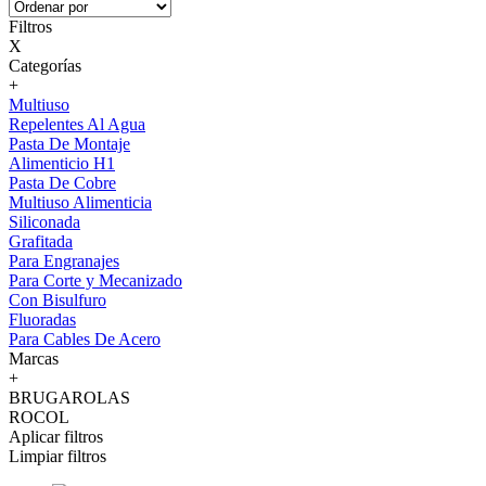
Filtros
X
Categorías
+
Multiuso
Repelentes Al Agua
Pasta De Montaje
Alimenticio H1
Pasta De Cobre
Multiuso Alimenticia
Siliconada
Grafitada
Para Engranajes
Para Corte y Mecanizado
Con Bisulfuro
Fluoradas
Para Cables De Acero
Marcas
+
BRUGAROLAS
ROCOL
Aplicar filtros
Limpiar filtros