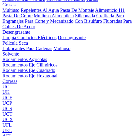
Grasas
Multiuso
Repelentes Al Agua
Pasta De Montaje
Alimenticio H1
Pasta De Cobre
Multiuso Alimenticia
Siliconada
Grafitada
Para
Engranajes
Para Corte y Mecanizado
Con Bisulfuro
Fluoradas
Para
Cables De Acero
Desengrasante
Limpia Contactos Eléctricos
Desengrasante
Película Seca
Lubricantes Para Cadenas
Multiuso
Solvente
Rodamientos Agricolas
Rodamientos Eje Cilíndricos
Rodamientos Eje Cuadrado
Rodamientos Eje Hexagonal
Correas
UC
UK
UCF
UCP
UCS
UCT
UCX
UFL
UEL
AEL