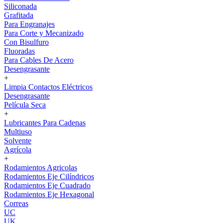
Siliconada
Grafitada
Para Engranajes
Para Corte y Mecanizado
Con Bisulfuro
Fluoradas
Para Cables De Acero
Desengrasante
+
Limpia Contactos Eléctricos
Desengrasante
Película Seca
+
Lubricantes Para Cadenas
Multiuso
Solvente
Agrícola
+
Rodamientos Agricolas
Rodamientos Eje Cilíndricos
Rodamientos Eje Cuadrado
Rodamientos Eje Hexagonal
Correas
UC
UK