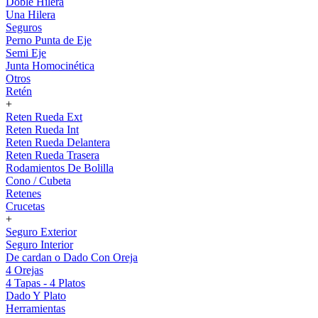
Doble Hilera
Una Hilera
Seguros
Perno Punta de Eje
Semi Eje
Junta Homocinética
Otros
Retén
+
Reten Rueda Ext
Reten Rueda Int
Reten Rueda Delantera
Reten Rueda Trasera
Rodamientos De Bolilla
Cono / Cubeta
Retenes
Crucetas
+
Seguro Exterior
Seguro Interior
De cardan o Dado Con Oreja
4 Orejas
4 Tapas - 4 Platos
Dado Y Plato
Herramientas