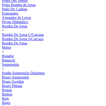
Polea Del Tensor
Polea Bomba de Agua
Patín De Cadena
Engranajes
Ajustador de Levas
Pivote Hidráulico
Bomba De Agua
+
Bomba De Agua C/Carcaza
Bomba De Agua S/Carcaza
Bomba De Agua
Motor
+
Botador
Balancín
Suspensión
+
Parilla Suspensión Delantera
Brazo Suspensión
Brazo Auxiliar
Brazo Pitman
Rotula
Bieleta
Buje
Bujes