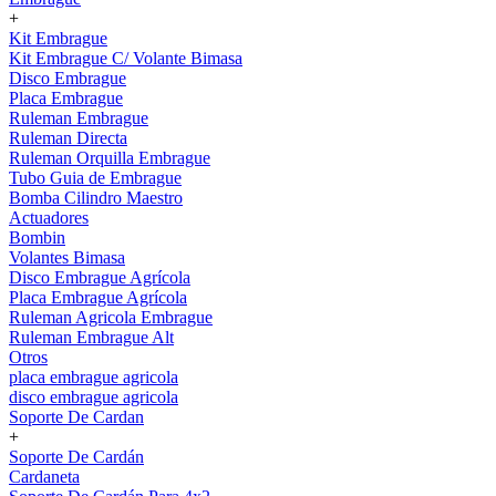
+
Kit Embrague
Kit Embrague C/ Volante Bimasa
Disco Embrague
Placa Embrague
Ruleman Embrague
Ruleman Directa
Ruleman Orquilla Embrague
Tubo Guia de Embrague
Bomba Cilindro Maestro
Actuadores
Bombin
Volantes Bimasa
Disco Embrague Agrícola
Placa Embrague Agrícola
Ruleman Agricola Embrague
Ruleman Embrague Alt
Otros
placa embrague agricola
disco embrague agricola
Soporte De Cardan
+
Soporte De Cardán
Cardaneta