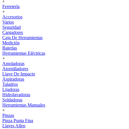
+
Ferretería
+
Accesorios
Varios
Seguridad
Cargadores
Caja De Herramientas
Medición
Baterías
Herramientas Eléctricas
+
Amoladoras
Atornilladores
Llave De Impacto
Aspiradoras
Taladros
Lijadoras
Hidrolavadoras
Soldadoras
Herramientas Manuales
+
Pinzas
Pinza Punta Fina
Llaves Allen