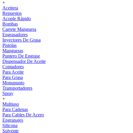
+
Aceitera
Repuestos
Acople Rápido
Bombas
Carrete Manguera
Engrasadores
Inyectores De Grasa
Pistolas
Mangueras
Puntero De Engrase
Dispensador De Aceite
Contadores
Para Aceite
Para Grasa
Monupunto
Transportadores
Spray
+
Multiuso
Para Cadenas
Para Cables De Acero
Engranajes
Silicona
Solvente