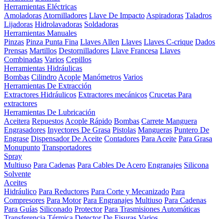
Herramientas Eléctricas
Amoladoras
Atornilladores
Llave De Impacto
Aspiradoras
Taladros
Lijadoras
Hidrolavadoras
Soldadoras
Herramientas Manuales
Pinzas
Pinza Punta Fina
Llaves Allen
Llaves
Llaves C-crique
Dados
Prensas
Martillos
Destornilladores
Llave Francesa
Llaves
Combinadas
Varios
Cepillos
Herramientas Hidráulicas
Bombas
Cilindro
Acople
Manómetros
Varios
Herramientas De Extracción
Extractores Hidráulicos
Extractores mecánicos
Crucetas Para
extractores
Herramientas De Lubricación
Aceitera
Repuestos
Acople Rápido
Bombas
Carrete Manguera
Engrasadores
Inyectores De Grasa
Pistolas
Mangueras
Puntero De
Engrase
Dispensador De Aceite
Contadores
Para Aceite
Para Grasa
Monupunto
Transportadores
Spray
Multiuso
Para Cadenas
Para Cables De Acero
Engranajes
Silicona
Solvente
Aceites
Hidráulico
Para Reductores
Para Corte y Mecanizado
Para
Compresores
Para Motor
Para Engranajes
Multiuso
Para Cadenas
Para Guías
Siliconado
Protector
Para Trasmisiones Automáticas
Transferencia Térmica
Detector De Fisuras
Varios