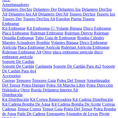
Amortiguadores
Delantero Der/Izq
Delantero Der
Delantero Izq
Delantero Der/Izq
Alt
Delantero Izq Alt
Delantero Der/Alt
Trasero Der/Izq
Trasero Izq
Trasero Der
Trasero Der/Izq Alt
Espolon
Puerta Trasera
Embrague
Kit Embrague
Kit Embrague C/ Volante Bimasa
Disco Embrague
Placa Embrague
Ruleman Embrague
Ruleman Directa
Ruleman
Orquilla Embrague
Tubo Guia de Embrague
Bomba Cilindro
Maestro
Actuadores
Bombin
Volantes Bimasa
Disco Embrague
Agrícola
Placa Embrague Agrícola
Ruleman Agricola Embrague
Ruleman Embrague Alt
Otros
placa embrague agricola
disco
embrague agricola
Soporte De Cardan
Soporte De Cardán
Cardaneta
Soporte De Cardán Para 4x2
Soporte
De Cardán Para 4x4
Accesorios
Correas
Tensores
Tensores Guia
Polea Del Tensor
Amortiguador
Del Tensor
Polea Damper
Polea Alt Marcha Libre
Polea Dirección
Hidráulica
Otros
Rueda Delantera Interior Alt
Distribución
Kit Distribución
Kit Correa Balanceadora
Kit Cadena Distribución
Kit Cadena Bomba De Agua
Kit Cadena Bomba De Aceite
Correas
Cadenas
Tensor Correa
Tensor Guia
Polea Del Tensor
Polea Bomba
de Agua
Patín De Cadena
Engranajes
Ajustador de Levas
Pivote