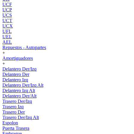
UCF
UCP
UCS
UCT
UCX
UFL
UEL
AEL
Repuestos - Autopartes
+
Amortiguadores
+
Delantero Der/Izq
Delantero Der
Delantero Izq
Delantero Der/Izq Alt
Delantero Izq Alt
Delantero Der/Alt
Trasero Der/Izq
Trasero Izq
Trasero Der
Trasero Der/Izq Alt
Espolon
Puerta Trasera
Embrague