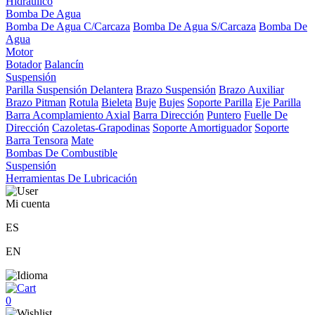
Hidráulico
Bomba De Agua
Bomba De Agua C/Carcaza
Bomba De Agua S/Carcaza
Bomba De
Agua
Motor
Botador
Balancín
Suspensión
Parilla Suspensión Delantera
Brazo Suspensión
Brazo Auxiliar
Brazo Pitman
Rotula
Bieleta
Buje
Bujes
Soporte Parilla
Eje Parilla
Barra Acomplamiento Axial
Barra Dirección
Puntero
Fuelle De
Dirección
Cazoletas-Grapodinas
Soporte Amortiguador
Soporte
Barra Tensora
Mate
Bombas De Combustible
Suspensión
Herramientas De Lubricación
Mi cuenta
ES
EN
0