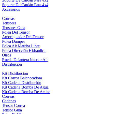
Soporte De Cardán Para 4x2
Soporte De Cardán Para 4x4
Accesorios
+
Correas
Tensores
Tensores Guia
Polea Del Tensor
Amortiguador Del Tensor
Polea Damper
Polea Alt Marcha Libre
Polea Dirección Hidráulica
Otros
Rueda Delantera Interior Alt
Distribución
+
Kit Distribución
Kit Correa Balanceadora
Kit Cadena Distribución
Kit Cadena Bomba De Agua
Kit Cadena Bomba De Aceite
Correas
Cadenas
Tensor Correa
Tensor Guia