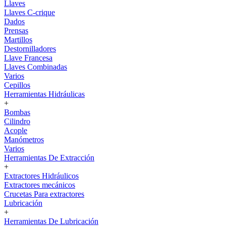
Llaves
Llaves C-crique
Dados
Prensas
Martillos
Destornilladores
Llave Francesa
Llaves Combinadas
Varios
Cepillos
Herramientas Hidráulicas
+
Bombas
Cilindro
Acople
Manómetros
Varios
Herramientas De Extracción
+
Extractores Hidráulicos
Extractores mecánicos
Crucetas Para extractores
Lubricación
+
Herramientas De Lubricación