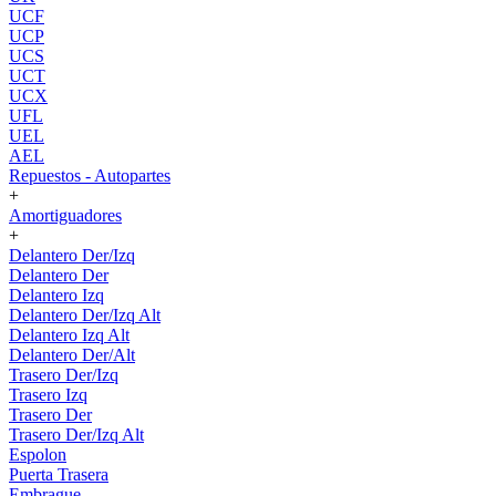
UCF
UCP
UCS
UCT
UCX
UFL
UEL
AEL
Repuestos - Autopartes
+
Amortiguadores
+
Delantero Der/Izq
Delantero Der
Delantero Izq
Delantero Der/Izq Alt
Delantero Izq Alt
Delantero Der/Alt
Trasero Der/Izq
Trasero Izq
Trasero Der
Trasero Der/Izq Alt
Espolon
Puerta Trasera
Embrague