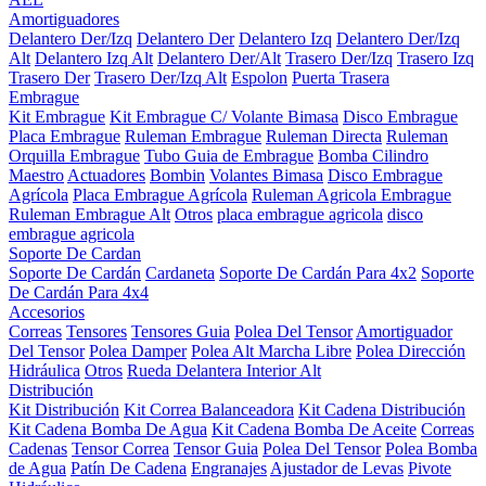
Amortiguadores
Delantero Der/Izq
Delantero Der
Delantero Izq
Delantero Der/Izq
Alt
Delantero Izq Alt
Delantero Der/Alt
Trasero Der/Izq
Trasero Izq
Trasero Der
Trasero Der/Izq Alt
Espolon
Puerta Trasera
Embrague
Kit Embrague
Kit Embrague C/ Volante Bimasa
Disco Embrague
Placa Embrague
Ruleman Embrague
Ruleman Directa
Ruleman
Orquilla Embrague
Tubo Guia de Embrague
Bomba Cilindro
Maestro
Actuadores
Bombin
Volantes Bimasa
Disco Embrague
Agrícola
Placa Embrague Agrícola
Ruleman Agricola Embrague
Ruleman Embrague Alt
Otros
placa embrague agricola
disco
embrague agricola
Soporte De Cardan
Soporte De Cardán
Cardaneta
Soporte De Cardán Para 4x2
Soporte
De Cardán Para 4x4
Accesorios
Correas
Tensores
Tensores Guia
Polea Del Tensor
Amortiguador
Del Tensor
Polea Damper
Polea Alt Marcha Libre
Polea Dirección
Hidráulica
Otros
Rueda Delantera Interior Alt
Distribución
Kit Distribución
Kit Correa Balanceadora
Kit Cadena Distribución
Kit Cadena Bomba De Agua
Kit Cadena Bomba De Aceite
Correas
Cadenas
Tensor Correa
Tensor Guia
Polea Del Tensor
Polea Bomba
de Agua
Patín De Cadena
Engranajes
Ajustador de Levas
Pivote