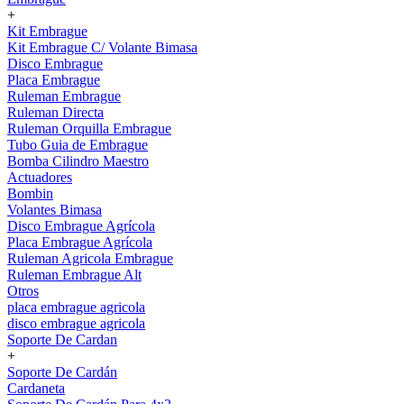
+
Kit Embrague
Kit Embrague C/ Volante Bimasa
Disco Embrague
Placa Embrague
Ruleman Embrague
Ruleman Directa
Ruleman Orquilla Embrague
Tubo Guia de Embrague
Bomba Cilindro Maestro
Actuadores
Bombin
Volantes Bimasa
Disco Embrague Agrícola
Placa Embrague Agrícola
Ruleman Agricola Embrague
Ruleman Embrague Alt
Otros
placa embrague agricola
disco embrague agricola
Soporte De Cardan
+
Soporte De Cardán
Cardaneta