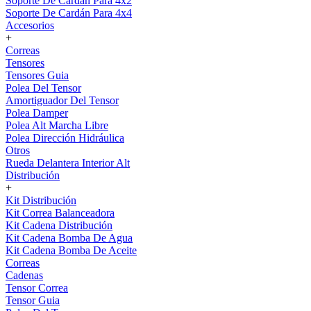
Soporte De Cardán Para 4x2
Soporte De Cardán Para 4x4
Accesorios
+
Correas
Tensores
Tensores Guia
Polea Del Tensor
Amortiguador Del Tensor
Polea Damper
Polea Alt Marcha Libre
Polea Dirección Hidráulica
Otros
Rueda Delantera Interior Alt
Distribución
+
Kit Distribución
Kit Correa Balanceadora
Kit Cadena Distribución
Kit Cadena Bomba De Agua
Kit Cadena Bomba De Aceite
Correas
Cadenas
Tensor Correa
Tensor Guia