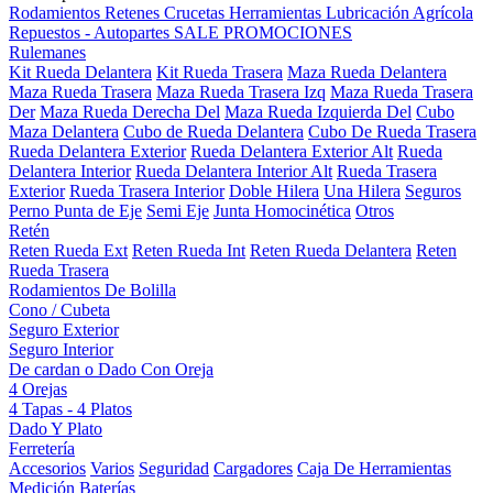
Rodamientos
Retenes
Crucetas
Herramientas
Lubricación
Agrícola
Repuestos - Autopartes
SALE
PROMOCIONES
Rulemanes
Kit Rueda Delantera
Kit Rueda Trasera
Maza Rueda Delantera
Maza Rueda Trasera
Maza Rueda Trasera Izq
Maza Rueda Trasera
Der
Maza Rueda Derecha Del
Maza Rueda Izquierda Del
Cubo
Maza Delantera
Cubo de Rueda Delantera
Cubo De Rueda Trasera
Rueda Delantera Exterior
Rueda Delantera Exterior Alt
Rueda
Delantera Interior
Rueda Delantera Interior Alt
Rueda Trasera
Exterior
Rueda Trasera Interior
Doble Hilera
Una Hilera
Seguros
Perno Punta de Eje
Semi Eje
Junta Homocinética
Otros
Retén
Reten Rueda Ext
Reten Rueda Int
Reten Rueda Delantera
Reten
Rueda Trasera
Rodamientos De Bolilla
Cono / Cubeta
Seguro Exterior
Seguro Interior
De cardan o Dado Con Oreja
4 Orejas
4 Tapas - 4 Platos
Dado Y Plato
Ferretería
Accesorios
Varios
Seguridad
Cargadores
Caja De Herramientas
Medición
Baterías