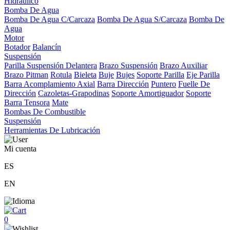
Hidráulico
Bomba De Agua
Bomba De Agua C/Carcaza
Bomba De Agua S/Carcaza
Bomba De
Agua
Motor
Botador
Balancín
Suspensión
Parilla Suspensión Delantera
Brazo Suspensión
Brazo Auxiliar
Brazo Pitman
Rotula
Bieleta
Buje
Bujes
Soporte Parilla
Eje Parilla
Barra Acomplamiento Axial
Barra Dirección
Puntero
Fuelle De
Dirección
Cazoletas-Grapodinas
Soporte Amortiguador
Soporte
Barra Tensora
Mate
Bombas De Combustible
Suspensión
Herramientas De Lubricación
Mi cuenta
ES
EN
0