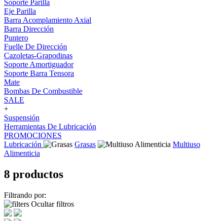
Soporte Parilla
Eje Parilla
Barra Acomplamiento Axial
Barra Dirección
Puntero
Fuelle De Dirección
Cazoletas-Grapodinas
Soporte Amortiguador
Soporte Barra Tensora
Mate
Bombas De Combustible
SALE
+
Suspensión
Herramientas De Lubricación
PROMOCIONES
Lubricación
Grasas
Multiuso
Alimenticia
8 productos
Filtrando por:
Ocultar filtros