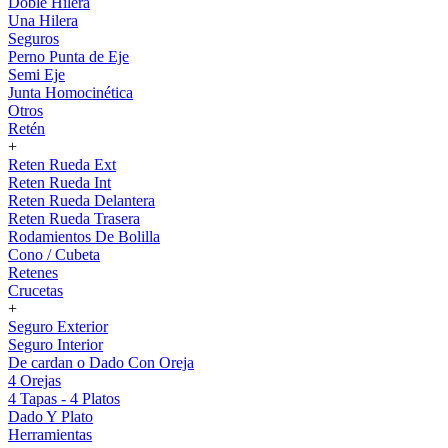
Doble Hilera
Una Hilera
Seguros
Perno Punta de Eje
Semi Eje
Junta Homocinética
Otros
Retén
+
Reten Rueda Ext
Reten Rueda Int
Reten Rueda Delantera
Reten Rueda Trasera
Rodamientos De Bolilla
Cono / Cubeta
Retenes
Crucetas
+
Seguro Exterior
Seguro Interior
De cardan o Dado Con Oreja
4 Orejas
4 Tapas - 4 Platos
Dado Y Plato
Herramientas