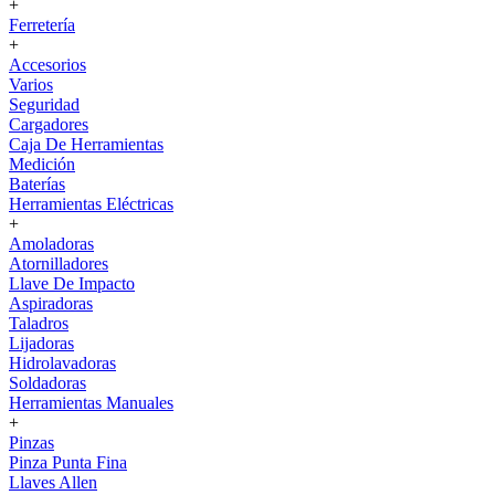
+
Ferretería
+
Accesorios
Varios
Seguridad
Cargadores
Caja De Herramientas
Medición
Baterías
Herramientas Eléctricas
+
Amoladoras
Atornilladores
Llave De Impacto
Aspiradoras
Taladros
Lijadoras
Hidrolavadoras
Soldadoras
Herramientas Manuales
+
Pinzas
Pinza Punta Fina
Llaves Allen