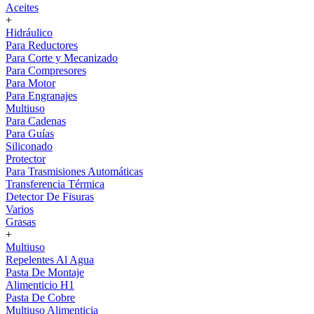
Aceites
+
Hidráulico
Para Reductores
Para Corte y Mecanizado
Para Compresores
Para Motor
Para Engranajes
Multiuso
Para Cadenas
Para Guías
Siliconado
Protector
Para Trasmisiones Automáticas
Transferencia Térmica
Detector De Fisuras
Varios
Grasas
+
Multiuso
Repelentes Al Agua
Pasta De Montaje
Alimenticio H1
Pasta De Cobre
Multiuso Alimenticia