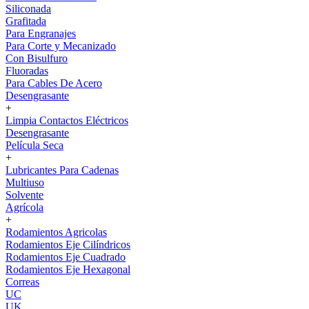
Siliconada
Grafitada
Para Engranajes
Para Corte y Mecanizado
Con Bisulfuro
Fluoradas
Para Cables De Acero
Desengrasante
+
Limpia Contactos Eléctricos
Desengrasante
Película Seca
+
Lubricantes Para Cadenas
Multiuso
Solvente
Agrícola
+
Rodamientos Agricolas
Rodamientos Eje Cilíndricos
Rodamientos Eje Cuadrado
Rodamientos Eje Hexagonal
Correas
UC
UK