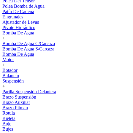
Polea Del Tensor
Polea Bomba de Agua
Patín De Cadena
Engranajes
Ajustador de Levas
Pivote Hidráulico
Bomba De Agua
+
Bomba De Agua C/Carcaza
Bomba De Agua S/Carcaza
Bomba De Agua
Motor
+
Botador
Balancín
Suspensión
+
Parilla Suspensión Delantera
Brazo Suspensión
Brazo Auxiliar
Brazo Pitman
Rotula
Bieleta
Buje
Bujes