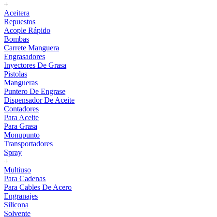
+
Aceitera
Repuestos
Acople Rápido
Bombas
Carrete Manguera
Engrasadores
Inyectores De Grasa
Pistolas
Mangueras
Puntero De Engrase
Dispensador De Aceite
Contadores
Para Aceite
Para Grasa
Monupunto
Transportadores
Spray
+
Multiuso
Para Cadenas
Para Cables De Acero
Engranajes
Silicona
Solvente