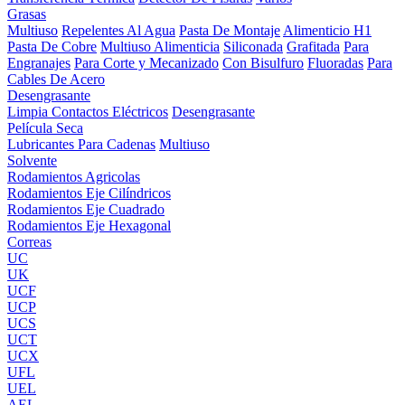
Grasas
Multiuso
Repelentes Al Agua
Pasta De Montaje
Alimenticio H1
Pasta De Cobre
Multiuso Alimenticia
Siliconada
Grafitada
Para
Engranajes
Para Corte y Mecanizado
Con Bisulfuro
Fluoradas
Para
Cables De Acero
Desengrasante
Limpia Contactos Eléctricos
Desengrasante
Película Seca
Lubricantes Para Cadenas
Multiuso
Solvente
Rodamientos Agricolas
Rodamientos Eje Cilíndricos
Rodamientos Eje Cuadrado
Rodamientos Eje Hexagonal
Correas
UC
UK
UCF
UCP
UCS
UCT
UCX
UFL
UEL
AEL