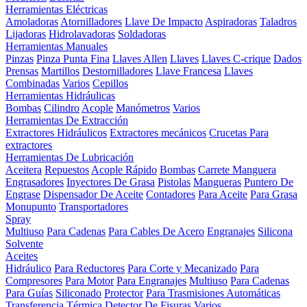
Herramientas Eléctricas
Amoladoras
Atornilladores
Llave De Impacto
Aspiradoras
Taladros
Lijadoras
Hidrolavadoras
Soldadoras
Herramientas Manuales
Pinzas
Pinza Punta Fina
Llaves Allen
Llaves
Llaves C-crique
Dados
Prensas
Martillos
Destornilladores
Llave Francesa
Llaves
Combinadas
Varios
Cepillos
Herramientas Hidráulicas
Bombas
Cilindro
Acople
Manómetros
Varios
Herramientas De Extracción
Extractores Hidráulicos
Extractores mecánicos
Crucetas Para
extractores
Herramientas De Lubricación
Aceitera
Repuestos
Acople Rápido
Bombas
Carrete Manguera
Engrasadores
Inyectores De Grasa
Pistolas
Mangueras
Puntero De
Engrase
Dispensador De Aceite
Contadores
Para Aceite
Para Grasa
Monupunto
Transportadores
Spray
Multiuso
Para Cadenas
Para Cables De Acero
Engranajes
Silicona
Solvente
Aceites
Hidráulico
Para Reductores
Para Corte y Mecanizado
Para
Compresores
Para Motor
Para Engranajes
Multiuso
Para Cadenas
Para Guías
Siliconado
Protector
Para Trasmisiones Automáticas
Transferencia Térmica
Detector De Fisuras
Varios