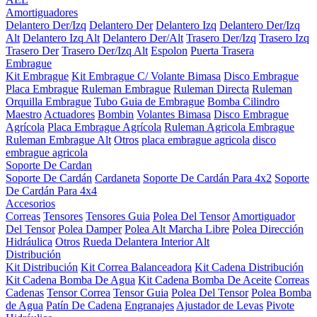
Amortiguadores
Delantero Der/Izq
Delantero Der
Delantero Izq
Delantero Der/Izq
Alt
Delantero Izq Alt
Delantero Der/Alt
Trasero Der/Izq
Trasero Izq
Trasero Der
Trasero Der/Izq Alt
Espolon
Puerta Trasera
Embrague
Kit Embrague
Kit Embrague C/ Volante Bimasa
Disco Embrague
Placa Embrague
Ruleman Embrague
Ruleman Directa
Ruleman
Orquilla Embrague
Tubo Guia de Embrague
Bomba Cilindro
Maestro
Actuadores
Bombin
Volantes Bimasa
Disco Embrague
Agrícola
Placa Embrague Agrícola
Ruleman Agricola Embrague
Ruleman Embrague Alt
Otros
placa embrague agricola
disco
embrague agricola
Soporte De Cardan
Soporte De Cardán
Cardaneta
Soporte De Cardán Para 4x2
Soporte
De Cardán Para 4x4
Accesorios
Correas
Tensores
Tensores Guia
Polea Del Tensor
Amortiguador
Del Tensor
Polea Damper
Polea Alt Marcha Libre
Polea Dirección
Hidráulica
Otros
Rueda Delantera Interior Alt
Distribución
Kit Distribución
Kit Correa Balanceadora
Kit Cadena Distribución
Kit Cadena Bomba De Agua
Kit Cadena Bomba De Aceite
Correas
Cadenas
Tensor Correa
Tensor Guia
Polea Del Tensor
Polea Bomba
de Agua
Patín De Cadena
Engranajes
Ajustador de Levas
Pivote