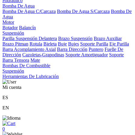
Hidráulico
Bomba De Agua
Bomba De Agua C/Carcaza
Bomba De Agua S/Carcaza
Bomba De
Agua
Motor
Botador
Balancín
Suspensión
Parilla Suspensión Delantera
Brazo Suspensión
Brazo Auxiliar
Brazo Pitman
Rotula
Bieleta
Buje
Bujes
Soporte Parilla
Eje Parilla
Barra Acomplamiento Axial
Barra Dirección
Puntero
Fuelle De
Dirección
Cazoletas-Grapodinas
Soporte Amortiguador
Soporte
Barra Tensora
Mate
Bombas De Combustible
Suspensión
Herramientas De Lubricación
Mi cuenta
ES
EN
0