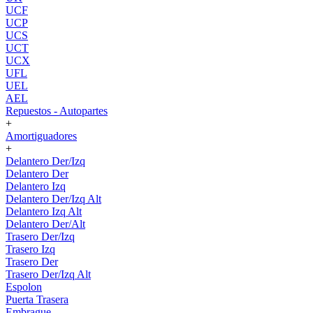
UCF
UCP
UCS
UCT
UCX
UFL
UEL
AEL
Repuestos - Autopartes
+
Amortiguadores
+
Delantero Der/Izq
Delantero Der
Delantero Izq
Delantero Der/Izq Alt
Delantero Izq Alt
Delantero Der/Alt
Trasero Der/Izq
Trasero Izq
Trasero Der
Trasero Der/Izq Alt
Espolon
Puerta Trasera
Embrague