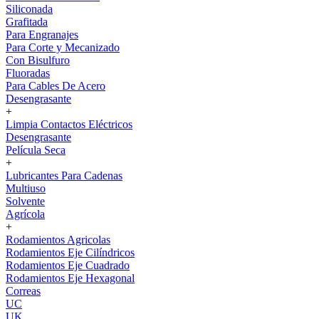
Siliconada
Grafitada
Para Engranajes
Para Corte y Mecanizado
Con Bisulfuro
Fluoradas
Para Cables De Acero
Desengrasante
+
Limpia Contactos Eléctricos
Desengrasante
Película Seca
+
Lubricantes Para Cadenas
Multiuso
Solvente
Agrícola
+
Rodamientos Agricolas
Rodamientos Eje Cilíndricos
Rodamientos Eje Cuadrado
Rodamientos Eje Hexagonal
Correas
UC
UK