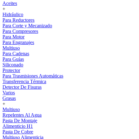
Aceites
+
Hidráulico
Para Reductores
Para Corte y Mecanizado
Para Compresores
Para Motor
Para Engranajes
Multiuso
Para Cadenas
Para Guías
Siliconado
Protector
Para Trasmisiones Automáticas
Transferencia Térmica
Detector De Fisuras
Varios
Grasas
+
Multiuso
Repelentes Al Agua
Pasta De Montaje
Alimenticio H1
Pasta De Cobre
Multiuso Alimenticia