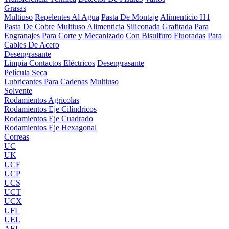
Grasas
Multiuso
Repelentes Al Agua
Pasta De Montaje
Alimenticio H1
Pasta De Cobre
Multiuso Alimenticia
Siliconada
Grafitada
Para
Engranajes
Para Corte y Mecanizado
Con Bisulfuro
Fluoradas
Para
Cables De Acero
Desengrasante
Limpia Contactos Eléctricos
Desengrasante
Película Seca
Lubricantes Para Cadenas
Multiuso
Solvente
Rodamientos Agricolas
Rodamientos Eje Cilíndricos
Rodamientos Eje Cuadrado
Rodamientos Eje Hexagonal
Correas
UC
UK
UCF
UCP
UCS
UCT
UCX
UFL
UEL
AEL