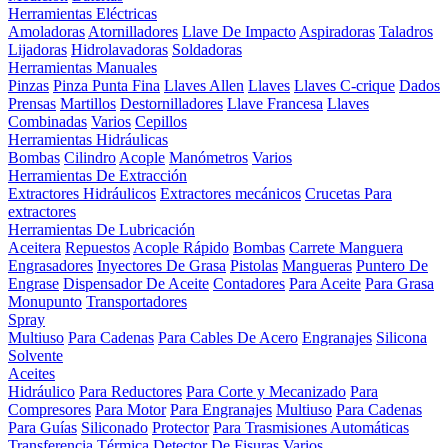
Herramientas Eléctricas
Amoladoras
Atornilladores
Llave De Impacto
Aspiradoras
Taladros
Lijadoras
Hidrolavadoras
Soldadoras
Herramientas Manuales
Pinzas
Pinza Punta Fina
Llaves Allen
Llaves
Llaves C-crique
Dados
Prensas
Martillos
Destornilladores
Llave Francesa
Llaves
Combinadas
Varios
Cepillos
Herramientas Hidráulicas
Bombas
Cilindro
Acople
Manómetros
Varios
Herramientas De Extracción
Extractores Hidráulicos
Extractores mecánicos
Crucetas Para
extractores
Herramientas De Lubricación
Aceitera
Repuestos
Acople Rápido
Bombas
Carrete Manguera
Engrasadores
Inyectores De Grasa
Pistolas
Mangueras
Puntero De
Engrase
Dispensador De Aceite
Contadores
Para Aceite
Para Grasa
Monupunto
Transportadores
Spray
Multiuso
Para Cadenas
Para Cables De Acero
Engranajes
Silicona
Solvente
Aceites
Hidráulico
Para Reductores
Para Corte y Mecanizado
Para
Compresores
Para Motor
Para Engranajes
Multiuso
Para Cadenas
Para Guías
Siliconado
Protector
Para Trasmisiones Automáticas
Transferencia Térmica
Detector De Fisuras
Varios