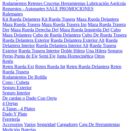
Rodamientos
Retenes
Crucetas
Herramientas
Lubricación
Agrícola
Repuestos - Autopartes
SALE
PROMOCIONES
Rulemanes
Kit Rueda Delantera
Kit Rueda Trasera
Maza Rueda Delantera
Maza Rueda Trasera
Maza Rueda Trasera Izq
Maza Rueda Trasera
Der
Maza Rueda Derecha Del
Maza Rueda Izquierda Del
Cubo
Maza Delantera
Cubo de Rueda Delantera
Cubo De Rueda Trasera
Rueda Delantera Exterior
Rueda Delantera Exterior Alt
Rueda
Delantera Interior
Rueda Delantera Interior Alt
Rueda Trasera
Exterior
Rueda Trasera Interior
Doble Hilera
Una Hilera
Seguros
Perno Punta de Eje
Semi Eje
Junta Homocinética
Otros
Retén
Reten Rueda Ext
Reten Rueda Int
Reten Rueda Delantera
Reten
Rueda Trasera
Rodamientos De Bolilla
Cono / Cubeta
Seguro Exterior
Seguro Interior
De cardan o Dado Con Oreja
4 Orejas
4 Tapas - 4 Platos
Dado Y Plato
Ferretería
Accesorios
Varios
Seguridad
Cargadores
Caja De Herramientas
Medición
Baterías