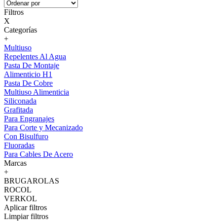
Filtros
X
Categorías
+
Multiuso
Repelentes Al Agua
Pasta De Montaje
Alimenticio H1
Pasta De Cobre
Multiuso Alimenticia
Siliconada
Grafitada
Para Engranajes
Para Corte y Mecanizado
Con Bisulfuro
Fluoradas
Para Cables De Acero
Marcas
+
BRUGAROLAS
ROCOL
VERKOL
Aplicar filtros
Limpiar filtros