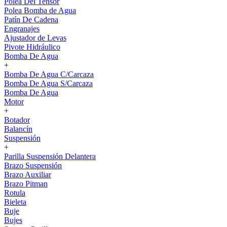
Polea Del Tensor
Polea Bomba de Agua
Patín De Cadena
Engranajes
Ajustador de Levas
Pivote Hidráulico
Bomba De Agua
+
Bomba De Agua C/Carcaza
Bomba De Agua S/Carcaza
Bomba De Agua
Motor
+
Botador
Balancín
Suspensión
+
Parilla Suspensión Delantera
Brazo Suspensión
Brazo Auxiliar
Brazo Pitman
Rotula
Bieleta
Buje
Bujes