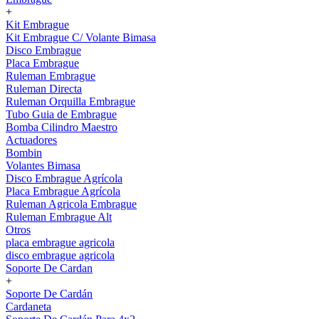
+
Kit Embrague
Kit Embrague C/ Volante Bimasa
Disco Embrague
Placa Embrague
Ruleman Embrague
Ruleman Directa
Ruleman Orquilla Embrague
Tubo Guia de Embrague
Bomba Cilindro Maestro
Actuadores
Bombin
Volantes Bimasa
Disco Embrague Agrícola
Placa Embrague Agrícola
Ruleman Agricola Embrague
Ruleman Embrague Alt
Otros
placa embrague agricola
disco embrague agricola
Soporte De Cardan
+
Soporte De Cardán
Cardaneta