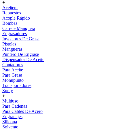
+
Aceitera
Repuestos
Acople Rápido
Bombas
Carrete Manguera
Engrasadores
Inyectores De Grasa
Pistolas
Mangueras
Puntero De Engrase
Dispensador De Aceite
Contadores
Para Aceite
Para Grasa
Monupunto
Transportadores
Spray
+
Multiuso
Para Cadenas
Para Cables De Acero
Engranajes
Silicona
Solvente