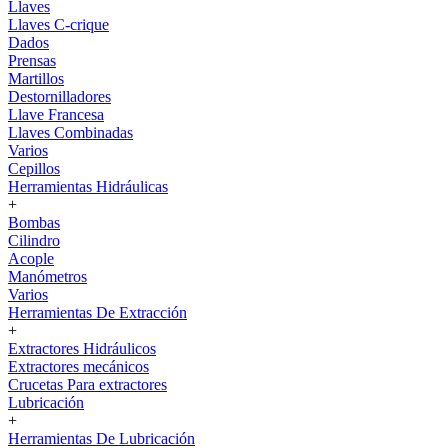
Llaves
Llaves C-crique
Dados
Prensas
Martillos
Destornilladores
Llave Francesa
Llaves Combinadas
Varios
Cepillos
Herramientas Hidráulicas
+
Bombas
Cilindro
Acople
Manómetros
Varios
Herramientas De Extracción
+
Extractores Hidráulicos
Extractores mecánicos
Crucetas Para extractores
Lubricación
+
Herramientas De Lubricación