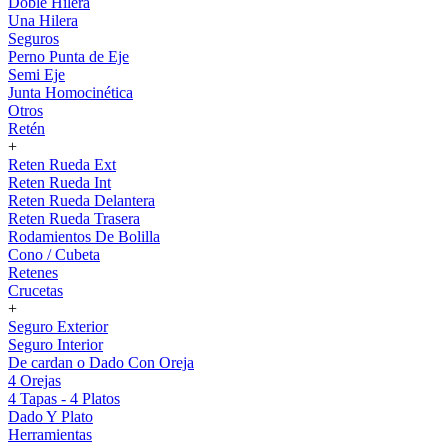
Doble Hilera
Una Hilera
Seguros
Perno Punta de Eje
Semi Eje
Junta Homocinética
Otros
Retén
+
Reten Rueda Ext
Reten Rueda Int
Reten Rueda Delantera
Reten Rueda Trasera
Rodamientos De Bolilla
Cono / Cubeta
Retenes
Crucetas
+
Seguro Exterior
Seguro Interior
De cardan o Dado Con Oreja
4 Orejas
4 Tapas - 4 Platos
Dado Y Plato
Herramientas