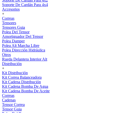
Soporte De Cardán Para 4x2
Soporte De Cardán Para 4x4
Accesorios
+
Correas
Tensores
Tensores Guia
Polea Del Tensor
Amortiguador Del Tensor
Polea Damper
Polea Alt Marcha Libre
Polea Dirección Hidráulica
Otros
Rueda Delantera Interior Alt
Distribución
+
Kit Distribución
Kit Correa Balanceadora
Kit Cadena Distribución
Kit Cadena Bomba De Agua
Kit Cadena Bomba De Aceite
Correas
Cadenas
Tensor Correa
Tensor Guia