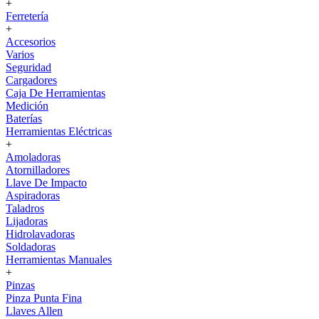
+
Ferretería
+
Accesorios
Varios
Seguridad
Cargadores
Caja De Herramientas
Medición
Baterías
Herramientas Eléctricas
+
Amoladoras
Atornilladores
Llave De Impacto
Aspiradoras
Taladros
Lijadoras
Hidrolavadoras
Soldadoras
Herramientas Manuales
+
Pinzas
Pinza Punta Fina
Llaves Allen