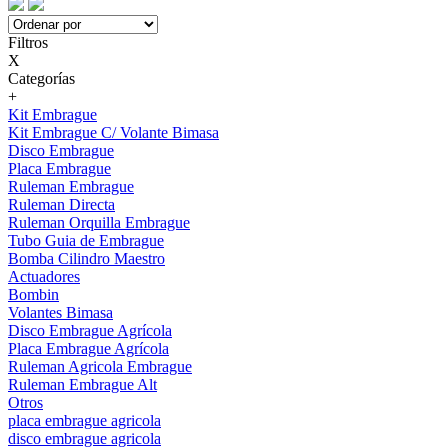
Filtros
X
Categorías
+
Kit Embrague
Kit Embrague C/ Volante Bimasa
Disco Embrague
Placa Embrague
Ruleman Embrague
Ruleman Directa
Ruleman Orquilla Embrague
Tubo Guia de Embrague
Bomba Cilindro Maestro
Actuadores
Bombin
Volantes Bimasa
Disco Embrague Agrícola
Placa Embrague Agrícola
Ruleman Agricola Embrague
Ruleman Embrague Alt
Otros
placa embrague agricola
disco embrague agricola