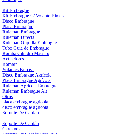
+
Kit Embrague
Kit Embrague C/ Volante Bimasa
Disco Embrague
Placa Embrague
Ruleman Embrague
Ruleman Directa
Ruleman Orquilla Embrague
Tubo Guia de Embrague
Bomba Cilindro Maestro
Actuadores
Bombin
Volantes Bimasa
Disco Embrague Agrícola
Placa Embrague Agrícola
Ruleman Agricola Embrague
Ruleman Embrague Alt
Otros
placa embrague agricola
disco embrague agricola
Soporte De Cardan
+
Soporte De Cardán
Cardaneta