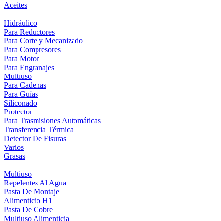
Aceites
+
Hidráulico
Para Reductores
Para Corte y Mecanizado
Para Compresores
Para Motor
Para Engranajes
Multiuso
Para Cadenas
Para Guías
Siliconado
Protector
Para Trasmisiones Automáticas
Transferencia Térmica
Detector De Fisuras
Varios
Grasas
+
Multiuso
Repelentes Al Agua
Pasta De Montaje
Alimenticio H1
Pasta De Cobre
Multiuso Alimenticia