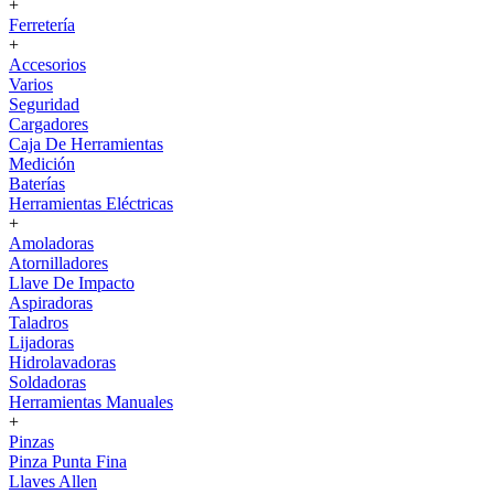
+
Ferretería
+
Accesorios
Varios
Seguridad
Cargadores
Caja De Herramientas
Medición
Baterías
Herramientas Eléctricas
+
Amoladoras
Atornilladores
Llave De Impacto
Aspiradoras
Taladros
Lijadoras
Hidrolavadoras
Soldadoras
Herramientas Manuales
+
Pinzas
Pinza Punta Fina
Llaves Allen