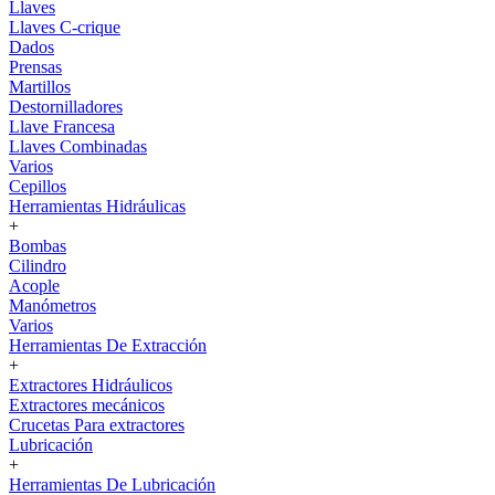
Llaves
Llaves C-crique
Dados
Prensas
Martillos
Destornilladores
Llave Francesa
Llaves Combinadas
Varios
Cepillos
Herramientas Hidráulicas
+
Bombas
Cilindro
Acople
Manómetros
Varios
Herramientas De Extracción
+
Extractores Hidráulicos
Extractores mecánicos
Crucetas Para extractores
Lubricación
+
Herramientas De Lubricación