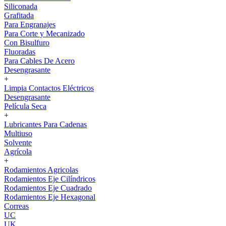
Siliconada
Grafitada
Para Engranajes
Para Corte y Mecanizado
Con Bisulfuro
Fluoradas
Para Cables De Acero
Desengrasante
+
Limpia Contactos Eléctricos
Desengrasante
Película Seca
+
Lubricantes Para Cadenas
Multiuso
Solvente
Agrícola
+
Rodamientos Agricolas
Rodamientos Eje Cilíndricos
Rodamientos Eje Cuadrado
Rodamientos Eje Hexagonal
Correas
UC
UK