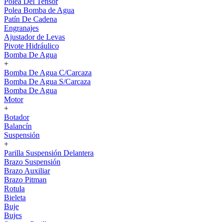
Polea Del Tensor
Polea Bomba de Agua
Patín De Cadena
Engranajes
Ajustador de Levas
Pivote Hidráulico
Bomba De Agua
+
Bomba De Agua C/Carcaza
Bomba De Agua S/Carcaza
Bomba De Agua
Motor
+
Botador
Balancín
Suspensión
+
Parilla Suspensión Delantera
Brazo Suspensión
Brazo Auxiliar
Brazo Pitman
Rotula
Bieleta
Buje
Bujes