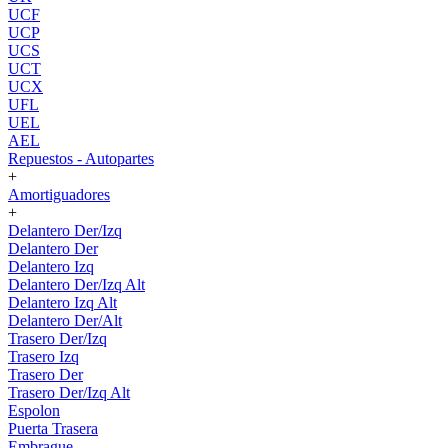
UCF
UCP
UCS
UCT
UCX
UFL
UEL
AEL
Repuestos - Autopartes
+
Amortiguadores
+
Delantero Der/Izq
Delantero Der
Delantero Izq
Delantero Der/Izq Alt
Delantero Izq Alt
Delantero Der/Alt
Trasero Der/Izq
Trasero Izq
Trasero Der
Trasero Der/Izq Alt
Espolon
Puerta Trasera
Embrague