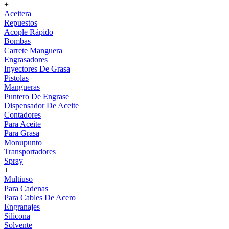
+
Aceitera
Repuestos
Acople Rápido
Bombas
Carrete Manguera
Engrasadores
Inyectores De Grasa
Pistolas
Mangueras
Puntero De Engrase
Dispensador De Aceite
Contadores
Para Aceite
Para Grasa
Monupunto
Transportadores
Spray
+
Multiuso
Para Cadenas
Para Cables De Acero
Engranajes
Silicona
Solvente