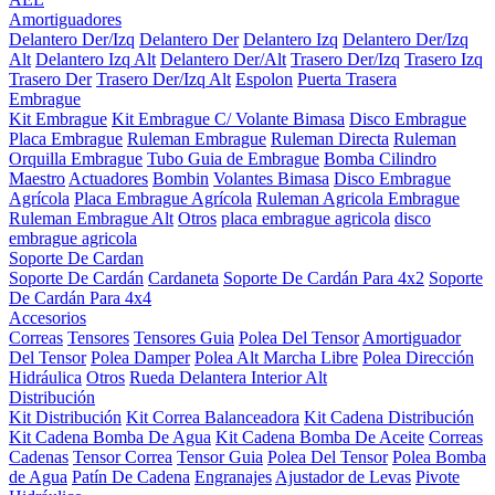
Amortiguadores
Delantero Der/Izq
Delantero Der
Delantero Izq
Delantero Der/Izq
Alt
Delantero Izq Alt
Delantero Der/Alt
Trasero Der/Izq
Trasero Izq
Trasero Der
Trasero Der/Izq Alt
Espolon
Puerta Trasera
Embrague
Kit Embrague
Kit Embrague C/ Volante Bimasa
Disco Embrague
Placa Embrague
Ruleman Embrague
Ruleman Directa
Ruleman
Orquilla Embrague
Tubo Guia de Embrague
Bomba Cilindro
Maestro
Actuadores
Bombin
Volantes Bimasa
Disco Embrague
Agrícola
Placa Embrague Agrícola
Ruleman Agricola Embrague
Ruleman Embrague Alt
Otros
placa embrague agricola
disco
embrague agricola
Soporte De Cardan
Soporte De Cardán
Cardaneta
Soporte De Cardán Para 4x2
Soporte
De Cardán Para 4x4
Accesorios
Correas
Tensores
Tensores Guia
Polea Del Tensor
Amortiguador
Del Tensor
Polea Damper
Polea Alt Marcha Libre
Polea Dirección
Hidráulica
Otros
Rueda Delantera Interior Alt
Distribución
Kit Distribución
Kit Correa Balanceadora
Kit Cadena Distribución
Kit Cadena Bomba De Agua
Kit Cadena Bomba De Aceite
Correas
Cadenas
Tensor Correa
Tensor Guia
Polea Del Tensor
Polea Bomba
de Agua
Patín De Cadena
Engranajes
Ajustador de Levas
Pivote