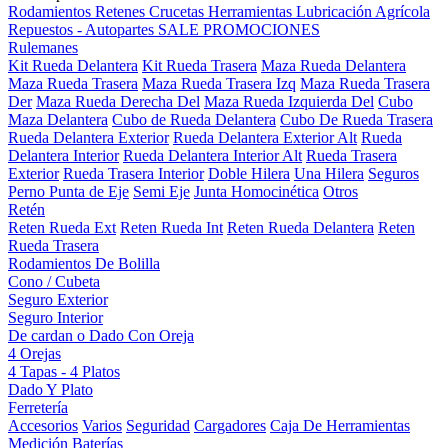
Rodamientos
Retenes
Crucetas
Herramientas
Lubricación
Agrícola
Repuestos - Autopartes
SALE
PROMOCIONES
Rulemanes
Kit Rueda Delantera
Kit Rueda Trasera
Maza Rueda Delantera
Maza Rueda Trasera
Maza Rueda Trasera Izq
Maza Rueda Trasera
Der
Maza Rueda Derecha Del
Maza Rueda Izquierda Del
Cubo
Maza Delantera
Cubo de Rueda Delantera
Cubo De Rueda Trasera
Rueda Delantera Exterior
Rueda Delantera Exterior Alt
Rueda
Delantera Interior
Rueda Delantera Interior Alt
Rueda Trasera
Exterior
Rueda Trasera Interior
Doble Hilera
Una Hilera
Seguros
Perno Punta de Eje
Semi Eje
Junta Homocinética
Otros
Retén
Reten Rueda Ext
Reten Rueda Int
Reten Rueda Delantera
Reten
Rueda Trasera
Rodamientos De Bolilla
Cono / Cubeta
Seguro Exterior
Seguro Interior
De cardan o Dado Con Oreja
4 Orejas
4 Tapas - 4 Platos
Dado Y Plato
Ferretería
Accesorios
Varios
Seguridad
Cargadores
Caja De Herramientas
Medición
Baterías