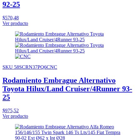
92-25
$570,48
Ver producto
SKU 58SCRN37PQ6CNC
Rodamiento Embrague Alternativo
Toyota Hilux/Land Cruiser/4Runner 93-
25
$975,52
Ver producto