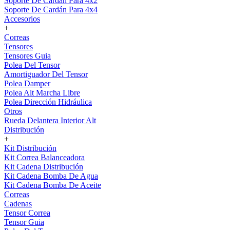
Soporte De Cardán Para 4x2
Soporte De Cardán Para 4x4
Accesorios
+
Correas
Tensores
Tensores Guia
Polea Del Tensor
Amortiguador Del Tensor
Polea Damper
Polea Alt Marcha Libre
Polea Dirección Hidráulica
Otros
Rueda Delantera Interior Alt
Distribución
+
Kit Distribución
Kit Correa Balanceadora
Kit Cadena Distribución
Kit Cadena Bomba De Agua
Kit Cadena Bomba De Aceite
Correas
Cadenas
Tensor Correa
Tensor Guia