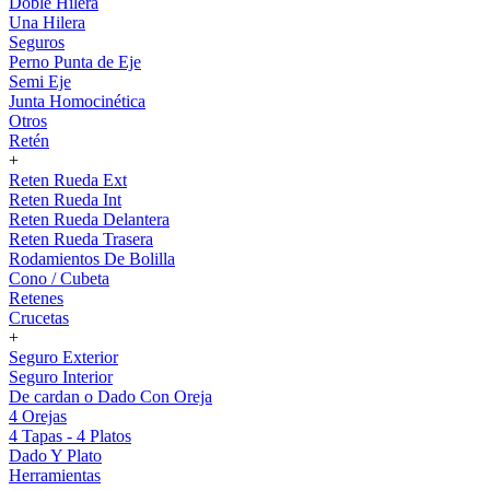
Doble Hilera
Una Hilera
Seguros
Perno Punta de Eje
Semi Eje
Junta Homocinética
Otros
Retén
+
Reten Rueda Ext
Reten Rueda Int
Reten Rueda Delantera
Reten Rueda Trasera
Rodamientos De Bolilla
Cono / Cubeta
Retenes
Crucetas
+
Seguro Exterior
Seguro Interior
De cardan o Dado Con Oreja
4 Orejas
4 Tapas - 4 Platos
Dado Y Plato
Herramientas