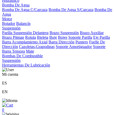
Hidráulico
Bomba De Agua
Bomba De Agua C/Carcaza
Bomba De Agua S/Carcaza
Bomba De
Agua
Motor
Botador
Balancín
Suspensión
Parilla Suspensión Delantera
Brazo Suspensión
Brazo Auxiliar
Brazo Pitman
Rotula
Bieleta
Buje
Bujes
Soporte Parilla
Eje Parilla
Barra Acomplamiento Axial
Barra Dirección
Puntero
Fuelle De
Dirección
Cazoletas-Grapodinas
Soporte Amortiguador
Soporte
Barra Tensora
Mate
Bombas De Combustible
Suspensión
Herramientas De Lubricación
Mi cuenta
ES
EN
0