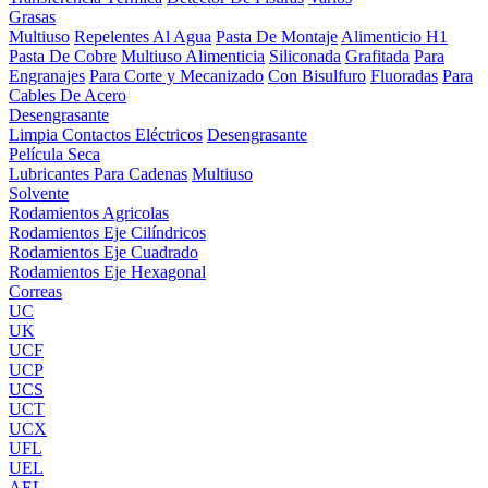
Grasas
Multiuso
Repelentes Al Agua
Pasta De Montaje
Alimenticio H1
Pasta De Cobre
Multiuso Alimenticia
Siliconada
Grafitada
Para
Engranajes
Para Corte y Mecanizado
Con Bisulfuro
Fluoradas
Para
Cables De Acero
Desengrasante
Limpia Contactos Eléctricos
Desengrasante
Película Seca
Lubricantes Para Cadenas
Multiuso
Solvente
Rodamientos Agricolas
Rodamientos Eje Cilíndricos
Rodamientos Eje Cuadrado
Rodamientos Eje Hexagonal
Correas
UC
UK
UCF
UCP
UCS
UCT
UCX
UFL
UEL
AEL