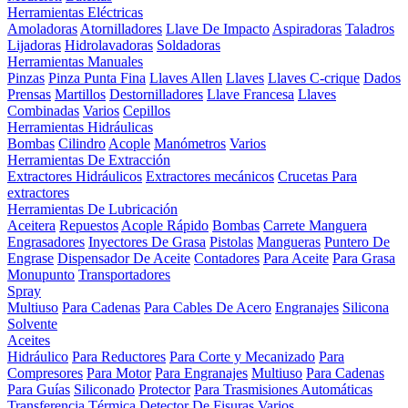
Herramientas Eléctricas
Amoladoras
Atornilladores
Llave De Impacto
Aspiradoras
Taladros
Lijadoras
Hidrolavadoras
Soldadoras
Herramientas Manuales
Pinzas
Pinza Punta Fina
Llaves Allen
Llaves
Llaves C-crique
Dados
Prensas
Martillos
Destornilladores
Llave Francesa
Llaves
Combinadas
Varios
Cepillos
Herramientas Hidráulicas
Bombas
Cilindro
Acople
Manómetros
Varios
Herramientas De Extracción
Extractores Hidráulicos
Extractores mecánicos
Crucetas Para
extractores
Herramientas De Lubricación
Aceitera
Repuestos
Acople Rápido
Bombas
Carrete Manguera
Engrasadores
Inyectores De Grasa
Pistolas
Mangueras
Puntero De
Engrase
Dispensador De Aceite
Contadores
Para Aceite
Para Grasa
Monupunto
Transportadores
Spray
Multiuso
Para Cadenas
Para Cables De Acero
Engranajes
Silicona
Solvente
Aceites
Hidráulico
Para Reductores
Para Corte y Mecanizado
Para
Compresores
Para Motor
Para Engranajes
Multiuso
Para Cadenas
Para Guías
Siliconado
Protector
Para Trasmisiones Automáticas
Transferencia Térmica
Detector De Fisuras
Varios