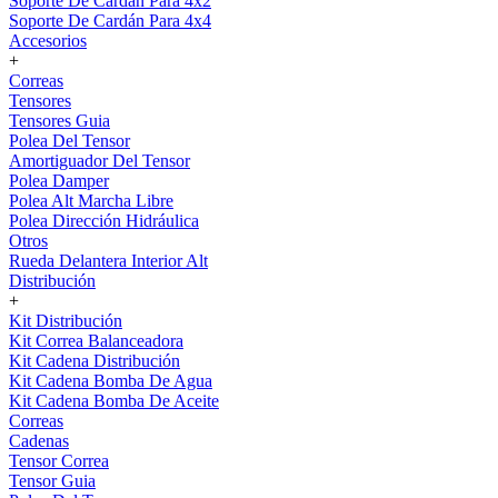
Soporte De Cardán Para 4x2
Soporte De Cardán Para 4x4
Accesorios
+
Correas
Tensores
Tensores Guia
Polea Del Tensor
Amortiguador Del Tensor
Polea Damper
Polea Alt Marcha Libre
Polea Dirección Hidráulica
Otros
Rueda Delantera Interior Alt
Distribución
+
Kit Distribución
Kit Correa Balanceadora
Kit Cadena Distribución
Kit Cadena Bomba De Agua
Kit Cadena Bomba De Aceite
Correas
Cadenas
Tensor Correa
Tensor Guia