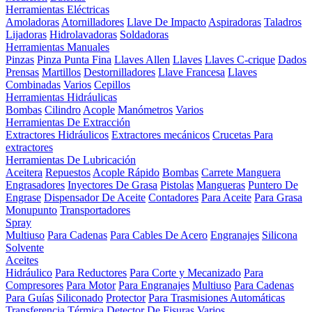
Herramientas Eléctricas
Amoladoras
Atornilladores
Llave De Impacto
Aspiradoras
Taladros
Lijadoras
Hidrolavadoras
Soldadoras
Herramientas Manuales
Pinzas
Pinza Punta Fina
Llaves Allen
Llaves
Llaves C-crique
Dados
Prensas
Martillos
Destornilladores
Llave Francesa
Llaves
Combinadas
Varios
Cepillos
Herramientas Hidráulicas
Bombas
Cilindro
Acople
Manómetros
Varios
Herramientas De Extracción
Extractores Hidráulicos
Extractores mecánicos
Crucetas Para
extractores
Herramientas De Lubricación
Aceitera
Repuestos
Acople Rápido
Bombas
Carrete Manguera
Engrasadores
Inyectores De Grasa
Pistolas
Mangueras
Puntero De
Engrase
Dispensador De Aceite
Contadores
Para Aceite
Para Grasa
Monupunto
Transportadores
Spray
Multiuso
Para Cadenas
Para Cables De Acero
Engranajes
Silicona
Solvente
Aceites
Hidráulico
Para Reductores
Para Corte y Mecanizado
Para
Compresores
Para Motor
Para Engranajes
Multiuso
Para Cadenas
Para Guías
Siliconado
Protector
Para Trasmisiones Automáticas
Transferencia Térmica
Detector De Fisuras
Varios