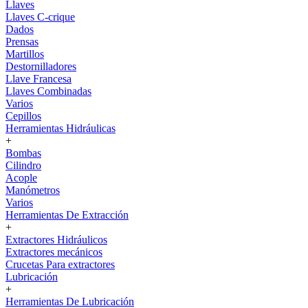
Llaves
Llaves C-crique
Dados
Prensas
Martillos
Destornilladores
Llave Francesa
Llaves Combinadas
Varios
Cepillos
Herramientas Hidráulicas
+
Bombas
Cilindro
Acople
Manómetros
Varios
Herramientas De Extracción
+
Extractores Hidráulicos
Extractores mecánicos
Crucetas Para extractores
Lubricación
+
Herramientas De Lubricación