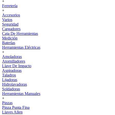
+
Ferretería
+
Accesorios
Varios
Seguridad
Cargadores
Caja De Herramientas
Medición
Baterías
Herramientas Eléctricas
+
Amoladoras
Atornilladores
Llave De Impacto
Aspiradoras
Taladros
Lijadoras
Hidrolavadoras
Soldadoras
Herramientas Manuales
+
Pinzas
Pinza Punta Fina
Llaves Allen