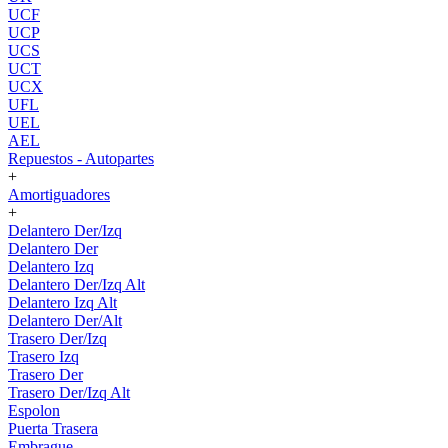
UCF
UCP
UCS
UCT
UCX
UFL
UEL
AEL
Repuestos - Autopartes
+
Amortiguadores
+
Delantero Der/Izq
Delantero Der
Delantero Izq
Delantero Der/Izq Alt
Delantero Izq Alt
Delantero Der/Alt
Trasero Der/Izq
Trasero Izq
Trasero Der
Trasero Der/Izq Alt
Espolon
Puerta Trasera
Embrague