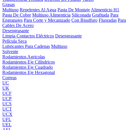
Grasas
Multiuso
Repelentes Al Agua
Pasta De Montaje
Alimenticio H1
Pasta De Cobre
Multiuso Alimenticia
Siliconada
Grafitada
Para
Engranajes
Para Corte y Mecanizado
Con Bisulfuro
Fluoradas
Para
Cables De Acero
Desengrasante
Limpia Contactos Eléctricos
Desengrasante
Película Seca
Lubricantes Para Cadenas
Multiuso
Solvente
Rodamientos Agricolas
Rodamientos Eje Cilíndricos
Rodamientos Eje Cuadrado
Rodamientos Eje Hexagonal
Correas
UC
UK
UCF
UCP
UCS
UCT
UCX
UFL
UEL
AEL