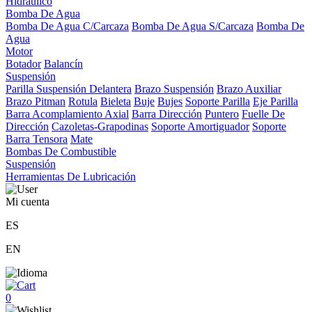
Hidráulico
Bomba De Agua
Bomba De Agua C/Carcaza
Bomba De Agua S/Carcaza
Bomba De
Agua
Motor
Botador
Balancín
Suspensión
Parilla Suspensión Delantera
Brazo Suspensión
Brazo Auxiliar
Brazo Pitman
Rotula
Bieleta
Buje
Bujes
Soporte Parilla
Eje Parilla
Barra Acomplamiento Axial
Barra Dirección
Puntero
Fuelle De
Dirección
Cazoletas-Grapodinas
Soporte Amortiguador
Soporte
Barra Tensora
Mate
Bombas De Combustible
Suspensión
Herramientas De Lubricación
Mi cuenta
ES
EN
0