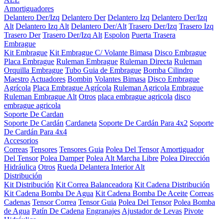
Amortiguadores
Delantero Der/Izq
Delantero Der
Delantero Izq
Delantero Der/Izq
Alt
Delantero Izq Alt
Delantero Der/Alt
Trasero Der/Izq
Trasero Izq
Trasero Der
Trasero Der/Izq Alt
Espolon
Puerta Trasera
Embrague
Kit Embrague
Kit Embrague C/ Volante Bimasa
Disco Embrague
Placa Embrague
Ruleman Embrague
Ruleman Directa
Ruleman
Orquilla Embrague
Tubo Guia de Embrague
Bomba Cilindro
Maestro
Actuadores
Bombin
Volantes Bimasa
Disco Embrague
Agrícola
Placa Embrague Agrícola
Ruleman Agricola Embrague
Ruleman Embrague Alt
Otros
placa embrague agricola
disco
embrague agricola
Soporte De Cardan
Soporte De Cardán
Cardaneta
Soporte De Cardán Para 4x2
Soporte
De Cardán Para 4x4
Accesorios
Correas
Tensores
Tensores Guia
Polea Del Tensor
Amortiguador
Del Tensor
Polea Damper
Polea Alt Marcha Libre
Polea Dirección
Hidráulica
Otros
Rueda Delantera Interior Alt
Distribución
Kit Distribución
Kit Correa Balanceadora
Kit Cadena Distribución
Kit Cadena Bomba De Agua
Kit Cadena Bomba De Aceite
Correas
Cadenas
Tensor Correa
Tensor Guia
Polea Del Tensor
Polea Bomba
de Agua
Patín De Cadena
Engranajes
Ajustador de Levas
Pivote