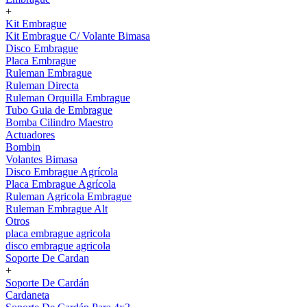
+
Kit Embrague
Kit Embrague C/ Volante Bimasa
Disco Embrague
Placa Embrague
Ruleman Embrague
Ruleman Directa
Ruleman Orquilla Embrague
Tubo Guia de Embrague
Bomba Cilindro Maestro
Actuadores
Bombin
Volantes Bimasa
Disco Embrague Agrícola
Placa Embrague Agrícola
Ruleman Agricola Embrague
Ruleman Embrague Alt
Otros
placa embrague agricola
disco embrague agricola
Soporte De Cardan
+
Soporte De Cardán
Cardaneta