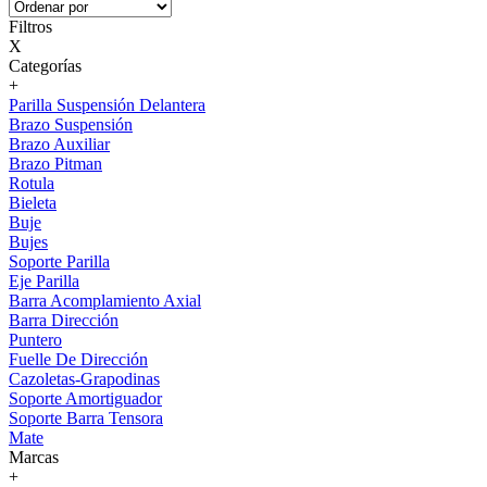
Filtros
X
Categorías
+
Parilla Suspensión Delantera
Brazo Suspensión
Brazo Auxiliar
Brazo Pitman
Rotula
Bieleta
Buje
Bujes
Soporte Parilla
Eje Parilla
Barra Acomplamiento Axial
Barra Dirección
Puntero
Fuelle De Dirección
Cazoletas-Grapodinas
Soporte Amortiguador
Soporte Barra Tensora
Mate
Marcas
+