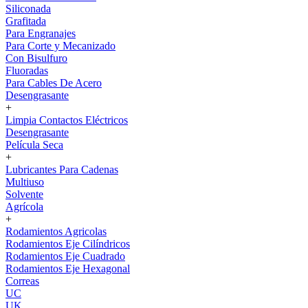
Siliconada
Grafitada
Para Engranajes
Para Corte y Mecanizado
Con Bisulfuro
Fluoradas
Para Cables De Acero
Desengrasante
+
Limpia Contactos Eléctricos
Desengrasante
Película Seca
+
Lubricantes Para Cadenas
Multiuso
Solvente
Agrícola
+
Rodamientos Agricolas
Rodamientos Eje Cilíndricos
Rodamientos Eje Cuadrado
Rodamientos Eje Hexagonal
Correas
UC
UK