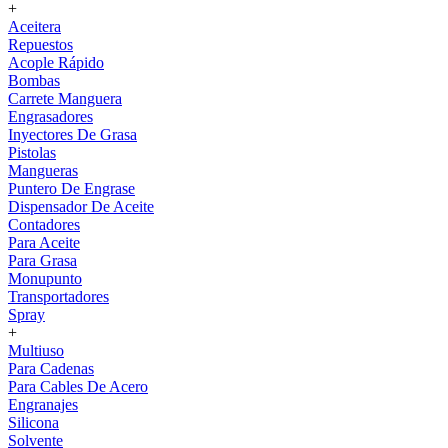
+
Aceitera
Repuestos
Acople Rápido
Bombas
Carrete Manguera
Engrasadores
Inyectores De Grasa
Pistolas
Mangueras
Puntero De Engrase
Dispensador De Aceite
Contadores
Para Aceite
Para Grasa
Monupunto
Transportadores
Spray
+
Multiuso
Para Cadenas
Para Cables De Acero
Engranajes
Silicona
Solvente