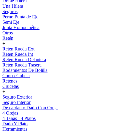
Doble Hilera
Una Hilera
Seguros
Perno Punta de Eje
Semi Eje
Junta Homocinética
Otros
Retén
+
Reten Rueda Ext
Reten Rueda Int
Reten Rueda Delantera
Reten Rueda Trasera
Rodamientos De Bolilla
Cono / Cubeta
Retenes
Crucetas
+
Seguro Exterior
Seguro Interior
De cardan o Dado Con Oreja
4 Orejas
4 Tapas - 4 Platos
Dado Y Plato
Herramientas