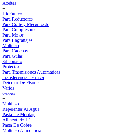
Aceites
+
Hidráulico
Para Reductores
Para Corte y Mecanizado
Para Compresores
Para Motor
Para Engranajes
Multiuso
Para Cadenas
Para Guías
Siliconado
Protector
Para Trasmisiones Automáticas
Transferencia Térmica
Detector De Fisuras
Varios
Grasas
+
Multiuso
Repelentes Al Agua
Pasta De Montaje
Alimenticio H1
Pasta De Cobre
Multiuso Alimenticia