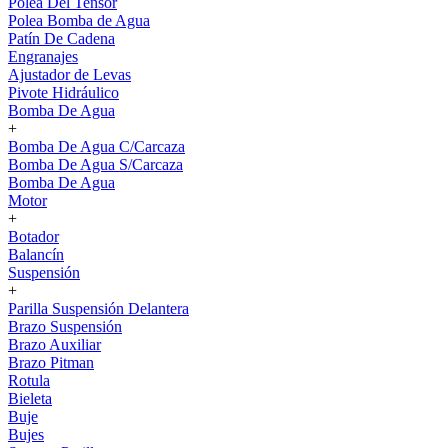
Polea Del Tensor
Polea Bomba de Agua
Patín De Cadena
Engranajes
Ajustador de Levas
Pivote Hidráulico
Bomba De Agua
+
Bomba De Agua C/Carcaza
Bomba De Agua S/Carcaza
Bomba De Agua
Motor
+
Botador
Balancín
Suspensión
+
Parilla Suspensión Delantera
Brazo Suspensión
Brazo Auxiliar
Brazo Pitman
Rotula
Bieleta
Buje
Bujes