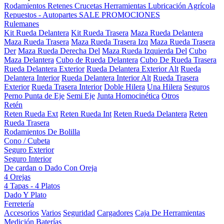
Rodamientos
Retenes
Crucetas
Herramientas
Lubricación
Agrícola
Repuestos - Autopartes
SALE
PROMOCIONES
Rulemanes
Kit Rueda Delantera
Kit Rueda Trasera
Maza Rueda Delantera
Maza Rueda Trasera
Maza Rueda Trasera Izq
Maza Rueda Trasera
Der
Maza Rueda Derecha Del
Maza Rueda Izquierda Del
Cubo
Maza Delantera
Cubo de Rueda Delantera
Cubo De Rueda Trasera
Rueda Delantera Exterior
Rueda Delantera Exterior Alt
Rueda
Delantera Interior
Rueda Delantera Interior Alt
Rueda Trasera
Exterior
Rueda Trasera Interior
Doble Hilera
Una Hilera
Seguros
Perno Punta de Eje
Semi Eje
Junta Homocinética
Otros
Retén
Reten Rueda Ext
Reten Rueda Int
Reten Rueda Delantera
Reten
Rueda Trasera
Rodamientos De Bolilla
Cono / Cubeta
Seguro Exterior
Seguro Interior
De cardan o Dado Con Oreja
4 Orejas
4 Tapas - 4 Platos
Dado Y Plato
Ferretería
Accesorios
Varios
Seguridad
Cargadores
Caja De Herramientas
Medición
Baterías