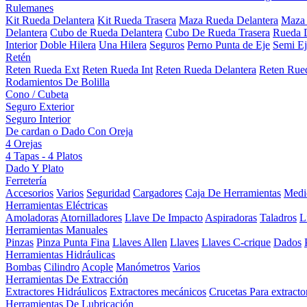
Rulemanes
Kit Rueda Delantera
Kit Rueda Trasera
Maza Rueda Delantera
Maza 
Delantera
Cubo de Rueda Delantera
Cubo De Rueda Trasera
Rueda D
Interior
Doble Hilera
Una Hilera
Seguros
Perno Punta de Eje
Semi Ej
Retén
Reten Rueda Ext
Reten Rueda Int
Reten Rueda Delantera
Reten Rued
Rodamientos De Bolilla
Cono / Cubeta
Seguro Exterior
Seguro Interior
De cardan o Dado Con Oreja
4 Orejas
4 Tapas - 4 Platos
Dado Y Plato
Ferretería
Accesorios
Varios
Seguridad
Cargadores
Caja De Herramientas
Medi
Herramientas Eléctricas
Amoladoras
Atornilladores
Llave De Impacto
Aspiradoras
Taladros
L
Herramientas Manuales
Pinzas
Pinza Punta Fina
Llaves Allen
Llaves
Llaves C-crique
Dados
Herramientas Hidráulicas
Bombas
Cilindro
Acople
Manómetros
Varios
Herramientas De Extracción
Extractores Hidráulicos
Extractores mecánicos
Crucetas Para extracto
Herramientas De Lubricación