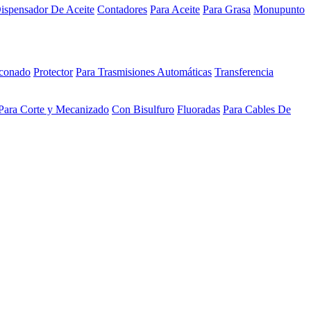
ispensador De Aceite
Contadores
Para Aceite
Para Grasa
Monupunto
iconado
Protector
Para Trasmisiones Automáticas
Transferencia
Para Corte y Mecanizado
Con Bisulfuro
Fluoradas
Para Cables De