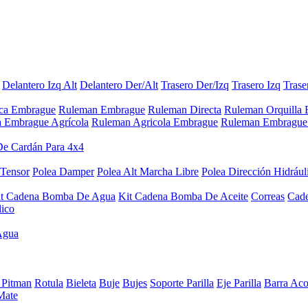
Delantero Izq Alt
Delantero Der/Alt
Trasero Der/Izq
Trasero Izq
Trase
aca Embrague
Ruleman Embrague
Ruleman Directa
Ruleman Orquilla
a Embrague Agrícola
Ruleman Agricola Embrague
Ruleman Embrague 
De Cardán Para 4x4
 Tensor
Polea Damper
Polea Alt Marcha Libre
Polea Dirección Hidrául
it Cadena Bomba De Agua
Kit Cadena Bomba De Aceite
Correas
Cad
lico
Agua
 Pitman
Rotula
Bieleta
Buje
Bujes
Soporte Parilla
Eje Parilla
Barra Aco
Mate