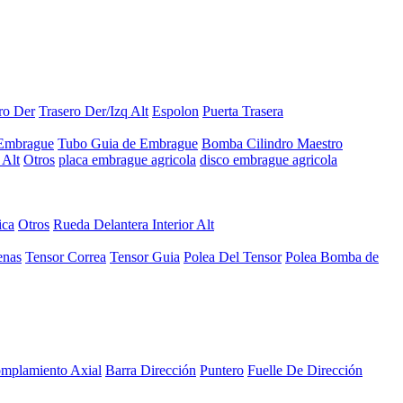
ro Der
Trasero Der/Izq Alt
Espolon
Puerta Trasera
 Embrague
Tubo Guia de Embrague
Bomba Cilindro Maestro
Alt
Otros
placa embrague agricola
disco embrague agricola
ica
Otros
Rueda Delantera Interior Alt
enas
Tensor Correa
Tensor Guia
Polea Del Tensor
Polea Bomba de
mplamiento Axial
Barra Dirección
Puntero
Fuelle De Dirección