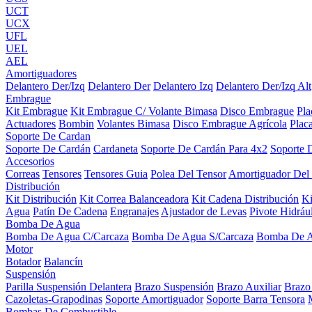
UCT
UCX
UFL
UEL
AEL
Amortiguadores
Delantero Der/Izq
Delantero Der
Delantero Izq
Delantero Der/Izq Alt
Embrague
Kit Embrague
Kit Embrague C/ Volante Bimasa
Disco Embrague
Pl
Actuadores
Bombin
Volantes Bimasa
Disco Embrague Agrícola
Plac
Soporte De Cardan
Soporte De Cardán
Cardaneta
Soporte De Cardán Para 4x2
Soporte 
Accesorios
Correas
Tensores
Tensores Guia
Polea Del Tensor
Amortiguador Del
Distribución
Kit Distribución
Kit Correa Balanceadora
Kit Cadena Distribución
K
Agua
Patín De Cadena
Engranajes
Ajustador de Levas
Pivote Hidráu
Bomba De Agua
Bomba De Agua C/Carcaza
Bomba De Agua S/Carcaza
Bomba De 
Motor
Botador
Balancín
Suspensión
Parilla Suspensión Delantera
Brazo Suspensión
Brazo Auxiliar
Brazo
Cazoletas-Grapodinas
Soporte Amortiguador
Soporte Barra Tensora
Bombas De Combustible