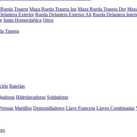
Rueda Trasera
Maza Rueda Trasera Izq
Maza Rueda Trasera Der
Maza
elantera Exterior
Rueda Delantera Exterior Alt
Rueda Delantera Interi
e
Junta Homocinética
Otros
a Trasera
ción
Baterías
ijadoras
Hidrolavadoras
Soldadoras
Prensas
Martillos
Destornilladores
Llave Francesa
Llaves Combinadas
res