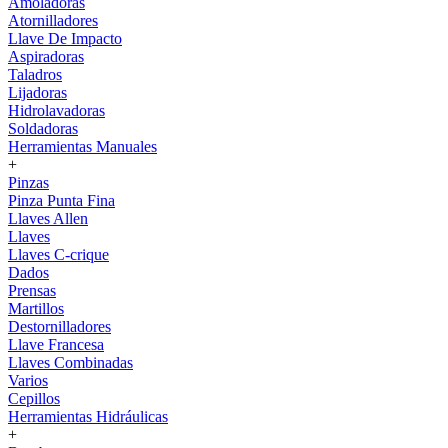
Amoladoras
Atornilladores
Llave De Impacto
Aspiradoras
Taladros
Lijadoras
Hidrolavadoras
Soldadoras
Herramientas Manuales
+
Pinzas
Pinza Punta Fina
Llaves Allen
Llaves
Llaves C-crique
Dados
Prensas
Martillos
Destornilladores
Llave Francesa
Llaves Combinadas
Varios
Cepillos
Herramientas Hidráulicas
+