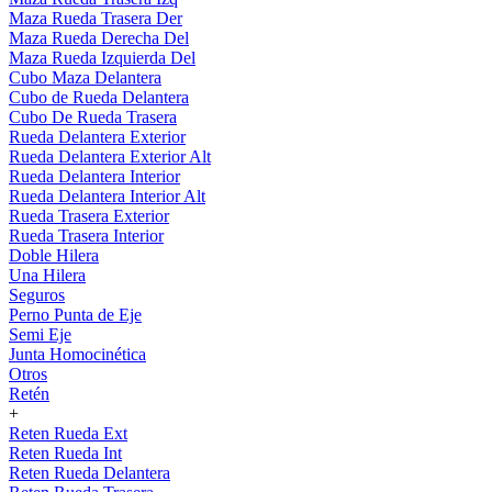
Maza Rueda Trasera Der
Maza Rueda Derecha Del
Maza Rueda Izquierda Del
Cubo Maza Delantera
Cubo de Rueda Delantera
Cubo De Rueda Trasera
Rueda Delantera Exterior
Rueda Delantera Exterior Alt
Rueda Delantera Interior
Rueda Delantera Interior Alt
Rueda Trasera Exterior
Rueda Trasera Interior
Doble Hilera
Una Hilera
Seguros
Perno Punta de Eje
Semi Eje
Junta Homocinética
Otros
Retén
+
Reten Rueda Ext
Reten Rueda Int
Reten Rueda Delantera