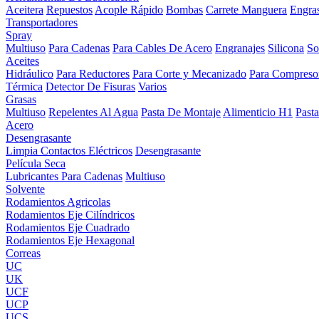
Aceitera
Repuestos
Acople Rápido
Bombas
Carrete Manguera
Engra
Transportadores
Spray
Multiuso
Para Cadenas
Para Cables De Acero
Engranajes
Silicona
So
Aceites
Hidráulico
Para Reductores
Para Corte y Mecanizado
Para Compreso
Térmica
Detector De Fisuras
Varios
Grasas
Multiuso
Repelentes Al Agua
Pasta De Montaje
Alimenticio H1
Past
Acero
Desengrasante
Limpia Contactos Eléctricos
Desengrasante
Película Seca
Lubricantes Para Cadenas
Multiuso
Solvente
Rodamientos Agricolas
Rodamientos Eje Cilíndricos
Rodamientos Eje Cuadrado
Rodamientos Eje Hexagonal
Correas
UC
UK
UCF
UCP
UCS