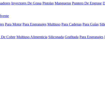
sadores
Inyectores De Grasa
Pistolas
Mangueras
Puntero De Engrase
D
lvente
res
Para Motor
Para Engranajes
Multiuso
Para Cadenas
Para Guías
Sil
a De Cobre
Multiuso Alimenticia
Siliconada
Grafitada
Para Engranajes