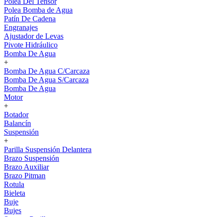
Polea Del Tensor
Polea Bomba de Agua
Patín De Cadena
Engranajes
Ajustador de Levas
Pivote Hidráulico
Bomba De Agua
+
Bomba De Agua C/Carcaza
Bomba De Agua S/Carcaza
Bomba De Agua
Motor
+
Botador
Balancín
Suspensión
+
Parilla Suspensión Delantera
Brazo Suspensión
Brazo Auxiliar
Brazo Pitman
Rotula
Bieleta
Buje
Bujes