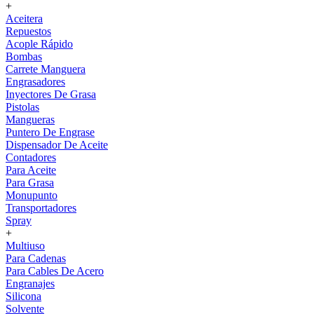
+
Aceitera
Repuestos
Acople Rápido
Bombas
Carrete Manguera
Engrasadores
Inyectores De Grasa
Pistolas
Mangueras
Puntero De Engrase
Dispensador De Aceite
Contadores
Para Aceite
Para Grasa
Monupunto
Transportadores
Spray
+
Multiuso
Para Cadenas
Para Cables De Acero
Engranajes
Silicona
Solvente