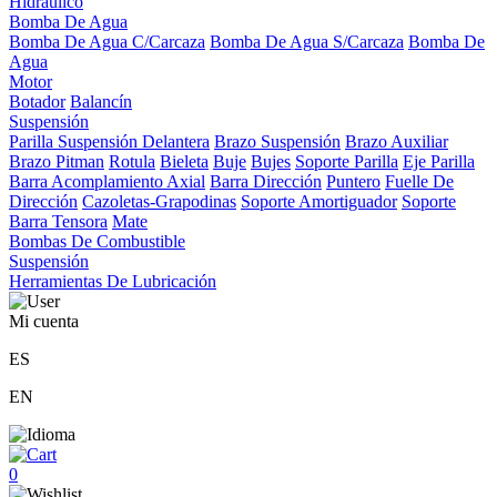
Hidráulico
Bomba De Agua
Bomba De Agua C/Carcaza
Bomba De Agua S/Carcaza
Bomba De
Agua
Motor
Botador
Balancín
Suspensión
Parilla Suspensión Delantera
Brazo Suspensión
Brazo Auxiliar
Brazo Pitman
Rotula
Bieleta
Buje
Bujes
Soporte Parilla
Eje Parilla
Barra Acomplamiento Axial
Barra Dirección
Puntero
Fuelle De
Dirección
Cazoletas-Grapodinas
Soporte Amortiguador
Soporte
Barra Tensora
Mate
Bombas De Combustible
Suspensión
Herramientas De Lubricación
Mi cuenta
ES
EN
0