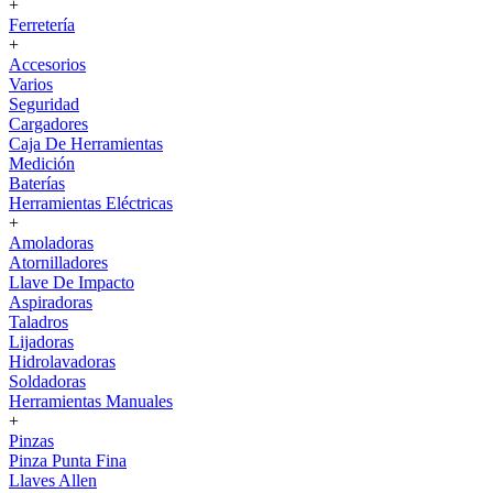
+
Ferretería
+
Accesorios
Varios
Seguridad
Cargadores
Caja De Herramientas
Medición
Baterías
Herramientas Eléctricas
+
Amoladoras
Atornilladores
Llave De Impacto
Aspiradoras
Taladros
Lijadoras
Hidrolavadoras
Soldadoras
Herramientas Manuales
+
Pinzas
Pinza Punta Fina
Llaves Allen