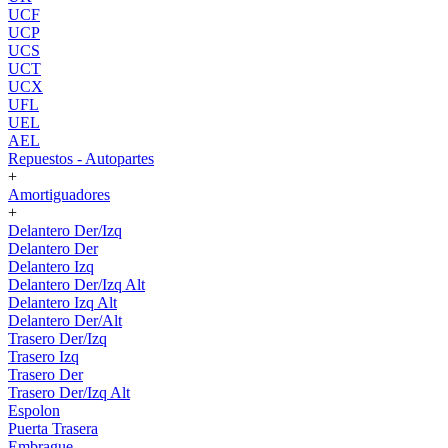
UCF
UCP
UCS
UCT
UCX
UFL
UEL
AEL
Repuestos - Autopartes
+
Amortiguadores
+
Delantero Der/Izq
Delantero Der
Delantero Izq
Delantero Der/Izq Alt
Delantero Izq Alt
Delantero Der/Alt
Trasero Der/Izq
Trasero Izq
Trasero Der
Trasero Der/Izq Alt
Espolon
Puerta Trasera
Embrague