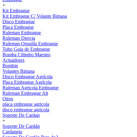
+
Kit Embrague
Kit Embrague C/ Volante Bimasa
Disco Embrague
Placa Embrague
Ruleman Embrague
Ruleman Directa
Ruleman Orquilla Embrague
Tubo Guia de Embrague
Bomba Cilindro Maestro
Actuadores
Bombin
Volantes Bimasa
Disco Embrague Agrícola
Placa Embrague Agrícola
Ruleman Agricola Embrague
Ruleman Embrague Alt
Otros
placa embrague agricola
disco embrague agricola
Soporte De Cardan
+
Soporte De Cardán
Cardaneta