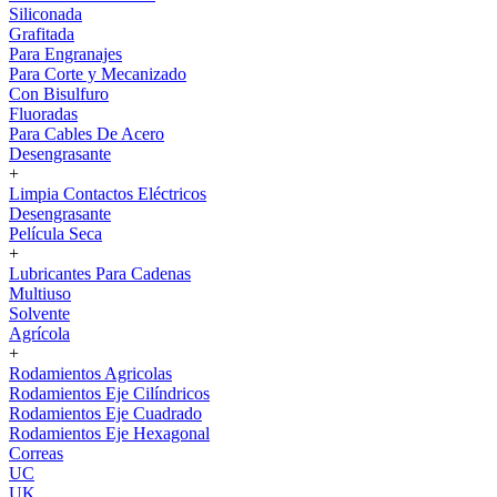
Siliconada
Grafitada
Para Engranajes
Para Corte y Mecanizado
Con Bisulfuro
Fluoradas
Para Cables De Acero
Desengrasante
+
Limpia Contactos Eléctricos
Desengrasante
Película Seca
+
Lubricantes Para Cadenas
Multiuso
Solvente
Agrícola
+
Rodamientos Agricolas
Rodamientos Eje Cilíndricos
Rodamientos Eje Cuadrado
Rodamientos Eje Hexagonal
Correas
UC
UK