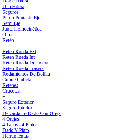
Doble Hilera
Una Hilera
Seguros
Perno Punta de Eje
Semi Eje
Junta Homocinética
Otros
Retén
+
Reten Rueda Ext
Reten Rueda Int
Reten Rueda Delantera
Reten Rueda Trasera
Rodamientos De Bolilla
Cono / Cubeta
Retenes
Crucetas
+
Seguro Exterior
Seguro Interior
De cardan o Dado Con Oreja
4 Orejas
4 Tapas - 4 Platos
Dado Y Plato
Herramientas