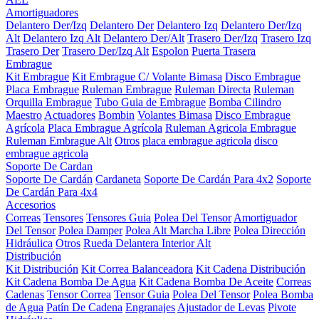
Amortiguadores
Delantero Der/Izq
Delantero Der
Delantero Izq
Delantero Der/Izq
Alt
Delantero Izq Alt
Delantero Der/Alt
Trasero Der/Izq
Trasero Izq
Trasero Der
Trasero Der/Izq Alt
Espolon
Puerta Trasera
Embrague
Kit Embrague
Kit Embrague C/ Volante Bimasa
Disco Embrague
Placa Embrague
Ruleman Embrague
Ruleman Directa
Ruleman
Orquilla Embrague
Tubo Guia de Embrague
Bomba Cilindro
Maestro
Actuadores
Bombin
Volantes Bimasa
Disco Embrague
Agrícola
Placa Embrague Agrícola
Ruleman Agricola Embrague
Ruleman Embrague Alt
Otros
placa embrague agricola
disco
embrague agricola
Soporte De Cardan
Soporte De Cardán
Cardaneta
Soporte De Cardán Para 4x2
Soporte
De Cardán Para 4x4
Accesorios
Correas
Tensores
Tensores Guia
Polea Del Tensor
Amortiguador
Del Tensor
Polea Damper
Polea Alt Marcha Libre
Polea Dirección
Hidráulica
Otros
Rueda Delantera Interior Alt
Distribución
Kit Distribución
Kit Correa Balanceadora
Kit Cadena Distribución
Kit Cadena Bomba De Agua
Kit Cadena Bomba De Aceite
Correas
Cadenas
Tensor Correa
Tensor Guia
Polea Del Tensor
Polea Bomba
de Agua
Patín De Cadena
Engranajes
Ajustador de Levas
Pivote