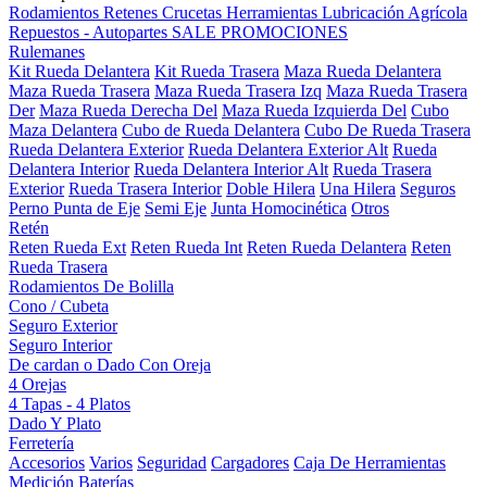
Rodamientos
Retenes
Crucetas
Herramientas
Lubricación
Agrícola
Repuestos - Autopartes
SALE
PROMOCIONES
Rulemanes
Kit Rueda Delantera
Kit Rueda Trasera
Maza Rueda Delantera
Maza Rueda Trasera
Maza Rueda Trasera Izq
Maza Rueda Trasera
Der
Maza Rueda Derecha Del
Maza Rueda Izquierda Del
Cubo
Maza Delantera
Cubo de Rueda Delantera
Cubo De Rueda Trasera
Rueda Delantera Exterior
Rueda Delantera Exterior Alt
Rueda
Delantera Interior
Rueda Delantera Interior Alt
Rueda Trasera
Exterior
Rueda Trasera Interior
Doble Hilera
Una Hilera
Seguros
Perno Punta de Eje
Semi Eje
Junta Homocinética
Otros
Retén
Reten Rueda Ext
Reten Rueda Int
Reten Rueda Delantera
Reten
Rueda Trasera
Rodamientos De Bolilla
Cono / Cubeta
Seguro Exterior
Seguro Interior
De cardan o Dado Con Oreja
4 Orejas
4 Tapas - 4 Platos
Dado Y Plato
Ferretería
Accesorios
Varios
Seguridad
Cargadores
Caja De Herramientas
Medición
Baterías