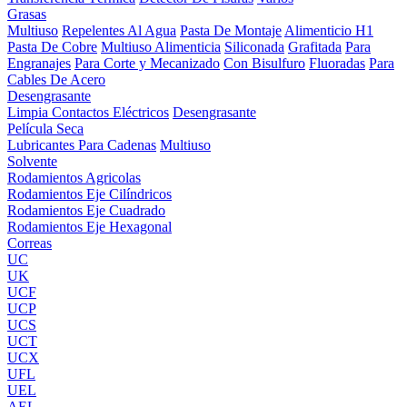
Grasas
Multiuso
Repelentes Al Agua
Pasta De Montaje
Alimenticio H1
Pasta De Cobre
Multiuso Alimenticia
Siliconada
Grafitada
Para
Engranajes
Para Corte y Mecanizado
Con Bisulfuro
Fluoradas
Para
Cables De Acero
Desengrasante
Limpia Contactos Eléctricos
Desengrasante
Película Seca
Lubricantes Para Cadenas
Multiuso
Solvente
Rodamientos Agricolas
Rodamientos Eje Cilíndricos
Rodamientos Eje Cuadrado
Rodamientos Eje Hexagonal
Correas
UC
UK
UCF
UCP
UCS
UCT
UCX
UFL
UEL
AEL