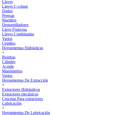
Llaves
Llaves C-crique
Dados
Prensas
Martillos
Destornilladores
Llave Francesa
Llaves Combinadas
Varios
Cepillos
Herramientas Hidráulicas
+
Bombas
Cilindro
Acople
Manómetros
Varios
Herramientas De Extracción
+
Extractores Hidráulicos
Extractores mecánicos
Crucetas Para extractores
Lubricación
+
Herramientas De Lubricación