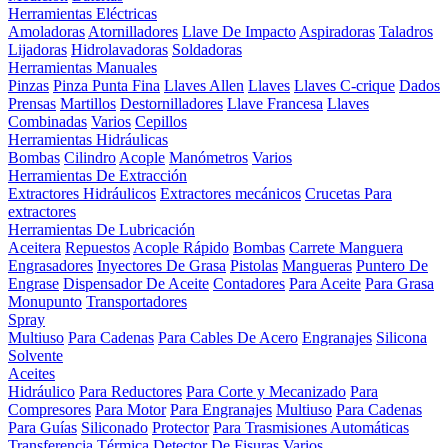
Herramientas Eléctricas
Amoladoras
Atornilladores
Llave De Impacto
Aspiradoras
Taladros
Lijadoras
Hidrolavadoras
Soldadoras
Herramientas Manuales
Pinzas
Pinza Punta Fina
Llaves Allen
Llaves
Llaves C-crique
Dados
Prensas
Martillos
Destornilladores
Llave Francesa
Llaves
Combinadas
Varios
Cepillos
Herramientas Hidráulicas
Bombas
Cilindro
Acople
Manómetros
Varios
Herramientas De Extracción
Extractores Hidráulicos
Extractores mecánicos
Crucetas Para
extractores
Herramientas De Lubricación
Aceitera
Repuestos
Acople Rápido
Bombas
Carrete Manguera
Engrasadores
Inyectores De Grasa
Pistolas
Mangueras
Puntero De
Engrase
Dispensador De Aceite
Contadores
Para Aceite
Para Grasa
Monupunto
Transportadores
Spray
Multiuso
Para Cadenas
Para Cables De Acero
Engranajes
Silicona
Solvente
Aceites
Hidráulico
Para Reductores
Para Corte y Mecanizado
Para
Compresores
Para Motor
Para Engranajes
Multiuso
Para Cadenas
Para Guías
Siliconado
Protector
Para Trasmisiones Automáticas
Transferencia Térmica
Detector De Fisuras
Varios