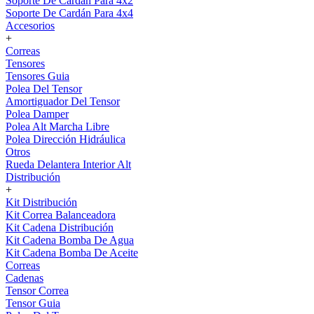
Soporte De Cardán Para 4x2
Soporte De Cardán Para 4x4
Accesorios
+
Correas
Tensores
Tensores Guia
Polea Del Tensor
Amortiguador Del Tensor
Polea Damper
Polea Alt Marcha Libre
Polea Dirección Hidráulica
Otros
Rueda Delantera Interior Alt
Distribución
+
Kit Distribución
Kit Correa Balanceadora
Kit Cadena Distribución
Kit Cadena Bomba De Agua
Kit Cadena Bomba De Aceite
Correas
Cadenas
Tensor Correa
Tensor Guia