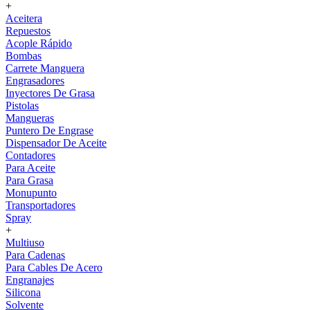
+
Aceitera
Repuestos
Acople Rápido
Bombas
Carrete Manguera
Engrasadores
Inyectores De Grasa
Pistolas
Mangueras
Puntero De Engrase
Dispensador De Aceite
Contadores
Para Aceite
Para Grasa
Monupunto
Transportadores
Spray
+
Multiuso
Para Cadenas
Para Cables De Acero
Engranajes
Silicona
Solvente