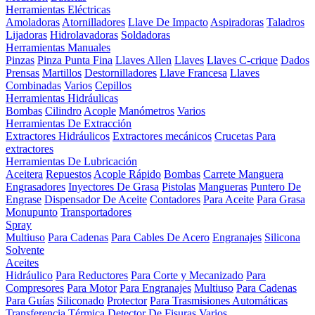
Herramientas Eléctricas
Amoladoras
Atornilladores
Llave De Impacto
Aspiradoras
Taladros
Lijadoras
Hidrolavadoras
Soldadoras
Herramientas Manuales
Pinzas
Pinza Punta Fina
Llaves Allen
Llaves
Llaves C-crique
Dados
Prensas
Martillos
Destornilladores
Llave Francesa
Llaves
Combinadas
Varios
Cepillos
Herramientas Hidráulicas
Bombas
Cilindro
Acople
Manómetros
Varios
Herramientas De Extracción
Extractores Hidráulicos
Extractores mecánicos
Crucetas Para
extractores
Herramientas De Lubricación
Aceitera
Repuestos
Acople Rápido
Bombas
Carrete Manguera
Engrasadores
Inyectores De Grasa
Pistolas
Mangueras
Puntero De
Engrase
Dispensador De Aceite
Contadores
Para Aceite
Para Grasa
Monupunto
Transportadores
Spray
Multiuso
Para Cadenas
Para Cables De Acero
Engranajes
Silicona
Solvente
Aceites
Hidráulico
Para Reductores
Para Corte y Mecanizado
Para
Compresores
Para Motor
Para Engranajes
Multiuso
Para Cadenas
Para Guías
Siliconado
Protector
Para Trasmisiones Automáticas
Transferencia Térmica
Detector De Fisuras
Varios