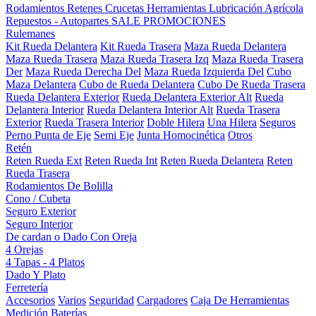
Rodamientos
Retenes
Crucetas
Herramientas
Lubricación
Agrícola
Repuestos - Autopartes
SALE
PROMOCIONES
Rulemanes
Kit Rueda Delantera
Kit Rueda Trasera
Maza Rueda Delantera
Maza Rueda Trasera
Maza Rueda Trasera Izq
Maza Rueda Trasera
Der
Maza Rueda Derecha Del
Maza Rueda Izquierda Del
Cubo
Maza Delantera
Cubo de Rueda Delantera
Cubo De Rueda Trasera
Rueda Delantera Exterior
Rueda Delantera Exterior Alt
Rueda
Delantera Interior
Rueda Delantera Interior Alt
Rueda Trasera
Exterior
Rueda Trasera Interior
Doble Hilera
Una Hilera
Seguros
Perno Punta de Eje
Semi Eje
Junta Homocinética
Otros
Retén
Reten Rueda Ext
Reten Rueda Int
Reten Rueda Delantera
Reten
Rueda Trasera
Rodamientos De Bolilla
Cono / Cubeta
Seguro Exterior
Seguro Interior
De cardan o Dado Con Oreja
4 Orejas
4 Tapas - 4 Platos
Dado Y Plato
Ferretería
Accesorios
Varios
Seguridad
Cargadores
Caja De Herramientas
Medición
Baterías