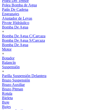
Polea Del Tensor
Polea Bomba de Agua
Patín De Cadena
Engranajes
Ajustador de Levas
Pivote Hidráulico
Bomba De Agua
+
Bomba De Agua C/Carcaza
Bomba De Agua S/Carcaza
Bomba De Agua
Motor
+
Botador
Balancín
Suspensión
+
Parilla Suspensión Delantera
Brazo Suspensión
Brazo Auxiliar
Brazo Pitman
Rotula
Bieleta
Buje
Bujes