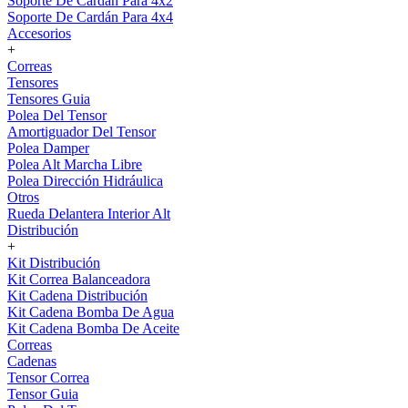
Soporte De Cardán Para 4x2
Soporte De Cardán Para 4x4
Accesorios
+
Correas
Tensores
Tensores Guia
Polea Del Tensor
Amortiguador Del Tensor
Polea Damper
Polea Alt Marcha Libre
Polea Dirección Hidráulica
Otros
Rueda Delantera Interior Alt
Distribución
+
Kit Distribución
Kit Correa Balanceadora
Kit Cadena Distribución
Kit Cadena Bomba De Agua
Kit Cadena Bomba De Aceite
Correas
Cadenas
Tensor Correa
Tensor Guia