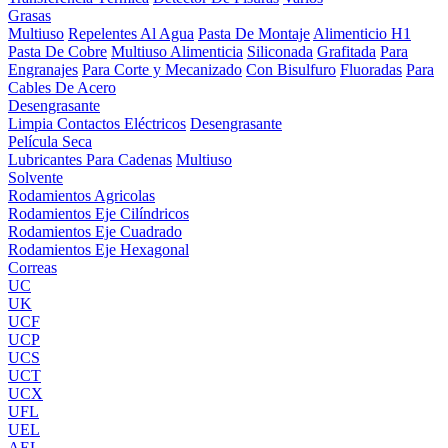
Grasas
Multiuso
Repelentes Al Agua
Pasta De Montaje
Alimenticio H1
Pasta De Cobre
Multiuso Alimenticia
Siliconada
Grafitada
Para
Engranajes
Para Corte y Mecanizado
Con Bisulfuro
Fluoradas
Para
Cables De Acero
Desengrasante
Limpia Contactos Eléctricos
Desengrasante
Película Seca
Lubricantes Para Cadenas
Multiuso
Solvente
Rodamientos Agricolas
Rodamientos Eje Cilíndricos
Rodamientos Eje Cuadrado
Rodamientos Eje Hexagonal
Correas
UC
UK
UCF
UCP
UCS
UCT
UCX
UFL
UEL
AEL