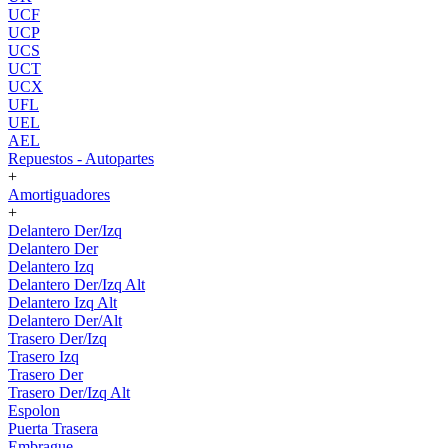
UCF
UCP
UCS
UCT
UCX
UFL
UEL
AEL
Repuestos - Autopartes
+
Amortiguadores
+
Delantero Der/Izq
Delantero Der
Delantero Izq
Delantero Der/Izq Alt
Delantero Izq Alt
Delantero Der/Alt
Trasero Der/Izq
Trasero Izq
Trasero Der
Trasero Der/Izq Alt
Espolon
Puerta Trasera
Embrague