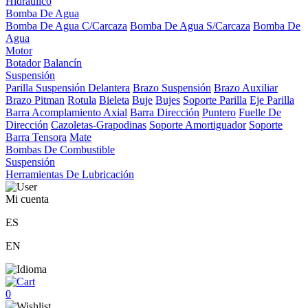
Hidráulico
Bomba De Agua
Bomba De Agua C/Carcaza
Bomba De Agua S/Carcaza
Bomba De
Agua
Motor
Botador
Balancín
Suspensión
Parilla Suspensión Delantera
Brazo Suspensión
Brazo Auxiliar
Brazo Pitman
Rotula
Bieleta
Buje
Bujes
Soporte Parilla
Eje Parilla
Barra Acomplamiento Axial
Barra Dirección
Puntero
Fuelle De
Dirección
Cazoletas-Grapodinas
Soporte Amortiguador
Soporte
Barra Tensora
Mate
Bombas De Combustible
Suspensión
Herramientas De Lubricación
Mi cuenta
ES
EN
0