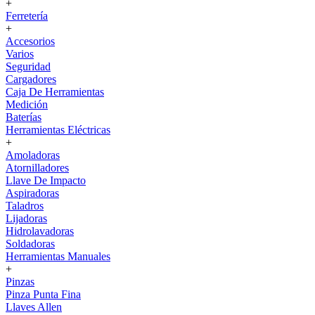
+
Ferretería
+
Accesorios
Varios
Seguridad
Cargadores
Caja De Herramientas
Medición
Baterías
Herramientas Eléctricas
+
Amoladoras
Atornilladores
Llave De Impacto
Aspiradoras
Taladros
Lijadoras
Hidrolavadoras
Soldadoras
Herramientas Manuales
+
Pinzas
Pinza Punta Fina
Llaves Allen