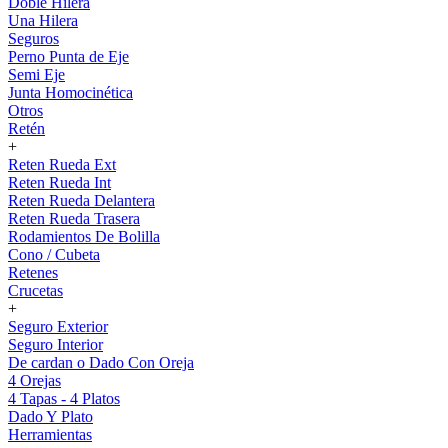
Doble Hilera
Una Hilera
Seguros
Perno Punta de Eje
Semi Eje
Junta Homocinética
Otros
Retén
+
Reten Rueda Ext
Reten Rueda Int
Reten Rueda Delantera
Reten Rueda Trasera
Rodamientos De Bolilla
Cono / Cubeta
Retenes
Crucetas
+
Seguro Exterior
Seguro Interior
De cardan o Dado Con Oreja
4 Orejas
4 Tapas - 4 Platos
Dado Y Plato
Herramientas