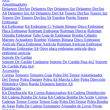
Amortiguadores
Delantero Der/Izq
Delantero Der
Delantero Izq
Delantero Der/Izq
Alt
Delantero Izq Alt
Delantero Der/Alt
Trasero Der/Izq
Trasero Izq
Trasero Der
Trasero Der/Izq Alt
Espolon
Puerta Trasera
Embrague
Kit Embrague
Kit Embrague C/ Volante Bimasa
Disco Embrague
Placa Embrague
Ruleman Embrague
Ruleman Directa
Ruleman
Orquilla Embrague
Tubo Guia de Embrague
Bomba Cilindro
Maestro
Actuadores
Bombin
Volantes Bimasa
Disco Embrague
Agrícola
Placa Embrague Agrícola
Ruleman Agricola Embrague
Ruleman Embrague Alt
Otros
placa embrague agricola
disco
embrague agricola
Soporte De Cardan
Soporte De Cardán
Cardaneta
Soporte De Cardán Para 4x2
Soporte
De Cardán Para 4x4
Accesorios
Correas
Tensores
Tensores Guia
Polea Del Tensor
Amortiguador
Del Tensor
Polea Damper
Polea Alt Marcha Libre
Polea Dirección
Hidráulica
Otros
Rueda Delantera Interior Alt
Distribución
Kit Distribución
Kit Correa Balanceadora
Kit Cadena Distribución
Kit Cadena Bomba De Agua
Kit Cadena Bomba De Aceite
Correas
Cadenas
Tensor Correa
Tensor Guia
Polea Del Tensor
Polea Bomba
de Agua
Patín De Cadena
Engranajes
Ajustador de Levas
Pivote