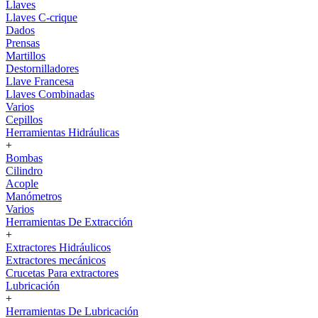
Llaves
Llaves C-crique
Dados
Prensas
Martillos
Destornilladores
Llave Francesa
Llaves Combinadas
Varios
Cepillos
Herramientas Hidráulicas
+
Bombas
Cilindro
Acople
Manómetros
Varios
Herramientas De Extracción
+
Extractores Hidráulicos
Extractores mecánicos
Crucetas Para extractores
Lubricación
+
Herramientas De Lubricación