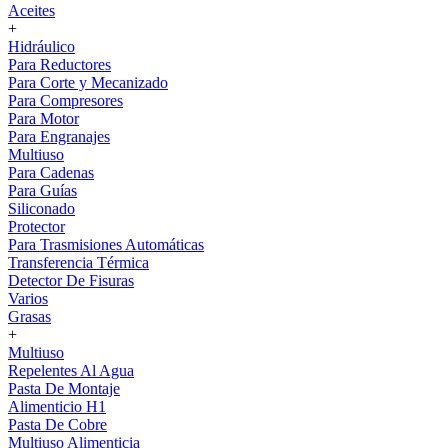
Aceites
+
Hidráulico
Para Reductores
Para Corte y Mecanizado
Para Compresores
Para Motor
Para Engranajes
Multiuso
Para Cadenas
Para Guías
Siliconado
Protector
Para Trasmisiones Automáticas
Transferencia Térmica
Detector De Fisuras
Varios
Grasas
+
Multiuso
Repelentes Al Agua
Pasta De Montaje
Alimenticio H1
Pasta De Cobre
Multiuso Alimenticia