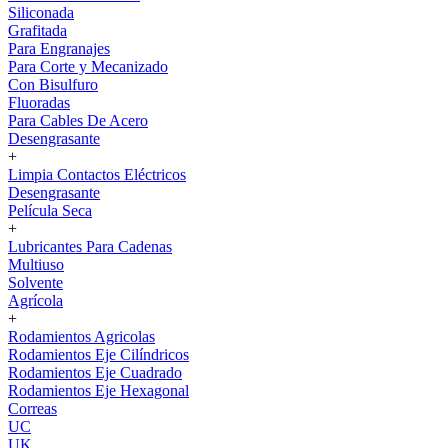
Siliconada
Grafitada
Para Engranajes
Para Corte y Mecanizado
Con Bisulfuro
Fluoradas
Para Cables De Acero
Desengrasante
+
Limpia Contactos Eléctricos
Desengrasante
Película Seca
+
Lubricantes Para Cadenas
Multiuso
Solvente
Agrícola
+
Rodamientos Agricolas
Rodamientos Eje Cilíndricos
Rodamientos Eje Cuadrado
Rodamientos Eje Hexagonal
Correas
UC
UK