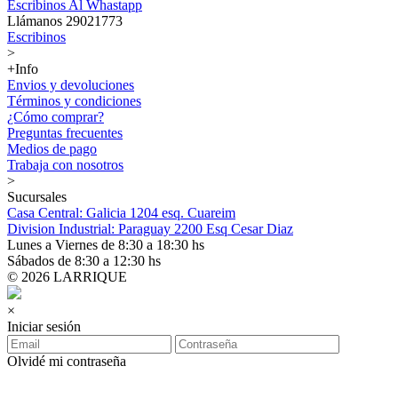
Escribinos Al Whastapp
Llámanos 29021773
Escribinos
>
+Info
Envios y devoluciones
Términos y condiciones
¿Cómo comprar?
Preguntas frecuentes
Medios de pago
Trabaja con nosotros
>
Sucursales
Casa Central: Galicia 1204 esq. Cuareim
Division Industrial: Paraguay 2200 Esq Cesar Diaz
Lunes a Viernes de 8:30 a 18:30 hs
Sábados de 8:30 a 12:30 hs
© 2026 LARRIQUE
×
Iniciar sesión
Olvidé mi contraseña