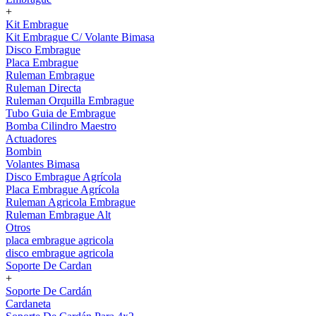
+
Kit Embrague
Kit Embrague C/ Volante Bimasa
Disco Embrague
Placa Embrague
Ruleman Embrague
Ruleman Directa
Ruleman Orquilla Embrague
Tubo Guia de Embrague
Bomba Cilindro Maestro
Actuadores
Bombin
Volantes Bimasa
Disco Embrague Agrícola
Placa Embrague Agrícola
Ruleman Agricola Embrague
Ruleman Embrague Alt
Otros
placa embrague agricola
disco embrague agricola
Soporte De Cardan
+
Soporte De Cardán
Cardaneta