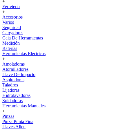
+
Ferretería
+
Accesorios
Varios
Seguridad
Cargadores
Caja De Herramientas
Medición
Baterías
Herramientas Eléctricas
+
Amoladoras
Atornilladores
Llave De Impacto
Aspiradoras
Taladros
Lijadoras
Hidrolavadoras
Soldadoras
Herramientas Manuales
+
Pinzas
Pinza Punta Fina
Llaves Allen