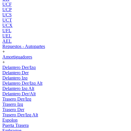
UCF
UCP
UCS
UCT
UCX
UFL
UEL
AEL
Repuestos - Autopartes
+
Amortiguadores
+
Delantero Der/Izq
Delantero Der
Delantero Izq
Delantero Der/Izq Alt
Delantero Izq Alt
Delantero Der/Alt
Trasero Der/Izq
Trasero Izq
Trasero Der
Trasero Der/Izq Alt
Espolon
Puerta Trasera
Embrague