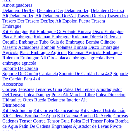
Amortiguadores
Delantero Der/Izq
Delantero Der
Delantero Izq
Delantero Der/Izq
Alt
Delantero Izq Alt
Delantero Der/Alt
Trasero Der/Izq
Trasero Izq
Trasero Der
Trasero Der/Izq Alt
Espolon
Puerta Trasera
Embrague
Kit Embrague
Kit Embrague C/ Volante Bimasa
Disco Embrague
Placa Embrague
Ruleman Embrague
Ruleman Directa
Ruleman
Orquilla Embrague
Tubo Guia de Embrague
Bomba Cilindro
Maestro
Actuadores
Bombin
Volantes Bimasa
Disco Embrague
Agrícola
Placa Embrague Agrícola
Ruleman Agricola Embrague
Ruleman Embrague Alt
Otros
placa embrague agricola
disco
embrague agricola
Soporte De Cardan
Soporte De Cardán
Cardaneta
Soporte De Cardán Para 4x2
Soporte
De Cardán Para 4x4
Accesorios
Correas
Tensores
Tensores Guia
Polea Del Tensor
Amortiguador
Del Tensor
Polea Damper
Polea Alt Marcha Libre
Polea Dirección
Hidráulica
Otros
Rueda Delantera Interior Alt
Distribución
Kit Distribución
Kit Correa Balanceadora
Kit Cadena Distribución
Kit Cadena Bomba De Agua
Kit Cadena Bomba De Aceite
Correas
Cadenas
Tensor Correa
Tensor Guia
Polea Del Tensor
Polea Bomba
de Agua
Patín De Cadena
Engranajes
Ajustador de Levas
Pivote