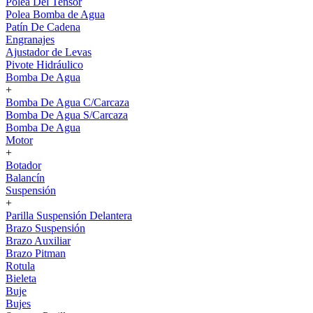
Polea Del Tensor
Polea Bomba de Agua
Patín De Cadena
Engranajes
Ajustador de Levas
Pivote Hidráulico
Bomba De Agua
+
Bomba De Agua C/Carcaza
Bomba De Agua S/Carcaza
Bomba De Agua
Motor
+
Botador
Balancín
Suspensión
+
Parilla Suspensión Delantera
Brazo Suspensión
Brazo Auxiliar
Brazo Pitman
Rotula
Bieleta
Buje
Bujes