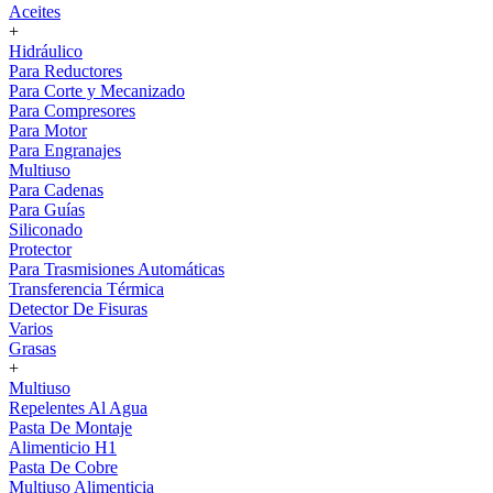
Aceites
+
Hidráulico
Para Reductores
Para Corte y Mecanizado
Para Compresores
Para Motor
Para Engranajes
Multiuso
Para Cadenas
Para Guías
Siliconado
Protector
Para Trasmisiones Automáticas
Transferencia Térmica
Detector De Fisuras
Varios
Grasas
+
Multiuso
Repelentes Al Agua
Pasta De Montaje
Alimenticio H1
Pasta De Cobre
Multiuso Alimenticia