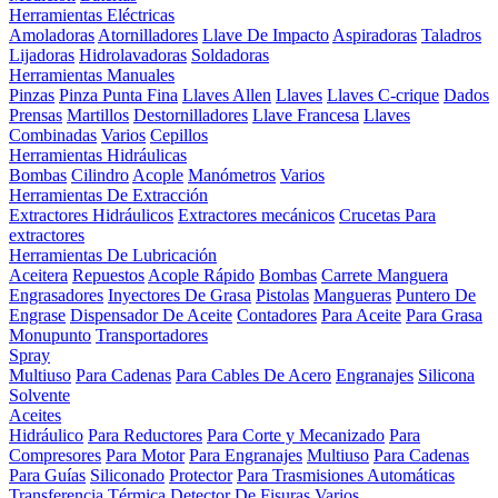
Herramientas Eléctricas
Amoladoras
Atornilladores
Llave De Impacto
Aspiradoras
Taladros
Lijadoras
Hidrolavadoras
Soldadoras
Herramientas Manuales
Pinzas
Pinza Punta Fina
Llaves Allen
Llaves
Llaves C-crique
Dados
Prensas
Martillos
Destornilladores
Llave Francesa
Llaves
Combinadas
Varios
Cepillos
Herramientas Hidráulicas
Bombas
Cilindro
Acople
Manómetros
Varios
Herramientas De Extracción
Extractores Hidráulicos
Extractores mecánicos
Crucetas Para
extractores
Herramientas De Lubricación
Aceitera
Repuestos
Acople Rápido
Bombas
Carrete Manguera
Engrasadores
Inyectores De Grasa
Pistolas
Mangueras
Puntero De
Engrase
Dispensador De Aceite
Contadores
Para Aceite
Para Grasa
Monupunto
Transportadores
Spray
Multiuso
Para Cadenas
Para Cables De Acero
Engranajes
Silicona
Solvente
Aceites
Hidráulico
Para Reductores
Para Corte y Mecanizado
Para
Compresores
Para Motor
Para Engranajes
Multiuso
Para Cadenas
Para Guías
Siliconado
Protector
Para Trasmisiones Automáticas
Transferencia Térmica
Detector De Fisuras
Varios