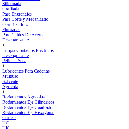
Siliconada
Grafitada
Para Engranajes
Para Corte y Mecanizado
Con Bisulfuro
Fluoradas
Para Cables De Acero
Desengrasante
+
Limpia Contactos Eléctricos
Desengrasante
Película Seca
+
Lubricantes Para Cadenas
Multiuso
Solvente
Agrícola
+
Rodamientos Agricolas
Rodamientos Eje Cilíndricos
Rodamientos Eje Cuadrado
Rodamientos Eje Hexagonal
Correas
UC
UK