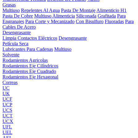
Grasas
Multiuso
Repelentes Al Agua
Pasta De Montaje
Alimenticio H1
Pasta De Cobre
Multiuso Alimenticia
Siliconada
Grafitada
Para
Engranajes
Para Corte y Mecanizado
Con Bisulfuro
Fluoradas
Para
Cables De Acero
Desengrasante
Limpia Contactos Eléctricos
Desengrasante
Película Seca
Lubricantes Para Cadenas
Multiuso
Solvente
Rodamientos Agricolas
Rodamientos Eje Cilíndricos
Rodamientos Eje Cuadrado
Rodamientos Eje Hexagonal
Correas
UC
UK
UCF
UCP
UCS
UCT
UCX
UFL
UEL
AEL