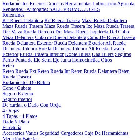
Rodamientos
Retenes
Crucetas
Herramientas
Lubricación
Agrícola
Repuestos - Autopartes
SALE
PROMOCIONES
Rulemanes
Kit Rueda Delantera
Kit Rueda Trasera
Maza Rueda Delantera
Maza Rueda Trasera
Maza Rueda Trasera Izq
Maza Rueda Trasera
Der
Maza Rueda Derecha Del
Maza Rueda Izquierda Del
Cubo
Maza Delantera
Cubo de Rueda Delantera
Cubo De Rueda Trasera
Rueda Delantera Exterior
Rueda Delantera Exterior Alt
Rueda
Delantera Interior
Rueda Delantera Interior Alt
Rueda Trasera
Exterior
Rueda Trasera Interior
Doble Hilera
Una Hilera
Seguros
Perno Punta de Eje
Semi Eje
Junta Homocinética
Otros
Retén
Reten Rueda Ext
Reten Rueda Int
Reten Rueda Delantera
Reten
Rueda Trasera
Rodamientos De Bolilla
Cono / Cubeta
Seguro Exterior
Seguro Interior
De cardan o Dado Con Oreja
4 Orejas
4 Tapas - 4 Platos
Dado Y Plato
Ferretería
Accesorios
Varios
Seguridad
Cargadores
Caja De Herramientas
Medición
Baterías