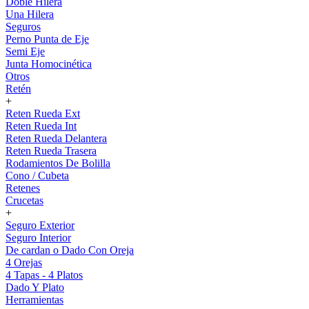
Doble Hilera
Una Hilera
Seguros
Perno Punta de Eje
Semi Eje
Junta Homocinética
Otros
Retén
+
Reten Rueda Ext
Reten Rueda Int
Reten Rueda Delantera
Reten Rueda Trasera
Rodamientos De Bolilla
Cono / Cubeta
Retenes
Crucetas
+
Seguro Exterior
Seguro Interior
De cardan o Dado Con Oreja
4 Orejas
4 Tapas - 4 Platos
Dado Y Plato
Herramientas