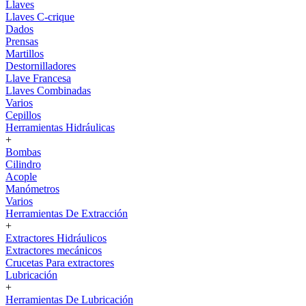
Llaves
Llaves C-crique
Dados
Prensas
Martillos
Destornilladores
Llave Francesa
Llaves Combinadas
Varios
Cepillos
Herramientas Hidráulicas
+
Bombas
Cilindro
Acople
Manómetros
Varios
Herramientas De Extracción
+
Extractores Hidráulicos
Extractores mecánicos
Crucetas Para extractores
Lubricación
+
Herramientas De Lubricación