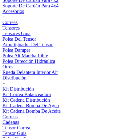
Soporte De Cardán Para 4x2
Soporte De Cardán Para 4x4
Accesorios
+
Correas
Tensores
Tensores Guia
Polea Del Tensor
Amortiguador Del Tensor
Polea Damper
Polea Alt Marcha Libre
Polea Dirección Hidráulica
Otros
Rueda Delantera Interior Alt
Distribución
+
Kit Distribución
Kit Correa Balanceadora
Kit Cadena Distribución
Kit Cadena Bomba De Agua
Kit Cadena Bomba De Aceite
Correas
Cadenas
Tensor Correa
Tensor Guia