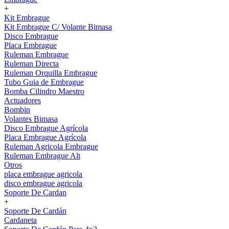
+
Kit Embrague
Kit Embrague C/ Volante Bimasa
Disco Embrague
Placa Embrague
Ruleman Embrague
Ruleman Directa
Ruleman Orquilla Embrague
Tubo Guia de Embrague
Bomba Cilindro Maestro
Actuadores
Bombin
Volantes Bimasa
Disco Embrague Agrícola
Placa Embrague Agrícola
Ruleman Agricola Embrague
Ruleman Embrague Alt
Otros
placa embrague agricola
disco embrague agricola
Soporte De Cardan
+
Soporte De Cardán
Cardaneta