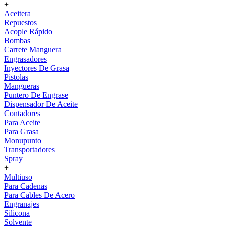
+
Aceitera
Repuestos
Acople Rápido
Bombas
Carrete Manguera
Engrasadores
Inyectores De Grasa
Pistolas
Mangueras
Puntero De Engrase
Dispensador De Aceite
Contadores
Para Aceite
Para Grasa
Monupunto
Transportadores
Spray
+
Multiuso
Para Cadenas
Para Cables De Acero
Engranajes
Silicona
Solvente