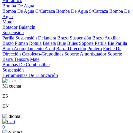
Hidráulico
Bomba De Agua
Bomba De Agua C/Carcaza
Bomba De Agua S/Carcaza
Bomba De
Agua
Motor
Botador
Balancín
Suspensión
Parilla Suspensión Delantera
Brazo Suspensión
Brazo Auxiliar
Brazo Pitman
Rotula
Bieleta
Buje
Bujes
Soporte Parilla
Eje Parilla
Barra Acomplamiento Axial
Barra Dirección
Puntero
Fuelle De
Dirección
Cazoletas-Grapodinas
Soporte Amortiguador
Soporte
Barra Tensora
Mate
Bombas De Combustible
Suspensión
Herramientas De Lubricación
Mi cuenta
ES
EN
0