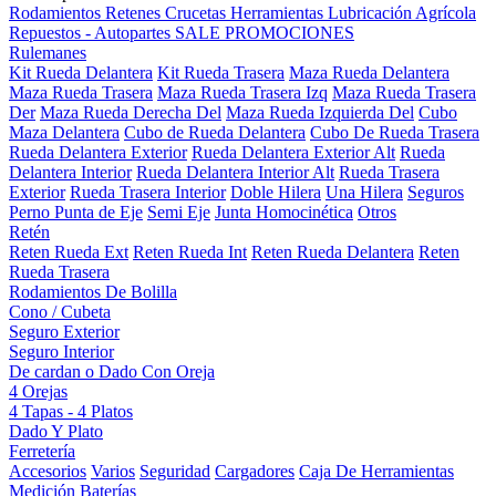
Rodamientos
Retenes
Crucetas
Herramientas
Lubricación
Agrícola
Repuestos - Autopartes
SALE
PROMOCIONES
Rulemanes
Kit Rueda Delantera
Kit Rueda Trasera
Maza Rueda Delantera
Maza Rueda Trasera
Maza Rueda Trasera Izq
Maza Rueda Trasera
Der
Maza Rueda Derecha Del
Maza Rueda Izquierda Del
Cubo
Maza Delantera
Cubo de Rueda Delantera
Cubo De Rueda Trasera
Rueda Delantera Exterior
Rueda Delantera Exterior Alt
Rueda
Delantera Interior
Rueda Delantera Interior Alt
Rueda Trasera
Exterior
Rueda Trasera Interior
Doble Hilera
Una Hilera
Seguros
Perno Punta de Eje
Semi Eje
Junta Homocinética
Otros
Retén
Reten Rueda Ext
Reten Rueda Int
Reten Rueda Delantera
Reten
Rueda Trasera
Rodamientos De Bolilla
Cono / Cubeta
Seguro Exterior
Seguro Interior
De cardan o Dado Con Oreja
4 Orejas
4 Tapas - 4 Platos
Dado Y Plato
Ferretería
Accesorios
Varios
Seguridad
Cargadores
Caja De Herramientas
Medición
Baterías