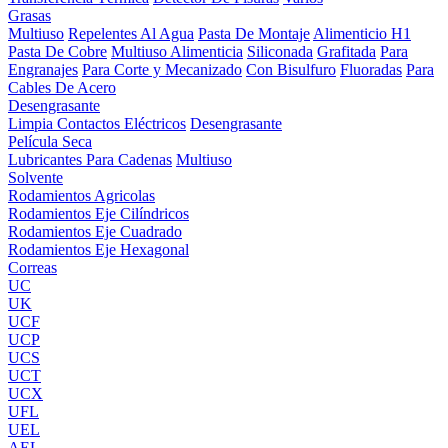
Grasas
Multiuso
Repelentes Al Agua
Pasta De Montaje
Alimenticio H1
Pasta De Cobre
Multiuso Alimenticia
Siliconada
Grafitada
Para
Engranajes
Para Corte y Mecanizado
Con Bisulfuro
Fluoradas
Para
Cables De Acero
Desengrasante
Limpia Contactos Eléctricos
Desengrasante
Película Seca
Lubricantes Para Cadenas
Multiuso
Solvente
Rodamientos Agricolas
Rodamientos Eje Cilíndricos
Rodamientos Eje Cuadrado
Rodamientos Eje Hexagonal
Correas
UC
UK
UCF
UCP
UCS
UCT
UCX
UFL
UEL
AEL