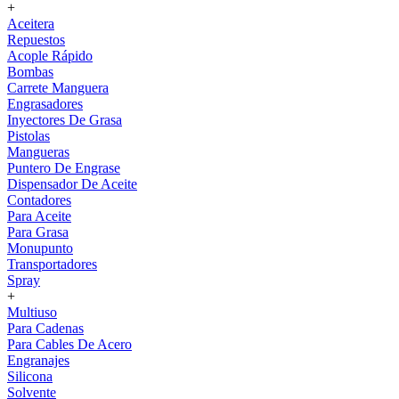
+
Aceitera
Repuestos
Acople Rápido
Bombas
Carrete Manguera
Engrasadores
Inyectores De Grasa
Pistolas
Mangueras
Puntero De Engrase
Dispensador De Aceite
Contadores
Para Aceite
Para Grasa
Monupunto
Transportadores
Spray
+
Multiuso
Para Cadenas
Para Cables De Acero
Engranajes
Silicona
Solvente