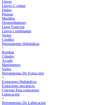
Llaves
Llaves C-crique
Dados
Prensas
Martillos
Destornilladores
Llave Francesa
Llaves Combinadas
Varios
Cepillos
Herramientas Hidráulicas
+
Bombas
Cilindro
Acople
Manómetros
Varios
Herramientas De Extracción
+
Extractores Hidráulicos
Extractores mecánicos
Crucetas Para extractores
Lubricación
+
Herramientas De Lubricación