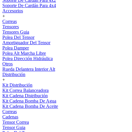
Soporte De Cardán Para 4x2
Soporte De Cardán Para 4x4
Accesorios
+
Correas
Tensores
Tensores Guia
Polea Del Tensor
Amortiguador Del Tensor
Polea Damper
Polea Alt Marcha Libre
Polea Dirección Hidráulica
Otros
Rueda Delantera Interior Alt
Distribución
+
Kit Distribución
Kit Correa Balanceadora
Kit Cadena Distribución
Kit Cadena Bomba De Agua
Kit Cadena Bomba De Aceite
Correas
Cadenas
Tensor Correa
Tensor Guia