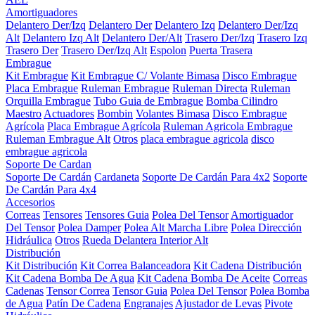
Amortiguadores
Delantero Der/Izq
Delantero Der
Delantero Izq
Delantero Der/Izq
Alt
Delantero Izq Alt
Delantero Der/Alt
Trasero Der/Izq
Trasero Izq
Trasero Der
Trasero Der/Izq Alt
Espolon
Puerta Trasera
Embrague
Kit Embrague
Kit Embrague C/ Volante Bimasa
Disco Embrague
Placa Embrague
Ruleman Embrague
Ruleman Directa
Ruleman
Orquilla Embrague
Tubo Guia de Embrague
Bomba Cilindro
Maestro
Actuadores
Bombin
Volantes Bimasa
Disco Embrague
Agrícola
Placa Embrague Agrícola
Ruleman Agricola Embrague
Ruleman Embrague Alt
Otros
placa embrague agricola
disco
embrague agricola
Soporte De Cardan
Soporte De Cardán
Cardaneta
Soporte De Cardán Para 4x2
Soporte
De Cardán Para 4x4
Accesorios
Correas
Tensores
Tensores Guia
Polea Del Tensor
Amortiguador
Del Tensor
Polea Damper
Polea Alt Marcha Libre
Polea Dirección
Hidráulica
Otros
Rueda Delantera Interior Alt
Distribución
Kit Distribución
Kit Correa Balanceadora
Kit Cadena Distribución
Kit Cadena Bomba De Agua
Kit Cadena Bomba De Aceite
Correas
Cadenas
Tensor Correa
Tensor Guia
Polea Del Tensor
Polea Bomba
de Agua
Patín De Cadena
Engranajes
Ajustador de Levas
Pivote