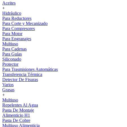
Aceites
+
Hidráulico
Para Reductores
Para Corte y Mecanizado
Para Compresores
Para Motor
Para Engranajes
Multiuso
Para Cadenas
Para Guías
Siliconado
Protector
Para Trasmisiones Automáticas
Transferencia Térmica
Detector De Fisuras
Varios
Grasas
+
Multiuso
Repelentes Al Agua
Pasta De Montaje
Alimenticio H1
Pasta De Cobre
Multiuso Alimenticia