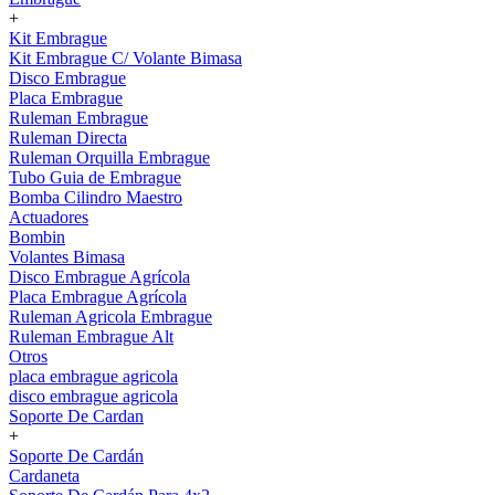
+
Kit Embrague
Kit Embrague C/ Volante Bimasa
Disco Embrague
Placa Embrague
Ruleman Embrague
Ruleman Directa
Ruleman Orquilla Embrague
Tubo Guia de Embrague
Bomba Cilindro Maestro
Actuadores
Bombin
Volantes Bimasa
Disco Embrague Agrícola
Placa Embrague Agrícola
Ruleman Agricola Embrague
Ruleman Embrague Alt
Otros
placa embrague agricola
disco embrague agricola
Soporte De Cardan
+
Soporte De Cardán
Cardaneta