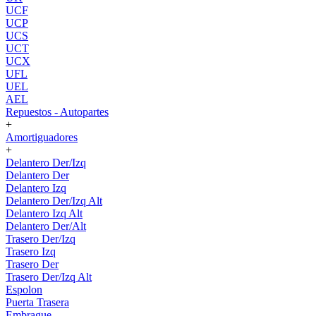
UCF
UCP
UCS
UCT
UCX
UFL
UEL
AEL
Repuestos - Autopartes
+
Amortiguadores
+
Delantero Der/Izq
Delantero Der
Delantero Izq
Delantero Der/Izq Alt
Delantero Izq Alt
Delantero Der/Alt
Trasero Der/Izq
Trasero Izq
Trasero Der
Trasero Der/Izq Alt
Espolon
Puerta Trasera
Embrague