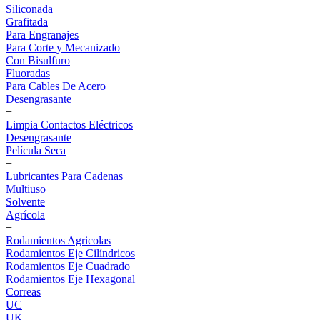
Siliconada
Grafitada
Para Engranajes
Para Corte y Mecanizado
Con Bisulfuro
Fluoradas
Para Cables De Acero
Desengrasante
+
Limpia Contactos Eléctricos
Desengrasante
Película Seca
+
Lubricantes Para Cadenas
Multiuso
Solvente
Agrícola
+
Rodamientos Agricolas
Rodamientos Eje Cilíndricos
Rodamientos Eje Cuadrado
Rodamientos Eje Hexagonal
Correas
UC
UK