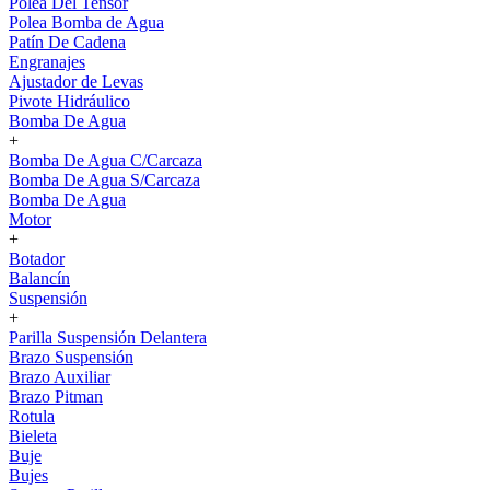
Polea Del Tensor
Polea Bomba de Agua
Patín De Cadena
Engranajes
Ajustador de Levas
Pivote Hidráulico
Bomba De Agua
+
Bomba De Agua C/Carcaza
Bomba De Agua S/Carcaza
Bomba De Agua
Motor
+
Botador
Balancín
Suspensión
+
Parilla Suspensión Delantera
Brazo Suspensión
Brazo Auxiliar
Brazo Pitman
Rotula
Bieleta
Buje
Bujes