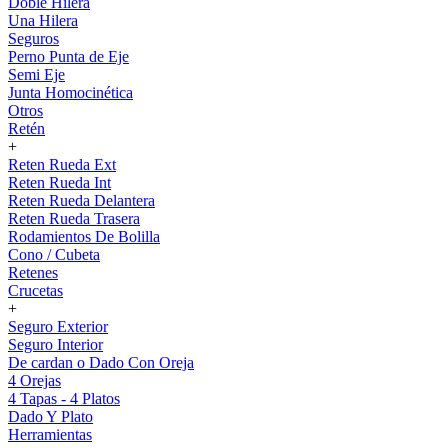
Doble Hilera
Una Hilera
Seguros
Perno Punta de Eje
Semi Eje
Junta Homocinética
Otros
Retén
+
Reten Rueda Ext
Reten Rueda Int
Reten Rueda Delantera
Reten Rueda Trasera
Rodamientos De Bolilla
Cono / Cubeta
Retenes
Crucetas
+
Seguro Exterior
Seguro Interior
De cardan o Dado Con Oreja
4 Orejas
4 Tapas - 4 Platos
Dado Y Plato
Herramientas