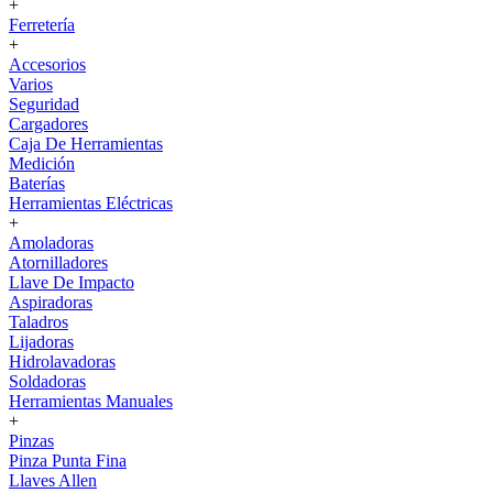
+
Ferretería
+
Accesorios
Varios
Seguridad
Cargadores
Caja De Herramientas
Medición
Baterías
Herramientas Eléctricas
+
Amoladoras
Atornilladores
Llave De Impacto
Aspiradoras
Taladros
Lijadoras
Hidrolavadoras
Soldadoras
Herramientas Manuales
+
Pinzas
Pinza Punta Fina
Llaves Allen