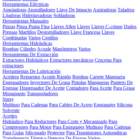
Herramientas Eléctricas
Amoladoras
Atornilladores
Llave De Impacto
Aspiradoras
Taladros
Lijadoras
Hidrolavadoras
Soldadoras
Herramientas Manuales
Pinzas
Pinza Punta Fina
Llaves Allen
Llaves
Llaves C-crique
Dados
Prensas
Martillos
Destornilladores
Llave Francesa
Llaves
Combinadas
Varios
Cepillos
Herramientas Hidráulicas
Bombas
Cilindro
Acople
Manómetros
Varios
Herramientas De Extracción
Extractores Hidráulicos
Extractores mecánicos
Crucetas Para
extractores
Herramientas De Lubricación
Aceitera
Repuestos
Acople Rápido
Bombas
Carrete Manguera
Engrasadores
Inyectores De Grasa
Pistolas
Mangueras
Puntero De
Engrase
Dispensador De Aceite
Contadores
Para Aceite
Para Grasa
Monupunto
Transportadores
Spray
Multiuso
Para Cadenas
Para Cables De Acero
Engranajes
Silicona
Solvente
Aceites
Hidráulico
Para Reductores
Para Corte y Mecanizado
Para
Compresores
Para Motor
Para Engranajes
Multiuso
Para Cadenas
Para Guías
Siliconado
Protector
Para Trasmisiones Automáticas
Transferencia Térmica
Detector De Fisuras
Varios