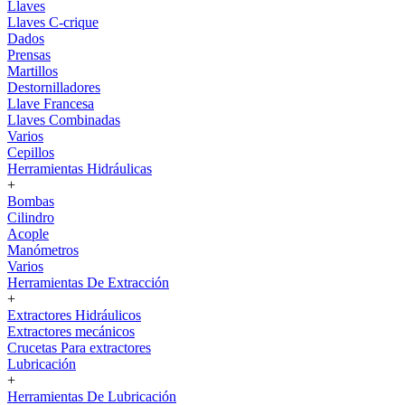
Llaves
Llaves C-crique
Dados
Prensas
Martillos
Destornilladores
Llave Francesa
Llaves Combinadas
Varios
Cepillos
Herramientas Hidráulicas
+
Bombas
Cilindro
Acople
Manómetros
Varios
Herramientas De Extracción
+
Extractores Hidráulicos
Extractores mecánicos
Crucetas Para extractores
Lubricación
+
Herramientas De Lubricación