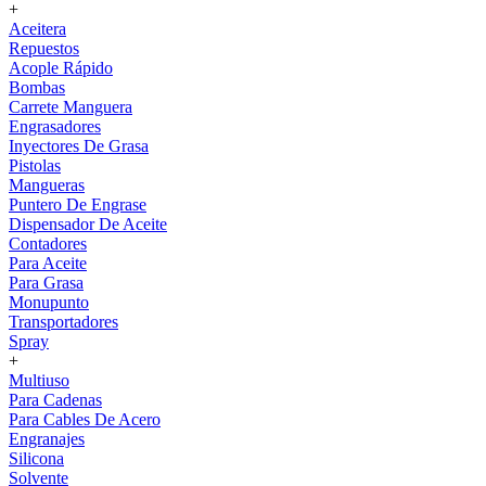
+
Aceitera
Repuestos
Acople Rápido
Bombas
Carrete Manguera
Engrasadores
Inyectores De Grasa
Pistolas
Mangueras
Puntero De Engrase
Dispensador De Aceite
Contadores
Para Aceite
Para Grasa
Monupunto
Transportadores
Spray
+
Multiuso
Para Cadenas
Para Cables De Acero
Engranajes
Silicona
Solvente