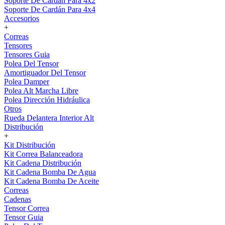
Soporte De Cardán Para 4x2
Soporte De Cardán Para 4x4
Accesorios
+
Correas
Tensores
Tensores Guia
Polea Del Tensor
Amortiguador Del Tensor
Polea Damper
Polea Alt Marcha Libre
Polea Dirección Hidráulica
Otros
Rueda Delantera Interior Alt
Distribución
+
Kit Distribución
Kit Correa Balanceadora
Kit Cadena Distribución
Kit Cadena Bomba De Agua
Kit Cadena Bomba De Aceite
Correas
Cadenas
Tensor Correa
Tensor Guia