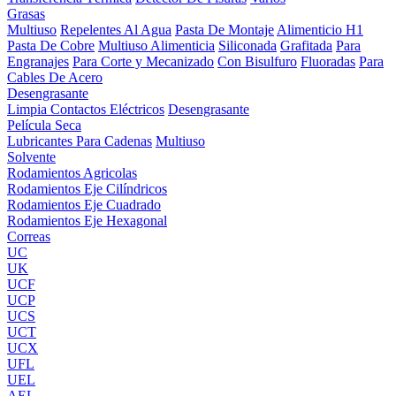
Grasas
Multiuso
Repelentes Al Agua
Pasta De Montaje
Alimenticio H1
Pasta De Cobre
Multiuso Alimenticia
Siliconada
Grafitada
Para
Engranajes
Para Corte y Mecanizado
Con Bisulfuro
Fluoradas
Para
Cables De Acero
Desengrasante
Limpia Contactos Eléctricos
Desengrasante
Película Seca
Lubricantes Para Cadenas
Multiuso
Solvente
Rodamientos Agricolas
Rodamientos Eje Cilíndricos
Rodamientos Eje Cuadrado
Rodamientos Eje Hexagonal
Correas
UC
UK
UCF
UCP
UCS
UCT
UCX
UFL
UEL
AEL