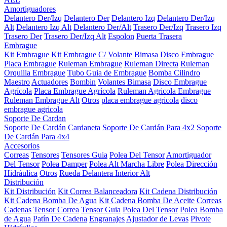
Amortiguadores
Delantero Der/Izq
Delantero Der
Delantero Izq
Delantero Der/Izq
Alt
Delantero Izq Alt
Delantero Der/Alt
Trasero Der/Izq
Trasero Izq
Trasero Der
Trasero Der/Izq Alt
Espolon
Puerta Trasera
Embrague
Kit Embrague
Kit Embrague C/ Volante Bimasa
Disco Embrague
Placa Embrague
Ruleman Embrague
Ruleman Directa
Ruleman
Orquilla Embrague
Tubo Guia de Embrague
Bomba Cilindro
Maestro
Actuadores
Bombin
Volantes Bimasa
Disco Embrague
Agrícola
Placa Embrague Agrícola
Ruleman Agricola Embrague
Ruleman Embrague Alt
Otros
placa embrague agricola
disco
embrague agricola
Soporte De Cardan
Soporte De Cardán
Cardaneta
Soporte De Cardán Para 4x2
Soporte
De Cardán Para 4x4
Accesorios
Correas
Tensores
Tensores Guia
Polea Del Tensor
Amortiguador
Del Tensor
Polea Damper
Polea Alt Marcha Libre
Polea Dirección
Hidráulica
Otros
Rueda Delantera Interior Alt
Distribución
Kit Distribución
Kit Correa Balanceadora
Kit Cadena Distribución
Kit Cadena Bomba De Agua
Kit Cadena Bomba De Aceite
Correas
Cadenas
Tensor Correa
Tensor Guia
Polea Del Tensor
Polea Bomba
de Agua
Patín De Cadena
Engranajes
Ajustador de Levas
Pivote