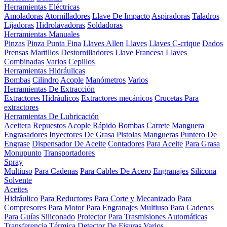
Herramientas Eléctricas
Amoladoras
Atornilladores
Llave De Impacto
Aspiradoras
Taladros
Lijadoras
Hidrolavadoras
Soldadoras
Herramientas Manuales
Pinzas
Pinza Punta Fina
Llaves Allen
Llaves
Llaves C-crique
Dados
Prensas
Martillos
Destornilladores
Llave Francesa
Llaves
Combinadas
Varios
Cepillos
Herramientas Hidráulicas
Bombas
Cilindro
Acople
Manómetros
Varios
Herramientas De Extracción
Extractores Hidráulicos
Extractores mecánicos
Crucetas Para
extractores
Herramientas De Lubricación
Aceitera
Repuestos
Acople Rápido
Bombas
Carrete Manguera
Engrasadores
Inyectores De Grasa
Pistolas
Mangueras
Puntero De
Engrase
Dispensador De Aceite
Contadores
Para Aceite
Para Grasa
Monupunto
Transportadores
Spray
Multiuso
Para Cadenas
Para Cables De Acero
Engranajes
Silicona
Solvente
Aceites
Hidráulico
Para Reductores
Para Corte y Mecanizado
Para
Compresores
Para Motor
Para Engranajes
Multiuso
Para Cadenas
Para Guías
Siliconado
Protector
Para Trasmisiones Automáticas
Transferencia Térmica
Detector De Fisuras
Varios