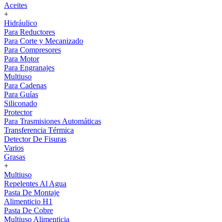
Aceites
+
Hidráulico
Para Reductores
Para Corte y Mecanizado
Para Compresores
Para Motor
Para Engranajes
Multiuso
Para Cadenas
Para Guías
Siliconado
Protector
Para Trasmisiones Automáticas
Transferencia Térmica
Detector De Fisuras
Varios
Grasas
+
Multiuso
Repelentes Al Agua
Pasta De Montaje
Alimenticio H1
Pasta De Cobre
Multiuso Alimenticia