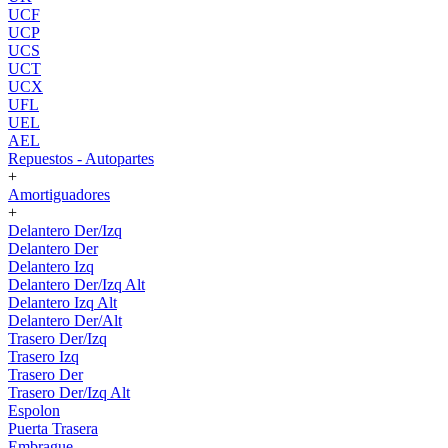
UCF
UCP
UCS
UCT
UCX
UFL
UEL
AEL
Repuestos - Autopartes
+
Amortiguadores
+
Delantero Der/Izq
Delantero Der
Delantero Izq
Delantero Der/Izq Alt
Delantero Izq Alt
Delantero Der/Alt
Trasero Der/Izq
Trasero Izq
Trasero Der
Trasero Der/Izq Alt
Espolon
Puerta Trasera
Embrague