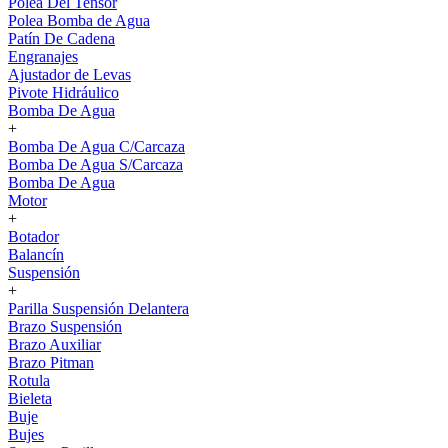
Polea Del Tensor
Polea Bomba de Agua
Patín De Cadena
Engranajes
Ajustador de Levas
Pivote Hidráulico
Bomba De Agua
+
Bomba De Agua C/Carcaza
Bomba De Agua S/Carcaza
Bomba De Agua
Motor
+
Botador
Balancín
Suspensión
+
Parilla Suspensión Delantera
Brazo Suspensión
Brazo Auxiliar
Brazo Pitman
Rotula
Bieleta
Buje
Bujes