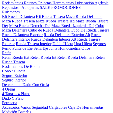
Rodamientos
Retenes
Crucetas
Herramientas
Lubricación
Agrícola
Repuestos - Autopartes
SALE
PROMOCIONES
Rulemanes
Kit Rueda Delantera
Kit Rueda Trasera
Maza Rueda Delantera
Maza Rueda Trasera
Maza Rueda Trasera Izq
Maza Rueda Trasera
Der
Maza Rueda Derecha Del
Maza Rueda Izquierda Del
Cubo
Maza Delantera
Cubo de Rueda Delantera
Cubo De Rueda Trasera
Rueda Delantera Exterior
Rueda Delantera Exterior Alt
Rueda
Delantera Interior
Rueda Delantera Interior Alt
Rueda Trasera
Exterior
Rueda Trasera Interior
Doble Hilera
Una Hilera
Seguros
Perno Punta de Eje
Semi Eje
Junta Homocinética
Otros
Retén
Reten Rueda Ext
Reten Rueda Int
Reten Rueda Delantera
Reten
Rueda Trasera
Rodamientos De Bolilla
Cono / Cubeta
Seguro Exterior
Seguro Interior
De cardan o Dado Con Oreja
4 Orejas
4 Tapas - 4 Platos
Dado Y Plato
Ferretería
Accesorios
Varios
Seguridad
Cargadores
Caja De Herramientas
Medición
Baterías