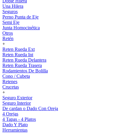
Doble Hilera
Una Hilera
Seguros
Perno Punta de Eje
Semi Eje
Junta Homocinética
Otros
Retén
+
Reten Rueda Ext
Reten Rueda Int
Reten Rueda Delantera
Reten Rueda Trasera
Rodamientos De Bolilla
Cono / Cubeta
Retenes
Crucetas
+
Seguro Exterior
Seguro Interior
De cardan o Dado Con Oreja
4 Orejas
4 Tapas - 4 Platos
Dado Y Plato
Herramientas