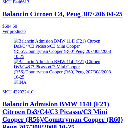
SKU F446613
Balancin Citroen C4, Peug 307/206 04-25
$684,58
Ver producto
SKU 422022410
Balancin Admision BMW 114I (F21)
Citroen Ds3/C4/C3 Picasso/C3 Mini
Cooper (R56)/Countryman Cooper (R60)
Peug 207/308/2008 10-25