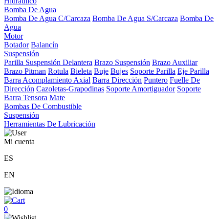
Hidráulico
Bomba De Agua
Bomba De Agua C/Carcaza
Bomba De Agua S/Carcaza
Bomba De
Agua
Motor
Botador
Balancín
Suspensión
Parilla Suspensión Delantera
Brazo Suspensión
Brazo Auxiliar
Brazo Pitman
Rotula
Bieleta
Buje
Bujes
Soporte Parilla
Eje Parilla
Barra Acomplamiento Axial
Barra Dirección
Puntero
Fuelle De
Dirección
Cazoletas-Grapodinas
Soporte Amortiguador
Soporte
Barra Tensora
Mate
Bombas De Combustible
Suspensión
Herramientas De Lubricación
Mi cuenta
ES
EN
0