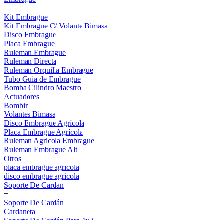
+
Kit Embrague
Kit Embrague C/ Volante Bimasa
Disco Embrague
Placa Embrague
Ruleman Embrague
Ruleman Directa
Ruleman Orquilla Embrague
Tubo Guia de Embrague
Bomba Cilindro Maestro
Actuadores
Bombin
Volantes Bimasa
Disco Embrague Agrícola
Placa Embrague Agrícola
Ruleman Agricola Embrague
Ruleman Embrague Alt
Otros
placa embrague agricola
disco embrague agricola
Soporte De Cardan
+
Soporte De Cardán
Cardaneta