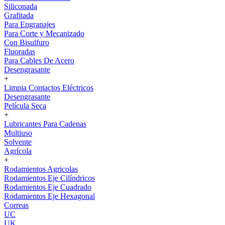
Siliconada
Grafitada
Para Engranajes
Para Corte y Mecanizado
Con Bisulfuro
Fluoradas
Para Cables De Acero
Desengrasante
+
Limpia Contactos Eléctricos
Desengrasante
Película Seca
+
Lubricantes Para Cadenas
Multiuso
Solvente
Agrícola
+
Rodamientos Agricolas
Rodamientos Eje Cilíndricos
Rodamientos Eje Cuadrado
Rodamientos Eje Hexagonal
Correas
UC
UK