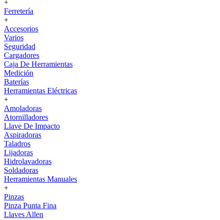
+
Ferretería
+
Accesorios
Varios
Seguridad
Cargadores
Caja De Herramientas
Medición
Baterías
Herramientas Eléctricas
+
Amoladoras
Atornilladores
Llave De Impacto
Aspiradoras
Taladros
Lijadoras
Hidrolavadoras
Soldadoras
Herramientas Manuales
+
Pinzas
Pinza Punta Fina
Llaves Allen