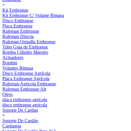
+
Kit Embrague
Kit Embrague C/ Volante Bimasa
Disco Embrague
Placa Embrague
Ruleman Embrague
Ruleman Directa
Ruleman Orquilla Embrague
Tubo Guia de Embrague
Bomba Cilindro Maestro
Actuadores
Bombin
Volantes Bimasa
Disco Embrague Agrícola
Placa Embrague Agrícola
Ruleman Agricola Embrague
Ruleman Embrague Alt
Otros
placa embrague agricola
disco embrague agricola
Soporte De Cardan
+
Soporte De Cardán
Cardaneta