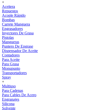
+
Aceitera
Repuestos
Acople Rápido
Bombas
Carrete Manguera
Engrasadores
Inyectores De Grasa
Pistolas
Mangueras
Puntero De Engrase
Dispensador De Aceite
Contadores
Para Aceite
Para Grasa
Monupunto
Transportadores
Spray
+
Multiuso
Para Cadenas
Para Cables De Acero
Engranajes
Silicona
Solvente