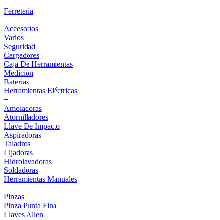
+
Ferretería
+
Accesorios
Varios
Seguridad
Cargadores
Caja De Herramientas
Medición
Baterías
Herramientas Eléctricas
+
Amoladoras
Atornilladores
Llave De Impacto
Aspiradoras
Taladros
Lijadoras
Hidrolavadoras
Soldadoras
Herramientas Manuales
+
Pinzas
Pinza Punta Fina
Llaves Allen