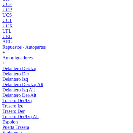
UCF
UCP
UCS
UCT
UCX
UFL
UEL
AEL
Repuestos - Autopartes
+
Amortiguadores
+
Delantero Der/Izq
Delantero Der
Delantero Izq
Delantero Der/Izq Alt
Delantero Izq Alt
Delantero Der/Alt
Trasero Der/Izq
Trasero Izq
Trasero Der
Trasero Der/Izq Alt
Espolon
Puerta Trasera
Embrague