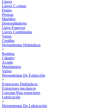
Llaves
Llaves C-crique
Dados
Prensas
Martillos
Destornilladores
Llave Francesa
Llaves Combinadas
Varios
Cepillos
Herramientas Hidráulicas
+
Bombas
Cilindro
Acople
Manómetros
Varios
Herramientas De Extracción
+
Extractores Hidráulicos
Extractores mecánicos
Crucetas Para extractores
Lubricación
+
Herramientas De Lubricación