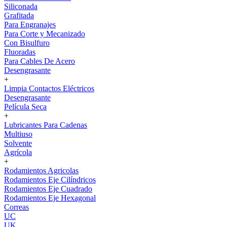
Siliconada
Grafitada
Para Engranajes
Para Corte y Mecanizado
Con Bisulfuro
Fluoradas
Para Cables De Acero
Desengrasante
+
Limpia Contactos Eléctricos
Desengrasante
Película Seca
+
Lubricantes Para Cadenas
Multiuso
Solvente
Agrícola
+
Rodamientos Agricolas
Rodamientos Eje Cilíndricos
Rodamientos Eje Cuadrado
Rodamientos Eje Hexagonal
Correas
UC
UK