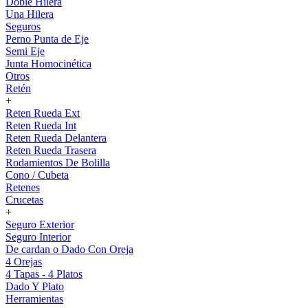
Doble Hilera
Una Hilera
Seguros
Perno Punta de Eje
Semi Eje
Junta Homocinética
Otros
Retén
+
Reten Rueda Ext
Reten Rueda Int
Reten Rueda Delantera
Reten Rueda Trasera
Rodamientos De Bolilla
Cono / Cubeta
Retenes
Crucetas
+
Seguro Exterior
Seguro Interior
De cardan o Dado Con Oreja
4 Orejas
4 Tapas - 4 Platos
Dado Y Plato
Herramientas