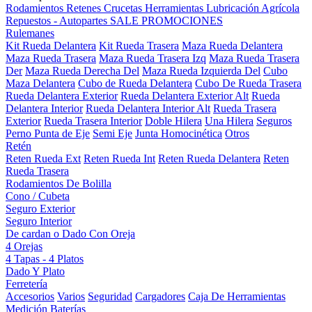
Rodamientos
Retenes
Crucetas
Herramientas
Lubricación
Agrícola
Repuestos - Autopartes
SALE
PROMOCIONES
Rulemanes
Kit Rueda Delantera
Kit Rueda Trasera
Maza Rueda Delantera
Maza Rueda Trasera
Maza Rueda Trasera Izq
Maza Rueda Trasera
Der
Maza Rueda Derecha Del
Maza Rueda Izquierda Del
Cubo
Maza Delantera
Cubo de Rueda Delantera
Cubo De Rueda Trasera
Rueda Delantera Exterior
Rueda Delantera Exterior Alt
Rueda
Delantera Interior
Rueda Delantera Interior Alt
Rueda Trasera
Exterior
Rueda Trasera Interior
Doble Hilera
Una Hilera
Seguros
Perno Punta de Eje
Semi Eje
Junta Homocinética
Otros
Retén
Reten Rueda Ext
Reten Rueda Int
Reten Rueda Delantera
Reten
Rueda Trasera
Rodamientos De Bolilla
Cono / Cubeta
Seguro Exterior
Seguro Interior
De cardan o Dado Con Oreja
4 Orejas
4 Tapas - 4 Platos
Dado Y Plato
Ferretería
Accesorios
Varios
Seguridad
Cargadores
Caja De Herramientas
Medición
Baterías