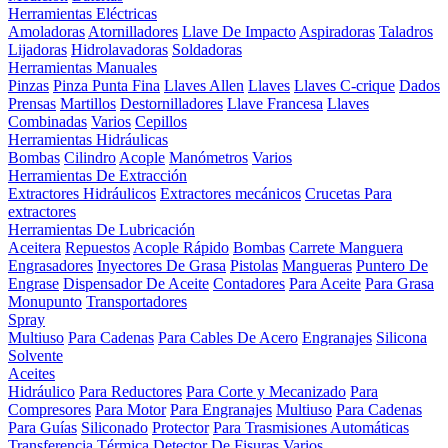
Herramientas Eléctricas
Amoladoras
Atornilladores
Llave De Impacto
Aspiradoras
Taladros
Lijadoras
Hidrolavadoras
Soldadoras
Herramientas Manuales
Pinzas
Pinza Punta Fina
Llaves Allen
Llaves
Llaves C-crique
Dados
Prensas
Martillos
Destornilladores
Llave Francesa
Llaves
Combinadas
Varios
Cepillos
Herramientas Hidráulicas
Bombas
Cilindro
Acople
Manómetros
Varios
Herramientas De Extracción
Extractores Hidráulicos
Extractores mecánicos
Crucetas Para
extractores
Herramientas De Lubricación
Aceitera
Repuestos
Acople Rápido
Bombas
Carrete Manguera
Engrasadores
Inyectores De Grasa
Pistolas
Mangueras
Puntero De
Engrase
Dispensador De Aceite
Contadores
Para Aceite
Para Grasa
Monupunto
Transportadores
Spray
Multiuso
Para Cadenas
Para Cables De Acero
Engranajes
Silicona
Solvente
Aceites
Hidráulico
Para Reductores
Para Corte y Mecanizado
Para
Compresores
Para Motor
Para Engranajes
Multiuso
Para Cadenas
Para Guías
Siliconado
Protector
Para Trasmisiones Automáticas
Transferencia Térmica
Detector De Fisuras
Varios