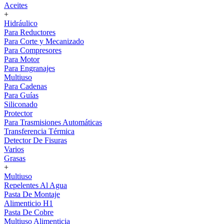
Aceites
+
Hidráulico
Para Reductores
Para Corte y Mecanizado
Para Compresores
Para Motor
Para Engranajes
Multiuso
Para Cadenas
Para Guías
Siliconado
Protector
Para Trasmisiones Automáticas
Transferencia Térmica
Detector De Fisuras
Varios
Grasas
+
Multiuso
Repelentes Al Agua
Pasta De Montaje
Alimenticio H1
Pasta De Cobre
Multiuso Alimenticia