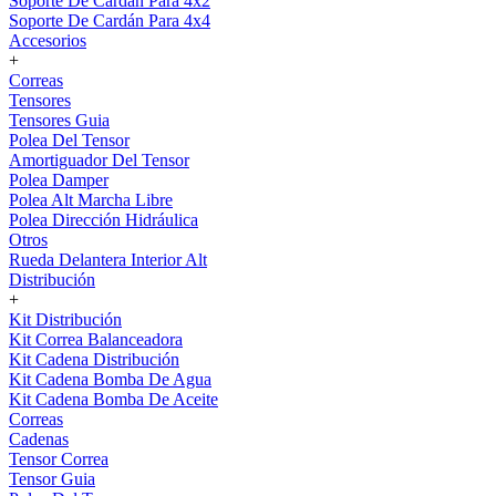
Soporte De Cardán Para 4x2
Soporte De Cardán Para 4x4
Accesorios
+
Correas
Tensores
Tensores Guia
Polea Del Tensor
Amortiguador Del Tensor
Polea Damper
Polea Alt Marcha Libre
Polea Dirección Hidráulica
Otros
Rueda Delantera Interior Alt
Distribución
+
Kit Distribución
Kit Correa Balanceadora
Kit Cadena Distribución
Kit Cadena Bomba De Agua
Kit Cadena Bomba De Aceite
Correas
Cadenas
Tensor Correa
Tensor Guia