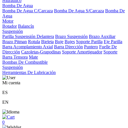
Hidráulico
Bomba De Agua
Bomba De Agua C/Carcaza
Bomba De Agua S/Carcaza
Bomba De
Agua
Motor
Botador
Balancín
Suspensión
Parilla Suspensión Delantera
Brazo Suspensión
Brazo Auxiliar
Brazo Pitman
Rotula
Bieleta
Buje
Bujes
Soporte Parilla
Eje Parilla
Barra Acomplamiento Axial
Barra Dirección
Puntero
Fuelle De
Dirección
Cazoletas-Grapodinas
Soporte Amortiguador
Soporte
Barra Tensora
Mate
Bombas De Combustible
Suspensión
Herramientas De Lubricación
Mi cuenta
ES
EN
0