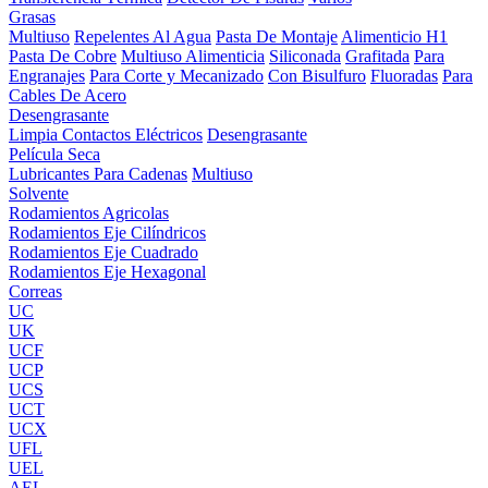
Grasas
Multiuso
Repelentes Al Agua
Pasta De Montaje
Alimenticio H1
Pasta De Cobre
Multiuso Alimenticia
Siliconada
Grafitada
Para
Engranajes
Para Corte y Mecanizado
Con Bisulfuro
Fluoradas
Para
Cables De Acero
Desengrasante
Limpia Contactos Eléctricos
Desengrasante
Película Seca
Lubricantes Para Cadenas
Multiuso
Solvente
Rodamientos Agricolas
Rodamientos Eje Cilíndricos
Rodamientos Eje Cuadrado
Rodamientos Eje Hexagonal
Correas
UC
UK
UCF
UCP
UCS
UCT
UCX
UFL
UEL
AEL