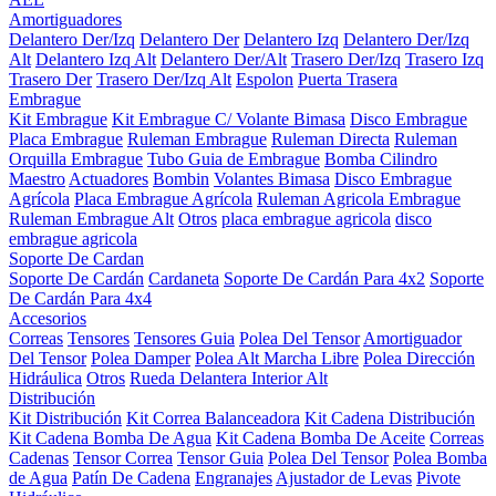
Amortiguadores
Delantero Der/Izq
Delantero Der
Delantero Izq
Delantero Der/Izq
Alt
Delantero Izq Alt
Delantero Der/Alt
Trasero Der/Izq
Trasero Izq
Trasero Der
Trasero Der/Izq Alt
Espolon
Puerta Trasera
Embrague
Kit Embrague
Kit Embrague C/ Volante Bimasa
Disco Embrague
Placa Embrague
Ruleman Embrague
Ruleman Directa
Ruleman
Orquilla Embrague
Tubo Guia de Embrague
Bomba Cilindro
Maestro
Actuadores
Bombin
Volantes Bimasa
Disco Embrague
Agrícola
Placa Embrague Agrícola
Ruleman Agricola Embrague
Ruleman Embrague Alt
Otros
placa embrague agricola
disco
embrague agricola
Soporte De Cardan
Soporte De Cardán
Cardaneta
Soporte De Cardán Para 4x2
Soporte
De Cardán Para 4x4
Accesorios
Correas
Tensores
Tensores Guia
Polea Del Tensor
Amortiguador
Del Tensor
Polea Damper
Polea Alt Marcha Libre
Polea Dirección
Hidráulica
Otros
Rueda Delantera Interior Alt
Distribución
Kit Distribución
Kit Correa Balanceadora
Kit Cadena Distribución
Kit Cadena Bomba De Agua
Kit Cadena Bomba De Aceite
Correas
Cadenas
Tensor Correa
Tensor Guia
Polea Del Tensor
Polea Bomba
de Agua
Patín De Cadena
Engranajes
Ajustador de Levas
Pivote