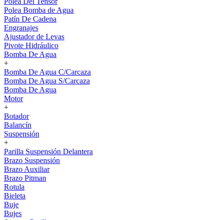
Polea Del Tensor
Polea Bomba de Agua
Patín De Cadena
Engranajes
Ajustador de Levas
Pivote Hidráulico
Bomba De Agua
+
Bomba De Agua C/Carcaza
Bomba De Agua S/Carcaza
Bomba De Agua
Motor
+
Botador
Balancín
Suspensión
+
Parilla Suspensión Delantera
Brazo Suspensión
Brazo Auxiliar
Brazo Pitman
Rotula
Bieleta
Buje
Bujes